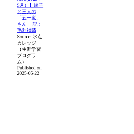
5月）】綾子
と三人の
「五十嵐」
さん 記：
毛利禎晴
Source: 氷点
カレッジ
（生涯学習
プログラ
ム）
Published on
2025-05-22