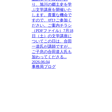
り、旭川の郷土史を学
ぶ文学講座を開催いた
します。貴重な機会で
すので、ぜひご参加く
ださい。ご案内チラシ
（PDFファイル）7月18
日（土）の文学講座に
ついてこの日は、合田
一道氏が講師ですが、
ご子息の合田道人氏も
加わってくださる...
2026.06.04
事務局ブログ