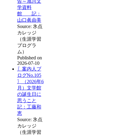
告～旭川文
学資料
館 記：
山口眞由美
Source: 氷点
カレッジ
（生涯学習
プログラ
ム）
Published on
2026-07-10
〖案内人ブ
ログNo.105
〗（2026年6
月）文学館
の誕生日に
思うこと
記：工藤和
恵
Source: 氷点
カレッジ
（生涯学習