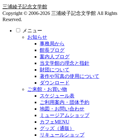
三浦綾子記念文学館
Copyright © 2006-2026 三浦綾子記念文学館 All Rights
Reserved.
メニュー
お知らせ
事務局から
館長ブログ
案内人ブログ
当文学館の理念と指針
財団について
著作や写真の使用について
ダウンロード
ご来館・お買い物
スケジュール表
ご利用案内・団体予約
地図・お問い合わせ
ミュージアムショップ
カフェMENU
グッズ（通販）
リキュールショップ