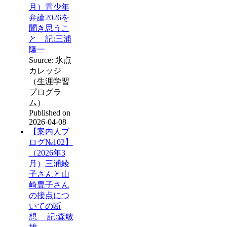
月）青少年
弁論2026を
聞き思うこ
と 記:三浦
隆一
Source: 氷点
カレッジ
（生涯学習
プログラ
ム）
Published on
2026-04-08
【案内人ブ
ログ№102】
（2026年3
月）三浦綾
子さんと山
崎豊子さん
の接点につ
いての断
想 記:森敏