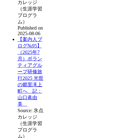
カレッジ
（生涯学習
プログラ
ム）
Published on
2025-08-06
【案内人ブ
ログ№95】
（2025年7
月）ボラン
ティアグル
ープ研修旅
行2025 光世
の郷里滝上
町へ 記：
山口眞由
美
Source: 氷点
カレッジ
（生涯学習
プログラ
ム）