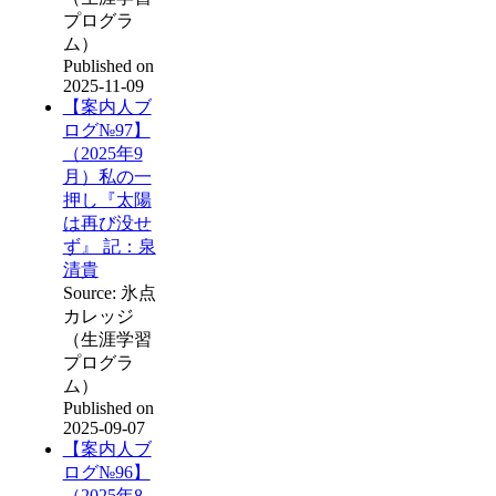
プログラ
ム）
Published on
2025-11-09
【案内人ブ
ログ№97】
（2025年9
月）私の一
押し『太陽
は再び没せ
ず』 記：泉
清貴
Source: 氷点
カレッジ
（生涯学習
プログラ
ム）
Published on
2025-09-07
【案内人ブ
ログ№96】
（2025年8