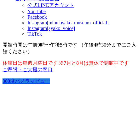
公式LINEアカウント
YouTube
Facebook
Instagram[miuraayako_museum_official]
Instagram[ayako_voice]
TikTok
開館時間は午前9時〜午後5時です （午後4時30分までにご入
館ください）
休館日は毎週月曜日です ※7月と8月は無休で開館中です
ご寄附・ご支援の窓口
360度パノラマビュー