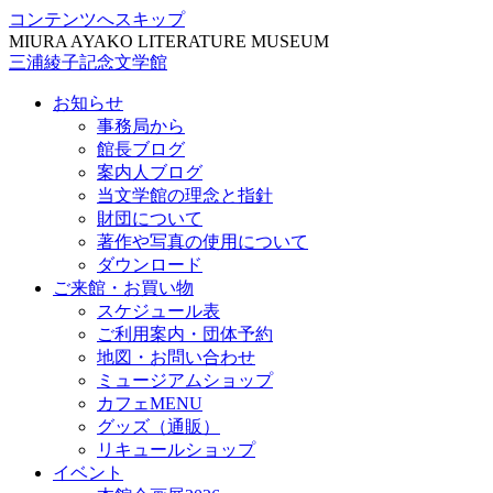
コンテンツへスキップ
MIURA AYAKO LITERATURE MUSEUM
三浦綾子記念文学館
お知らせ
事務局から
館長ブログ
案内人ブログ
当文学館の理念と指針
財団について
著作や写真の使用について
ダウンロード
ご来館・お買い物
スケジュール表
ご利用案内・団体予約
地図・お問い合わせ
ミュージアムショップ
カフェMENU
グッズ（通販）
リキュールショップ
イベント