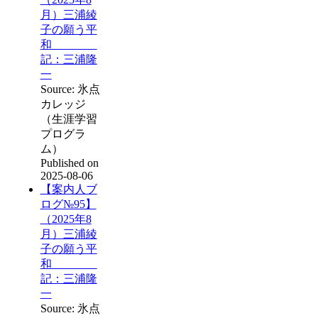
月）三浦綾
子の願う平
和
記：三浦隆
一
Source: 氷点
カレッジ
（生涯学習
プログラ
ム）
Published on
2025-08-06
【案内人ブ
ログ№95】
（2025年8
月）三浦綾
子の願う平
和
記：三浦隆
一
Source: 氷点