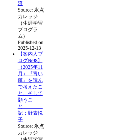
澄
Source: 氷点
カレッジ
（生涯学習
プログラ
ム）
Published on
2025-12-13
【案内人ブ
ログ№98】
（2025年11
月）『青い
棘』を読ん
で考えたこ
と、そして
願うこ
と
記：野表悦
子
Source: 氷点
カレッジ
（生涯学習