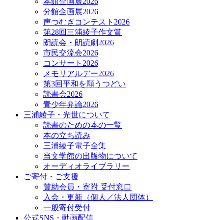
本館企画展2026
分館企画展2026
声つむぎコンテスト2026
第28回三浦綾子作文賞
朗読会・朗読劇2026
市民交流会2026
コンサート2026
メモリアルデー2026
第3回平和を願うつどい
読書会2026
青少年弁論2026
三浦綾子・光世について
読書のための本の一覧
本の立ち読み
三浦綾子電子全集
当文学館の出版物について
オーディオライブラリー
ご寄付・ご支援
賛助会員・寄附 受付窓口
入会・更新（個人／法人団体）
一般寄付受付
公式SNS・動画配信