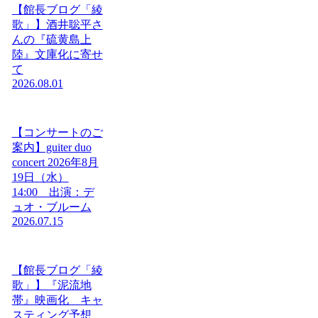
【館長ブログ「綾
歌」】酒井聡平さ
んの『硫黄島上
陸』文庫化に寄せ
て
2026.08.01
【コンサートのご
案内】guiter duo
concert 2026年8月
19日（水）
14:00 出演：デ
ュオ・ブルーム
2026.07.15
【館長ブログ「綾
歌」】『泥流地
帯』映画化 キャ
スティング予想