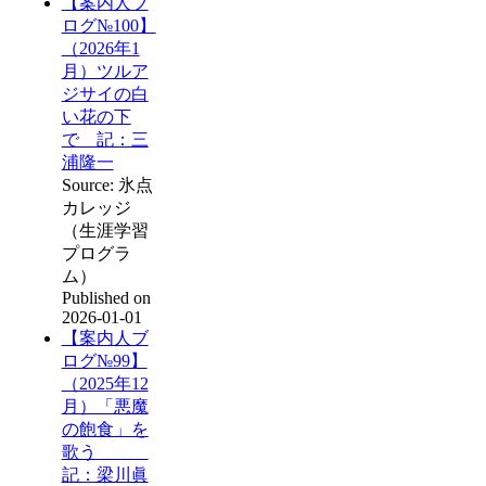
【案内人ブ
ログ№100】
（2026年1
月）ツルア
ジサイの白
い花の下
で 記：三
浦隆一
Source: 氷点
カレッジ
（生涯学習
プログラ
ム）
Published on
2026-01-01
【案内人ブ
ログ№99】
（2025年12
月）「悪魔
の飽食」を
歌う
記：梁川眞