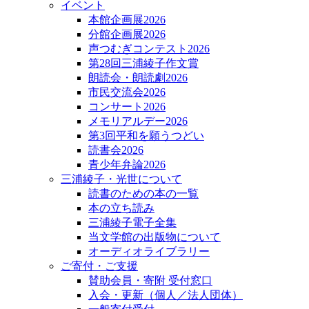
イベント
本館企画展2026
分館企画展2026
声つむぎコンテスト2026
第28回三浦綾子作文賞
朗読会・朗読劇2026
市民交流会2026
コンサート2026
メモリアルデー2026
第3回平和を願うつどい
読書会2026
青少年弁論2026
三浦綾子・光世について
読書のための本の一覧
本の立ち読み
三浦綾子電子全集
当文学館の出版物について
オーディオライブラリー
ご寄付・ご支援
賛助会員・寄附 受付窓口
入会・更新（個人／法人団体）