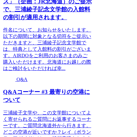
ス」（企画：JR北海道）のご提示
で、三浦綾子記念文学館の入館料
の割引が適用されます。
件名について、お知らせをいたします。
以下の期間に対象となる切符をご提示い
ただきますと、三浦綾子記念文学館で
は、特典として入館料の割引がございま
す。AIRDOをご利用のお客さまのみご
購入いただけます。北海道にお越しの際
はご検討をいただければ幸...
Q&A
Q&Aコーナー #3 最寄りの空港に
ついて
三浦綾子文学や、この文学館についてよ
く寄せられるご質問にお返事するコーナ
ーです。ご質問北海道外から行きます。
どこの空港が近いですか？レイ（ボラン