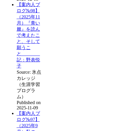
【案内人ブ
ログ№98】
（2025年11
月）『青い
棘』を読ん
で考えたこ
と、そして
願うこ
と
記：野表悦
子
Source: 氷点
カレッジ
（生涯学習
プログラ
ム）
Published on
2025-11-09
【案内人ブ
ログ№97】
（2025年9