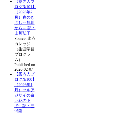
【案内人ブ
ログ№101】
（2026年2
月）春のき
ざし～旭川
から～ 記：
山川弘子
Source: 氷点
カレッジ
（生涯学習
プログラ
ム）
Published on
2026-02-07
【案内人ブ
ログ№100】
（2026年1
月）ツルア
ジサイの白
い花の下
で 記：三
浦隆一