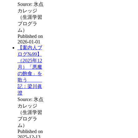
Source: 氷点
カレッジ
（生涯学習
プログラ
ム）
Published on
2026-01-01
【案内人ブ
ログ№99】
（2025年12
月）「悪魔
の飽食」を
歌う
記：梁川眞
澄
Source: 氷点
カレッジ
（生涯学習
プログラ
ム）
Published on
2025-12-13