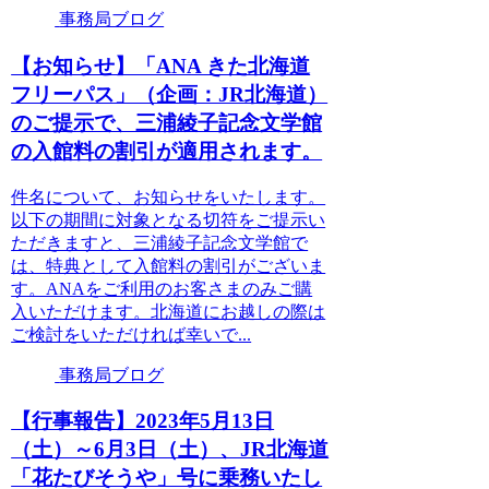
事務局ブログ
【お知らせ】「ANA きた北海道
フリーパス」（企画：JR北海道）
のご提示で、三浦綾子記念文学館
の入館料の割引が適用されます。
件名について、お知らせをいたします。
以下の期間に対象となる切符をご提示い
ただきますと、三浦綾子記念文学館で
は、特典として入館料の割引がございま
す。ANAをご利用のお客さまのみご購
入いただけます。北海道にお越しの際は
ご検討をいただければ幸いで...
事務局ブログ
【行事報告】2023年5月13日
（土）～6月3日（土）、JR北海道
「花たびそうや」号に乗務いたし