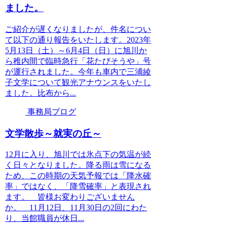
ました。
ご紹介が遅くなりましたが、件名につい
て以下の通り報告をいたします。2023年
5月13日（土）～6月4日（日）に旭川か
ら稚内間で臨時急行「花たびそうや」号
が運行されました。今年も車内で三浦綾
子文学について観光アナウンスをいたし
ました。比布から...
事務局ブログ
文学散歩～就実の丘～
12月に入り、旭川では氷点下の気温が続
く日々となりました。降る雨は雪になる
ため、この時期の天気予報では「降水確
率」ではなく、「降雪確率」と表現され
ます。 皆様お変わりございません
か。 11月12日、11月30日の2回にわた
り、当館職員が休日...