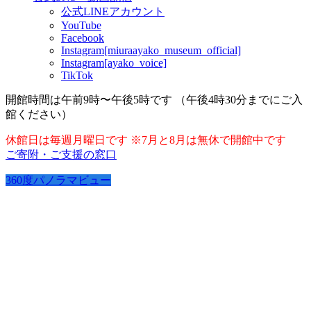
公式LINEアカウント
YouTube
Facebook
Instagram[miuraayako_museum_official]
Instagram[ayako_voice]
TikTok
開館時間は午前9時〜午後5時です （午後4時30分までにご入
館ください）
休館日は毎週月曜日です ※7月と8月は無休で開館中です
ご寄附・ご支援の窓口
360度パノラマビュー