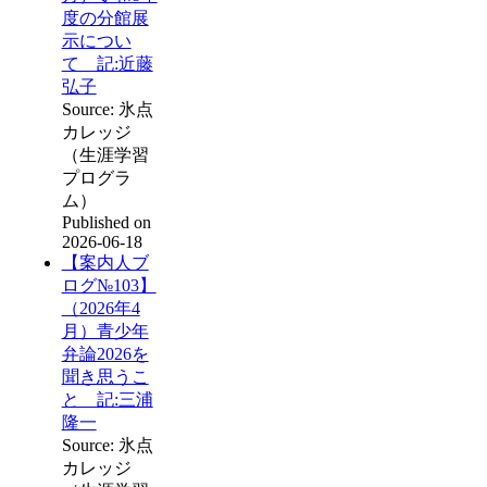
度の分館展
示につい
て 記:近藤
弘子
Source: 氷点
カレッジ
（生涯学習
プログラ
ム）
Published on
2026-06-18
【案内人ブ
ログ№103】
（2026年4
月）青少年
弁論2026を
聞き思うこ
と 記:三浦
隆一
Source: 氷点
カレッジ