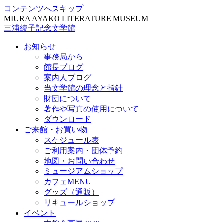
コンテンツへスキップ
MIURA AYAKO LITERATURE MUSEUM
三浦綾子記念文学館
お知らせ
事務局から
館長ブログ
案内人ブログ
当文学館の理念と指針
財団について
著作や写真の使用について
ダウンロード
ご来館・お買い物
スケジュール表
ご利用案内・団体予約
地図・お問い合わせ
ミュージアムショップ
カフェMENU
グッズ（通販）
リキュールショップ
イベント