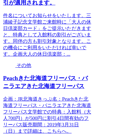
引が適用されます。
件名についてお知らせをいたします。三
浦綾子記念文学館ご来館時に「大人の休
日倶楽部カード」をご提示いただきます
と、特典として入館料の割引がございま
す。同伴の方も割引対象となります。こ
の機会にご利用をいただければ幸いで
す。企画大人の休日倶楽部：...
その他
Peachきた北海道フリーパス・バ
ニラエアきた北海道フリーパス
企画：JR北海道きっぷ名：Peachきた北
海道フリーパス・バニラエアきた北海道
フリーパス文学館での特典：入館料（大
人700円）が500円に割引4日間有効のフ
リーパス販売期間：2019年3月31日
（日）まで詳細は、こちらへ。