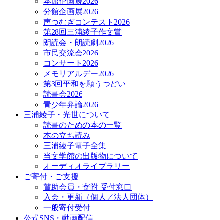
本館企画展2026
分館企画展2026
声つむぎコンテスト2026
第28回三浦綾子作文賞
朗読会・朗読劇2026
市民交流会2026
コンサート2026
メモリアルデー2026
第3回平和を願うつどい
読書会2026
青少年弁論2026
三浦綾子・光世について
読書のための本の一覧
本の立ち読み
三浦綾子電子全集
当文学館の出版物について
オーディオライブラリー
ご寄付・ご支援
賛助会員・寄附 受付窓口
入会・更新（個人／法人団体）
一般寄付受付
公式SNS・動画配信