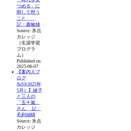
つめる」に
関して想う
こと
記：森敏雄
Source: 氷点
カレッジ
（生涯学習
プログラ
ム）
Published on
2025-06-07
【案内人ブ
ログ
№93(2025年
5月）】綾子
と三人の
「五十嵐」
さん 記：
毛利禎晴
Source: 氷点
カレッジ