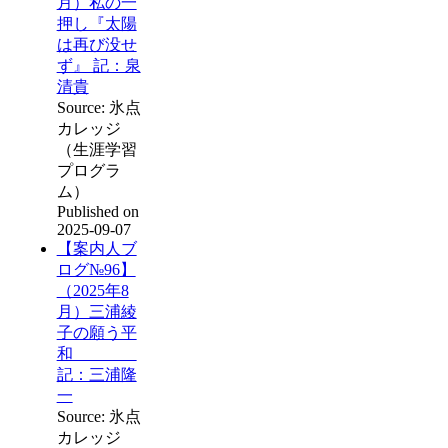
月）私の一
押し『太陽
は再び没せ
ず』 記：泉
清貴
Source: 氷点
カレッジ
（生涯学習
プログラ
ム）
Published on
2025-09-07
【案内人ブ
ログ№96】
（2025年8
月）三浦綾
子の願う平
和
記：三浦隆
一
Source: 氷点
カレッジ