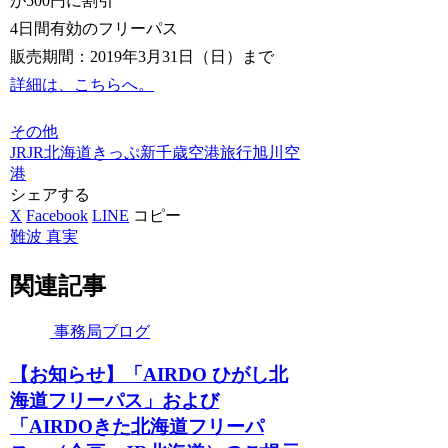
が500円に割引
4日間有効のフリーパス
販売期間：2019年3月31日（日）まで
詳細は、こちらへ。
その他
JR
JR北海道
きっぷ
新千歳空港
旅行
旭川空
港
シェアする
X
Facebook
LINE
コピー
難波 真実
関連記事
事務局ブログ
【お知らせ】「AIRDO ひがし北
海道フリーパス」および
「AIRDOきた北海道フリーパ