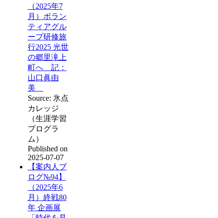
（2025年7
月）ボラン
ティアグル
ープ研修旅
行2025 光世
の郷里滝上
町へ 記：
山口眞由
美
Source: 氷点
カレッジ
（生涯学習
プログラ
ム）
Published on
2025-07-07
【案内人ブ
ログ№94】
（2025年6
月）終戦80
年 企画展
「時代を見