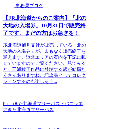
事務局ブログ
【JR北海道からのご案内】「北の
大地の入場券」10月31日で販売終
了です。まだの方はお急ぎを！
JR北海道旭川支社が販売している「北の
大地の入場券」が、まもなく販売終了を
迎えます。道北エリアの案内を下記に載
せていますのでご覧ください。見てみる
と、三浦綾子作品に登場する駅が結構た
くさんありますね。記念品としてコレク
ションするのも楽しそう...
Peachきた北海道フリーパス・バニラエ
アきた北海道フリーパス