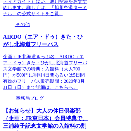
ティアガイド）はい、旭川空港をおすす
めします。詳しくは、「旭川空港ターミ
ナル」の公式サイトをご覧...
その他
AIRDO（エア・ドゥ）きた・ひ
がし北海道フリーパス
企画：JR北海道きっぷ名：AIRDO（エ
ア・ドゥ）きた・ひがし北海道フリーパ
ス文学館での特典：入館料（大人700
円）が500円に割引4日間あるいは5日間
有効のフリーパス販売期間：2020年3月
31日（日）まで詳細は、こちらへ。
事務局ブログ
【お知らせ】大人の休日倶楽部
（企画：JR東日本）会員特典で、
三浦綾子記念文学館の入館料の割