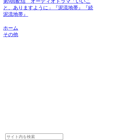
第9回配信 オーディオドラマ「いいこ
と、ありますように」『泥流地帯』『続
泥流地帯』
ホーム
その他