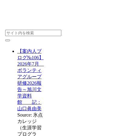
【案内人ブ
ログ№106】
2026年7月
ボランティ
アグループ
研修2026報
告～旭川文
学資料
館 記：
山口眞由美
Source: 氷点
カレッジ
（生涯学習
プログラ