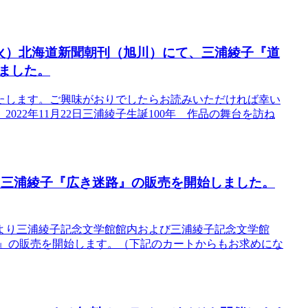
日（火）北海道新聞朝刊（旭川）にて、三浦綾子『道
ました。
たします。ご興味がおりでしたらお読みいただければ幸い
022年11月22日三浦綾子生誕100年 作品の舞台を訪ね
り、三浦綾子『広き迷路』の販売を開始しました。
火）より三浦綾子記念文学館館内および三浦綾子記念文学館
路』の販売を開始します。（下記のカートからもお求めにな