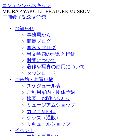
コンテンツへスキップ
MIURA AYAKO LITERATURE MUSEUM
三浦綾子記念文学館
お知らせ
事務局から
館長ブログ
案内人ブログ
当文学館の理念と指針
財団について
著作や写真の使用について
ダウンロード
ご来館・お買い物
スケジュール表
ご利用案内・団体予約
地図・お問い合わせ
ミュージアムショップ
カフェMENU
グッズ（通販）
リキュールショップ
イベント