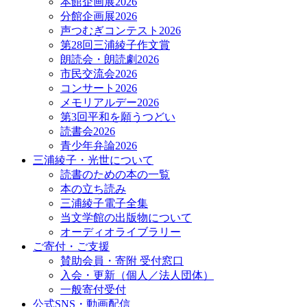
本館企画展2026
分館企画展2026
声つむぎコンテスト2026
第28回三浦綾子作文賞
朗読会・朗読劇2026
市民交流会2026
コンサート2026
メモリアルデー2026
第3回平和を願うつどい
読書会2026
青少年弁論2026
三浦綾子・光世について
読書のための本の一覧
本の立ち読み
三浦綾子電子全集
当文学館の出版物について
オーディオライブラリー
ご寄付・ご支援
賛助会員・寄附 受付窓口
入会・更新（個人／法人団体）
一般寄付受付
公式SNS・動画配信