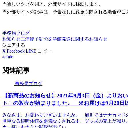
※新しいタブを開き、外部サイトに移動します。
※外部サイトの記事は、予告なしに変更削除される場合がご
事務局ブログ
お知らせ
三浦綾子記念文学館
発送に関するお知らせ
シェアする
X
Facebook
LINE
コピー
admin
関連記事
事務局ブログ
【新商品のお知らせ】2021年9月3日（金）よりお
ト」の販売が始まりました。 ※お届けは9月20日
みなさま、お変わりございませんか。 旭川ではナナカマド
度重なる臨時休館を余儀なくされる中、グッズの売上が減り
カー様にも大きな影響が出てい...