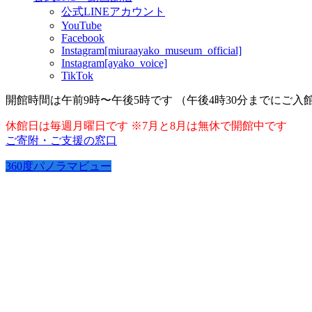
公式LINEアカウント
YouTube
Facebook
Instagram[miuraayako_museum_official]
Instagram[ayako_voice]
TikTok
開館時間は午前9時〜午後5時です （午後4時30分までにご入
休館日は毎週月曜日です ※7月と8月は無休で開館中です
ご寄附・ご支援の窓口
360度パノラマビュー