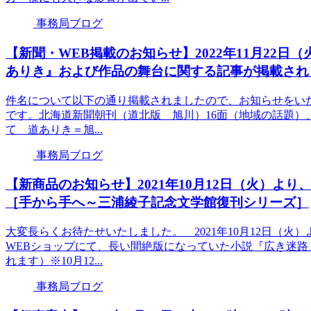
事務局ブログ
【新聞・WEB掲載のお知らせ】2022年11月22
ありき』および作品の舞台に関する記事が掲載され
件名について以下の通り掲載されましたので、お知らせをい
です。北海道新聞朝刊（道北版 旭川）16面（地域の話題）、2
て 道ありき＝旭...
事務局ブログ
【新商品のお知らせ】2021年10月12日（火）よ
［手から手へ～三浦綾子記念文学館復刊シリーズ］
大変長らくお待たせいたしました。 2021年10月12日（
WEBショップにて、長い間絶版になっていた小説『広き迷
れます）※10月12...
事務局ブログ