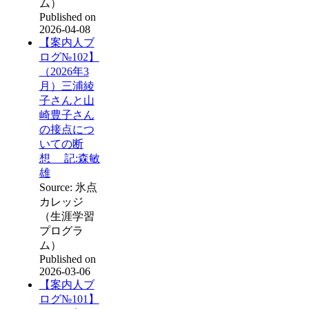
ム）
Published on
2026-04-08
【案内人ブ
ログ№102】
（2026年3
月）三浦綾
子さんと山
崎豊子さん
の接点につ
いての断
想 記:森敏
雄
Source: 氷点
カレッジ
（生涯学習
プログラ
ム）
Published on
2026-03-06
【案内人ブ
ログ№101】