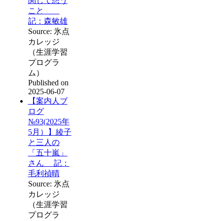
関して想う
こと
記：森敏雄
Source: 氷点
カレッジ
（生涯学習
プログラ
ム）
Published on
2025-06-07
【案内人ブ
ログ
№93(2025年
5月）】綾子
と三人の
「五十嵐」
さん 記：
毛利禎晴
Source: 氷点
カレッジ
（生涯学習
プログラ