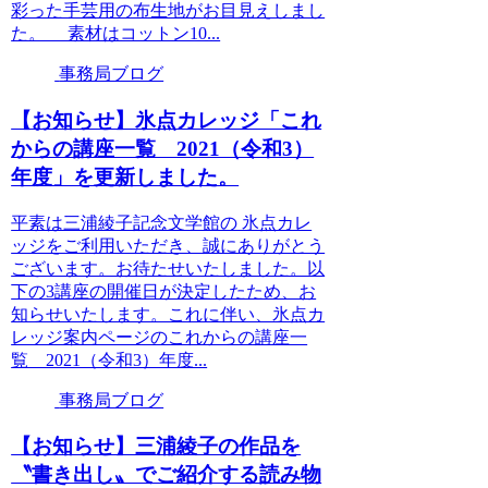
彩った手芸用の布生地がお目見えしまし
た。 素材はコットン10...
事務局ブログ
【お知らせ】氷点カレッジ「これ
からの講座一覧 2021（令和3）
年度」を更新しました。
平素は三浦綾子記念文学館の 氷点カレ
ッジをご利用いただき、誠にありがとう
ございます。お待たせいたしました。以
下の3講座の開催日が決定したため、お
知らせいたします。これに伴い、氷点カ
レッジ案内ページのこれからの講座一
覧 2021（令和3）年度...
事務局ブログ
【お知らせ】三浦綾子の作品を
〝書き出し〟でご紹介する読み物