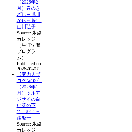
（2026年2
月）春のき
ざし～旭川
から～ 記：
山川弘子
Source: 氷点
カレッジ
（生涯学習
プログラ
ム）
Published on
2026-02-07
【案内人ブ
ログ№100】
（2026年1
月）ツルア
ジサイの白
い花の下
で 記：三
浦隆一
Source: 氷点
カレッジ