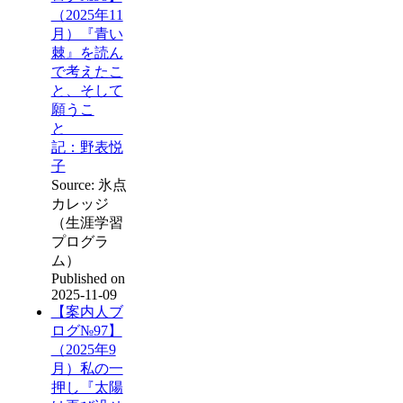
（2025年11
月）『青い
棘』を読ん
で考えたこ
と、そして
願うこ
と
記：野表悦
子
Source: 氷点
カレッジ
（生涯学習
プログラ
ム）
Published on
2025-11-09
【案内人ブ
ログ№97】
（2025年9
月）私の一
押し『太陽