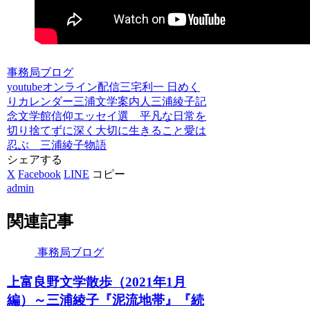
事務局ブログ
youtube
オンライン配信
三宅利一 日めく
りカレンダー
三浦文学案内人
三浦綾子記
念文学館
信仰エッセイ選 平凡な日常を
切り捨てずに深く大切に生きること
愛は
忍ぶ 三浦綾子物語
シェアする
X
Facebook
LINE
コピー
admin
関連記事
事務局ブログ
上富良野文学散歩（2021年1月
編）～三浦綾子『泥流地帯』『続