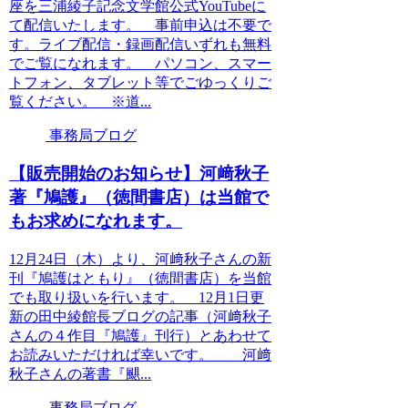
座を三浦綾子記念文学館公式YouTubeに
て配信いたします。 事前申込は不要で
す。ライブ配信・録画配信いずれも無料
でご覧になれます。 パソコン、スマー
トフォン、タブレット等でごゆっくりご
覧ください。 ※道...
事務局ブログ
【販売開始のお知らせ】河﨑秋子
著『鳩護』（徳間書店）は当館で
もお求めになれます。
12月24日（木）より、河﨑秋子さんの新
刊『鳩護はともり』（徳間書店）を当館
でも取り扱いを行います。 12月1日更
新の田中綾館長ブログの記事（河﨑秋子
さんの４作目『鳩護』刊行）とあわせて
お読みいただければ幸いです。 河﨑
秋子さんの著書『颶...
事務局ブログ