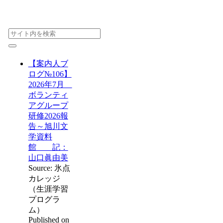
【案内人ブ
ログ№106】
2026年7月
ボランティ
アグループ
研修2026報
告～旭川文
学資料
館 記：
山口眞由美
Source: 氷点
カレッジ
（生涯学習
プログラ
ム）
Published on