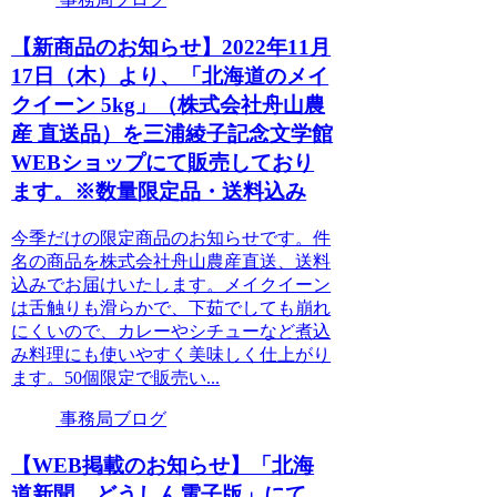
【新商品のお知らせ】2022年11月
17日（木）より、「北海道のメイ
クイーン 5kg」（株式会社舟山農
産 直送品）を三浦綾子記念文学館
WEBショップにて販売しており
ます。※数量限定品・送料込み
今季だけの限定商品のお知らせです。件
名の商品を株式会社舟山農産直送、送料
込みでお届けいたします。メイクイーン
は舌触りも滑らかで、下茹でしても崩れ
にくいので、カレーやシチューなど煮込
み料理にも使いやすく美味しく仕上がり
ます。50個限定で販売い...
事務局ブログ
【WEB掲載のお知らせ】「北海
道新聞 どうしん電子版」にて、