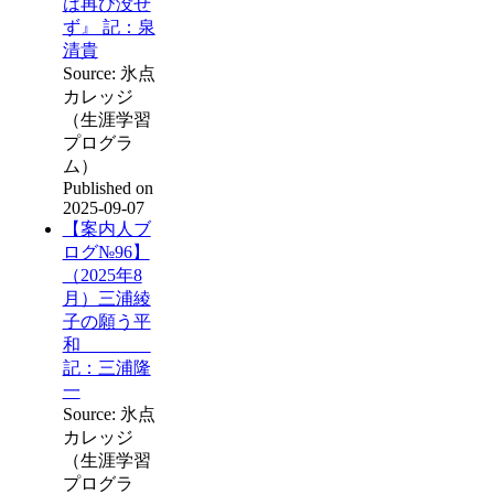
は再び没せ
ず』 記：泉
清貴
Source: 氷点
カレッジ
（生涯学習
プログラ
ム）
Published on
2025-09-07
【案内人ブ
ログ№96】
（2025年8
月）三浦綾
子の願う平
和
記：三浦隆
一
Source: 氷点
カレッジ
（生涯学習
プログラ