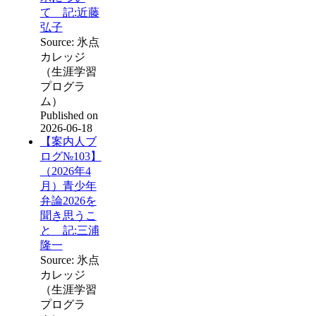
て 記:近藤
弘子
Source: 氷点
カレッジ
（生涯学習
プログラ
ム）
Published on
2026-06-18
【案内人ブ
ログ№103】
（2026年4
月）青少年
弁論2026を
聞き思うこ
と 記:三浦
隆一
Source: 氷点
カレッジ
（生涯学習
プログラ