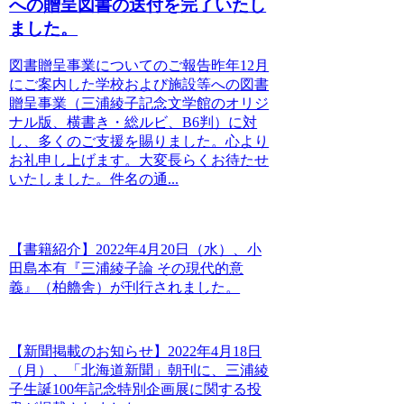
への贈呈図書の送付を完了いたし
ました。
図書贈呈事業についてのご報告昨年12月
にご案内した学校および施設等への図書
贈呈事業（三浦綾子記念文学館のオリジ
ナル版、横書き・総ルビ、B6判）に対
し、多くのご支援を賜りました。心より
お礼申し上げます。大変長らくお待たせ
いたしました。件名の通...
【書籍紹介】2022年4月20日（水）、小
田島本有『三浦綾子論 その現代的意
義』（柏艪舎）が刊行されました。
【新聞掲載のお知らせ】2022年4月18日
（月）、「北海道新聞」朝刊に、三浦綾
子生誕100年記念特別企画展に関する投