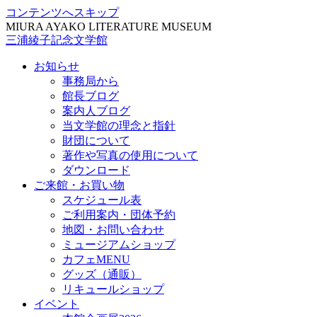
コンテンツへスキップ
MIURA AYAKO LITERATURE MUSEUM
三浦綾子記念文学館
お知らせ
事務局から
館長ブログ
案内人ブログ
当文学館の理念と指針
財団について
著作や写真の使用について
ダウンロード
ご来館・お買い物
スケジュール表
ご利用案内・団体予約
地図・お問い合わせ
ミュージアムショップ
カフェMENU
グッズ（通販）
リキュールショップ
イベント