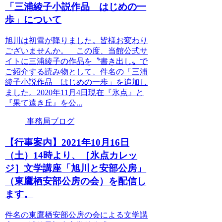
「三浦綾子小説作品 はじめの一
歩」について
旭川は初雪が降りました。皆様お変わり
ございませんか。 この度、当館公式サ
イトに三浦綾子の作品を〝書き出し〟で
ご紹介する読み物として、件名の「三浦
綾子小説作品 はじめの一歩」を追加し
ました。2020年11月4日現在『氷点』と
『果て遠き丘』を公...
事務局ブログ
【行事案内】2021年10月16日
（土）14時より、［氷点カレッ
ジ］文学講座「旭川と安部公房」
（東鷹栖安部公房の会）を配信し
ます。
件名の東鷹栖安部公房の会による文学講