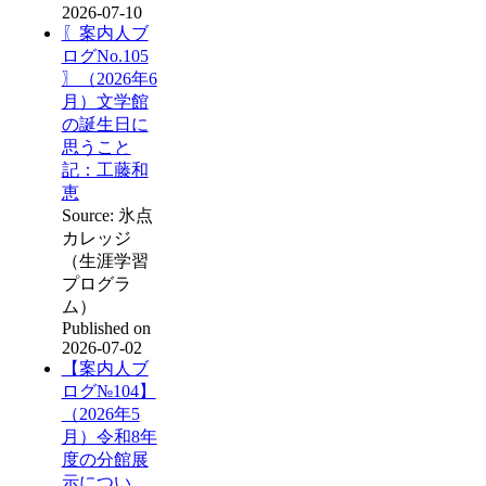
2026-07-10
〖案内人ブ
ログNo.105
〗（2026年6
月）文学館
の誕生日に
思うこと
記：工藤和
恵
Source: 氷点
カレッジ
（生涯学習
プログラ
ム）
Published on
2026-07-02
【案内人ブ
ログ№104】
（2026年5
月）令和8年
度の分館展
示につい