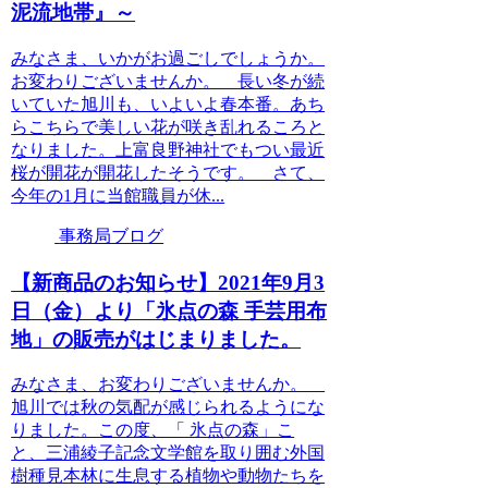
泥流地帯』～
みなさま、いかがお過ごしでしょうか。
お変わりございませんか。 長い冬が続
いていた旭川も、いよいよ春本番。あち
らこちらで美しい花が咲き乱れるころと
なりました。上富良野神社でもつい最近
桜が開花が開花したそうです。 さて、
今年の1月に当館職員が休...
事務局ブログ
【新商品のお知らせ】2021年9月3
日（金）より「氷点の森 手芸用布
地」の販売がはじまりました。
みなさま、お変わりございませんか。
旭川では秋の気配が感じられるようにな
りました。この度、「 氷点の森」こ
と、三浦綾子記念文学館を取り囲む外国
樹種見本林に生息する植物や動物たちを