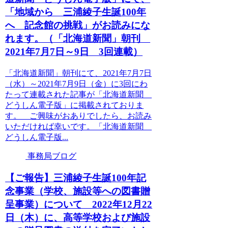
「地域から 三浦綾子生誕100年
へ 記念館の挑戦」がお読みにな
れます。（「北海道新聞」朝刊
2021年7月7日～9日 3回連載）
「北海道新聞」朝刊にて、2021年7月7日
（水）～2021年7月9日（金）に3回にわ
たって連載された記事が「北海道新聞
どうしん電子版」に掲載されておりま
す。 ご興味がおありでしたら、お読み
いただければ幸いです。「北海道新聞
どうしん電子版...
事務局ブログ
【ご報告】三浦綾子生誕100年記
念事業（学校、施設等への図書贈
呈事業）について 2022年12月22
日（木）に、高等学校および施設