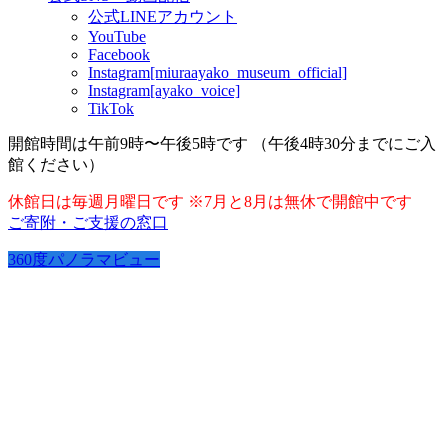
公式LINEアカウント
YouTube
Facebook
Instagram[miuraayako_museum_official]
Instagram[ayako_voice]
TikTok
開館時間は午前9時〜午後5時です （午後4時30分までにご入
館ください）
休館日は毎週月曜日です ※7月と8月は無休で開館中です
ご寄附・ご支援の窓口
360度パノラマビュー