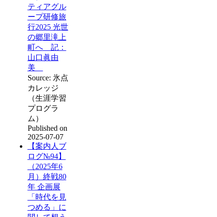
ティアグル
ープ研修旅
行2025 光世
の郷里滝上
町へ 記：
山口眞由
美
Source: 氷点
カレッジ
（生涯学習
プログラ
ム）
Published on
2025-07-07
【案内人ブ
ログ№94】
（2025年6
月）終戦80
年 企画展
「時代を見
つめる」に