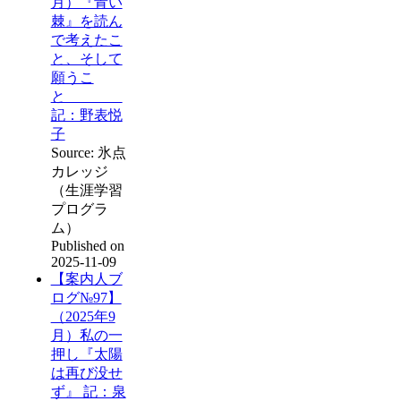
月）『青い
棘』を読ん
で考えたこ
と、そして
願うこ
と
記：野表悦
子
Source: 氷点
カレッジ
（生涯学習
プログラ
ム）
Published on
2025-11-09
【案内人ブ
ログ№97】
（2025年9
月）私の一
押し『太陽
は再び没せ
ず』 記：泉