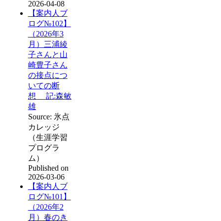
2026-04-08
【案内人ブ
ログ№102】
（2026年3
月）三浦綾
子さんと山
崎豊子さん
の接点につ
いての断
想 記:森敏
雄
Source: 氷点
カレッジ
（生涯学習
プログラ
ム）
Published on
2026-03-06
【案内人ブ
ログ№101】
（2026年2
月）春のき