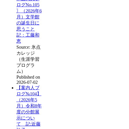
ログNo.105
〗（2026年6
月）文学館
の誕生日に
思うこと
記：工藤和
恵
Source: 氷点
カレッジ
（生涯学習
プログラ
ム）
Published on
2026-07-02
【案内人ブ
ログ№104】
（2026年5
月）令和8年
度の分館展
示につい
て 記:近藤