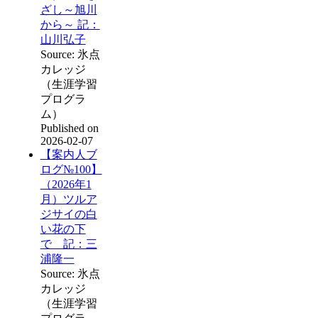
ざし～旭川
から～ 記：
山川弘子
Source: 氷点
カレッジ
（生涯学習
プログラ
ム）
Published on
2026-02-07
【案内人ブ
ログ№100】
（2026年1
月）ツルア
ジサイの白
い花の下
で 記：三
浦隆一
Source: 氷点
カレッジ
（生涯学習