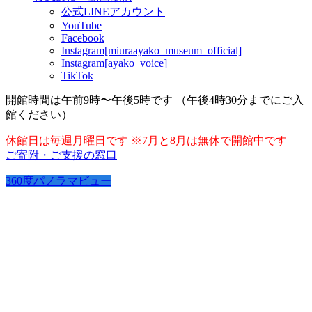
公式LINEアカウント
YouTube
Facebook
Instagram[miuraayako_museum_official]
Instagram[ayako_voice]
TikTok
開館時間は午前9時〜午後5時です （午後4時30分までにご入
館ください）
休館日は毎週月曜日です ※7月と8月は無休で開館中です
ご寄附・ご支援の窓口
360度パノラマビュー