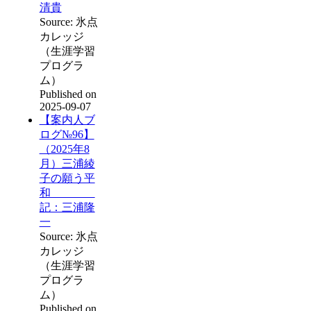
清貴
Source: 氷点
カレッジ
（生涯学習
プログラ
ム）
Published on
2025-09-07
【案内人ブ
ログ№96】
（2025年8
月）三浦綾
子の願う平
和
記：三浦隆
一
Source: 氷点
カレッジ
（生涯学習
プログラ
ム）
Published on