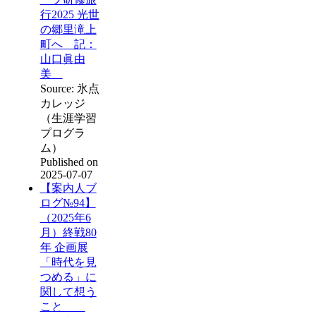
行2025 光世
の郷里滝上
町へ 記：
山口眞由
美
Source: 氷点
カレッジ
（生涯学習
プログラ
ム）
Published on
2025-07-07
【案内人ブ
ログ№94】
（2025年6
月）終戦80
年 企画展
「時代を見
つめる」に
関して想う
こと