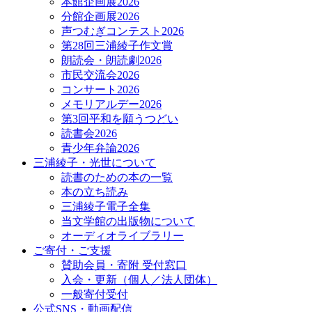
本館企画展2026
分館企画展2026
声つむぎコンテスト2026
第28回三浦綾子作文賞
朗読会・朗読劇2026
市民交流会2026
コンサート2026
メモリアルデー2026
第3回平和を願うつどい
読書会2026
青少年弁論2026
三浦綾子・光世について
読書のための本の一覧
本の立ち読み
三浦綾子電子全集
当文学館の出版物について
オーディオライブラリー
ご寄付・ご支援
賛助会員・寄附 受付窓口
入会・更新（個人／法人団体）
一般寄付受付
公式SNS・動画配信