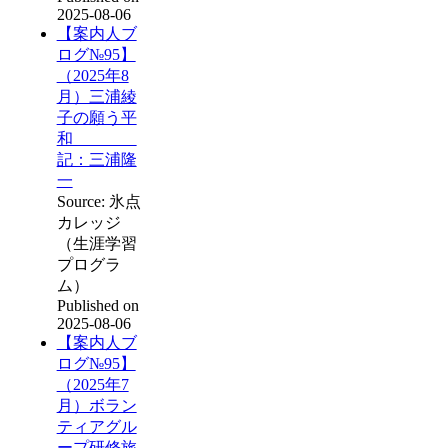
2025-08-06
【案内人ブ
ログ№95】
（2025年8
月）三浦綾
子の願う平
和
記：三浦隆
一
Source: 氷点
カレッジ
（生涯学習
プログラ
ム）
Published on
2025-08-06
【案内人ブ
ログ№95】
（2025年7
月）ボラン
ティアグル
ープ研修旅