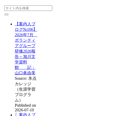
【案内人ブ
ログ№106】
2026年7月
ボランティ
アグループ
研修2026報
告～旭川文
学資料
館 記：
山口眞由美
Source: 氷点
カレッジ
（生涯学習
プログラ
ム）
Published on
2026-07-10
〖案内人ブ