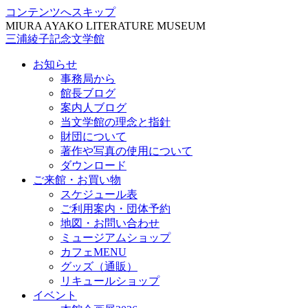
コンテンツへスキップ
MIURA AYAKO LITERATURE MUSEUM
三浦綾子記念文学館
お知らせ
事務局から
館長ブログ
案内人ブログ
当文学館の理念と指針
財団について
著作や写真の使用について
ダウンロード
ご来館・お買い物
スケジュール表
ご利用案内・団体予約
地図・お問い合わせ
ミュージアムショップ
カフェMENU
グッズ（通販）
リキュールショップ
イベント