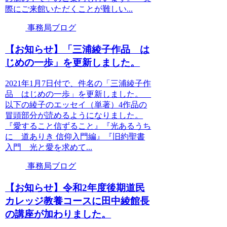
際にご来館いただくことが難しい...
事務局ブログ
【お知らせ】「三浦綾子作品 は
じめの一歩」を更新しました。
2021年1月7日付で、件名の「三浦綾子作
品 はじめの一歩」を更新しました。
以下の綾子のエッセイ（単著）4作品の
冒頭部分が読めるようになりました。
『愛すること信ずること』『光あるうち
に 道ありき 信仰入門編』『旧約聖書
入門 光と愛を求めて...
事務局ブログ
【お知らせ】令和2年度後期道民
カレッジ教養コースに田中綾館長
の講座が加わりました。