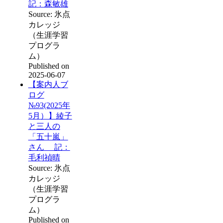
記：森敏雄
Source: 氷点
カレッジ
（生涯学習
プログラ
ム）
Published on
2025-06-07
【案内人ブ
ログ
№93(2025年
5月）】綾子
と三人の
「五十嵐」
さん 記：
毛利禎晴
Source: 氷点
カレッジ
（生涯学習
プログラ
ム）
Published on