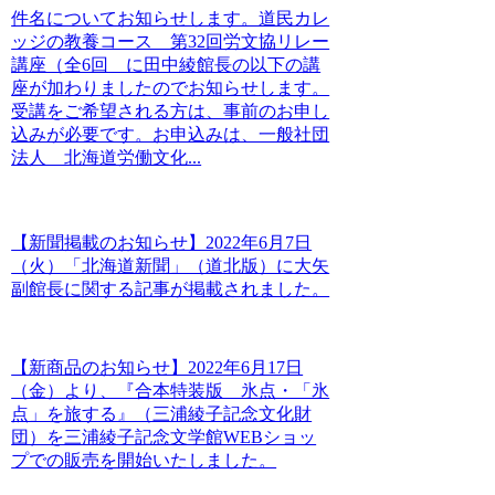
件名についてお知らせします。道民カレ
ッジの教養コース 第32回労文協リレー
講座（全6回 に田中綾館長の以下の講
座が加わりましたのでお知らせします。
受講をご希望される方は、事前のお申し
込みが必要です。お申込みは、一般社団
法人 北海道労働文化...
【新聞掲載のお知らせ】2022年6月7日
（火）「北海道新聞」（道北版）に大矢
副館長に関する記事が掲載されました。
【新商品のお知らせ】2022年6月17日
（金）より、『合本特装版 氷点・「氷
点」を旅する』（三浦綾子記念文化財
団）を三浦綾子記念文学館WEBショッ
プでの販売を開始いたしました。