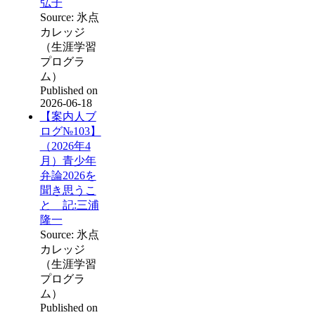
弘子
Source: 氷点
カレッジ
（生涯学習
プログラ
ム）
Published on
2026-06-18
【案内人ブ
ログ№103】
（2026年4
月）青少年
弁論2026を
聞き思うこ
と 記:三浦
隆一
Source: 氷点
カレッジ
（生涯学習
プログラ
ム）
Published on