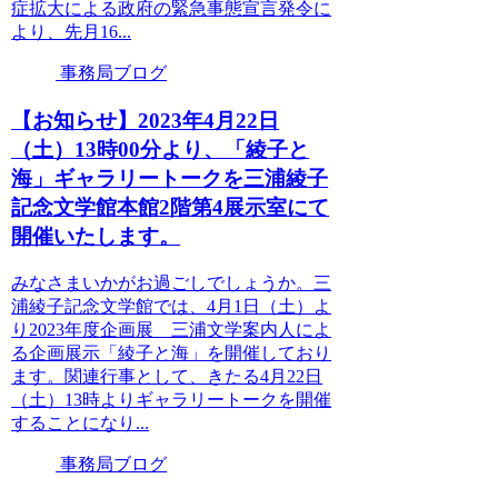
症拡大による政府の緊急事態宣言発令に
より、先月16...
事務局ブログ
【お知らせ】2023年4月22日
（土）13時00分より、「綾子と
海」ギャラリートークを三浦綾子
記念文学館本館2階第4展示室にて
開催いたします。
みなさまいかがお過ごしでしょうか。三
浦綾子記念文学館では、4月1日（土）よ
り2023年度企画展 三浦文学案内人によ
る企画展示「綾子と海」を開催しており
ます。関連行事として、きたる4月22日
（土）13時よりギャラリートークを開催
することになり...
事務局ブログ