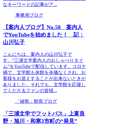
なキーワードの記事がア...
事務局ブログ
【案内人ブログ】No.58 案内人
でYouTubeを始めました！ 記：
山川弘子
こんにちは。案内人の山川弘子で
す。“三浦文学案内人のおしゃべりタイ
ム”をYouTubeで配信しています。コロナ
禍で、文学館も休館を余儀なくされ、お
客様をお迎えすることが出来ないときが
ありました。それでも、文学館を応援し
てくださるファンの皆様...
「綾歌」館長ブログ
「三浦文学でフットパス」上富良
野・旭川・和寒3市町の“発見”