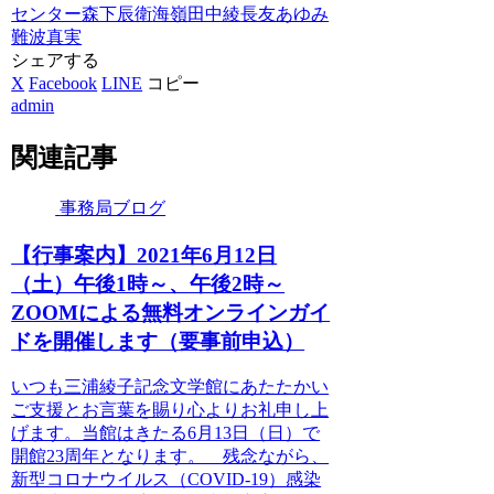
センター
森下辰衛
海嶺
田中綾
長友あゆみ
難波真実
シェアする
X
Facebook
LINE
コピー
admin
関連記事
事務局ブログ
【行事案内】2021年6月12日
（土）午後1時～、午後2時～
ZOOMによる無料オンラインガイ
ドを開催します（要事前申込）
いつも三浦綾子記念文学館にあたたかい
ご支援とお言葉を賜り心よりお礼申し上
げます。当館はきたる6月13日（日）で
開館23周年となります。 残念ながら、
新型コロナウイルス（COVID-19）感染