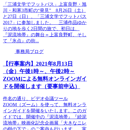
「三浦文学でフットパス」上富良野・旭
川・和寒3市町の“発見” 8月26日（土）
と27日（日）、「三浦文学でフットパス
2017」に参加しました。 三浦作品ゆか
りの地を歩く2日間の旅で、初日は、
『泥流地帯』の舞台＝上富良野町、そし
て『氷点』の街...
事務局ブログ
【行事案内】2021年8月13日
（金）午後1時～、午後2時～
ZOOMによる無料オンラインガイ
ドを開催します（要事前申込）
件名の通り、ビデオ会議ツール
ZOOM（ズーム）を使って、無料オンラ
インガイドを開催をいたします。このガ
イドでは、開催中の『泥流地帯』『続泥
流地帯』映画化記念企画展「大きなニレ
の樹の下で」のご案内も行います。 実