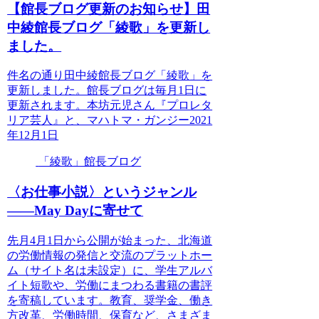
【館長ブログ更新のお知らせ】田
中綾館長ブログ「綾歌」を更新し
ました。
件名の通り田中綾館長ブログ「綾歌」を
更新しました。館長ブログは毎月1日に
更新されます。本坊元児さん『プロレタ
リア芸人』と、マハトマ・ガンジー2021
年12月1日
「綾歌」館長ブログ
〈お仕事小説〉というジャンル
――May Dayに寄せて
先月4月1日から公開が始まった、北海道
の労働情報の発信と交流のプラットホー
ム（サイト名は未設定）に、学生アルバ
イト短歌や、労働にまつわる書籍の書評
を寄稿しています。教育、奨学金、働き
方改革、労働時間、保育など、さまざま