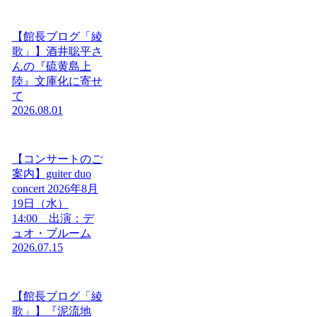
【館長ブログ「綾
歌」】酒井聡平さ
んの『硫黄島上
陸』文庫化に寄せ
て
2026.08.01
【コンサートのご
案内】guiter duo
concert 2026年8月
19日（水）
14:00 出演：デ
ュオ・ブルーム
2026.07.15
【館長ブログ「綾
歌」】『泥流地