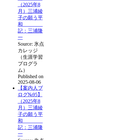
（2025年8
月）三浦綾
子の願う平
和
記：三浦隆
一
Source: 氷点
カレッジ
（生涯学習
プログラ
ム）
Published on
2025-08-06
【案内人ブ
ログ№95】
（2025年8
月）三浦綾
子の願う平
和
記：三浦隆
一