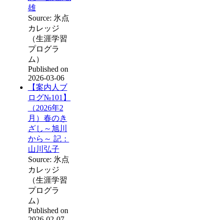
雄
Source: 氷点
カレッジ
（生涯学習
プログラ
ム）
Published on
2026-03-06
【案内人ブ
ログ№101】
（2026年2
月）春のき
ざし～旭川
から～ 記：
山川弘子
Source: 氷点
カレッジ
（生涯学習
プログラ
ム）
Published on
2026-02-07