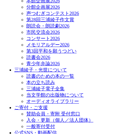
本館企画展2026
分館企画展2026
声つむぎコンテスト2026
第28回三浦綾子作文賞
朗読会・朗読劇2026
市民交流会2026
コンサート2026
メモリアルデー2026
第3回平和を願うつどい
読書会2026
青少年弁論2026
三浦綾子・光世について
読書のための本の一覧
本の立ち読み
三浦綾子電子全集
当文学館の出版物について
オーディオライブラリー
ご寄付・ご支援
賛助会員・寄附 受付窓口
入会・更新（個人／法人団体）
一般寄付受付
公式SNS・動画配信