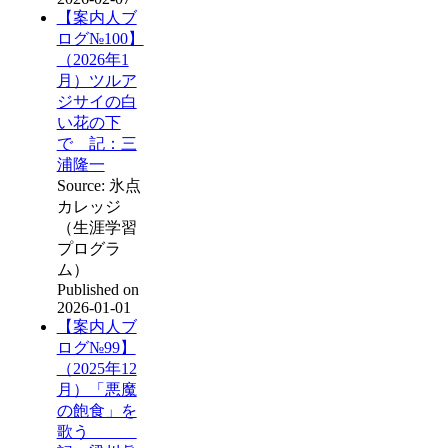
【案内人ブ
ログ№100】
（2026年1
月）ツルア
ジサイの白
い花の下
で 記：三
浦隆一
Source: 氷点
カレッジ
（生涯学習
プログラ
ム）
Published on
2026-01-01
【案内人ブ
ログ№99】
（2025年12
月）「悪魔
の飽食」を
歌う