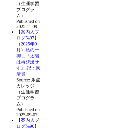
（生涯学習
プログラ
ム）
Published on
2025-11-09
【案内人ブ
ログ№97】
（2025年9
月）私の一
押し『太陽
は再び没せ
ず』 記：泉
清貴
Source: 氷点
カレッジ
（生涯学習
プログラ
ム）
Published on
2025-09-07
【案内人ブ
ログ№96】