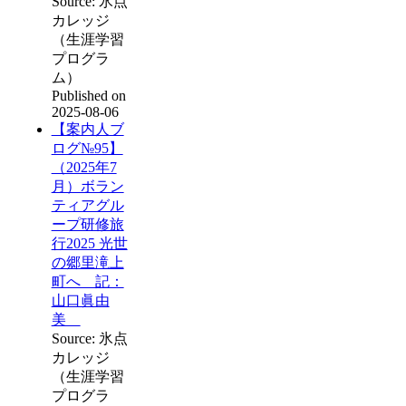
Source: 氷点
カレッジ
（生涯学習
プログラ
ム）
Published on
2025-08-06
【案内人ブ
ログ№95】
（2025年7
月）ボラン
ティアグル
ープ研修旅
行2025 光世
の郷里滝上
町へ 記：
山口眞由
美
Source: 氷点
カレッジ
（生涯学習
プログラ