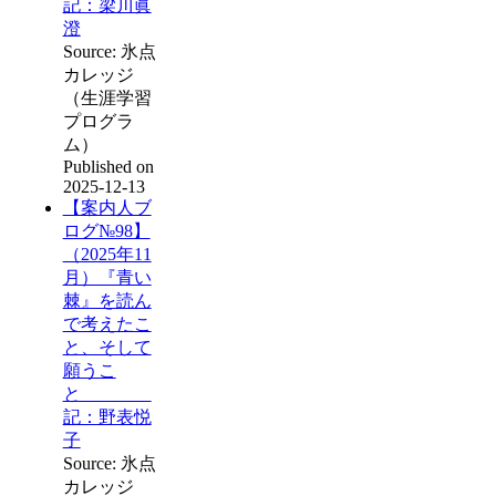
記：梁川眞
澄
Source: 氷点
カレッジ
（生涯学習
プログラ
ム）
Published on
2025-12-13
【案内人ブ
ログ№98】
（2025年11
月）『青い
棘』を読ん
で考えたこ
と、そして
願うこ
と
記：野表悦
子
Source: 氷点
カレッジ