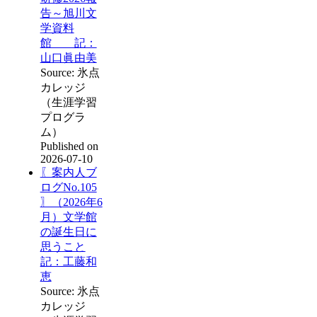
告～旭川文
学資料
館 記：
山口眞由美
Source: 氷点
カレッジ
（生涯学習
プログラ
ム）
Published on
2026-07-10
〖案内人ブ
ログNo.105
〗（2026年6
月）文学館
の誕生日に
思うこと
記：工藤和
恵
Source: 氷点
カレッジ