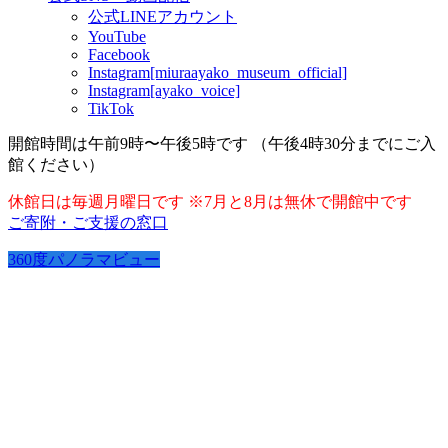
公式LINEアカウント
YouTube
Facebook
Instagram[miuraayako_museum_official]
Instagram[ayako_voice]
TikTok
開館時間は午前9時〜午後5時です （午後4時30分までにご入
館ください）
休館日は毎週月曜日です ※7月と8月は無休で開館中です
ご寄附・ご支援の窓口
360度パノラマビュー