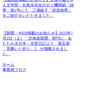
人文学部・丸島歩先生のゼミ機関紙「紐
帯」第2号にて、三浦綾子『泥流地帯』
をご紹介をいただきました。
【新聞・WEB掲載のお知らせ】2022年7
月2日（土）「北海道新聞」朝刊に、あ
たたかき日光－光世日記より 第五章
「見舞いと祈り」2 が掲載されまし
た。
ホーム
事務局ブログ