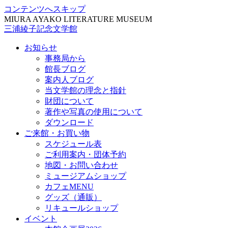
コンテンツへスキップ
MIURA AYAKO LITERATURE MUSEUM
三浦綾子記念文学館
お知らせ
事務局から
館長ブログ
案内人ブログ
当文学館の理念と指針
財団について
著作や写真の使用について
ダウンロード
ご来館・お買い物
スケジュール表
ご利用案内・団体予約
地図・お問い合わせ
ミュージアムショップ
カフェMENU
グッズ（通販）
リキュールショップ
イベント