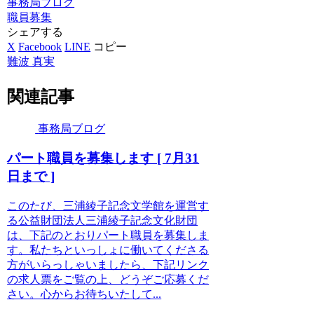
事務局ブログ
職員募集
シェアする
X
Facebook
LINE
コピー
難波 真実
関連記事
事務局ブログ
パート職員を募集します [ 7月31
日まで ]
このたび、三浦綾子記念文学館を運営す
る公益財団法人三浦綾子記念文化財団
は、下記のとおりパート職員を募集しま
す。私たちといっしょに働いてくださる
方がいらっしゃいましたら、下記リンク
の求人票をご覧の上、どうぞご応募くだ
さい。心からお待ちいたして...