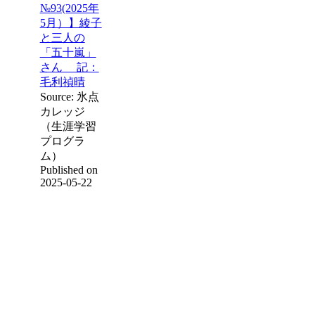
№93(2025年
5月）】綾子
と三人の
「五十嵐」
さん 記：
毛利禎晴
Source: 氷点
カレッジ
（生涯学習
プログラ
ム）
Published on
2025-05-22