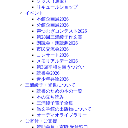
グッズ（通販）
リキュールショップ
イベント
本館企画展2026
分館企画展2026
声つむぎコンテスト2026
第28回三浦綾子作文賞
朗読会・朗読劇2026
市民交流会2026
コンサート2026
メモリアルデー2026
第3回平和を願うつどい
読書会2026
青少年弁論2026
三浦綾子・光世について
読書のための本の一覧
本の立ち読み
三浦綾子電子全集
当文学館の出版物について
オーディオライブラリー
ご寄付・ご支援
賛助会員・寄附 受付窓口