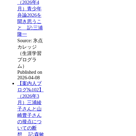
（2026年4
月）青少年
弁論2026を
聞き思うこ
と 記:三浦
隆一
Source: 氷点
カレッジ
（生涯学習
プログラ
ム）
Published on
2026-04-08
【案内人ブ
ログ№102】
（2026年3
月）三浦綾
子さんと山
崎豊子さん
の接点につ
いての断
想 記:森敏