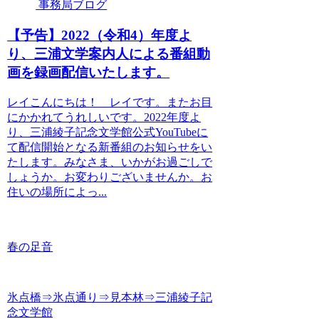
事務局ブログ
【予告】2022（令和4）年度よ
り、三浦文学案内人による番組動
画を録画配信いたします。
レイこんにちは！ レイです。またお目
にかかれてうれしいです。2022年度よ
り、三浦綾子記念文学館公式YouTubeに
て配信開始となる新番組のお知らせをい
たします。みなさま、いかがお過ごしで
しょうか。お変わりございませんか。お
住いの場所によっ...
春の足音
氷点橋⇒氷点通り⇒見本林⇒三浦綾子記
念文学館