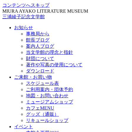
コンテンツへスキップ
MIURA AYAKO LITERATURE MUSEUM
三浦綾子記念文学館
お知らせ
事務局から
館長ブログ
案内人ブログ
当文学館の理念と指針
財団について
著作や写真の使用について
ダウンロード
ご来館・お買い物
スケジュール表
ご利用案内・団体予約
地図・お問い合わせ
ミュージアムショップ
カフェMENU
グッズ（通販）
リキュールショップ
イベント