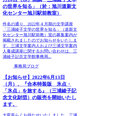
の世界を知る」（於：旭川道新文
化センター旭川駅前教室）
件名の通り、2022年４月期の文学講座
「三浦綾子文学の世界を知る」（道新文
化センター旭川駅前教）室の募集案内が
掲載されましたのでお知らせをいたしま
す。三浦文学案内人および三浦文学案内
人養成講座に関するお問い合わせは、三
浦綾子記念文学館事務局...
事務局ブログ
【お知らせ】2022年6月13日
（月）、『合本特装版 氷点・
「氷点」を旅する』（三浦綾子記
念文化財団）の販売を開始いたし
ます。
大変長らくお待たせいたしました。三浦