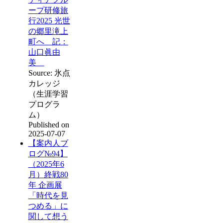
ープ研修旅
行2025 光世
の郷里滝上
町へ 記：
山口眞由
美
Source: 氷点
カレッジ
（生涯学習
プログラ
ム）
Published on
2025-07-07
【案内人ブ
ログ№94】
（2025年6
月）終戦80
年 企画展
「時代を見
つめる」に
関して想う