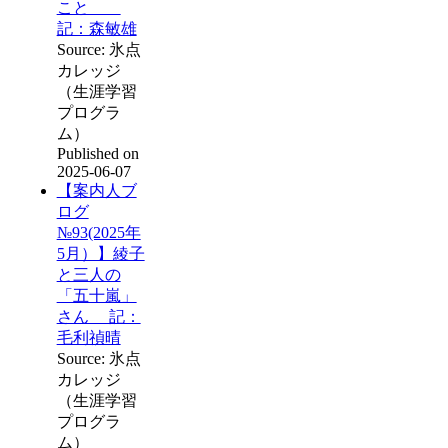
こと
記：森敏雄
Source: 氷点
カレッジ
（生涯学習
プログラ
ム）
Published on
2025-06-07
【案内人ブ
ログ
№93(2025年
5月）】綾子
と三人の
「五十嵐」
さん 記：
毛利禎晴
Source: 氷点
カレッジ
（生涯学習
プログラ
ム）