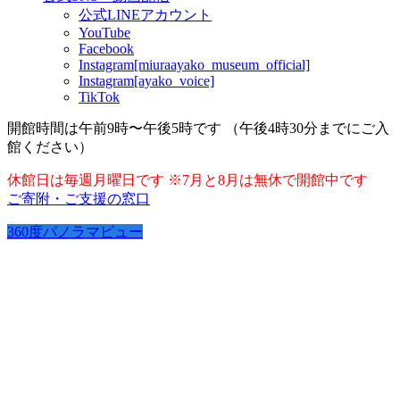
公式LINEアカウント
YouTube
Facebook
Instagram[miuraayako_museum_official]
Instagram[ayako_voice]
TikTok
開館時間は午前9時〜午後5時です （午後4時30分までにご入
館ください）
休館日は毎週月曜日です ※7月と8月は無休で開館中です
ご寄附・ご支援の窓口
360度パノラマビュー