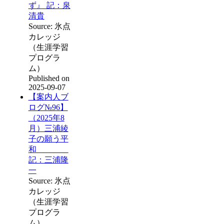
ず』 記：泉
清貴
Source: 氷点
カレッジ
（生涯学習
プログラ
ム）
Published on
2025-09-07
【案内人ブ
ログ№96】
（2025年8
月）三浦綾
子の願う平
和
記：三浦隆
一
Source: 氷点
カレッジ
（生涯学習
プログラ
ム）