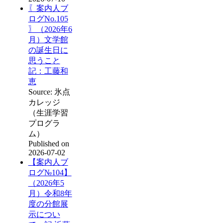
〖案内人ブ
ログNo.105
〗（2026年6
月）文学館
の誕生日に
思うこと
記：工藤和
恵
Source: 氷点
カレッジ
（生涯学習
プログラ
ム）
Published on
2026-07-02
【案内人ブ
ログ№104】
（2026年5
月）令和8年
度の分館展
示につい