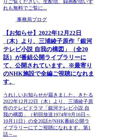
りご覧ください。生配信、録画配信いず
れも無料でご覧に...
事務局ブログ
【お知らせ】2022年12月22日
（木）より、三浦綾子原作「銀河
テレビ小説 自我の構図」（全20
話）が番組公開ライブラリーに
て、公開されています。※最寄り
のNHK施設で全編ご視聴になれま
す。
うれしいお知らせが届きました。きたる
2022年12月22日（木）より、三浦綾子原
作のテレビドラマ「銀河テレビ小説 自
我の構図」（初回放送1974年9月16日～
10月11日）の全20話がNHK番組公開ラ
イブラリーにてご視聴になれます。第1
話～...