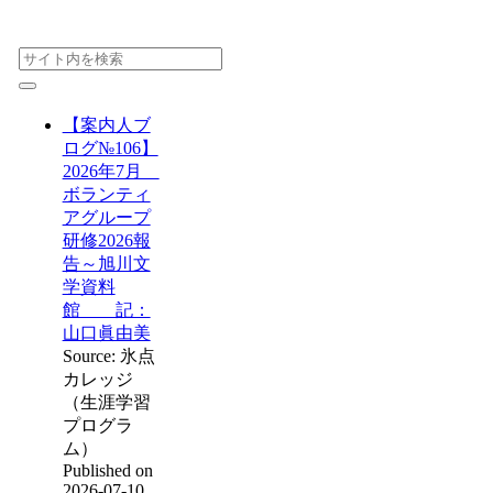
【案内人ブ
ログ№106】
2026年7月
ボランティ
アグループ
研修2026報
告～旭川文
学資料
館 記：
山口眞由美
Source: 氷点
カレッジ
（生涯学習
プログラ
ム）
Published on
2026-07-10