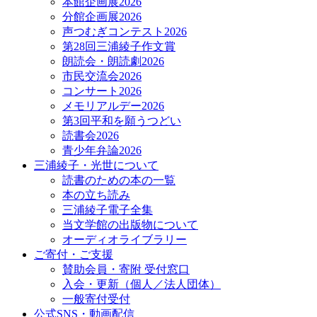
本館企画展2026
分館企画展2026
声つむぎコンテスト2026
第28回三浦綾子作文賞
朗読会・朗読劇2026
市民交流会2026
コンサート2026
メモリアルデー2026
第3回平和を願うつどい
読書会2026
青少年弁論2026
三浦綾子・光世について
読書のための本の一覧
本の立ち読み
三浦綾子電子全集
当文学館の出版物について
オーディオライブラリー
ご寄付・ご支援
賛助会員・寄附 受付窓口
入会・更新（個人／法人団体）
一般寄付受付
公式SNS・動画配信