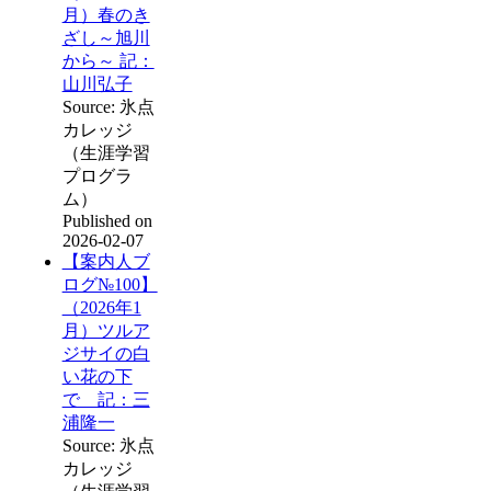
月）春のき
ざし～旭川
から～ 記：
山川弘子
Source: 氷点
カレッジ
（生涯学習
プログラ
ム）
Published on
2026-02-07
【案内人ブ
ログ№100】
（2026年1
月）ツルア
ジサイの白
い花の下
で 記：三
浦隆一
Source: 氷点
カレッジ