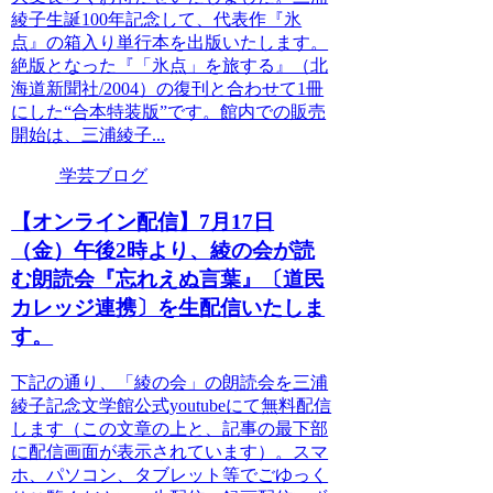
綾子生誕100年記念して、代表作『氷
点』の箱入り単行本を出版いたします。
絶版となった『「氷点」を旅する』（北
海道新聞社/2004）の復刊と合わせて1冊
にした“合本特装版”です。館内での販売
開始は、三浦綾子...
学芸ブログ
【オンライン配信】7月17日
（金）午後2時より、綾の会が読
む朗読会『忘れえぬ言葉』〔道民
カレッジ連携〕を生配信いたしま
す。
下記の通り、「綾の会」の朗読会を三浦
綾子記念文学館公式youtubeにて無料配信
します（この文章の上と、記事の最下部
に配信画面が表示されています）。スマ
ホ、パソコン、タブレット等でごゆっく