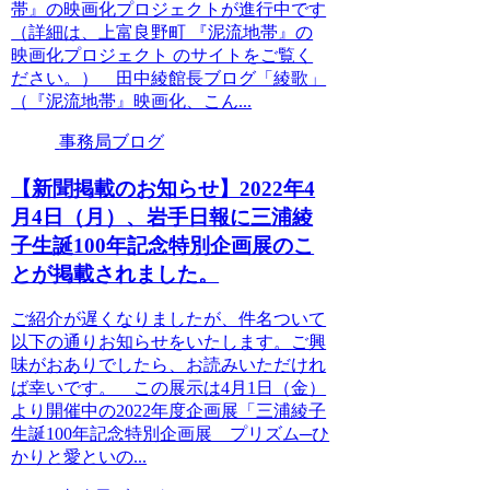
帯』の映画化プロジェクトが進行中です
（詳細は、上富良野町 『泥流地帯』の
映画化プロジェクト のサイトをご覧く
ださい。） 田中綾館長ブログ「綾歌」
（『泥流地帯』映画化、こん...
事務局ブログ
【新聞掲載のお知らせ】2022年4
月4日（月）、岩手日報に三浦綾
子生誕100年記念特別企画展のこ
とが掲載されました。
ご紹介が遅くなりましたが、件名ついて
以下の通りお知らせをいたします。ご興
味がおありでしたら、お読みいただけれ
ば幸いです。 この展示は4月1日（金）
より開催中の2022年度企画展「三浦綾子
生誕100年記念特別企画展 プリズム─ひ
かりと愛といの...