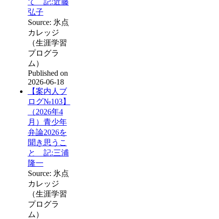
て 記:近藤
弘子
Source: 氷点
カレッジ
（生涯学習
プログラ
ム）
Published on
2026-06-18
【案内人ブ
ログ№103】
（2026年4
月）青少年
弁論2026を
聞き思うこ
と 記:三浦
隆一
Source: 氷点
カレッジ
（生涯学習
プログラ
ム）