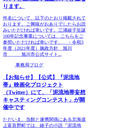
ります。
件名について、以下のとおり掲載されて
おります。ご興味がおありでしたらお読
みいただければ幸いです。三浦綾子生誕
100年記念事業については、こちらをご
参照いただければ幸いです。 ・令和3
年度（2021年度）施政方針 旭川
市 旭川市公式サイト...
事務局ブログ
【お知らせ】【公式】『泥流地
帯』映画化プロジェクト
（Twitter）にて、「泥流地帯妄想
キャスティングコンテスト」が開
催中です
ただいま、当館と連携関係にある北海道
上富良野町では、綾子の小説『泥流地