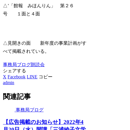
△’「館報 みほんりん」 第２６
号 １面と４面
△見開きの面 新年度の事業計画がす
べて掲載されている。
事務局ブログ
朗読会
シェアする
X
Facebook
LINE
コピー
admin
関連記事
事務局ブログ
【広告掲載のお知らせ】2022年4
月20日（水）開講「三浦綾子文学