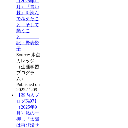
（2025年11
月）『青い
棘』を読ん
で考えたこ
と、そして
願うこ
と
記：野表悦
子
Source: 氷点
カレッジ
（生涯学習
プログラ
ム）
Published on
2025-11-09
【案内人ブ
ログ№97】
（2025年9
月）私の一
押し『太陽
は再び没せ