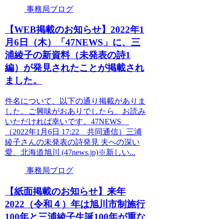
事務局ブログ
【WEB掲載のお知らせ】2022年1
月6日（木）「47NEWS」に、三
浦綾子の新資料（未発表の詩1
編）が発見されたことが掲載され
ました。
件名について、以下の通り掲載がありま
した。ご興味がおありでしたら、お読み
いただければ幸いです。47NEWS
（2022年1月6日 17:22 共同通信）三浦
綾子さんの未発表の詩発見 夫への深い
愛、北海道旭川 (47news.jp)※新しい...
事務局ブログ
【紙面掲載のお知らせ】来年
2022（令和４）年は旭川市制施行
100年と三浦綾子生誕100年が重な