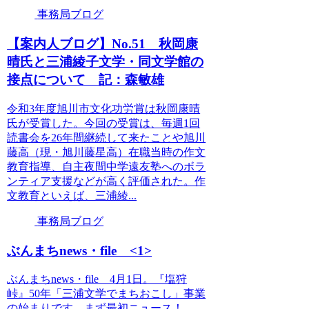
事務局ブログ
【案内人ブログ】No.51 秋岡康
晴氏と三浦綾子文学・同文学館の
接点について 記：森敏雄
令和3年度旭川市文化功労賞は秋岡康晴
氏が受賞した。今回の受賞は、毎週1回
読書会を26年間継続して来たことや旭川
藤高（現・旭川藤星高）在職当時の作文
教育指導、自主夜間中学遠友塾へのボラ
ンティア支援などが高く評価された。作
文教育といえば、三浦綾...
事務局ブログ
ぶんまちnews・file <1>
ぶんまちnews・file 4月1日。『塩狩
峠』50年「三浦文学でまちおこし」事業
の始まりです。まず最初ニュース！