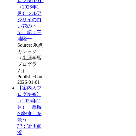
ログ№100】
（2026年1
月）ツルア
ジサイの白
い花の下
で 記：三
浦隆一
Source: 氷点
カレッジ
（生涯学習
プログラ
ム）
Published on
2026-01-01
【案内人ブ
ログ№99】
（2025年12
月）「悪魔
の飽食」を
歌う
記：梁川眞
澄