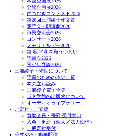
本館企画展2026
分館企画展2026
声つむぎコンテスト2026
第28回三浦綾子作文賞
朗読会・朗読劇2026
市民交流会2026
コンサート2026
メモリアルデー2026
第3回平和を願うつどい
読書会2026
青少年弁論2026
三浦綾子・光世について
読書のための本の一覧
本の立ち読み
三浦綾子電子全集
当文学館の出版物について
オーディオライブラリー
ご寄付・ご支援
賛助会員・寄附 受付窓口
入会・更新（個人／法人団体）
一般寄付受付
公式SNS・動画配信