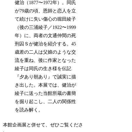
健治（1877〜1972年）。同氏
が79歳の頃、恩師と恋人を立
て続けに失い傷心の堀田綾子
（後の三浦綾子／1922〜1999
年）に、両者の文通仲間の死
刑囚Ｓが健治を紹介する。45
歳差の二人は父娘のような交
流を重ね、後に作家となった
綾子は同氏の生き様を伝記
『夕あり朝あり』で誠実に描
き出した。本展では、健治が
綾子に送った当館所蔵の書簡
を掘り起こし、二人の関係性
を読み解く。
本館企画展と併せて、ぜひご覧くださ