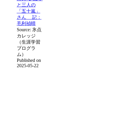
と三人の
「五十嵐」
さん 記：
毛利禎晴
Source: 氷点
カレッジ
（生涯学習
プログラ
ム）
Published on
2025-05-22