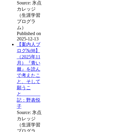
Source: 氷点
カレッジ
（生涯学習
プログラ
ム）
Published on
2025-12-13
【案内人ブ
ログ№98】
（2025年11
月）『青い
棘』を読ん
で考えたこ
と、そして
願うこ
と
記：野表悦
子
Source: 氷点
カレッジ
（生涯学習
プログラ