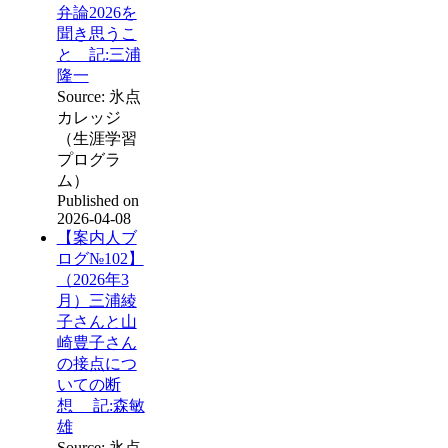
弁論2026を
聞き思うこ
と 記:三浦
隆一
Source: 氷点
カレッジ
（生涯学習
プログラ
ム）
Published on
2026-04-08
【案内人ブ
ログ№102】
（2026年3
月）三浦綾
子さんと山
崎豊子さん
の接点につ
いての断
想 記:森敏
雄
Source: 氷点