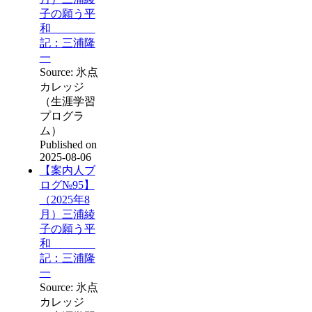
子の願う平
和
記：三浦隆
一
Source: 氷点
カレッジ
（生涯学習
プログラ
ム）
Published on
2025-08-06
【案内人ブ
ログ№95】
（2025年8
月）三浦綾
子の願う平
和
記：三浦隆
一
Source: 氷点
カレッジ