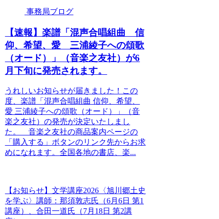
事務局ブログ
【速報】楽譜「混声合唱組曲 信
仰、希望、愛 三浦綾子への頌歌
（オード）」（音楽之友社）が6
月下旬に発売されます。
うれしいお知らせが届きました！この
度、楽譜「混声合唱組曲 信仰、希望、
愛 三浦綾子への頌歌（オード）」（音
楽之友社）の発売が決定いたしまし
た。 音楽之友社の商品案内ページの
「購入する」ボタンのリンク先からお求
めになれます。全国各地の書店、楽...
【お知らせ】文学講座2026〈旭川郷土史
を学ぶ〉講師：那須敦志氏（6月6日 第1
講座）、合田一道氏（7月18日 第2講