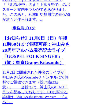
「『泥流地帯』のまち上富良野で」のポ
スターと案内チラシができあがりまし
た。このあと、和寒町や旭川市の宣伝物
が次々と作られます。...
事務局ブログ
【お知らせ】11月8日（日）午後
11時50分まで視聴可能：神山みさ
20周年アルバム発売記念ライブ
「GOSPEL FOLK SINGER」
（於：東京Grapes Kitasando）
11月2日に開催された件名のライブが、
神山みさ氏のYouTubeチャンネルにて無
料でご視聴できます（投げ銭は任
意）。 当館では、神山氏のCDのチ
ラシを配布しております。CDに関する
詳細は「神山みさOfficial Website ゴス
ペル...