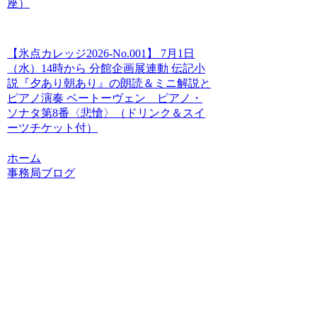
座）
【氷点カレッジ2026-No.001】 7月1日
（水）14時から 分館企画展連動 伝記小
説『夕あり朝あり』の朗読＆ミニ解説と
ピアノ演奏 ベートーヴェン ピアノ・
ソナタ第8番〈悲愴〉（ドリンク＆スイ
ーツチケット付）
ホーム
事務局ブログ