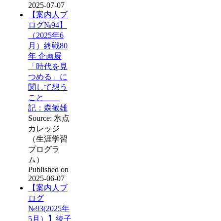
2025-07-07
【案内人ブ
ログ№94】
（2025年6
月）終戦80
年 企画展
「時代を見
つめる」に
関して想う
こと
記：森敏雄
Source: 氷点
カレッジ
（生涯学習
プログラ
ム）
Published on
2025-06-07
【案内人ブ
ログ
№93(2025年
5月）】綾子