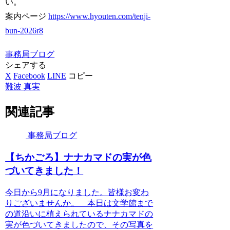
い。
案内ページ
https://www.hyouten.com/tenji-
bun-2026r8
事務局ブログ
シェアする
X
Facebook
LINE
コピー
難波 真実
関連記事
事務局ブログ
【ちかごろ】ナナカマドの実が色
づいてきました！
今日から9月になりました。皆様お変わ
りございませんか。 本日は文学館まで
の道沿いに植えられているナナカマドの
実が色づいてきましたので、その写真を