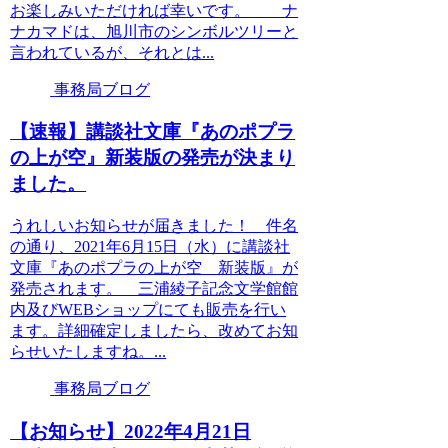
お楽しみいただければ幸いです。 ナ
ナカマドは、旭川市のシンボルツリーと
言われているが、それとは...
事務局ブログ
【速報】講談社文庫『あのポプラ
の上が空』新装版の発売が決まり
ました。
うれしいお知らせが届きました！ 件名
の通り、2021年6月15日（水）に講談社
文庫『あのポプラの上が空 新装版』が
発売されます。 三浦綾子記念文学館館
内及びWEBショップにても販売を行い
ます。詳細確定しましたら、改めてお知
らせいたしますね。...
事務局ブログ
【お知らせ】2022年4月21日