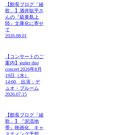
【館長ブログ「綾
歌」】酒井聡平さ
んの『硫黄島上
陸』文庫化に寄せ
て
2026.08.01
【コンサートのご
案内】guiter duo
concert 2026年8月
19日（水）
14:00 出演：デ
ュオ・ブルーム
2026.07.15
【館長ブログ「綾
歌」】『泥流地
帯』映画化 キャ
スティング予想