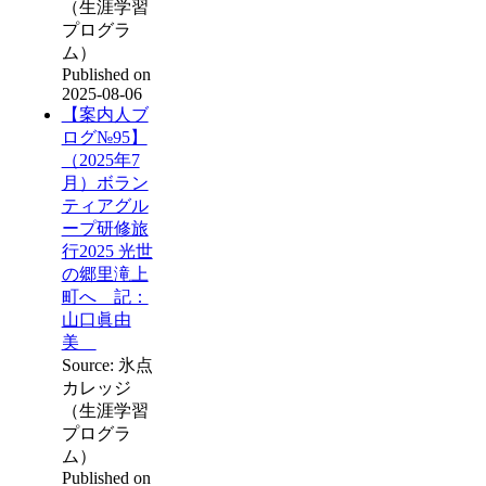
（生涯学習
プログラ
ム）
Published on
2025-08-06
【案内人ブ
ログ№95】
（2025年7
月）ボラン
ティアグル
ープ研修旅
行2025 光世
の郷里滝上
町へ 記：
山口眞由
美
Source: 氷点
カレッジ
（生涯学習
プログラ
ム）
Published on