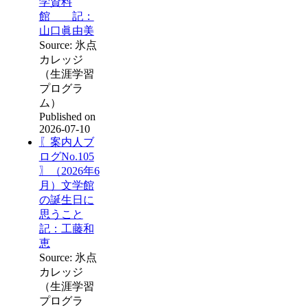
学資料
館 記：
山口眞由美
Source: 氷点
カレッジ
（生涯学習
プログラ
ム）
Published on
2026-07-10
〖案内人ブ
ログNo.105
〗（2026年6
月）文学館
の誕生日に
思うこと
記：工藤和
恵
Source: 氷点
カレッジ
（生涯学習
プログラ