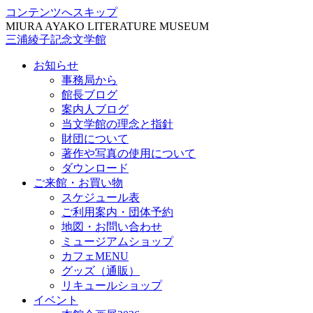
コンテンツへスキップ
MIURA AYAKO LITERATURE MUSEUM
三浦綾子記念文学館
お知らせ
事務局から
館長ブログ
案内人ブログ
当文学館の理念と指針
財団について
著作や写真の使用について
ダウンロード
ご来館・お買い物
スケジュール表
ご利用案内・団体予約
地図・お問い合わせ
ミュージアムショップ
カフェMENU
グッズ（通販）
リキュールショップ
イベント