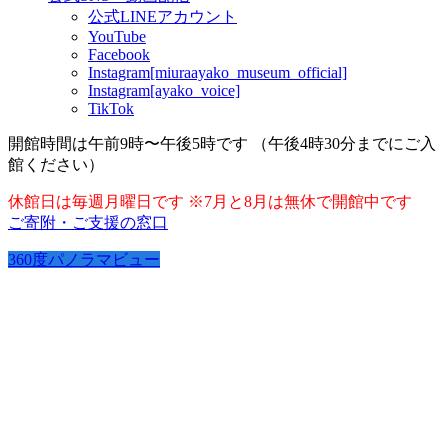
公式LINEアカウント
YouTube
Facebook
Instagram[miuraayako_museum_official]
Instagram[ayako_voice]
TikTok
開館時間は午前9時〜午後5時です （午後4時30分までにご入
館ください）
休館日は毎週月曜日です ※7月と8月は無休で開館中です
ご寄附・ご支援の窓口
360度パノラマビュー