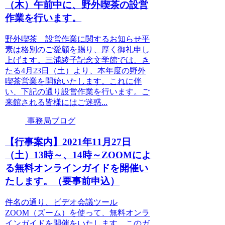
（木）午前中に、野外喫茶の設営
作業を行います。
野外喫茶 設営作業に関するお知らせ平
素は格別のご愛顧を賜り、厚く御礼申し
上げます。三浦綾子記念文学館では、き
たる4月23日（土）より、本年度の野外
喫茶営業を開始いたします。これに伴
い、下記の通り設営作業を行います。ご
来館される皆様にはご迷惑...
事務局ブログ
【行事案内】2021年11月27日
（土）13時～、14時～ZOOMによ
る無料オンラインガイドを開催い
たします。（要事前申込）
件名の通り、ビデオ会議ツール
ZOOM（ズーム）を使って、無料オンラ
インガイドを開催をいたします。このガ