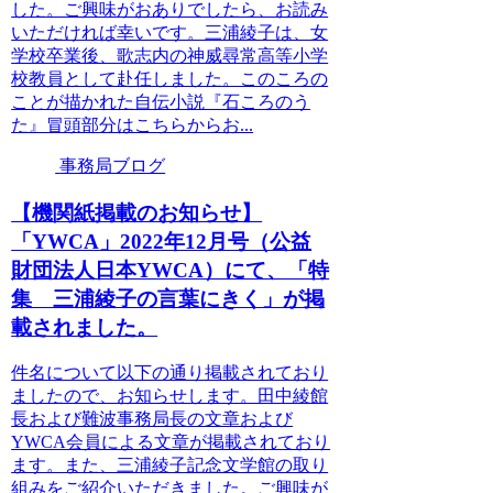
した。ご興味がおありでしたら、お読み
いただければ幸いです。三浦綾子は、女
学校卒業後、歌志内の神威尋常高等小学
校教員として赴任しました。このころの
ことが描かれた自伝小説『石ころのう
た』冒頭部分はこちらからお...
事務局ブログ
【機関紙掲載のお知らせ】
「YWCA」2022年12月号（公益
財団法人日本YWCA）にて、「特
集 三浦綾子の言葉にきく」が掲
載されました。
件名について以下の通り掲載されており
ましたので、お知らせします。田中綾館
長および難波事務局長の文章および
YWCA会員による文章が掲載されており
ます。また、三浦綾子記念文学館の取り
組みをご紹介いただきました。ご興味が