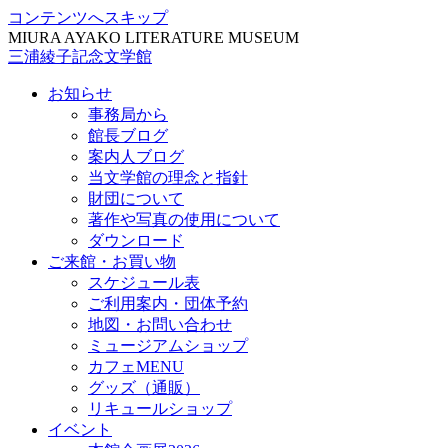
コンテンツへスキップ
MIURA AYAKO LITERATURE MUSEUM
三浦綾子記念文学館
お知らせ
事務局から
館長ブログ
案内人ブログ
当文学館の理念と指針
財団について
著作や写真の使用について
ダウンロード
ご来館・お買い物
スケジュール表
ご利用案内・団体予約
地図・お問い合わせ
ミュージアムショップ
カフェMENU
グッズ（通販）
リキュールショップ
イベント