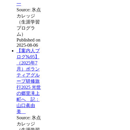
一
Source: 氷点
カレッジ
（生涯学習
プログラ
ム）
Published on
2025-08-06
【案内人ブ
ログ№95】
（2025年7
月）ボラン
ティアグル
ープ研修旅
行2025 光世
の郷里滝上
町へ 記：
山口眞由
美
Source: 氷点
カレッジ
（生涯学習