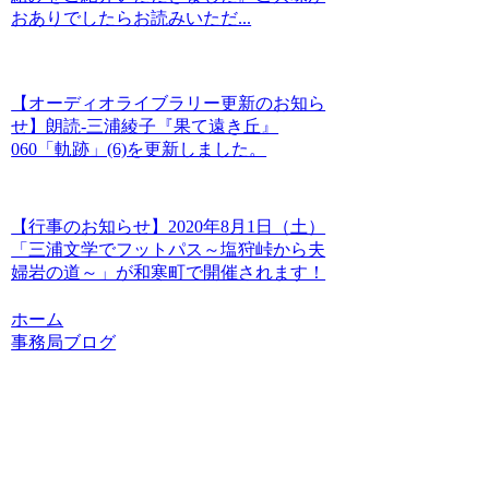
おありでしたらお読みいただ...
【オーディオライブラリー更新のお知ら
せ】朗読-三浦綾子『果て遠き丘』
060「軌跡」(6)を更新しました。
【行事のお知らせ】2020年8月1日（土）
「三浦文学でフットパス～塩狩峠から夫
婦岩の道～」が和寒町で開催されます！
ホーム
事務局ブログ