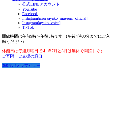
公式LINEアカウント
YouTube
Facebook
Instagram[miuraayako_museum_official]
Instagram[ayako_voice]
TikTok
開館時間は午前9時〜午後5時です （午後4時30分までにご入
館ください）
休館日は毎週月曜日です ※7月と8月は無休で開館中です
ご寄附・ご支援の窓口
360度パノラマビュー