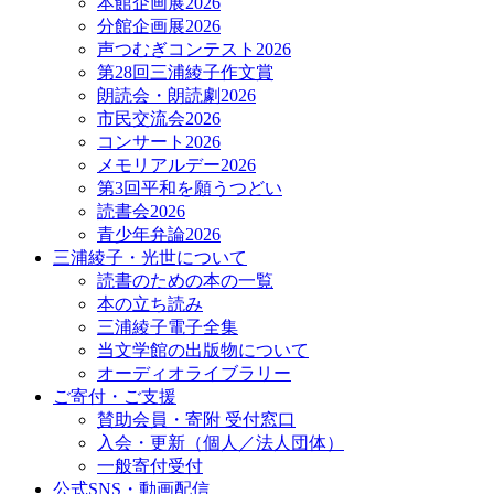
本館企画展2026
分館企画展2026
声つむぎコンテスト2026
第28回三浦綾子作文賞
朗読会・朗読劇2026
市民交流会2026
コンサート2026
メモリアルデー2026
第3回平和を願うつどい
読書会2026
青少年弁論2026
三浦綾子・光世について
読書のための本の一覧
本の立ち読み
三浦綾子電子全集
当文学館の出版物について
オーディオライブラリー
ご寄付・ご支援
賛助会員・寄附 受付窓口
入会・更新（個人／法人団体）
一般寄付受付
公式SNS・動画配信