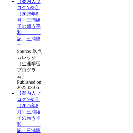
【案内人ブ
ログ№96】
（2025年8
月）三浦綾
子の願う平
和
記：三浦隆
一
Source: 氷点
カレッジ
（生涯学習
プログラ
ム）
Published on
2025-08-06
【案内人ブ
ログ№95】
（2025年8
月）三浦綾
子の願う平
和
記：三浦隆