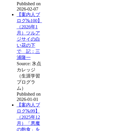
Published on
2026-02-07
【案内人ブ
ログ№100】
（2026年1
月）ツルア
ジサイの白
い花の下
で 記：三
浦隆一
Source: 氷点
カレッジ
（生涯学習
プログラ
ム）
Published on
2026-01-01
【案内人ブ
ログ№99】
（2025年12
月）「悪魔
の飽食」を