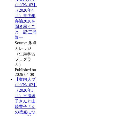
ログ№103】
（2026年4
月）青少年
弁論2026を
聞き思うこ
と 記:三浦
隆一
Source: 氷点
カレッジ
（生涯学習
プログラ
ム）
Published on
2026-04-08
【案内人ブ
ログ№102】
（2026年3
月）三浦綾
子さんと山
崎豊子さん
の接点につ