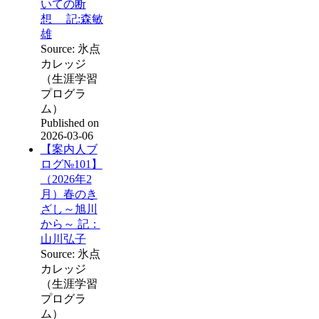
いての断
想 記:森敏
雄
Source: 氷点
カレッジ
（生涯学習
プログラ
ム）
Published on
2026-03-06
【案内人ブ
ログ№101】
（2026年2
月）春のき
ざし～旭川
から～ 記：
山川弘子
Source: 氷点
カレッジ
（生涯学習
プログラ
ム）