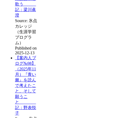
歌う
記：梁川眞
澄
Source: 氷点
カレッジ
（生涯学習
プログラ
ム）
Published on
2025-12-13
【案内人ブ
ログ№98】
（2025年11
月）『青い
棘』を読ん
で考えたこ
と、そして
願うこ
と
記：野表悦
子