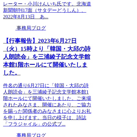
レーター・小川けんいち氏です。北海道
新聞朝刊17面（サタデーどうしん）、
2022年8月13日 あ...
事務局ブログ
【行事報告】2023年6月27日
（火）15時より「韓国・大邱の詩
人朗読会」を三浦綾子記念文学館
本館1階ホールにて開催いたしま
した。
件名の通り6月27日に「韓国・大邱の詩
人朗読会」を三浦綾子記念文学館本館1
階ホールにて開催いたしました。ご来場
されたみなさま、開催にあたり、ご協力
を賜った関係者のみなさまに心よりお礼
を申し上げます。当日の様子は、詩誌
「フラジャイル」の公式ブ...
事務局ブログ