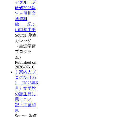
アグループ
研修2026報
告～旭川文
学資料
館 記：
山口眞由美
Source: 氷点
カレッジ
（生涯学習
プログラ
ム）
Published on
2026-07-10
〖案内人ブ
ログNo.105
〗（2026年6
月）文学館
の誕生日に
思うこと
記：工藤和
恵
Source: 氷点