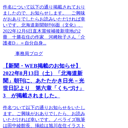
件名について以下の通り掲載されており
ましたので、お知らせします。 ご興味
がおありでしたらお読みいただければ幸
いです。北海道新聞朝刊6面（文化）、
2022年12月6日直木賞候補後新境地の2
冊 十勝在住の作家 河﨑秋子さん「介
護者D」＝自分自身...
事務局ブログ
【新聞・WEB掲載のお知らせ】
2022年8月13日（土）「北海道新
聞」朝刊に、あたたかき日光－光
世日記より 第六章「くちづけ」
3 が掲載されました。
件名ついて以下の通りお知らせをいたし
ます。ご興味がおありでしたら、お読み
いただければ幸いです。ノベライズ執筆
は田中綾館長、挿絵は旭川在住イラスト