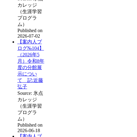
カレッジ
（生涯学習
プログラ
ム）
Published on
2026-07-02
【案内人ブ
ログ№104】
（2026年5
月）令和8年
度の分館展
示につい
て 記:近藤
弘子
Source: 氷点
カレッジ
（生涯学習
プログラ
ム）
Published on
2026-06-18
【案内人ブ