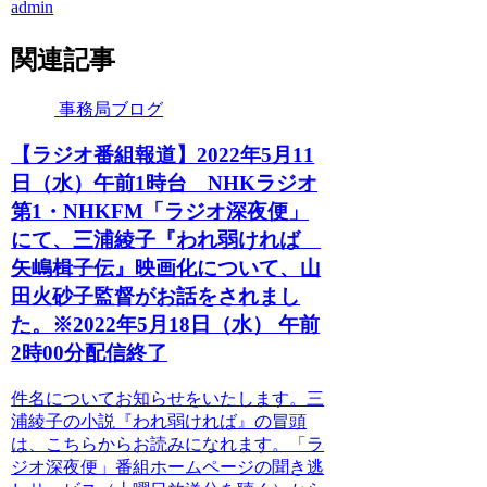
admin
関連記事
事務局ブログ
【ラジオ番組報道】2022年5月11
日（水）午前1時台 NHKラジオ
第1・NHKFM「ラジオ深夜便」
にて、三浦綾子『われ弱ければ
矢嶋楫子伝』映画化について、山
田火砂子監督がお話をされまし
た。※2022年5月18日（水） 午前
2時00分配信終了
件名についてお知らせをいたします。三
浦綾子の小説『われ弱ければ』の冒頭
は、こちらからお読みになれます。「ラ
ジオ深夜便」番組ホームページの聞き逃