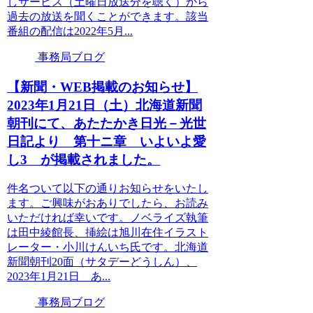
しサービス（土曜日放送分を聴く）から
過去の放送を聞くことができます。該当
番組の配信は2022年5月...
事務局ブログ
【新聞・WEB掲載のお知らせ】
2023年1月21日（土）北海道新聞
朝刊にて、あたたかき日光－光世
日記より 第十ニ章 いよいよ愛
し3 が掲載されました。
件名ついて以下の通りお知らせをいたし
ます。ご興味がおありでしたら、お読み
いただければ幸いです。ノベライズ執筆
は田中綾館長、挿絵は旭川在住イラスト
レーター・小川けんいち氏です。北海道
新聞朝刊20面（サタデーどうしん）、
2023年1月21日 あ...
事務局ブログ