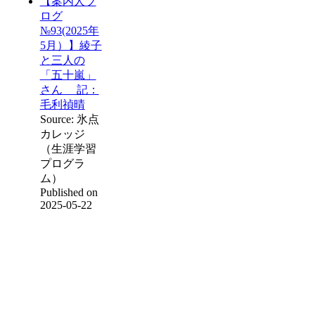
【案内人ブ
ログ
№93(2025年
5月）】綾子
と三人の
「五十嵐」
さん 記：
毛利禎晴
Source: 氷点
カレッジ
（生涯学習
プログラ
ム）
Published on
2025-05-22