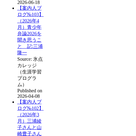
2026-06-18
【案内人ブ
ログ№103】
（2026年4
月）青少年
弁論2026を
聞き思うこ
と 記:三浦
隆一
Source: 氷点
カレッジ
（生涯学習
プログラ
ム）
Published on
2026-04-08
【案内人ブ
ログ№102】
（2026年3
月）三浦綾
子さんと山
崎豊子さん