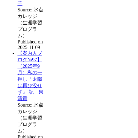
子
Source: 氷点
カレッジ
（生涯学習
プログラ
ム）
Published on
2025-11-09
【案内人ブ
ログ№97】
（2025年9
月）私の一
押し『太陽
は再び没せ
ず』 記：泉
清貴
Source: 氷点
カレッジ
（生涯学習
プログラ
ム）
Published on