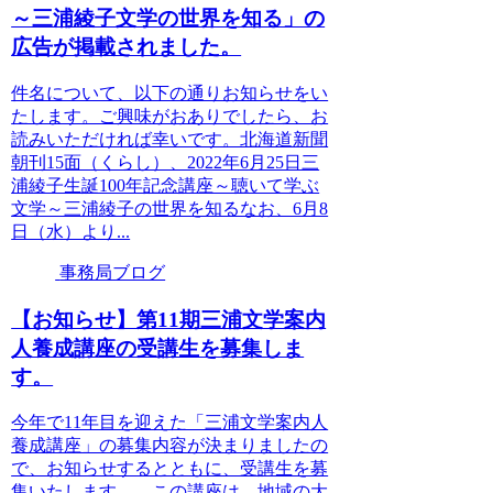
～三浦綾子文学の世界を知る」の
広告が掲載されました。
件名について、以下の通りお知らせをい
たします。ご興味がおありでしたら、お
読みいただければ幸いです。北海道新聞
朝刊15面（くらし）、2022年6月25日三
浦綾子生誕100年記念講座～聴いて学ぶ
文学～三浦綾子の世界を知るなお、6月8
日（水）より...
事務局ブログ
【お知らせ】第11期三浦文学案内
人養成講座の受講生を募集しま
す。
今年で11年目を迎えた「三浦文学案内人
養成講座」の募集内容が決まりましたの
で、お知らせするとともに、受講生を募
集いたします。 この講座は、地域の大