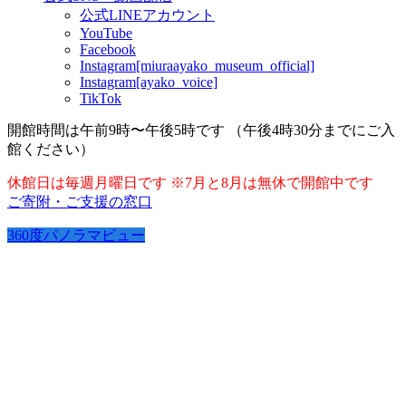
公式LINEアカウント
YouTube
Facebook
Instagram[miuraayako_museum_official]
Instagram[ayako_voice]
TikTok
開館時間は午前9時〜午後5時です （午後4時30分までにご入
館ください）
休館日は毎週月曜日です ※7月と8月は無休で開館中です
ご寄附・ご支援の窓口
360度パノラマビュー