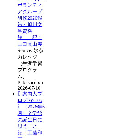
ボランティ
アグループ
研修2026報
告～旭川文
学資料
館 記：
山口眞由美
Source: 氷点
カレッジ
（生涯学習
プログラ
ム）
Published on
2026-07-10
〖案内人ブ
ログNo.105
〗（2026年6
月）文学館
の誕生日に
思うこと
記：工藤和