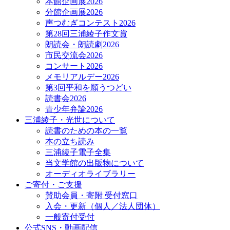
本館企画展2026
分館企画展2026
声つむぎコンテスト2026
第28回三浦綾子作文賞
朗読会・朗読劇2026
市民交流会2026
コンサート2026
メモリアルデー2026
第3回平和を願うつどい
読書会2026
青少年弁論2026
三浦綾子・光世について
読書のための本の一覧
本の立ち読み
三浦綾子電子全集
当文学館の出版物について
オーディオライブラリー
ご寄付・ご支援
賛助会員・寄附 受付窓口
入会・更新（個人／法人団体）
一般寄付受付
公式SNS・動画配信