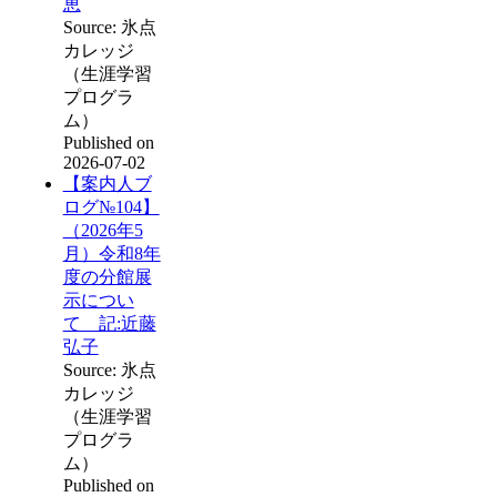
恵
Source: 氷点
カレッジ
（生涯学習
プログラ
ム）
Published on
2026-07-02
【案内人ブ
ログ№104】
（2026年5
月）令和8年
度の分館展
示につい
て 記:近藤
弘子
Source: 氷点
カレッジ
（生涯学習
プログラ
ム）
Published on