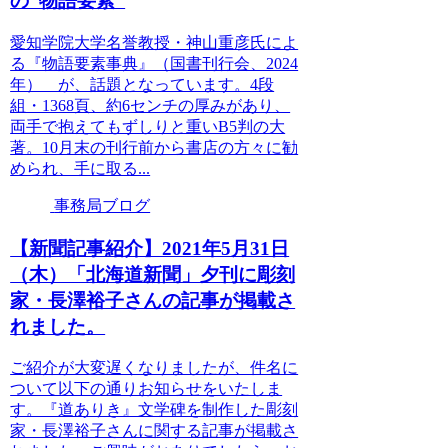
の“物語要素”
愛知学院大学名誉教授・神山重彦氏によ
る『物語要素事典』（国書刊行会、2024
年） が、話題となっています。4段
組・1368頁、約6センチの厚みがあり、
両手で抱えてもずしりと重いB5判の大
著。10月末の刊行前から書店の方々に勧
められ、手に取る...
事務局ブログ
【新聞記事紹介】2021年5月31日
（木）「北海道新聞」夕刊に彫刻
家・長澤裕子さんの記事が掲載さ
れました。
ご紹介が大変遅くなりましたが、件名に
ついて以下の通りお知らせをいたしま
す。『道ありき』文学碑を制作した彫刻
家・長澤裕子さんに関する記事が掲載さ