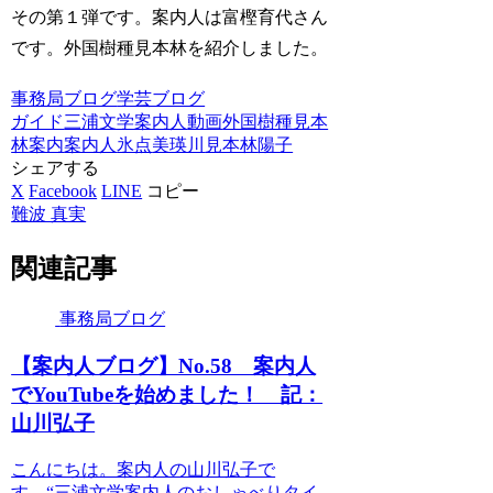
その第１弾です。案内人は富樫育代さん
です。外国樹種見本林を紹介しました。
事務局ブログ
学芸ブログ
ガイド
三浦文学案内人
動画
外国樹種見本
林
案内
案内人
氷点
美瑛川
見本林
陽子
シェアする
X
Facebook
LINE
コピー
難波 真実
関連記事
事務局ブログ
【案内人ブログ】No.58 案内人
でYouTubeを始めました！ 記：
山川弘子
こんにちは。案内人の山川弘子で
す。“三浦文学案内人のおしゃべりタイ