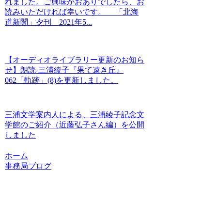
れました。ご興味がおありでしたら、お
読みいただければ幸いです。 「北海
道新聞」夕刊 2021年5...
【オーディオライブラリー更新のお知ら
せ】朗読-三浦綾子『果て遠き丘』
062「軌跡」(8)を更新しました。
三浦文学案内人による、三浦綾子記念文
学館のご紹介（近藤弘子さん編）を公開
しました
ホーム
事務局ブログ