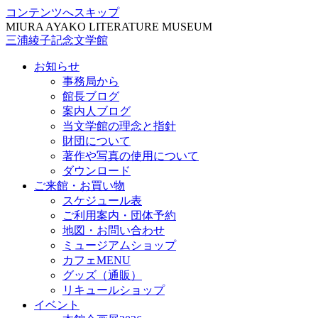
コンテンツへスキップ
MIURA AYAKO LITERATURE MUSEUM
三浦綾子記念文学館
お知らせ
事務局から
館長ブログ
案内人ブログ
当文学館の理念と指針
財団について
著作や写真の使用について
ダウンロード
ご来館・お買い物
スケジュール表
ご利用案内・団体予約
地図・お問い合わせ
ミュージアムショップ
カフェMENU
グッズ（通販）
リキュールショップ
イベント