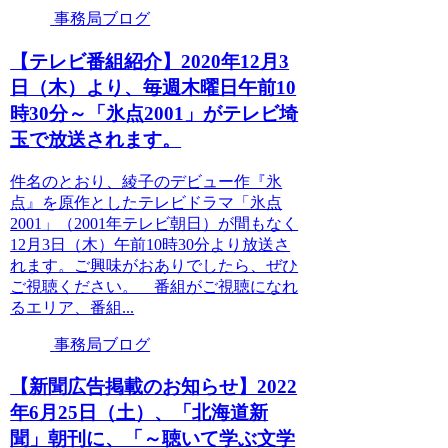
事務局ブログ
【テレビ番組紹介】2020年12月3
日（木）より、毎週木曜日午前10
時30分～「氷点2001」がテレビ埼
玉で放送されます。
件名のとおり、綾子のデビュー作『氷
点』を原作としたテレビドラマ「氷点
2001」（2001年テレビ朝日）が間もなく
12月3日（木）午前10時30分より放送さ
れます。ご興味がおありでしたら、ぜひ
ご視聴ください。 番組がご視聴になれ
るエリア、番組...
事務局ブログ
【新聞広告掲載のお知らせ】2022
年6月25日（土）、「北海道新
聞」朝刊に、「～聴いて学ぶ文学