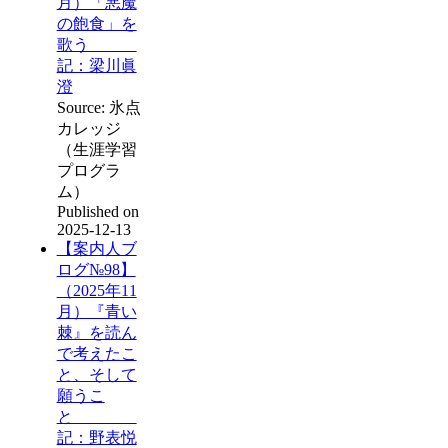
月）「悪魔
の飽食」を
歌う
記：梁川眞
澄
Source: 氷点
カレッジ
（生涯学習
プログラ
ム）
Published on
2025-12-13
【案内人ブ
ログ№98】
（2025年11
月）『青い
棘』を読ん
で考えたこ
と、そして
願うこ
と
記：野表悦