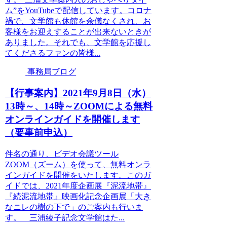
ム”をYouTubeで配信しています。コロナ
禍で、文学館も休館を余儀なくされ、お
客様をお迎えすることが出来ないときが
ありました。それでも、文学館を応援し
てくださるファンの皆様...
事務局ブログ
【行事案内】2021年9月8日（水）
13時～、14時～ZOOMによる無料
オンラインガイドを開催します
（要事前申込）
件名の通り、ビデオ会議ツール
ZOOM（ズーム）を使って、無料オンラ
インガイドを開催をいたします。このガ
イドでは、2021年度企画展『泥流地帯』
『続泥流地帯』映画化記念企画展「大き
なニレの樹の下で」のご案内も行いま
す。 三浦綾子記念文学館はた...