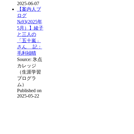
2025-06-07
【案内人ブ
ログ
№93(2025年
5月）】綾子
と三人の
「五十嵐」
さん 記：
毛利禎晴
Source: 氷点
カレッジ
（生涯学習
プログラ
ム）
Published on
2025-05-22