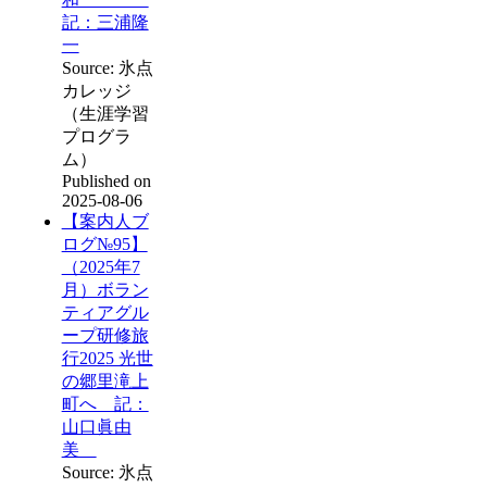
記：三浦隆
一
Source: 氷点
カレッジ
（生涯学習
プログラ
ム）
Published on
2025-08-06
【案内人ブ
ログ№95】
（2025年7
月）ボラン
ティアグル
ープ研修旅
行2025 光世
の郷里滝上
町へ 記：
山口眞由
美
Source: 氷点