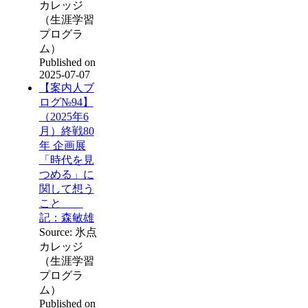
カレッジ
（生涯学習
プログラ
ム）
Published on
2025-07-07
【案内人ブ
ログ№94】
（2025年6
月）終戦80
年 企画展
「時代を見
つめる」に
関して想う
こと
記：森敏雄
Source: 氷点
カレッジ
（生涯学習
プログラ
ム）
Published on