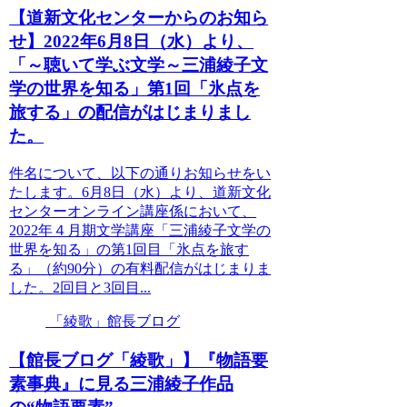
【道新文化センターからのお知ら
せ】2022年6月8日（水）より、
「～聴いて学ぶ文学～三浦綾子文
学の世界を知る」第1回「氷点を
旅する」の配信がはじまりまし
た。
件名について、以下の通りお知らせをい
たします。6月8日（水）より、道新文化
センターオンライン講座係において、
2022年４月期文学講座「三浦綾子文学の
世界を知る」の第1回目「氷点を旅す
る」（約90分）の有料配信がはじまりま
した。2回目と3回目...
「綾歌」館長ブログ
【館長ブログ「綾歌」】『物語要
素事典』に見る三浦綾子作品