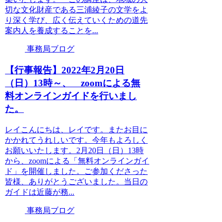
切な文化財産である三浦綾子の文学をよ
り深く学び、広く伝えていくための道先
案内人を養成することを...
事務局ブログ
【行事報告】2022年2月20日
（日）13時～、 zoomによる無
料オンラインガイドを行いまし
た。
レイこんにちは、レイです。またお目に
かかれてうれしいです。今年もよろしく
お願いいたします。2月20日（日）13時
から、zoomによる「無料オンラインガイ
ド」を開催しました。ご参加くださった
皆様、ありがとうございました。当日の
ガイドは近藤が務...
事務局ブログ