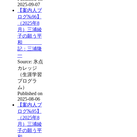
2025-09-07
【案内人ブ
ログ№96】
（2025年8
月）三浦綾
子の願う平
和
記：三浦隆
一
Source: 氷点
カレッジ
（生涯学習
プログラ
ム）
Published on
2025-08-06
【案内人ブ
ログ№95】
（2025年8
月）三浦綾
子の願う平
和