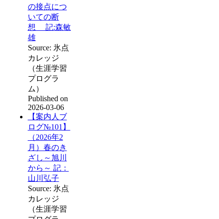
の接点につ
いての断
想 記:森敏
雄
Source: 氷点
カレッジ
（生涯学習
プログラ
ム）
Published on
2026-03-06
【案内人ブ
ログ№101】
（2026年2
月）春のき
ざし～旭川
から～ 記：
山川弘子
Source: 氷点
カレッジ
（生涯学習