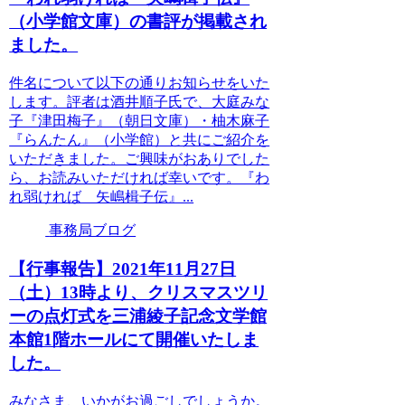
（小学館文庫）の書評が掲載され
ました。
件名について以下の通りお知らせをいた
します。評者は酒井順子氏で、大庭みな
子『津田梅子』（朝日文庫）・柚木麻子
『らんたん』（小学館）と共にご紹介を
いただきました。ご興味がおありでした
ら、お読みいただければ幸いです。『わ
れ弱ければ 矢嶋楫子伝』...
事務局ブログ
【行事報告】2021年11月27日
（土）13時より、クリスマスツリ
ーの点灯式を三浦綾子記念文学館
本館1階ホールにて開催いたしま
した。
みなさま、いかがお過ごしでしょうか。