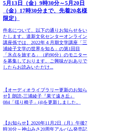
5月13日（金）9時30分～5月20日
（金）17時30分まで、先着20名様
限定）
件名について、以下の通りお知らせをい
たします。道新文化センターオンライン
講座係では、2022年４月期文学講座「三
浦綾子文学の世界を知る」の第1回目
「氷点を旅する」（約90分）のモニター
を募集しております。ご興味がおありで
したらお読みいただけ...
【オーディオライブラリー更新のお知ら
せ】朗読-三浦綾子『果て遠き丘』
084「揺り椅子」(4)を更新しました。
【お知らせ】2020年11月2日（月）午後7
時30分～神山みさ20周年アルバム発売記