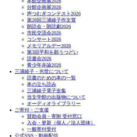
本館企画展2026
分館企画展2026
声つむぎコンテスト2026
第28回三浦綾子作文賞
朗読会・朗読劇2026
市民交流会2026
コンサート2026
メモリアルデー2026
第3回平和を願うつどい
読書会2026
青少年弁論2026
三浦綾子・光世について
読書のための本の一覧
本の立ち読み
三浦綾子電子全集
当文学館の出版物について
オーディオライブラリー
ご寄付・ご支援
賛助会員・寄附 受付窓口
入会・更新（個人／法人団体）
一般寄付受付
公式SNS・動画配信