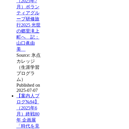
（2025年7
月）ボラン
ティアグル
ープ研修旅
行2025 光世
の郷里滝上
町へ 記：
山口眞由
美
Source: 氷点
カレッジ
（生涯学習
プログラ
ム）
Published on
2025-07-07
【案内人ブ
ログ№94】
（2025年6
月）終戦80
年 企画展
「時代を見