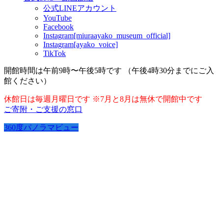
公式LINEアカウント
YouTube
Facebook
Instagram[miuraayako_museum_official]
Instagram[ayako_voice]
TikTok
開館時間は午前9時〜午後5時です （午後4時30分までにご入
館ください）
休館日は毎週月曜日です ※7月と8月は無休で開館中です
ご寄附・ご支援の窓口
360度パノラマビュー