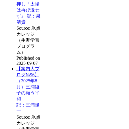
押し『太陽
は再び没せ
ず』 記：泉
清貴
Source: 氷点
カレッジ
（生涯学習
プログラ
ム）
Published on
2025-09-07
【案内人ブ
ログ№96】
（2025年8
月）三浦綾
子の願う平
和
記：三浦隆
一
Source: 氷点
カレッジ