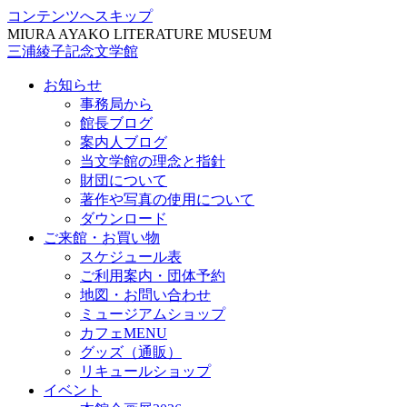
コンテンツへスキップ
MIURA AYAKO LITERATURE MUSEUM
三浦綾子記念文学館
お知らせ
事務局から
館長ブログ
案内人ブログ
当文学館の理念と指針
財団について
著作や写真の使用について
ダウンロード
ご来館・お買い物
スケジュール表
ご利用案内・団体予約
地図・お問い合わせ
ミュージアムショップ
カフェMENU
グッズ（通販）
リキュールショップ
イベント