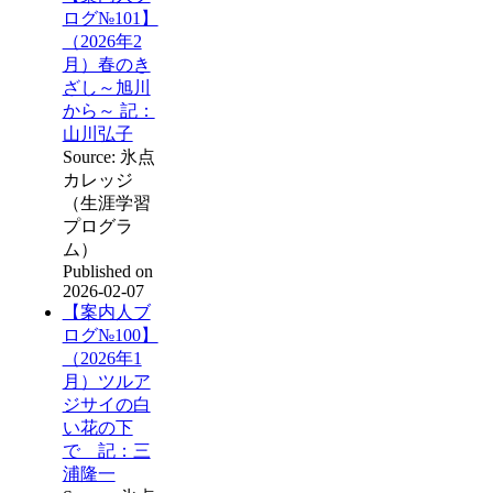
ログ№101】
（2026年2
月）春のき
ざし～旭川
から～ 記：
山川弘子
Source: 氷点
カレッジ
（生涯学習
プログラ
ム）
Published on
2026-02-07
【案内人ブ
ログ№100】
（2026年1
月）ツルア
ジサイの白
い花の下
で 記：三
浦隆一