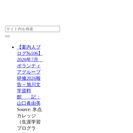
【案内人ブ
ログ№106】
2026年7月
ボランティ
アグループ
研修2026報
告～旭川文
学資料
館 記：
山口眞由美
Source: 氷点
カレッジ
（生涯学習
プログラ