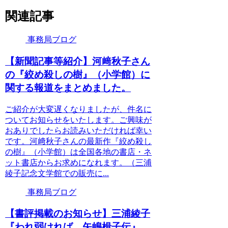
関連記事
事務局ブログ
【新聞記事等紹介】河﨑秋子さん
の『絞め殺しの樹』（小学館）に
関する報道をまとめました。
ご紹介が大変遅くなりましたが、件名に
ついてお知らせをいたします。ご興味が
おありでしたらお読みいただければ幸い
です。河﨑秋子さんの最新作『絞め殺し
の樹』（小学館）は全国各地の書店・ネ
ット書店からお求めになれます。（三浦
綾子記念文学館での販売に...
事務局ブログ
【書評掲載のお知らせ】三浦綾子
『われ弱ければ 矢嶋楫子伝』