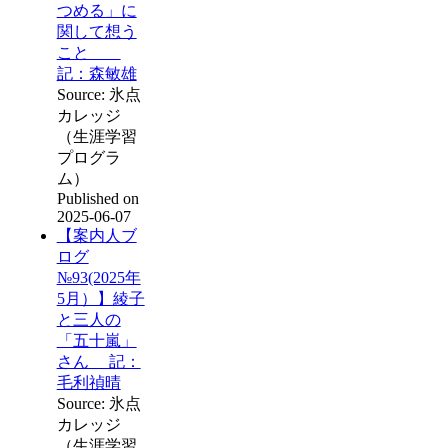
つめる」に
関して想う
こと
記：森敏雄
Source: 氷点
カレッジ
（生涯学習
プログラ
ム）
Published on
2025-06-07
【案内人ブ
ログ
№93(2025年
5月）】綾子
と三人の
「五十嵐」
さん 記：
毛利禎晴
Source: 氷点
カレッジ
（生涯学習