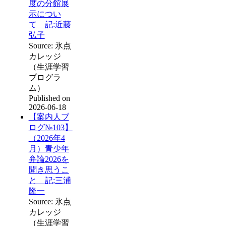
度の分館展
示につい
て 記:近藤
弘子
Source: 氷点
カレッジ
（生涯学習
プログラ
ム）
Published on
2026-06-18
【案内人ブ
ログ№103】
（2026年4
月）青少年
弁論2026を
聞き思うこ
と 記:三浦
隆一
Source: 氷点
カレッジ
（生涯学習