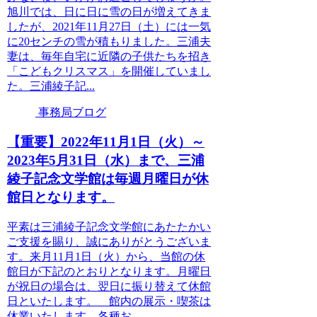
旭川では、日に日に雪の日が増えてきま
したが、2021年11月27日（土）には一気
に20センチの雪が積もりました。三浦夫
妻は、毎年自宅に近隣の子供たちを招き
「こどもクリスマス」を開催していまし
た。三浦綾子記...
事務局ブログ
【重要】2022年11月1日（火）～
2023年5月31日（水）まで、三浦
綾子記念文学館は毎週月曜日が休
館日となります。
平素は三浦綾子記念文学館にあたたかい
ご支援を賜り、誠にありがとうございま
す。来月11月1日（火）から、当館の休
館日が下記のとおりとなります。月曜日
が祝日の場合は、翌日に振り替えて休館
日といたします。 館内の展示・喫茶は
休業いたします。各種お...