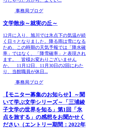
っしゃった方から、よくい...
事務局ブログ
文学散歩～就実の丘～
12月に入り、旭川では氷点下の気温が続
く日々となりました。降る雨は雪になる
ため、この時期の天気予報では「降水確
率」ではなく、「降雪確率」と表現され
ます。 皆様お変わりございません
か。 11月12日、11月30日の2回にわた
り、当館職員が休日...
事務局ブログ
【モニター募集のお知らせ】～聞
いて学ぶ文学シリーズ～「三浦綾
子文学の世界を知る」第1回「氷
点を旅する」の感想をお聞かせく
ださい（エントリー期間：2022年