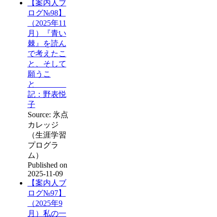
【案内人ブ
ログ№98】
（2025年11
月）『青い
棘』を読ん
で考えたこ
と、そして
願うこ
と
記：野表悦
子
Source: 氷点
カレッジ
（生涯学習
プログラ
ム）
Published on
2025-11-09
【案内人ブ
ログ№97】
（2025年9
月）私の一