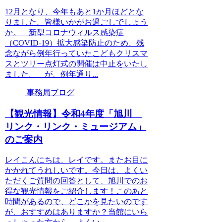
12月となり、今年もあと1か月ほどとな
りました。皆様いかがお過ごしでしょう
か。 新型コロナウィルス感染症
（COVID-19）拡大感染防止のため、残
念ながら例年行っていたこどもクリスマ
スとツリー点灯式の開催は中止をいたし
ました。 が、例年通り...
事務局ブログ
【観光情報】令和4年度「旭川
リンク・リンク・ミュージアム」
のご案内
レイこんにちは、レイです。またお目に
かかれてうれしいです。今日は、よくい
ただくご質問の回答として、旭川でのお
得な観光情報をご紹介します！このあと
時間があるので、どこかを見たいのです
が、おすすめはありますか？当館にいら