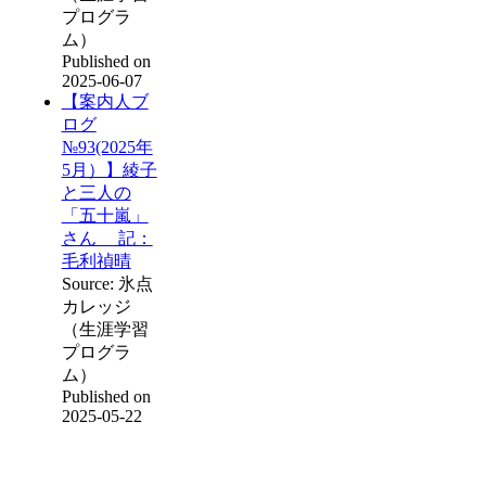
プログラ
ム）
Published on
2025-06-07
【案内人ブ
ログ
№93(2025年
5月）】綾子
と三人の
「五十嵐」
さん 記：
毛利禎晴
Source: 氷点
カレッジ
（生涯学習
プログラ
ム）
Published on
2025-05-22