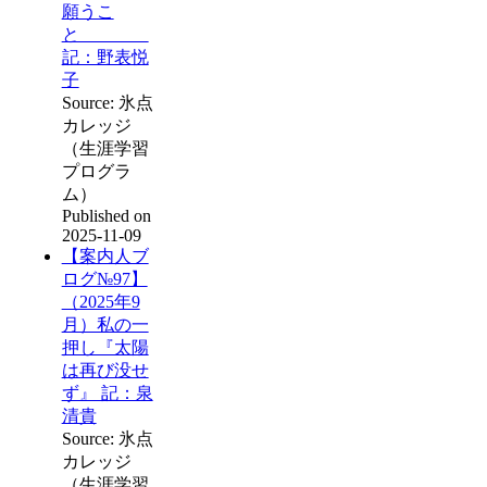
願うこ
と
記：野表悦
子
Source: 氷点
カレッジ
（生涯学習
プログラ
ム）
Published on
2025-11-09
【案内人ブ
ログ№97】
（2025年9
月）私の一
押し『太陽
は再び没せ
ず』 記：泉
清貴
Source: 氷点
カレッジ
（生涯学習