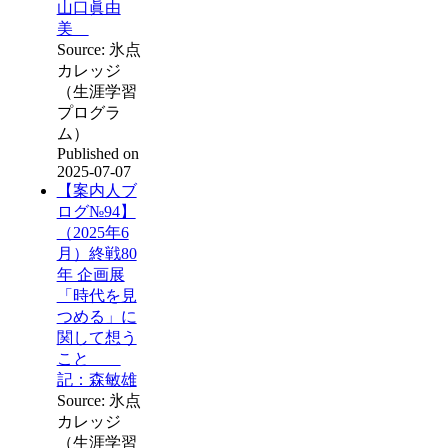
山口眞由
美
Source: 氷点
カレッジ
（生涯学習
プログラ
ム）
Published on
2025-07-07
【案内人ブ
ログ№94】
（2025年6
月）終戦80
年 企画展
「時代を見
つめる」に
関して想う
こと
記：森敏雄
Source: 氷点
カレッジ
（生涯学習