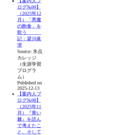
【案内人ブ
ログ№99】
（2025年12
月）「悪魔
の飽食」を
歌う
記：梁川眞
澄
Source: 氷点
カレッジ
（生涯学習
プログラ
ム）
Published on
2025-12-13
【案内人ブ
ログ№98】
（2025年11
月）『青い
棘』を読ん
で考えたこ
と、そして