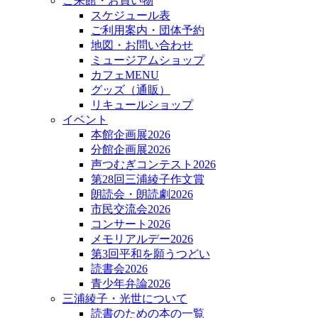
ご来館・お買い物
スケジュール表
ご利用案内・団体予約
地図・お問い合わせ
ミュージアムショップ
カフェMENU
グッズ（通販）
リキュールショップ
イベント
本館企画展2026
分館企画展2026
声つむぎコンテスト2026
第28回三浦綾子作文賞
朗読会・朗読劇2026
市民交流会2026
コンサート2026
メモリアルデー2026
第3回平和を願うつどい
読書会2026
青少年弁論2026
三浦綾子・光世について
読書のための本の一覧