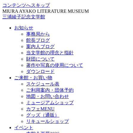
コンテンツへスキップ
MIURA AYAKO LITERATURE MUSEUM
三浦綾子記念文学館
お知らせ
事務局から
館長ブログ
案内人ブログ
当文学館の理念と指針
財団について
著作や写真の使用について
ダウンロード
ご来館・お買い物
スケジュール表
ご利用案内・団体予約
地図・お問い合わせ
ミュージアムショップ
カフェMENU
グッズ（通販）
リキュールショップ
イベント