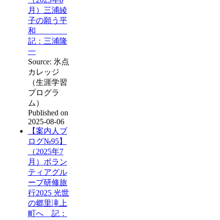
月）三浦綾
子の願う平
和
記：三浦隆
一
Source: 氷点
カレッジ
（生涯学習
プログラ
ム）
Published on
2025-08-06
【案内人ブ
ログ№95】
（2025年7
月）ボラン
ティアグル
ープ研修旅
行2025 光世
の郷里滝上
町へ 記：