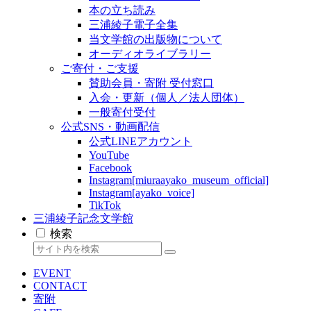
本の立ち読み
三浦綾子電子全集
当文学館の出版物について
オーディオライブラリー
ご寄付・ご支援
賛助会員・寄附 受付窓口
入会・更新（個人／法人団体）
一般寄付受付
公式SNS・動画配信
公式LINEアカウント
YouTube
Facebook
Instagram[miuraayako_museum_official]
Instagram[ayako_voice]
TikTok
三浦綾子記念文学館
検索
EVENT
CONTACT
寄附