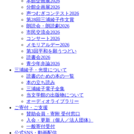
本館企画展2026
分館企画展2026
声つむぎコンテスト2026
第28回三浦綾子作文賞
朗読会・朗読劇2026
市民交流会2026
コンサート2026
メモリアルデー2026
第3回平和を願うつどい
読書会2026
青少年弁論2026
三浦綾子・光世について
読書のための本の一覧
本の立ち読み
三浦綾子電子全集
当文学館の出版物について
オーディオライブラリー
ご寄付・ご支援
賛助会員・寄附 受付窓口
入会・更新（個人／法人団体）
一般寄付受付
公式SNS・動画配信