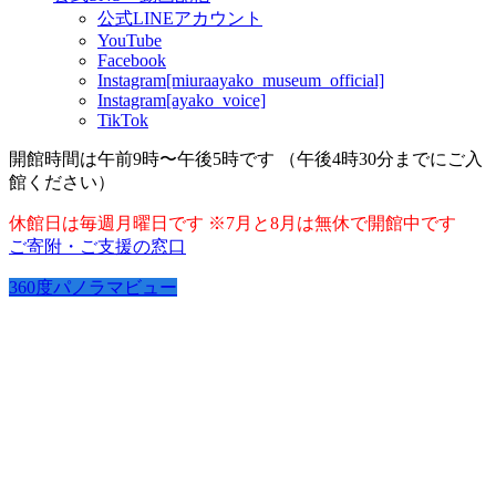
公式LINEアカウント
YouTube
Facebook
Instagram[miuraayako_museum_official]
Instagram[ayako_voice]
TikTok
開館時間は午前9時〜午後5時です （午後4時30分までにご入
館ください）
休館日は毎週月曜日です ※7月と8月は無休で開館中です
ご寄附・ご支援の窓口
360度パノラマビュー