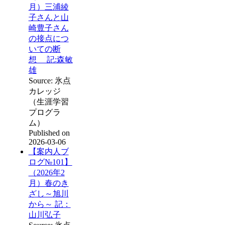
月）三浦綾
子さんと山
崎豊子さん
の接点につ
いての断
想 記:森敏
雄
Source: 氷点
カレッジ
（生涯学習
プログラ
ム）
Published on
2026-03-06
【案内人ブ
ログ№101】
（2026年2
月）春のき
ざし～旭川
から～ 記：
山川弘子