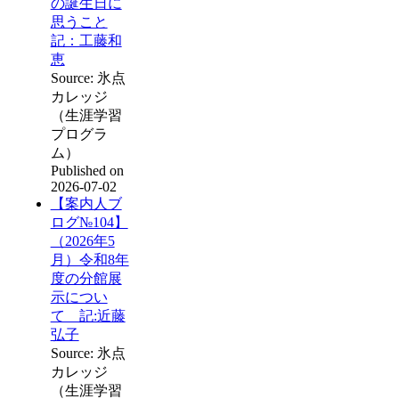
の誕生日に
思うこと
記：工藤和
恵
Source: 氷点
カレッジ
（生涯学習
プログラ
ム）
Published on
2026-07-02
【案内人ブ
ログ№104】
（2026年5
月）令和8年
度の分館展
示につい
て 記:近藤
弘子
Source: 氷点
カレッジ
（生涯学習