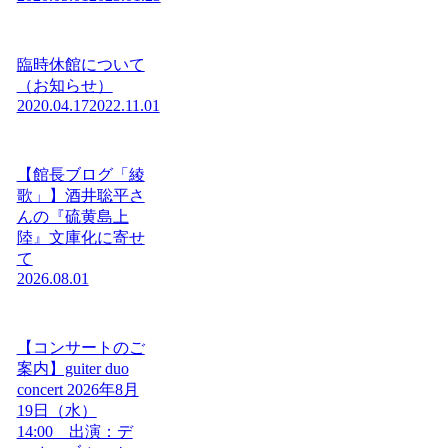
臨時休館について
（お知らせ）
2020.04.17
2022.11.01
【館長ブログ「綾
歌」】酒井聡平さ
んの『硫黄島上
陸』文庫化に寄せ
て
2026.08.01
【コンサートのご
案内】guiter duo
concert 2026年8月
19日（水）
14:00 出演：デ