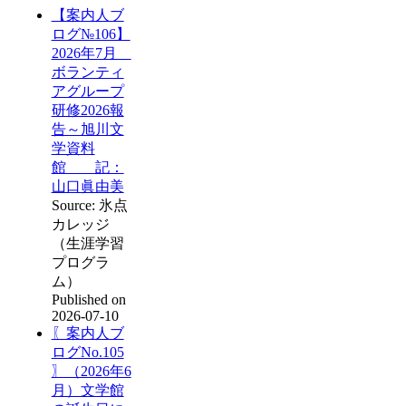
【案内人ブ
ログ№106】
2026年7月
ボランティ
アグループ
研修2026報
告～旭川文
学資料
館 記：
山口眞由美
Source: 氷点
カレッジ
（生涯学習
プログラ
ム）
Published on
2026-07-10
〖案内人ブ
ログNo.105
〗（2026年6
月）文学館