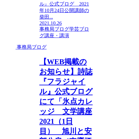
ル』公式ブログ 2021
年10月24日公開講師の
柴田...
2021.10.26
事務局ブログ
学芸ブロ
グ
講座・講演
事務局ブログ
【WEB掲載の
お知らせ】詩誌
『フラジャイ
ル』公式ブログ
にて「氷点カレ
ッジ 文学講座
2021（1日
目） 旭川と安