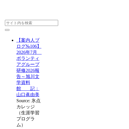
【案内人ブ
ログ№106】
2026年7月
ボランティ
アグループ
研修2026報
告～旭川文
学資料
館 記：
山口眞由美
Source: 氷点
カレッジ
（生涯学習
プログラ
ム）