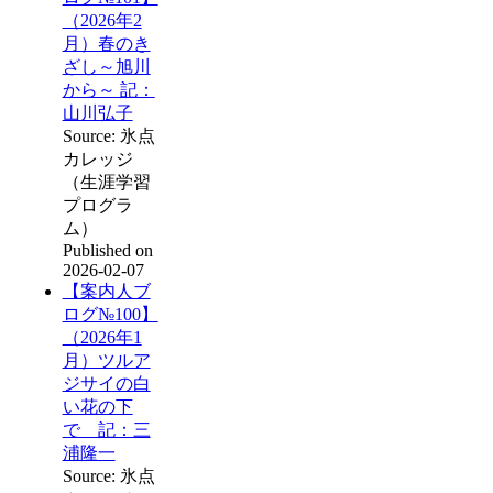
（2026年2
月）春のき
ざし～旭川
から～ 記：
山川弘子
Source: 氷点
カレッジ
（生涯学習
プログラ
ム）
Published on
2026-02-07
【案内人ブ
ログ№100】
（2026年1
月）ツルア
ジサイの白
い花の下
で 記：三
浦隆一
Source: 氷点