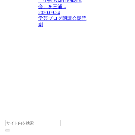
「小熊秀雄作品朗読
会」を三浦...
2020.09.24
学芸ブログ
朗読会
朗読
劇