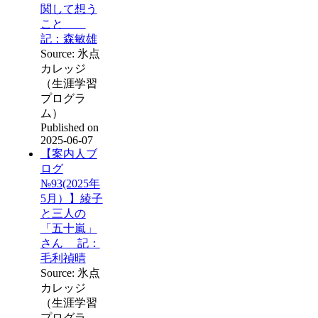
関して想う
こと
記：森敏雄
Source: 氷点
カレッジ
（生涯学習
プログラ
ム）
Published on
2025-06-07
【案内人ブ
ログ
№93(2025年
5月）】綾子
と三人の
「五十嵐」
さん 記：
毛利禎晴
Source: 氷点
カレッジ
（生涯学習
プログラ