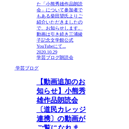
た「小熊秀雄作品朗読
会」について参加者で
もある柴田望氏よりご
紹介いただきましたの
で、お知らせします。
動画は引き続き三浦綾
子記念文学館公式
YouTubeにて...
2020.10.29
学芸ブログ
朗読会
学芸ブログ
【動画追加のお
知らせ】小熊秀
雄作品朗読会
〔道民カレッジ
連携〕の動画が
ご覧になれま