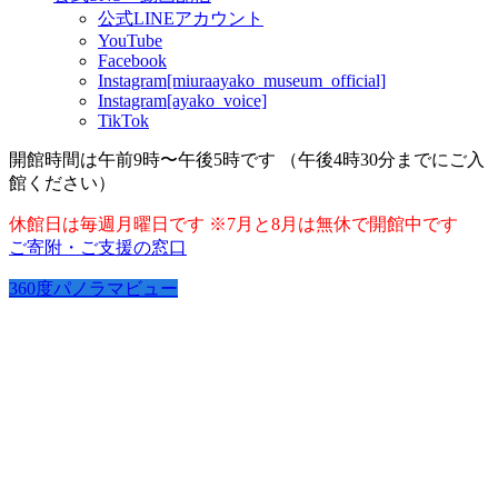
公式LINEアカウント
YouTube
Facebook
Instagram[miuraayako_museum_official]
Instagram[ayako_voice]
TikTok
開館時間は午前9時〜午後5時です （午後4時30分までにご入
館ください）
休館日は毎週月曜日です ※7月と8月は無休で開館中です
ご寄附・ご支援の窓口
360度パノラマビュー