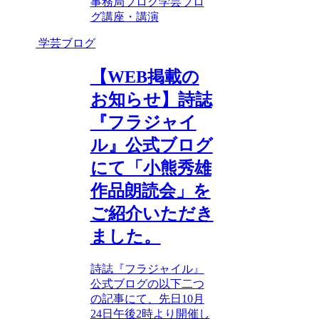
事務局ブログ
学芸ブロ
グ
講座・講演
学芸ブログ
【WEB掲載の
お知らせ】詩誌
『フラジャイ
ル』公式ブログ
にて「小熊秀雄
作品朗読会」を
ご紹介いただき
ました。
詩誌『フラジャイル』
公式ブログの以下二つ
の記事にて、先日10月
24日午後2時より開催し