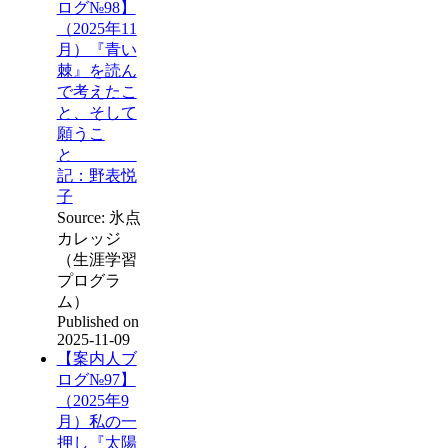
ログ№98】
（2025年11
月）『青い
棘』を読ん
で考えたこ
と、そして
願うこ
と
記：野表悦
子
Source: 氷点
カレッジ
（生涯学習
プログラ
ム）
Published on
2025-11-09
【案内人ブ
ログ№97】
（2025年9
月）私の一
押し『太陽