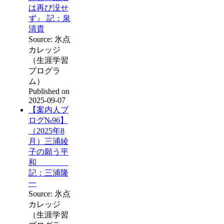
は再び没せ
ず』 記：泉
清貴
Source: 氷点
カレッジ
（生涯学習
プログラ
ム）
Published on
2025-09-07
【案内人ブ
ログ№96】
（2025年8
月）三浦綾
子の願う平
和
記：三浦隆
一
Source: 氷点
カレッジ
（生涯学習