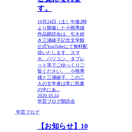
す。
10月24日（土）午後2時
より開催した小熊秀雄
作品朗読会は、引き続
き三浦綾子記念文学館
公式YouTubeにて無料配
信いたします。スマ
ホ、パソコン、タブレ
ット等でごゆっくりご
覧ください。 小熊秀
雄と三浦綾子。この二
人の文学者は常に民衆
の中にあ...
2020.10.24
学芸ブログ
朗読会
学芸ブログ
【お知らせ】10