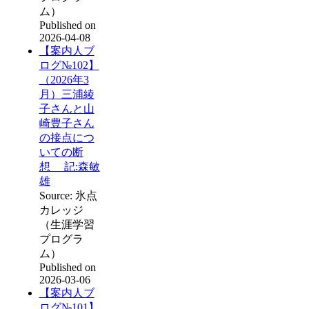
ム）
Published on
2026-04-08
【案内人ブ
ログ№102】
（2026年3
月）三浦綾
子さんと山
崎豊子さん
の接点につ
いての断
想 記:森敏
雄
Source: 氷点
カレッジ
（生涯学習
プログラ
ム）
Published on
2026-03-06
【案内人ブ
ログ№101】