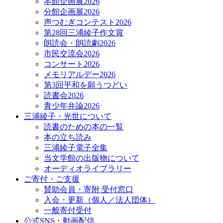
本館企画展2026
分館企画展2026
声つむぎコンテスト2026
第28回三浦綾子作文賞
朗読会・朗読劇2026
市民交流会2026
コンサート2026
メモリアルデー2026
第3回平和を願うつどい
読書会2026
青少年弁論2026
三浦綾子・光世について
読書のための本の一覧
本の立ち読み
三浦綾子電子全集
当文学館の出版物について
オーディオライブラリー
ご寄付・ご支援
賛助会員・寄附 受付窓口
入会・更新（個人／法人団体）
一般寄付受付
公式SNS・動画配信