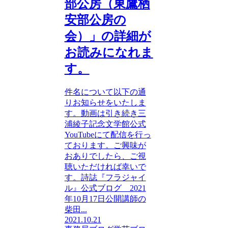
部公房（東鷹栖
安部公房の
会）」の詳細が
お読みになれま
す。
件名について以下の通
りお知らせをいたしま
す。動画は引き続き三
浦綾子記念文学館公式
YouTubeにて配信を行っ
ております。ご興味が
おありでしたら、ご視
聴いただければ幸いで
す。詩誌『フラジャイ
ル』公式ブログ 2021
年10月17日公開講師の
柴田...
2021.10.21