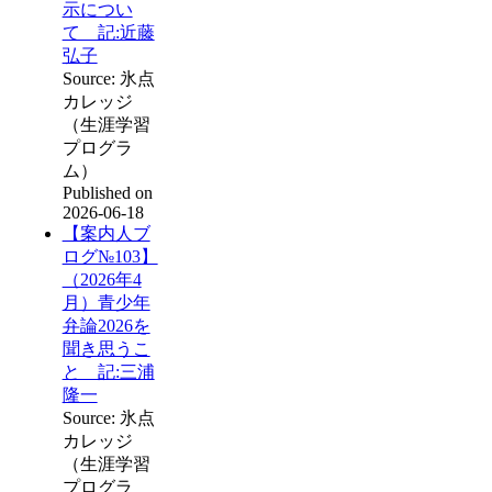
示につい
て 記:近藤
弘子
Source: 氷点
カレッジ
（生涯学習
プログラ
ム）
Published on
2026-06-18
【案内人ブ
ログ№103】
（2026年4
月）青少年
弁論2026を
聞き思うこ
と 記:三浦
隆一
Source: 氷点
カレッジ
（生涯学習
プログラ