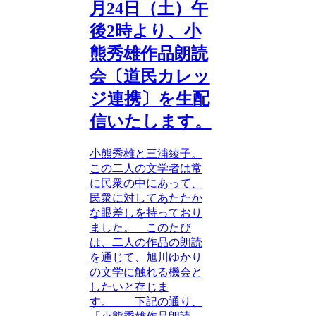
月24日（土）午
後2時より、小
熊秀雄作品朗読
会〔道民カレッ
ジ連携〕を生配
信いたします。
小熊秀雄と三浦綾子。
この二人の文学者は常
に民衆の中にあって、
民衆に対してあたたか
な眼差しを持っており
ました。 このたび
は、二人の作品の朗読
を通じて、旭川ゆかり
の文学に触れる機会と
したいと存じま
す。 下記の通り、