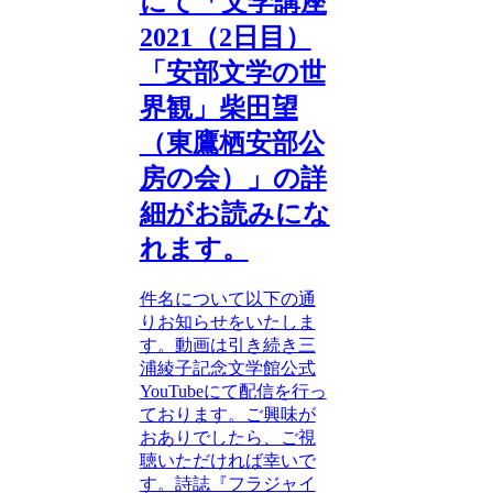
にて「文学講座
2021（2日目）
「安部文学の世
界観」柴田望
（東鷹栖安部公
房の会）」の詳
細がお読みにな
れます。
件名について以下の通
りお知らせをいたしま
す。動画は引き続き三
浦綾子記念文学館公式
YouTubeにて配信を行っ
ております。ご興味が
おありでしたら、ご視
聴いただければ幸いで
す。詩誌『フラジャイ