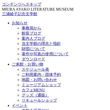
コンテンツへスキップ
MIURA AYAKO LITERATURE MUSEUM
三浦綾子記念文学館
お知らせ
事務局から
館長ブログ
案内人ブログ
当文学館の理念と指針
財団について
著作や写真の使用について
ダウンロード
ご来館・お買い物
スケジュール表
ご利用案内・団体予約
地図・お問い合わせ
ミュージアムショップ
カフェMENU
グッズ（通販）
リキュールショップ
イベント