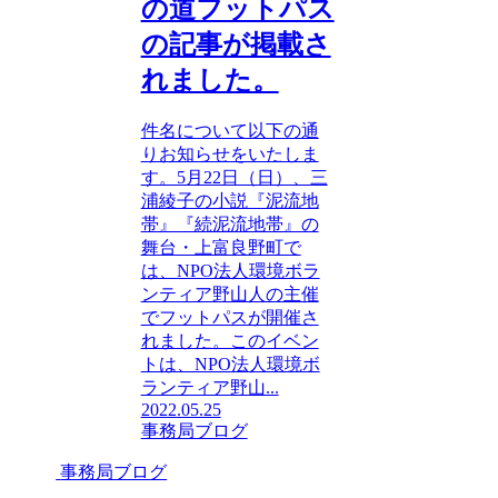
の道フットパス
の記事が掲載さ
れました。
件名について以下の通
りお知らせをいたしま
す。5月22日（日）、三
浦綾子の小説『泥流地
帯』『続泥流地帯』の
舞台・上富良野町で
は、NPO法人環境ボラ
ンティア野山人の主催
でフットパスが開催さ
れました。このイベン
トは、NPO法人環境ボ
ランティア野山...
2022.05.25
事務局ブログ
事務局ブログ