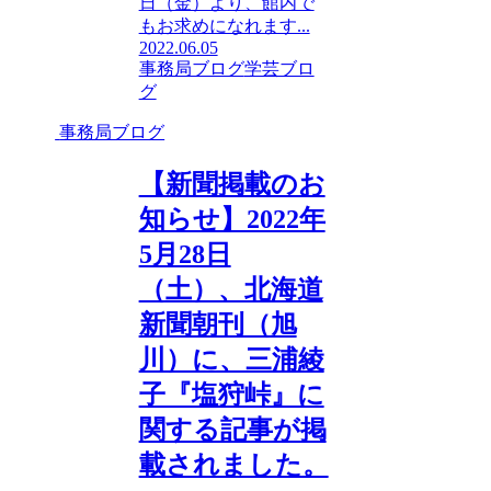
日（金）より、館内で
もお求めになれます...
2022.06.05
事務局ブログ
学芸ブロ
グ
事務局ブログ
【新聞掲載のお
知らせ】2022年
5月28日
（土）、北海道
新聞朝刊（旭
川）に、三浦綾
子『塩狩峠』に
関する記事が掲
載されました。