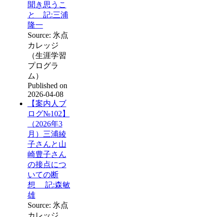
聞き思うこ
と 記:三浦
隆一
Source: 氷点
カレッジ
（生涯学習
プログラ
ム）
Published on
2026-04-08
【案内人ブ
ログ№102】
（2026年3
月）三浦綾
子さんと山
崎豊子さん
の接点につ
いての断
想 記:森敏
雄
Source: 氷点
カレッジ