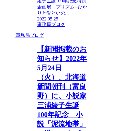
綾子生誕100年記念特別
企画展 プリズム─ひか
りと愛といの...
2022.05.25
事務局ブログ
事務局ブログ
【新聞掲載のお
知らせ】2022年
5月24日
（火）、北海道
新聞朝刊（富良
野）に、小説家
三浦綾子生誕
100年記念 小
説「泥流地帯」