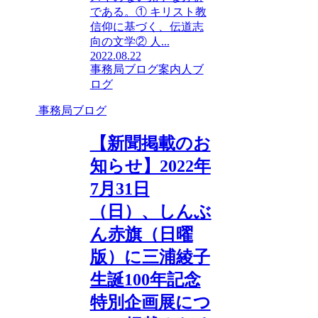
である。① キリスト教
信仰に基づく、伝道志
向の文学② 人...
2022.08.22
事務局ブログ
案内人ブ
ログ
事務局ブログ
【新聞掲載のお
知らせ】2022年
7月31日
（日）、しんぶ
ん赤旗（日曜
版）に三浦綾子
生誕100年記念
特別企画展につ