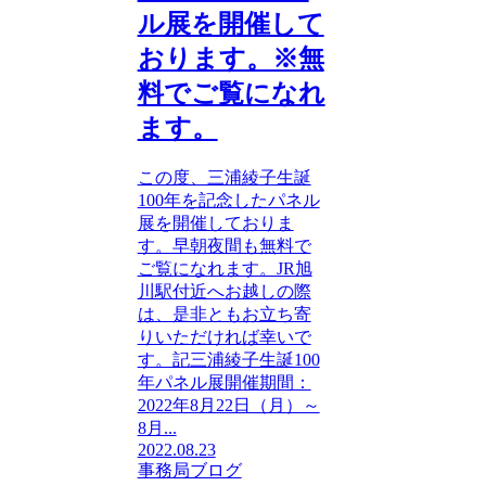
ル展を開催して
おります。※無
料でご覧になれ
ます。
この度、三浦綾子生誕
100年を記念したパネル
展を開催しておりま
す。早朝夜間も無料で
ご覧になれます。JR旭
川駅付近へお越しの際
は、是非ともお立ち寄
りいただければ幸いで
す。記三浦綾子生誕100
年パネル展開催期間：
2022年8月22日（月）～
8月...
2022.08.23
事務局ブログ