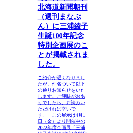
北海道新聞朝刊
（週刊まなぶ
ん）に三浦綾子
生誕100年記念
特別企画展のこ
とが掲載されま
した。
ご紹介が遅くなりまし
たが、件名ついて以下
の通りお知らせをいた
します。ご興味がおあ
りでしたら、お読みい
ただければ幸いで
す。 この展示は4月1
日（金）より開催中の
2022年度企画展「三浦