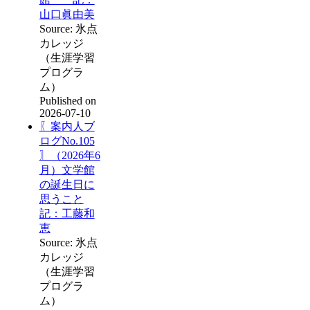
山口眞由美
Source: 氷点
カレッジ
（生涯学習
プログラ
ム）
Published on
2026-07-10
〖案内人ブ
ログNo.105
〗（2026年6
月）文学館
の誕生日に
思うこと
記：工藤和
恵
Source: 氷点
カレッジ
（生涯学習
プログラ
ム）