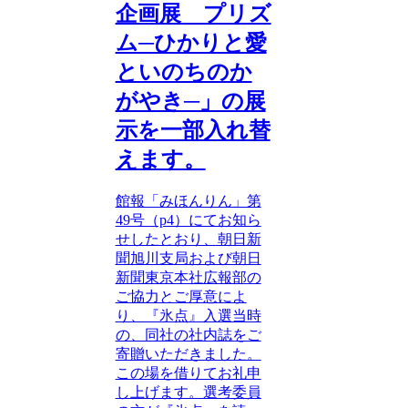
企画展 プリズ
ム─ひかりと愛
といのちのか
がやき─」の展
示を一部入れ替
えます。
館報「みほんりん」第
49号（p4）にてお知ら
せしたとおり、朝日新
聞旭川支局および朝日
新聞東京本社広報部の
ご協力とご厚意によ
り、『氷点』入選当時
の、同社の社内誌をご
寄贈いただきました。
この場を借りてお礼申
し上げます。選考委員