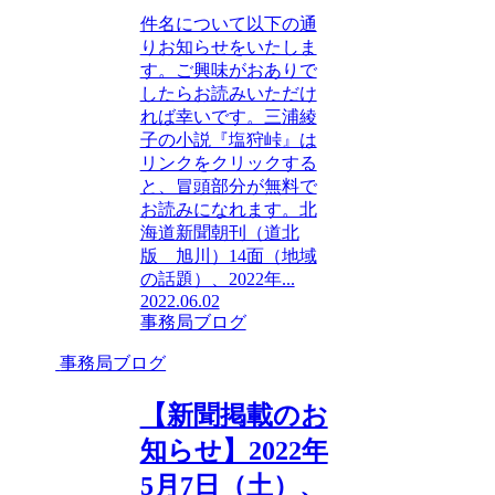
件名について以下の通
りお知らせをいたしま
す。ご興味がおありで
したらお読みいただけ
れば幸いです。三浦綾
子の小説『塩狩峠』は
リンクをクリックする
と、冒頭部分が無料で
お読みになれます。北
海道新聞朝刊（道北
版 旭川）14面（地域
の話題）、2022年...
2022.06.02
事務局ブログ
事務局ブログ
【新聞掲載のお
知らせ】2022年
5月7日（土）、