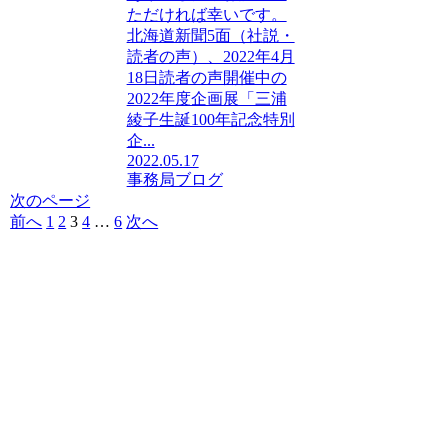
ただければ幸いです。
北海道新聞5面（社説・
読者の声）、2022年4月
18日読者の声開催中の
2022年度企画展「三浦
綾子生誕100年記念特別
企...
2022.05.17
事務局ブログ
次のページ
前へ
1
2
3
4
…
6
次へ