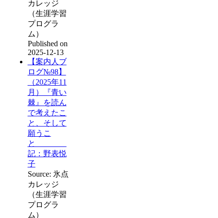
カレッジ
（生涯学習
プログラ
ム）
Published on
2025-12-13
【案内人ブ
ログ№98】
（2025年11
月）『青い
棘』を読ん
で考えたこ
と、そして
願うこ
と
記：野表悦
子
Source: 氷点
カレッジ
（生涯学習
プログラ
ム）