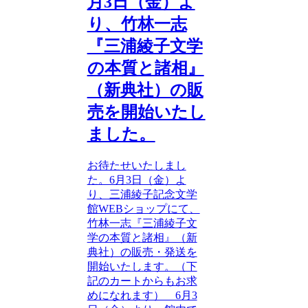
月3日（金）よ
り、竹林一志
『三浦綾子文学
の本質と諸相』
（新典社）の販
売を開始いたし
ました。
お待たせいたしまし
た。6月3日（金）よ
り、三浦綾子記念文学
館WEBショップにて、
竹林一志『三浦綾子文
学の本質と諸相』（新
典社）の販売・発送を
開始いたします。（下
記のカートからもお求
めになれます） 6月3