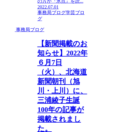
の方が『氷点』を読...
2022.07.01
事務局ブログ
学芸ブロ
グ
事務局ブログ
【新聞掲載のお
知らせ】2022年
６月7日
（火）、北海道
新聞朝刊（旭
川・上川）に、
三浦綾子生誕
100年の記事が
掲載されまし
た。