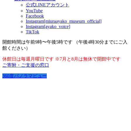
公式LINEアカウント
YouTube
Facebook
Instagram[miuraayako_museum_official]
Instagram[ayako_voice]
TikTok
開館時間は午前9時〜午後5時です （午後4時30分までにご入
館ください）
休館日は毎週月曜日です ※7月と8月は無休で開館中です
ご寄附・ご支援の窓口
360度パノラマビュー