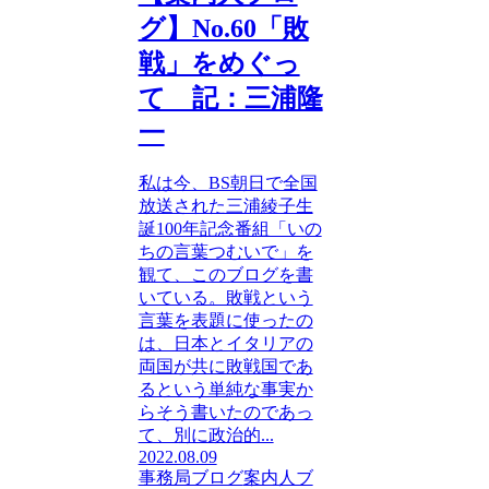
グ】No.60「敗
戦」をめぐっ
て 記：三浦隆
一
私は今、BS朝日で全国
放送された三浦綾子生
誕100年記念番組「いの
ちの言葉つむいで」を
観て、このブログを書
いている。敗戦という
言葉を表題に使ったの
は、日本とイタリアの
両国が共に敗戦国であ
るという単純な事実か
らそう書いたのであっ
て、別に政治的...
2022.08.09
事務局ブログ
案内人ブ