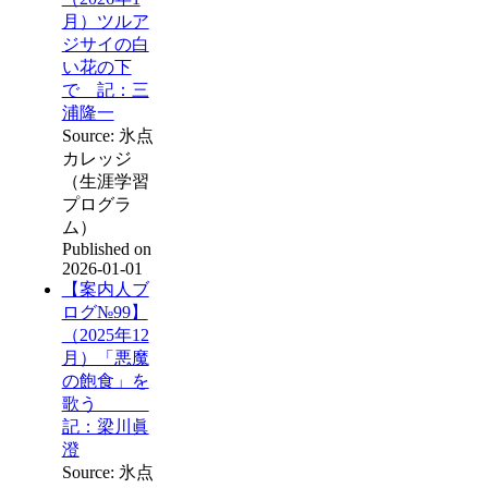
月）ツルア
ジサイの白
い花の下
で 記：三
浦隆一
Source: 氷点
カレッジ
（生涯学習
プログラ
ム）
Published on
2026-01-01
【案内人ブ
ログ№99】
（2025年12
月）「悪魔
の飽食」を
歌う
記：梁川眞
澄
Source: 氷点