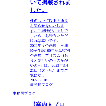
いて掲載されま
した。
件名ついて以下の通り
お知らせをいたしま
す。ご興味がおありで
したら、お読みいただ
ければ幸いです。
2022年度企画展「三浦
綾子生誕100年記念特別
企画展 プリズム─ひか
りと愛といのちのかが
やき─」は、2023年3月
21日（火・祝）までご
覧にな...
2022.08.18
事務局ブログ
事務局ブログ
【案内人ブロ