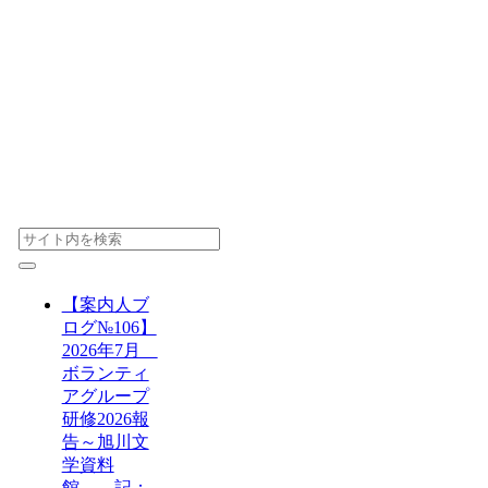
【案内人ブ
ログ№106】
2026年7月
ボランティ
アグループ
研修2026報
告～旭川文
学資料
館 記：