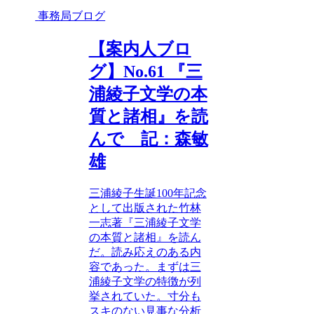
事務局ブログ
【案内人ブロ
グ】No.61 『三
浦綾子文学の本
質と諸相』を読
んで 記：森敏
雄
三浦綾子生誕100年記念
として出版された竹林
一志著『三浦綾子文学
の本質と諸相』を読ん
だ。読み応えのある内
容であった。まずは三
浦綾子文学の特徴が列
挙されていた。寸分も
スキのない見事な分析