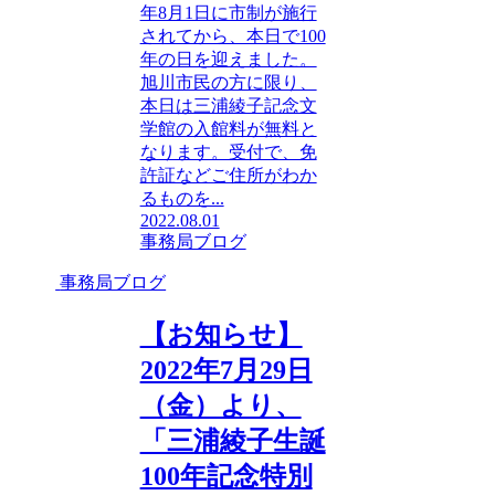
年8月1日に市制が施行
されてから、本日で100
年の日を迎えました。
旭川市民の方に限り、
本日は三浦綾子記念文
学館の入館料が無料と
なります。受付で、免
許証などご住所がわか
るものを...
2022.08.01
事務局ブログ
事務局ブログ
【お知らせ】
2022年7月29日
（金）より、
「三浦綾子生誕
100年記念特別