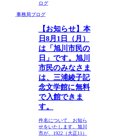
ログ
事務局ブログ
【お知らせ】本
日8月1日（月）
は「旭川市民の
日」です。旭川
市民のみなさま
は、三浦綾子記
念文学館に無料
で入館できま
す。
件名について、お知ら
せをいたします。旭川
市が、1922（大正11）