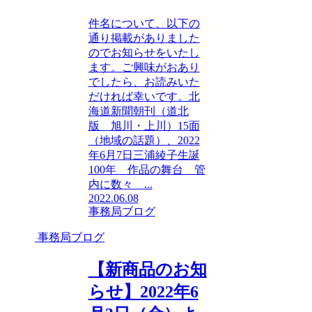
件名について、以下の
通り掲載がありました
のでお知らせをいたし
ます。ご興味がおあり
でしたら、お読みいた
だければ幸いです。北
海道新聞朝刊（道北
版 旭川・上川）15面
（地域の話題）、2022
年6月7日三浦綾子生誕
100年 作品の舞台 管
内に数々 ...
2022.06.08
事務局ブログ
事務局ブログ
【新商品のお知
らせ】2022年6