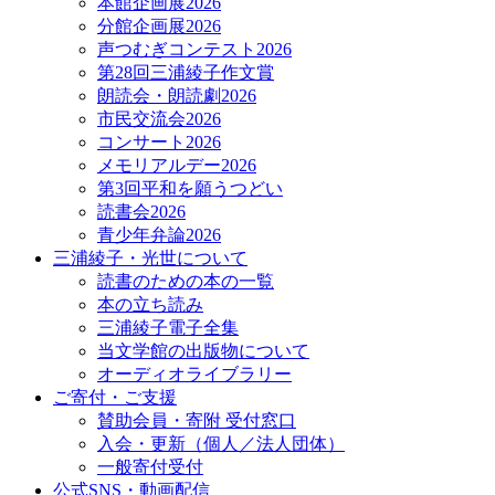
本館企画展2026
分館企画展2026
声つむぎコンテスト2026
第28回三浦綾子作文賞
朗読会・朗読劇2026
市民交流会2026
コンサート2026
メモリアルデー2026
第3回平和を願うつどい
読書会2026
青少年弁論2026
三浦綾子・光世について
読書のための本の一覧
本の立ち読み
三浦綾子電子全集
当文学館の出版物について
オーディオライブラリー
ご寄付・ご支援
賛助会員・寄附 受付窓口
入会・更新（個人／法人団体）
一般寄付受付
公式SNS・動画配信