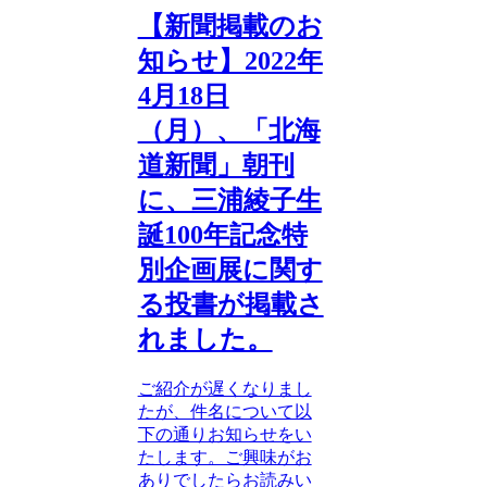
【新聞掲載のお
知らせ】2022年
4月18日
（月）、「北海
道新聞」朝刊
に、三浦綾子生
誕100年記念特
別企画展に関す
る投書が掲載さ
れました。
ご紹介が遅くなりまし
たが、件名について以
下の通りお知らせをい
たします。ご興味がお
ありでしたらお読みい