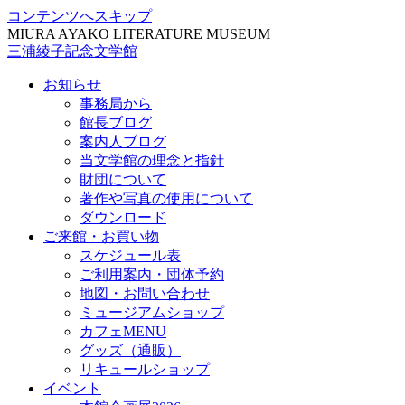
コンテンツへスキップ
MIURA AYAKO LITERATURE MUSEUM
三浦綾子記念文学館
お知らせ
事務局から
館長ブログ
案内人ブログ
当文学館の理念と指針
財団について
著作や写真の使用について
ダウンロード
ご来館・お買い物
スケジュール表
ご利用案内・団体予約
地図・お問い合わせ
ミュージアムショップ
カフェMENU
グッズ（通販）
リキュールショップ
イベント