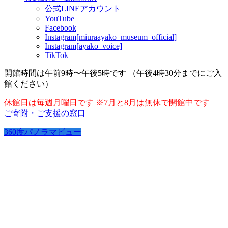
公式LINEアカウント
YouTube
Facebook
Instagram[miuraayako_museum_official]
Instagram[ayako_voice]
TikTok
開館時間は午前9時〜午後5時です （午後4時30分までにご入
館ください）
休館日は毎週月曜日です ※7月と8月は無休で開館中です
ご寄附・ご支援の窓口
360度パノラマビュー