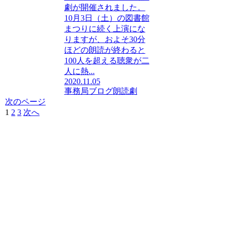
劇が開催されました。
10月3日（土）の図書館
まつりに続く上演にな
りますが、およそ30分
ほどの朗読が終わると
100人を超える聴衆が二
人に熱...
2020.11.05
事務局ブログ
朗読劇
次のページ
1
2
3
次へ