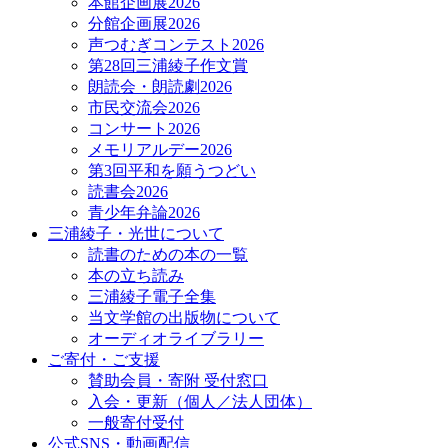
本館企画展2026
分館企画展2026
声つむぎコンテスト2026
第28回三浦綾子作文賞
朗読会・朗読劇2026
市民交流会2026
コンサート2026
メモリアルデー2026
第3回平和を願うつどい
読書会2026
青少年弁論2026
三浦綾子・光世について
読書のための本の一覧
本の立ち読み
三浦綾子電子全集
当文学館の出版物について
オーディオライブラリー
ご寄付・ご支援
賛助会員・寄附 受付窓口
入会・更新（個人／法人団体）
一般寄付受付
公式SNS・動画配信