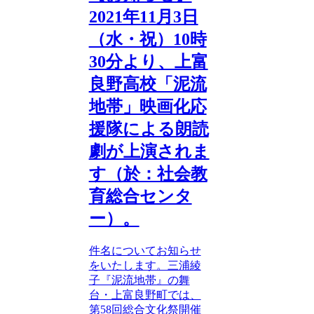
2021年11月3日
（水・祝）10時
30分より、上富
良野高校「泥流
地帯」映画化応
援隊による朗読
劇が上演されま
す（於：社会教
育総合センタ
ー）。
件名についてお知らせ
をいたします。三浦綾
子『泥流地帯』の舞
台・上富良野町では、
第58回総合文化祭開催