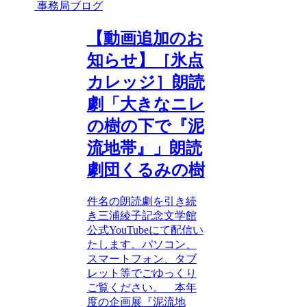
事務局ブログ
【動画追加のお
知らせ】［氷点
カレッジ］朗読
劇「大きなニレ
の樹の下で『泥
流地帯』」朗読
劇団くるみの樹
件名の朗読劇を引き続
き三浦綾子記念文学館
公式YouTubeにて配信い
たします。パソコン、
スマートフォン、タブ
レット等でごゆっくり
ご覧ください。 本年
度の企画展『泥流地