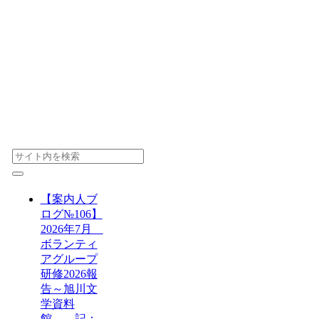
【案内人ブ
ログ№106】
2026年7月
ボランティ
アグループ
研修2026報
告～旭川文
学資料
館 記：