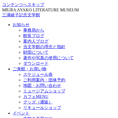
コンテンツへスキップ
MIURA AYAKO LITERATURE MUSEUM
三浦綾子記念文学館
お知らせ
事務局から
館長ブログ
案内人ブログ
当文学館の理念と指針
財団について
著作や写真の使用について
ダウンロード
ご来館・お買い物
スケジュール表
ご利用案内・団体予約
地図・お問い合わせ
ミュージアムショップ
カフェMENU
グッズ（通販）
リキュールショップ
イベント