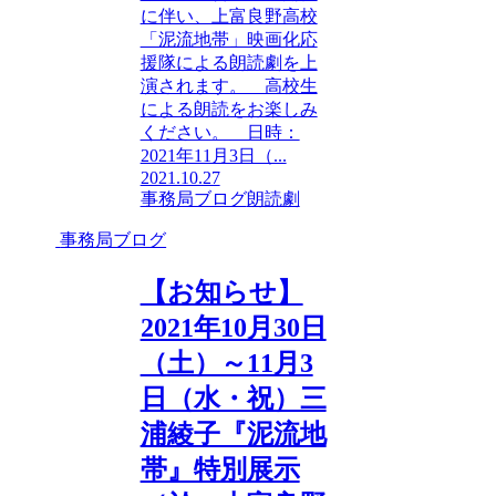
に伴い、上富良野高校
「泥流地帯」映画化応
援隊による朗読劇を上
演されます。 高校生
による朗読をお楽しみ
ください。 日時：
2021年11月3日（...
2021.10.27
事務局ブログ
朗読劇
事務局ブログ
【お知らせ】
2021年10月30日
（土）～11月3
日（水・祝）三
浦綾子『泥流地
帯』特別展示