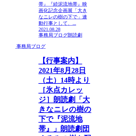
帯』『続泥流地帯』映
画化記念企画展「大き
なニレの樹の下で」連
動行事として、...
2021.08.28
事務局ブログ
朗読劇
事務局ブログ
【行事案内】
2021年8月28日
（土）14時より
［氷点カレッ
ジ］朗読劇「大
きなニレの樹の
下で『泥流地
帯』」朗読劇団