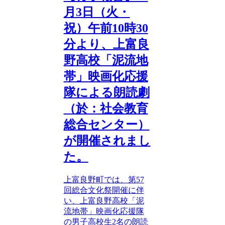
月3日（火・
祝）午前10時30
分より、上富良
野高校「泥流地
帯」映画化応援
隊による朗読劇
（於：社会教育
総合センター）
が開催されまし
た。
上富良野町では、第57
回総合文化祭開催に伴
い、上富良野高校「泥
流地帯」映画化応援隊
の男子高校生2名の朗読