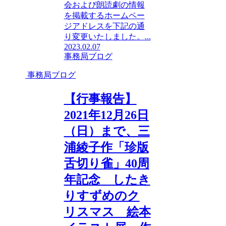
会および朗読劇の情報
を掲載するホームペー
ジアドレスを下記の通
り変更いたしました。...
2023.02.07
事務局ブログ
事務局ブログ
【行事報告】
2021年12月26日
（日）まで、三
浦綾子作「珍版
舌切り雀」40周
年記念 したき
りすずめのク
リスマス 絵本