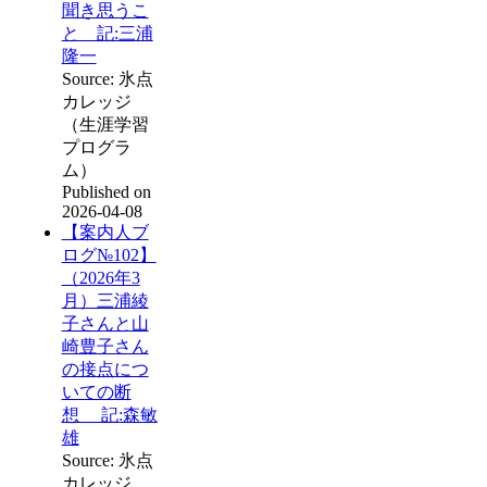
聞き思うこ
と 記:三浦
隆一
Source: 氷点
カレッジ
（生涯学習
プログラ
ム）
Published on
2026-04-08
【案内人ブ
ログ№102】
（2026年3
月）三浦綾
子さんと山
崎豊子さん
の接点につ
いての断
想 記:森敏
雄
Source: 氷点
カレッジ