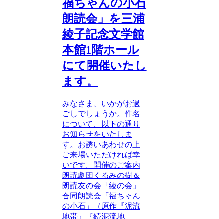
福ちゃんの小石
朗読会」を三浦
綾子記念文学館
本館1階ホール
にて開催いたし
ます。
みなさま、いかがお過
ごしでしょうか。件名
について、以下の通り
お知らせをいたしま
す。お誘いあわせの上
ご来場いただければ幸
いです。開催のご案内
朗読劇団くるみの樹＆
朗読友の会「綾の会」
合同朗読会「福ちゃん
の小石」（原作『泥流
地帯』『続泥流地