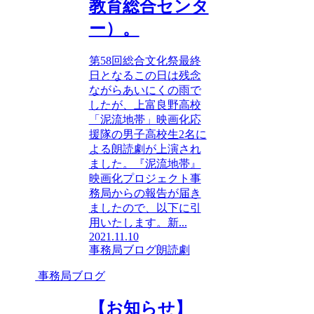
教育総合センタ
ー）。
第58回総合文化祭最終
日となるこの日は残念
ながらあいにくの雨で
したが、上富良野高校
「泥流地帯」映画化応
援隊の男子高校生2名に
よる朗読劇が上演され
ました。『泥流地帯』
映画化プロジェクト事
務局からの報告が届き
ましたので、以下に引
用いたします。新...
2021.11.10
事務局ブログ
朗読劇
事務局ブログ
【お知らせ】