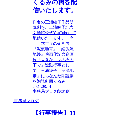
くるみの樹を配
信いたします。
件名の三浦綾子作品朗
読劇を、三浦綾子記念
文学館公式YouTubeにて
配信いたします。 今
回、本年度の企画展
『泥流地帯』『続泥流
地帯』映画化記念企画
展「大きなニレの樹の
下で」連動行事とし
て、三浦綾子『泥流地
帯』にちなんだ朗読劇
を朗読劇団くるみ...
2021.08.14
事務局ブログ
朗読劇
事務局ブログ
【行事報告】11