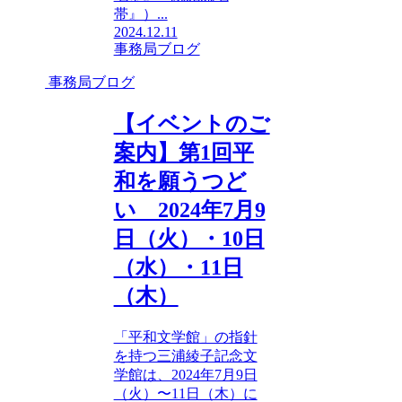
帯』）...
2024.12.11
事務局ブログ
事務局ブログ
【イベントのご
案内】第1回平
和を願うつど
い 2024年7月9
日（火）・10日
（水）・11日
（木）
「平和文学館」の指針
を持つ三浦綾子記念文
学館は、2024年7月9日
（火）〜11日（木）に