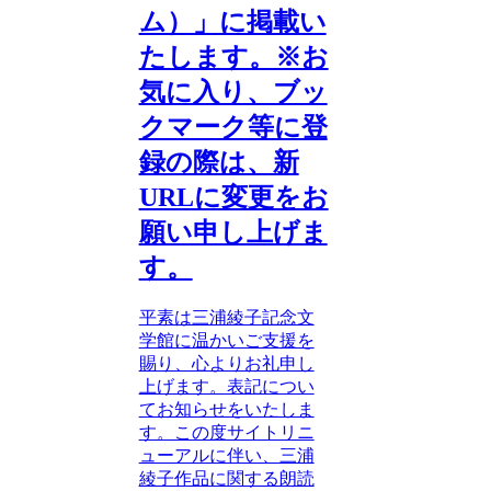
ム）」に掲載い
たします。※お
気に入り、ブッ
クマーク等に登
録の際は、新
URLに変更をお
願い申し上げま
す。
平素は三浦綾子記念文
学館に温かいご支援を
賜り、心よりお礼申し
上げます。表記につい
てお知らせをいたしま
す。この度サイトリニ
ューアルに伴い、三浦
綾子作品に関する朗読