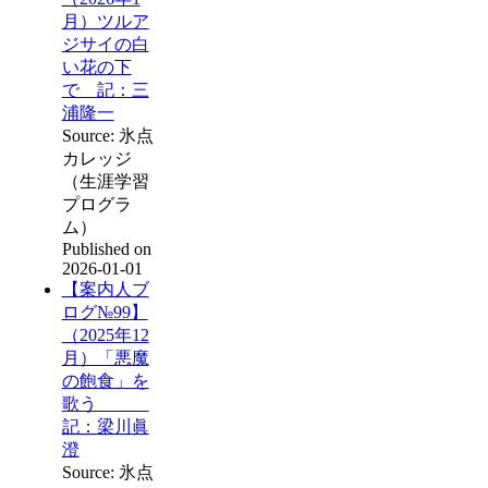
月）ツルア
ジサイの白
い花の下
で 記：三
浦隆一
Source: 氷点
カレッジ
（生涯学習
プログラ
ム）
Published on
2026-01-01
【案内人ブ
ログ№99】
（2025年12
月）「悪魔
の飽食」を
歌う
記：梁川眞
澄
Source: 氷点