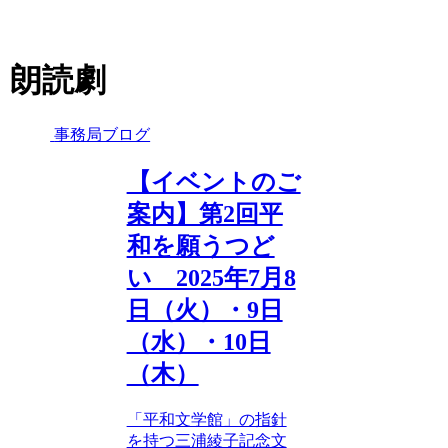
朗読劇
事務局ブログ
【イベントのご
案内】第2回平
和を願うつど
い 2025年7月8
日（火）・9日
（水）・10日
（木）
「平和文学館」の指針
を持つ三浦綾子記念文