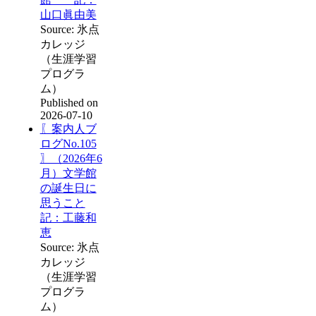
山口眞由美
Source: 氷点
カレッジ
（生涯学習
プログラ
ム）
Published on
2026-07-10
〖案内人ブ
ログNo.105
〗（2026年6
月）文学館
の誕生日に
思うこと
記：工藤和
恵
Source: 氷点
カレッジ
（生涯学習
プログラ
ム）