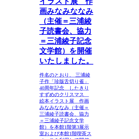
イラスト展 作
画みなみななみ
（主催＝三浦綾
子読書会、協力
＝三浦綾子記念
文学館）を開催
いたしました。
件名のとおり、 三浦綾
子作「珍版舌切り雀」
40周年記念 したきり
すずめのクリスマス
絵本イラスト展 作画
みなみななみ（主催＝
三浦綾子読書会、協力
＝三浦綾子記念文学
館）を本館1階第3展示
室および本館1階喫茶ス