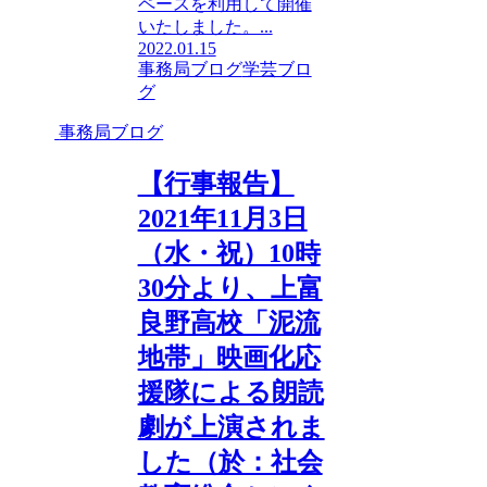
ペースを利用して開催
いたしました。...
2022.01.15
事務局ブログ
学芸ブロ
グ
事務局ブログ
【行事報告】
2021年11月3日
（水・祝）10時
30分より、上富
良野高校「泥流
地帯」映画化応
援隊による朗読
劇が上演されま
した（於：社会