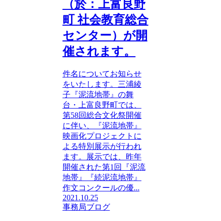
（於：上富良野
町 社会教育総合
センター）が開
催されます。
件名についてお知らせ
をいたします。三浦綾
子『泥流地帯』の舞
台・上富良野町では、
第58回総合文化祭開催
に伴い、『泥流地帯』
映画化プロジェクトに
よる特別展示が行われ
ます。展示では、昨年
開催された第1回『泥流
地帯』『続泥流地帯』
作文コンクールの優...
2021.10.25
事務局ブログ