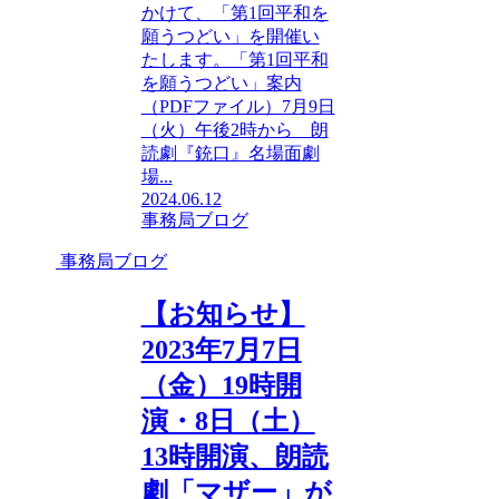
かけて、「第1回平和を
願うつどい」を開催い
たします。「第1回平和
を願うつどい」案内
（PDFファイル）7月9日
（火）午後2時から 朗
読劇『銃口』名場面劇
場...
2024.06.12
事務局ブログ
事務局ブログ
【お知らせ】
2023年7月7日
（金）19時開
演・8日（土）
13時開演、朗読
劇「マザー」が