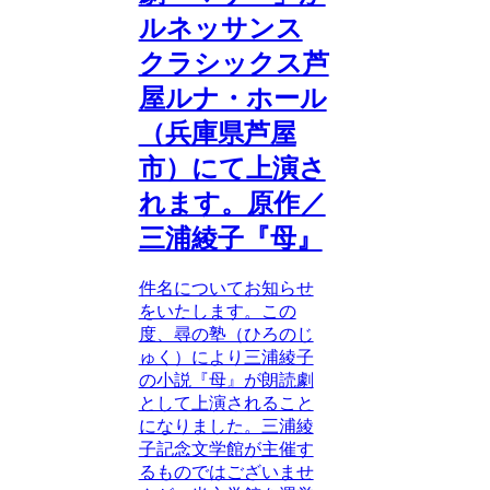
ルネッサンス
クラシックス芦
屋ルナ・ホール
（兵庫県芦屋
市）にて上演さ
れます。原作／
三浦綾子『母』
件名についてお知らせ
をいたします。この
度、尋の塾（ひろのじ
ゅく）により三浦綾子
の小説『母』が朗読劇
として上演されること
になりました。三浦綾
子記念文学館が主催す
るものではございませ