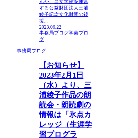
んが、当文学館を運営
する公益財団法人三浦
綾子記念文化財団の後
援...
2023.06.22
事務局ブログ
学芸ブロ
グ
事務局ブログ
【お知らせ】
2023年2月1日
（水）より、三
浦綾子作品の朗
読会・朗読劇の
情報は「氷点カ
レッジ（生涯学
習プログラ