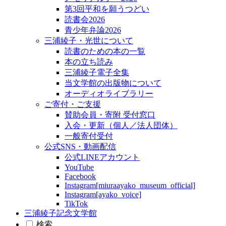
第3回平和を願うつどい
読書会2026
青少年弁論2026
三浦綾子・光世について
読書のための本の一覧
本の立ち読み
三浦綾子電子全集
当文学館の出版物について
オーディオライブラリー
ご寄付・ご支援
賛助会員・寄附 受付窓口
入会・更新（個人／法人団体）
一般寄付受付
公式SNS・動画配信
公式LINEアカウント
YouTube
Facebook
Instagram[miuraayako_museum_official]
Instagram[ayako_voice]
TikTok
三浦綾子記念文学館
検索