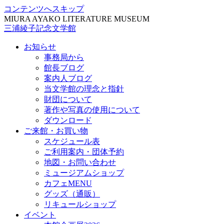
コンテンツへスキップ
MIURA AYAKO LITERATURE MUSEUM
三浦綾子記念文学館
お知らせ
事務局から
館長ブログ
案内人ブログ
当文学館の理念と指針
財団について
著作や写真の使用について
ダウンロード
ご来館・お買い物
スケジュール表
ご利用案内・団体予約
地図・お問い合わせ
ミュージアムショップ
カフェMENU
グッズ（通販）
リキュールショップ
イベント