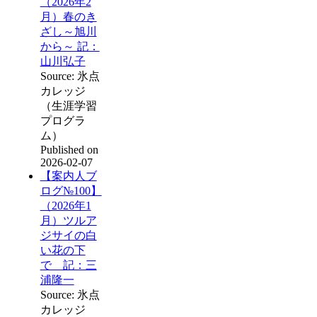
（2026年2
月）春のき
ざし～旭川
から～ 記：
山川弘子
Source: 氷点
カレッジ
（生涯学習
プログラ
ム）
Published on
2026-02-07
【案内人ブ
ログ№100】
（2026年1
月）ツルア
ジサイの白
い花の下
で 記：三
浦隆一
Source: 氷点
カレッジ