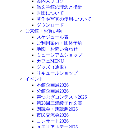
案内人ブログ
当文学館の理念と指針
財団について
著作や写真の使用について
ダウンロード
ご来館・お買い物
スケジュール表
ご利用案内・団体予約
地図・お問い合わせ
ミュージアムショップ
カフェMENU
グッズ（通販）
リキュールショップ
イベント
本館企画展2026
分館企画展2026
声つむぎコンテスト2026
第28回三浦綾子作文賞
朗読会・朗読劇2026
市民交流会2026
コンサート2026
メモリアルデー2026