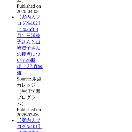
ム）
Published on
2026-04-08
【案内人ブ
ログ№102】
（2026年3
月）三浦綾
子さんと山
崎豊子さん
の接点につ
いての断
想 記:森敏
雄
Source: 氷点
カレッジ
（生涯学習
プログラ
ム）
Published on
2026-03-06
【案内人ブ
ログ№101】