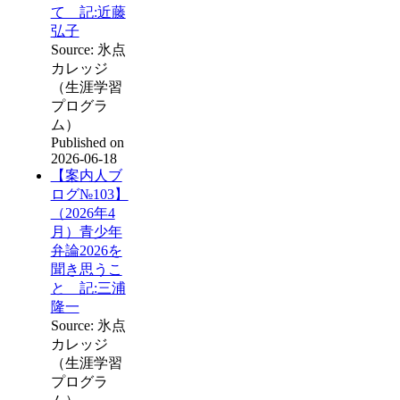
て 記:近藤
弘子
Source: 氷点
カレッジ
（生涯学習
プログラ
ム）
Published on
2026-06-18
【案内人ブ
ログ№103】
（2026年4
月）青少年
弁論2026を
聞き思うこ
と 記:三浦
隆一
Source: 氷点
カレッジ
（生涯学習
プログラ