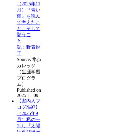
（2025年11
月）『青い
棘』を読ん
で考えたこ
と、そして
願うこ
と
記：野表悦
子
Source: 氷点
カレッジ
（生涯学習
プログラ
ム）
Published on
2025-11-09
【案内人ブ
ログ№97】
（2025年9
月）私の一
押し『太陽
は再び没せ