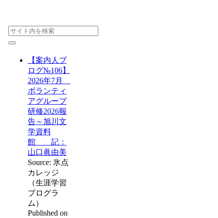
【案内人ブ
ログ№106】
2026年7月
ボランティ
アグループ
研修2026報
告～旭川文
学資料
館 記：
山口眞由美
Source: 氷点
カレッジ
（生涯学習
プログラ
ム）
Published on