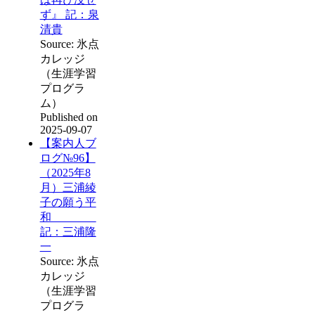
ず』 記：泉
清貴
Source: 氷点
カレッジ
（生涯学習
プログラ
ム）
Published on
2025-09-07
【案内人ブ
ログ№96】
（2025年8
月）三浦綾
子の願う平
和
記：三浦隆
一
Source: 氷点
カレッジ
（生涯学習
プログラ