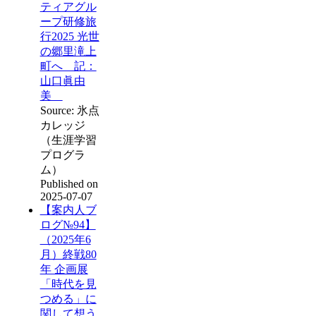
ティアグル
ープ研修旅
行2025 光世
の郷里滝上
町へ 記：
山口眞由
美
Source: 氷点
カレッジ
（生涯学習
プログラ
ム）
Published on
2025-07-07
【案内人ブ
ログ№94】
（2025年6
月）終戦80
年 企画展
「時代を見
つめる」に
関して想う