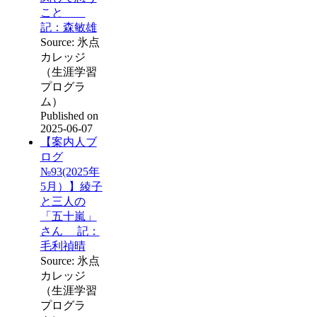
こと
記：森敏雄
Source: 氷点
カレッジ
（生涯学習
プログラ
ム）
Published on
2025-06-07
【案内人ブ
ログ
№93(2025年
5月）】綾子
と三人の
「五十嵐」
さん 記：
毛利禎晴
Source: 氷点
カレッジ
（生涯学習
プログラ