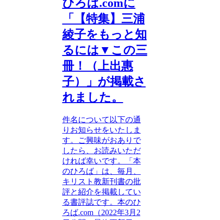
ひろば.comに
「【特集】三浦
綾子をもっと知
るには▼この三
冊！（上出惠
子）」が掲載さ
れました。
件名について以下の通
りお知らせをいたしま
す。ご興味がおありで
したら、お読みいただ
ければ幸いです。「本
のひろば」は、毎月、
キリスト教新刊書の批
評と紹介を掲載してい
る書評誌です。本のひ
ろば.com（2022年3月2