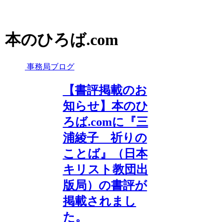
本のひろば.com
事務局ブログ
【書評掲載のお
知らせ】本のひ
ろば.comに『三
浦綾子 祈りの
ことば』（日本
キリスト教団出
版局）の書評が
掲載されまし
た。