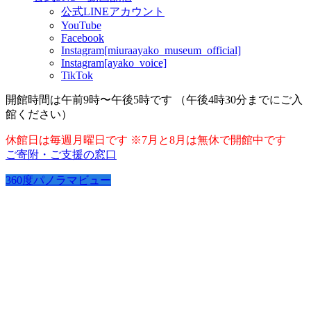
公式LINEアカウント
YouTube
Facebook
Instagram[miuraayako_museum_official]
Instagram[ayako_voice]
TikTok
開館時間は午前9時〜午後5時です （午後4時30分までにご入
館ください）
休館日は毎週月曜日です ※7月と8月は無休で開館中です
ご寄附・ご支援の窓口
360度パノラマビュー