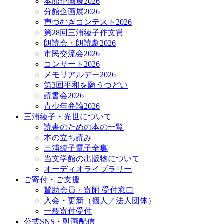
本館企画展2026
分館企画展2026
声つむぎコンテスト2026
第28回三浦綾子作文賞
朗読会・朗読劇2026
市民交流会2026
コンサート2026
メモリアルデー2026
第3回平和を願うつどい
読書会2026
青少年弁論2026
三浦綾子・光世について
読書のための本の一覧
本の立ち読み
三浦綾子電子全集
当文学館の出版物について
オーディオライブラリー
ご寄付・ご支援
賛助会員・寄附 受付窓口
入会・更新（個人／法人団体）
一般寄付受付
公式SNS・動画配信