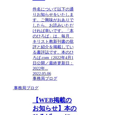
件名について以下の通
りお知らせをいたしま
す。ご興味がおありで
したら、お読みいただ
ければ幸いです。「本
のひろば」は、毎月、
キリスト教新刊書の批
評と紹介を掲載してい
る書評誌です。本のひ
ろば.com（2022年4月1
日公開／最終更新日：
2022年...
2022.05.06
事務局ブログ
事務局ブログ
【WEB掲載の
お知らせ】本の