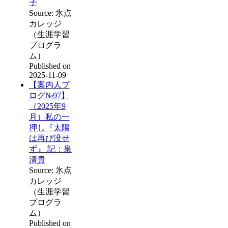
子
Source: 氷点
カレッジ
（生涯学習
プログラ
ム）
Published on
2025-11-09
【案内人ブ
ログ№97】
（2025年9
月）私の一
押し『太陽
は再び没せ
ず』 記：泉
清貴
Source: 氷点
カレッジ
（生涯学習
プログラ
ム）
Published on