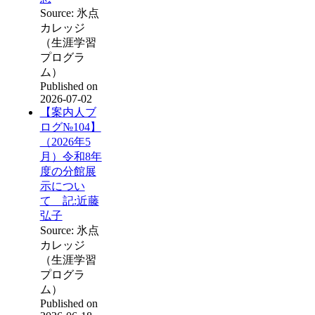
Source: 氷点
カレッジ
（生涯学習
プログラ
ム）
Published on
2026-07-02
【案内人ブ
ログ№104】
（2026年5
月）令和8年
度の分館展
示につい
て 記:近藤
弘子
Source: 氷点
カレッジ
（生涯学習
プログラ
ム）
Published on