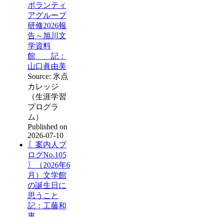
ボランティ
アグループ
研修2026報
告～旭川文
学資料
館 記：
山口眞由美
Source: 氷点
カレッジ
（生涯学習
プログラ
ム）
Published on
2026-07-10
〖案内人ブ
ログNo.105
〗（2026年6
月）文学館
の誕生日に
思うこと
記：工藤和
恵