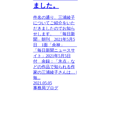
ました。
件名の通り、三浦綾子
についてご紹介をいた
だきましたのでお知ら
せします。 「毎日新
聞」朝刊 2021年5月5
日 1面「余禄」
「毎日新聞ニュースサ
イト」2021年5月5日
付 余録：「氷点」な
どの作品で知られる作
家の三浦綾子さんは… |
毎...
2021.05.05
事務局ブログ