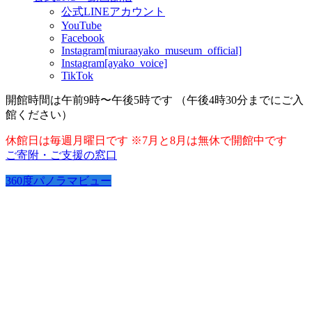
公式LINEアカウント
YouTube
Facebook
Instagram[miuraayako_museum_official]
Instagram[ayako_voice]
TikTok
開館時間は午前9時〜午後5時です （午後4時30分までにご入
館ください）
休館日は毎週月曜日です ※7月と8月は無休で開館中です
ご寄附・ご支援の窓口
360度パノラマビュー