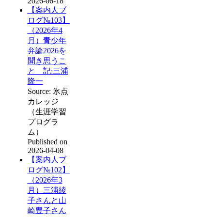
2026-06-18
【案内人ブ
ログ№103】
（2026年4
月）青少年
弁論2026を
聞き思うこ
と 記:三浦
隆一
Source: 氷点
カレッジ
（生涯学習
プログラ
ム）
Published on
2026-04-08
【案内人ブ
ログ№102】
（2026年3
月）三浦綾
子さんと山
崎豊子さん