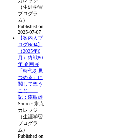
カレッジ
（生涯学習
プログラ
ム）
Published on
2025-07-07
【案内人ブ
ログ№94】
（2025年6
月）終戦80
年 企画展
「時代を見
つめる」に
関して想う
こと
記：森敏雄
Source: 氷点
カレッジ
（生涯学習
プログラ
ム）
Published on