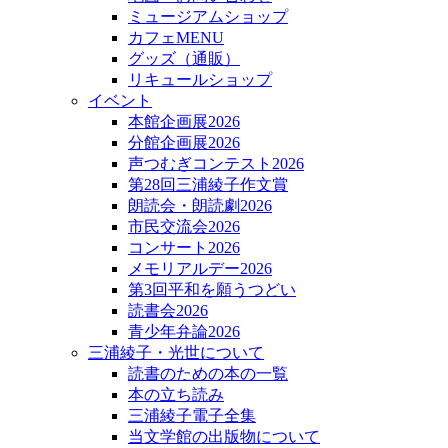
ミュージアムショップ
カフェMENU
グッズ（通販）
リキュールショップ
イベント
本館企画展2026
分館企画展2026
声つむぎコンテスト2026
第28回三浦綾子作文賞
朗読会・朗読劇2026
市民交流会2026
コンサート2026
メモリアルデー2026
第3回平和を願うつどい
読書会2026
青少年弁論2026
三浦綾子・光世について
読書のための本の一覧
本の立ち読み
三浦綾子電子全集
当文学館の出版物について