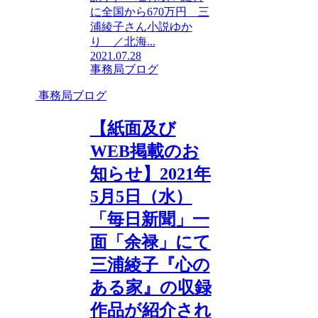
に全国から670万円 三
浦綾子さん小説ゆか
り ／北海...
2021.07.28
事務局ブログ
事務局ブログ
【紙面及び
WEB掲載のお
知らせ】2021年
5月5日（水）
「毎日新聞」一
面「余禄」にて
三浦綾子『心の
ある家』の収録
作品が紹介され