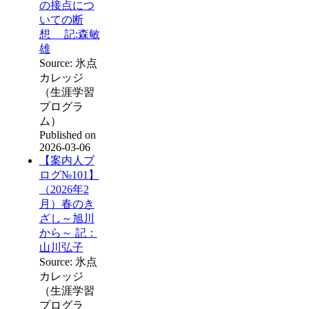
の接点につ
いての断
想 記:森敏
雄
Source: 氷点
カレッジ
（生涯学習
プログラ
ム）
Published on
2026-03-06
【案内人ブ
ログ№101】
（2026年2
月）春のき
ざし～旭川
から～ 記：
山川弘子
Source: 氷点
カレッジ
（生涯学習
プログラ