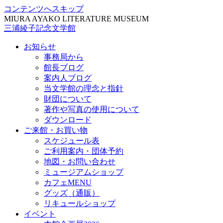
コンテンツへスキップ
MIURA AYAKO LITERATURE MUSEUM
三浦綾子記念文学館
お知らせ
事務局から
館長ブログ
案内人ブログ
当文学館の理念と指針
財団について
著作や写真の使用について
ダウンロード
ご来館・お買い物
スケジュール表
ご利用案内・団体予約
地図・お問い合わせ
ミュージアムショップ
カフェMENU
グッズ（通販）
リキュールショップ
イベント