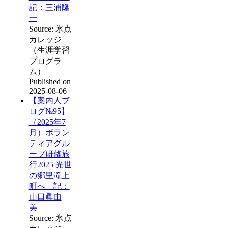
記：三浦隆
一
Source: 氷点
カレッジ
（生涯学習
プログラ
ム）
Published on
2025-08-06
【案内人ブ
ログ№95】
（2025年7
月）ボラン
ティアグル
ープ研修旅
行2025 光世
の郷里滝上
町へ 記：
山口眞由
美
Source: 氷点