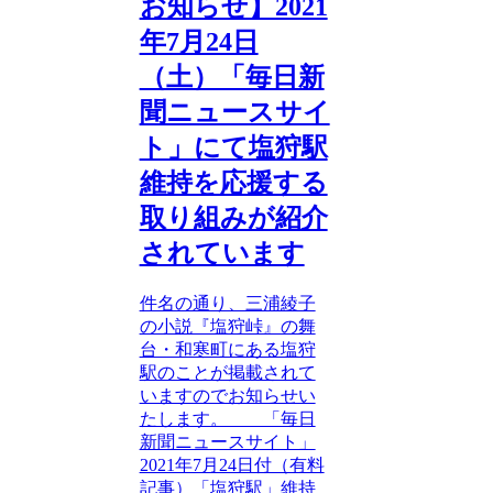
お知らせ】2021
年7月24日
（土）「毎日新
聞ニュースサイ
ト」にて塩狩駅
維持を応援する
取り組みが紹介
されています
件名の通り、三浦綾子
の小説『塩狩峠』の舞
台・和寒町にある塩狩
駅のことが掲載されて
いますのでお知らせい
たします。 「毎日
新聞ニュースサイト」
2021年7月24日付（有料
記事）「塩狩駅」維持