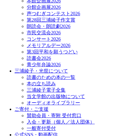
本館企画展2026
分館企画展2026
声つむぎコンテスト2026
第28回三浦綾子作文賞
朗読会・朗読劇2026
市民交流会2026
コンサート2026
メモリアルデー2026
第3回平和を願うつどい
読書会2026
青少年弁論2026
三浦綾子・光世について
読書のための本の一覧
本の立ち読み
三浦綾子電子全集
当文学館の出版物について
オーディオライブラリー
ご寄付・ご支援
賛助会員・寄附 受付窓口
入会・更新（個人／法人団体）
一般寄付受付
公式SNS・動画配信