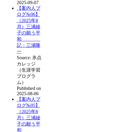
2025-09-07
【案内人ブ
ログ№96】
（2025年8
月）三浦綾
子の願う平
和
記：三浦隆
一
Source: 氷点
カレッジ
（生涯学習
プログラ
ム）
Published on
2025-08-06
【案内人ブ
ログ№95】
（2025年8
月）三浦綾
子の願う平
和