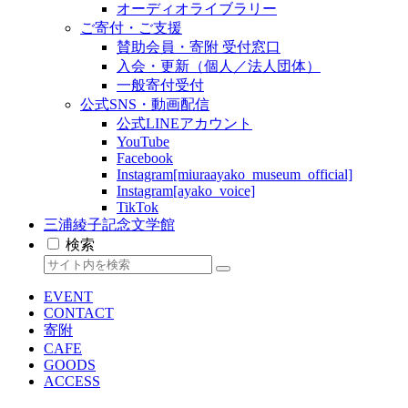
オーディオライブラリー
ご寄付・ご支援
賛助会員・寄附 受付窓口
入会・更新（個人／法人団体）
一般寄付受付
公式SNS・動画配信
公式LINEアカウント
YouTube
Facebook
Instagram[miuraayako_museum_official]
Instagram[ayako_voice]
TikTok
三浦綾子記念文学館
検索
EVENT
CONTACT
寄附
CAFE
GOODS
ACCESS