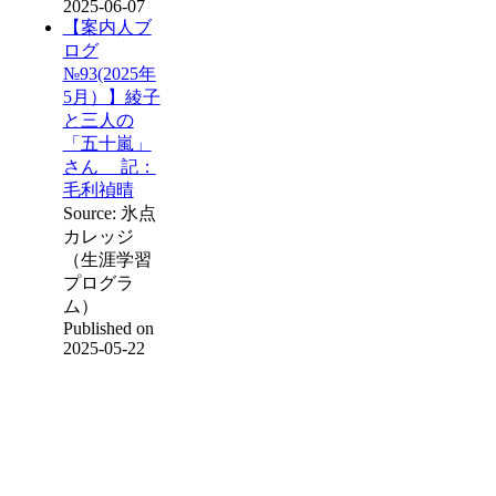
2025-06-07
【案内人ブ
ログ
№93(2025年
5月）】綾子
と三人の
「五十嵐」
さん 記：
毛利禎晴
Source: 氷点
カレッジ
（生涯学習
プログラ
ム）
Published on
2025-05-22