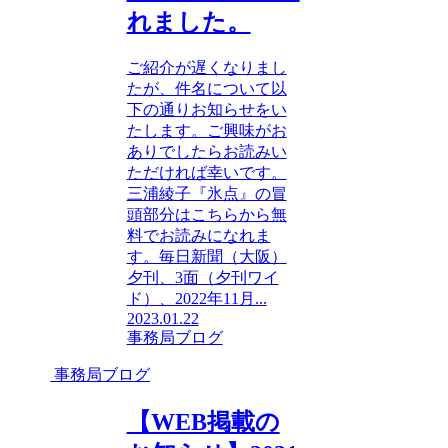
れました。
ご紹介が遅くなりまし
たが、件名について以
下の通りお知らせをい
たします。ご興味がお
ありでしたらお読みい
ただければ幸いです。
三浦綾子『氷点』の冒
頭部分はこちらから無
料でお読みになれま
す。毎日新聞（大阪）
夕刊、3面（夕刊ワイ
ド）、2022年11月...
2023.01.22
事務局ブログ
事務局ブログ
【WEB掲載の