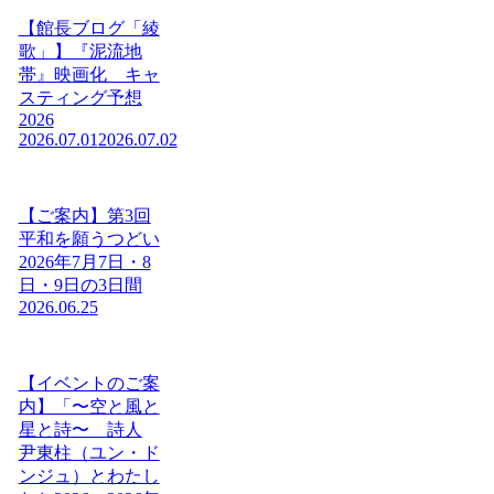
【館長ブログ「綾
歌」】『泥流地
帯』映画化 キャ
スティング予想
2026
2026.07.01
2026.07.02
【ご案内】第3回
平和を願うつどい
2026年7月7日・8
日・9日の3日間
2026.06.25
【イベントのご案
内】「〜空と風と
星と詩〜 詩人
尹東柱（ユン・ド
ンジュ）とわたし