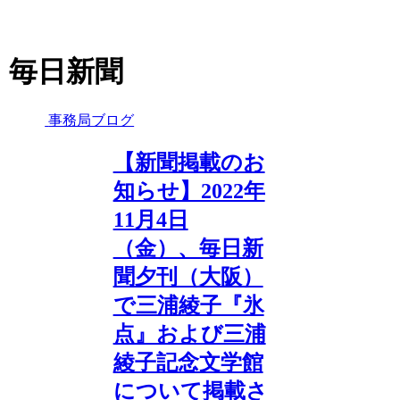
毎日新聞
事務局ブログ
【新聞掲載のお
知らせ】2022年
11月4日
（金）、毎日新
聞夕刊（大阪）
で三浦綾子『氷
点』および三浦
綾子記念文学館
について掲載さ