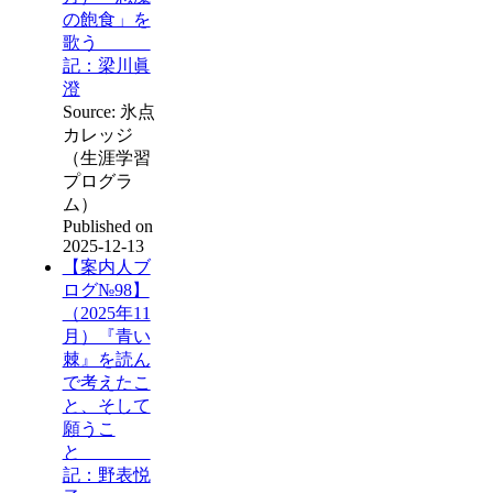
の飽食」を
歌う
記：梁川眞
澄
Source: 氷点
カレッジ
（生涯学習
プログラ
ム）
Published on
2025-12-13
【案内人ブ
ログ№98】
（2025年11
月）『青い
棘』を読ん
で考えたこ
と、そして
願うこ
と
記：野表悦