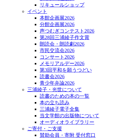
リキュールショップ
イベント
本館企画展2026
分館企画展2026
声つむぎコンテスト2026
第28回三浦綾子作文賞
朗読会・朗読劇2026
市民交流会2026
コンサート2026
メモリアルデー2026
第3回平和を願うつどい
読書会2026
青少年弁論2026
三浦綾子・光世について
読書のための本の一覧
本の立ち読み
三浦綾子電子全集
当文学館の出版物について
オーディオライブラリー
ご寄付・ご支援
賛助会員・寄附 受付窓口