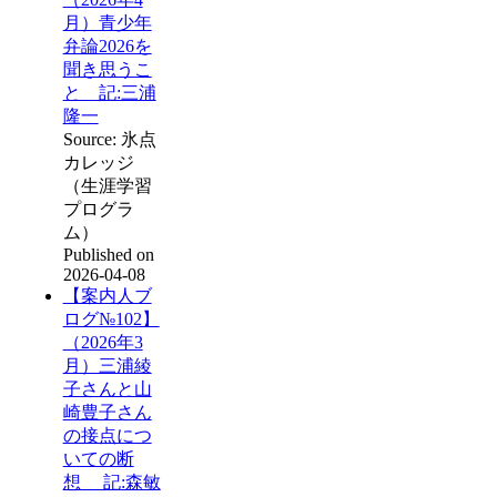
月）青少年
弁論2026を
聞き思うこ
と 記:三浦
隆一
Source: 氷点
カレッジ
（生涯学習
プログラ
ム）
Published on
2026-04-08
【案内人ブ
ログ№102】
（2026年3
月）三浦綾
子さんと山
崎豊子さん
の接点につ
いての断
想 記:森敏