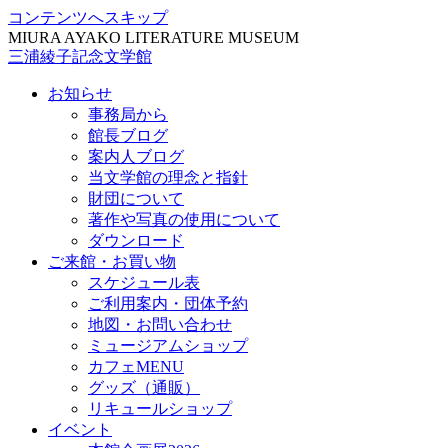
コンテンツへスキップ
MIURA AYAKO LITERATURE MUSEUM
三浦綾子記念文学館
お知らせ
事務局から
館長ブログ
案内人ブログ
当文学館の理念と指針
財団について
著作や写真の使用について
ダウンロード
ご来館・お買い物
スケジュール表
ご利用案内・団体予約
地図・お問い合わせ
ミュージアムショップ
カフェMENU
グッズ（通販）
リキュールショップ
イベント