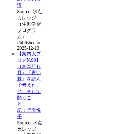
澄
Source: 氷点
カレッジ
（生涯学習
プログラ
ム）
Published on
2025-12-13
【案内人ブ
ログ№98】
（2025年11
月）『青い
棘』を読ん
で考えたこ
と、そして
願うこ
と
記：野表悦
子
Source: 氷点
カレッジ