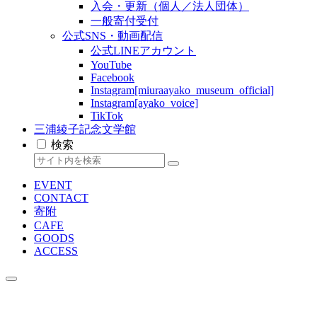
入会・更新（個人／法人団体）
一般寄付受付
公式SNS・動画配信
公式LINEアカウント
YouTube
Facebook
Instagram[miuraayako_museum_official]
Instagram[ayako_voice]
TikTok
三浦綾子記念文学館
検索
EVENT
CONTACT
寄附
CAFE
GOODS
ACCESS