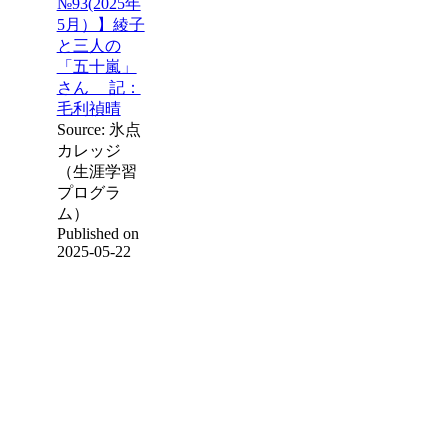
№93(2025年
5月）】綾子
と三人の
「五十嵐」
さん 記：
毛利禎晴
Source: 氷点
カレッジ
（生涯学習
プログラ
ム）
Published on
2025-05-22