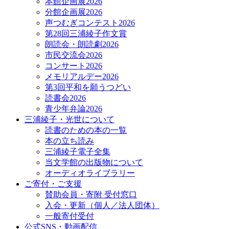
本館企画展2026
分館企画展2026
声つむぎコンテスト2026
第28回三浦綾子作文賞
朗読会・朗読劇2026
市民交流会2026
コンサート2026
メモリアルデー2026
第3回平和を願うつどい
読書会2026
青少年弁論2026
三浦綾子・光世について
読書のための本の一覧
本の立ち読み
三浦綾子電子全集
当文学館の出版物について
オーディオライブラリー
ご寄付・ご支援
賛助会員・寄附 受付窓口
入会・更新（個人／法人団体）
一般寄付受付
公式SNS・動画配信