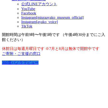
公式LINEアカウント
YouTube
Facebook
Instagram[miuraayako_museum_official]
Instagram[ayako_voice]
TikTok
開館時間は午前9時〜午後5時です （午後4時30分までにご入
館ください）
休館日は毎週月曜日です ※7月と8月は無休で開館中です
ご寄附・ご支援の窓口
360度パノラマビュー