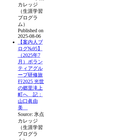
カレッジ
（生涯学習
プログラ
ム）
Published on
2025-08-06
【案内人ブ
ログ№95】
（2025年7
月）ボラン
ティアグル
ープ研修旅
行2025 光世
の郷里滝上
町へ 記：
山口眞由
美
Source: 氷点
カレッジ
（生涯学習
プログラ