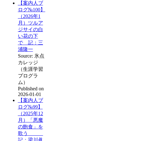
【案内人ブ
ログ№100】
（2026年1
月）ツルア
ジサイの白
い花の下
で 記：三
浦隆一
Source: 氷点
カレッジ
（生涯学習
プログラ
ム）
Published on
2026-01-01
【案内人ブ
ログ№99】
（2025年12
月）「悪魔
の飽食」を
歌う
記：梁川眞