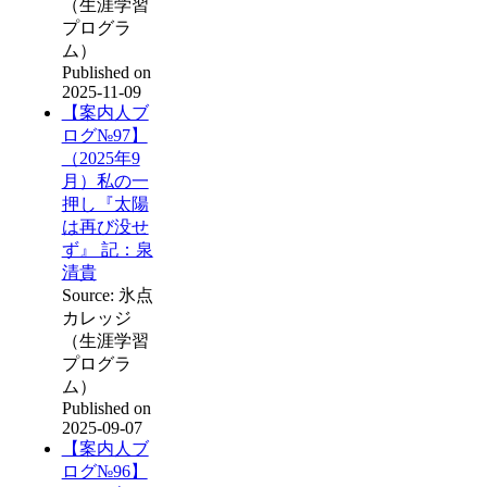
（生涯学習
プログラ
ム）
Published on
2025-11-09
【案内人ブ
ログ№97】
（2025年9
月）私の一
押し『太陽
は再び没せ
ず』 記：泉
清貴
Source: 氷点
カレッジ
（生涯学習
プログラ
ム）
Published on
2025-09-07
【案内人ブ
ログ№96】