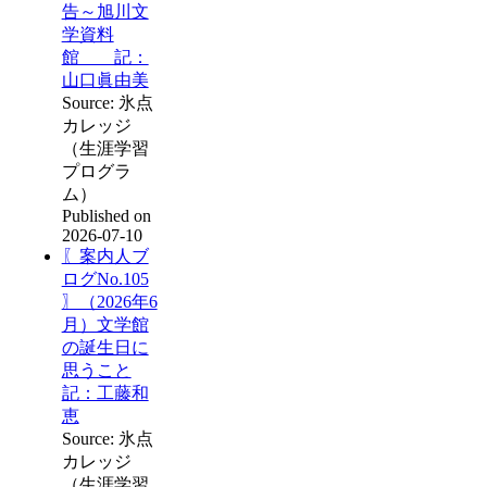
告～旭川文
学資料
館 記：
山口眞由美
Source: 氷点
カレッジ
（生涯学習
プログラ
ム）
Published on
2026-07-10
〖案内人ブ
ログNo.105
〗（2026年6
月）文学館
の誕生日に
思うこと
記：工藤和
恵
Source: 氷点
カレッジ
（生涯学習