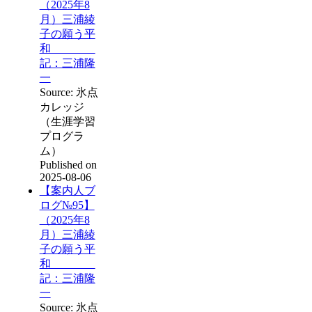
（2025年8
月）三浦綾
子の願う平
和
記：三浦隆
一
Source: 氷点
カレッジ
（生涯学習
プログラ
ム）
Published on
2025-08-06
【案内人ブ
ログ№95】
（2025年8
月）三浦綾
子の願う平
和
記：三浦隆
一
Source: 氷点