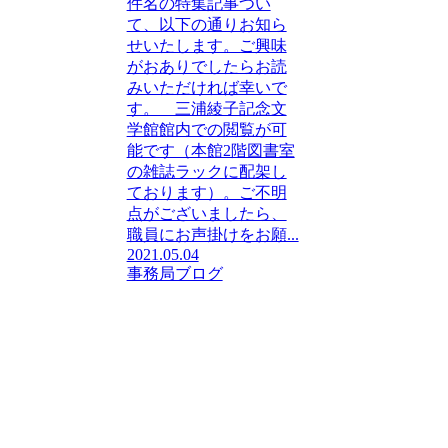
件名の特集記事つい
て、以下の通りお知ら
せいたします。ご興味
がおありでしたらお読
みいただければ幸いで
す。 三浦綾子記念文
学館館内での閲覧が可
能です（本館2階図書室
の雑誌ラックに配架し
ております）。ご不明
点がございましたら、
職員にお声掛けをお願...
2021.05.04
事務局ブログ