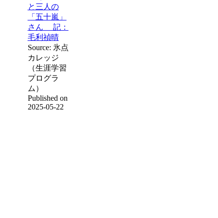
と三人の
「五十嵐」
さん 記：
毛利禎晴
Source: 氷点
カレッジ
（生涯学習
プログラ
ム）
Published on
2025-05-22