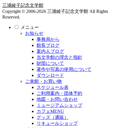
三浦綾子記念文学館
Copyright © 2006-2026 三浦綾子記念文学館 All Rights
Reserved.
メニュー
お知らせ
事務局から
館長ブログ
案内人ブログ
当文学館の理念と指針
財団について
著作や写真の使用について
ダウンロード
ご来館・お買い物
スケジュール表
ご利用案内・団体予約
地図・お問い合わせ
ミュージアムショップ
カフェMENU
グッズ（通販）
リキュールショップ