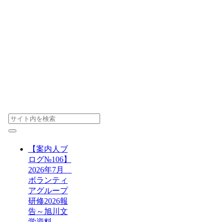
【案内人ブ
ログ№106】
2026年7月
ボランティ
アグループ
研修2026報
告～旭川文
学資料