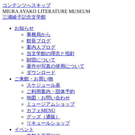
コンテンツへスキップ
MIURA AYAKO LITERATURE MUSEUM
三浦綾子記念文学館
お知らせ
事務局から
館長ブログ
案内人ブログ
当文学館の理念と指針
財団について
著作や写真の使用について
ダウンロード
ご来館・お買い物
スケジュール表
ご利用案内・団体予約
地図・お問い合わせ
ミュージアムショップ
カフェMENU
グッズ（通販）
リキュールショップ
イベント