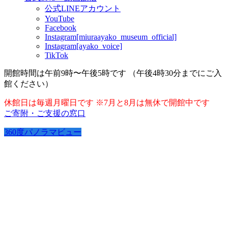
公式LINEアカウント
YouTube
Facebook
Instagram[miuraayako_museum_official]
Instagram[ayako_voice]
TikTok
開館時間は午前9時〜午後5時です （午後4時30分までにご入
館ください）
休館日は毎週月曜日です ※7月と8月は無休で開館中です
ご寄附・ご支援の窓口
360度パノラマビュー