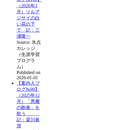
（2026年1
月）ツルア
ジサイの白
い花の下
で 記：三
浦隆一
Source: 氷点
カレッジ
（生涯学習
プログラ
ム）
Published on
2026-01-01
【案内人ブ
ログ№99】
（2025年12
月）「悪魔
の飽食」を
歌う
記：梁川眞
澄