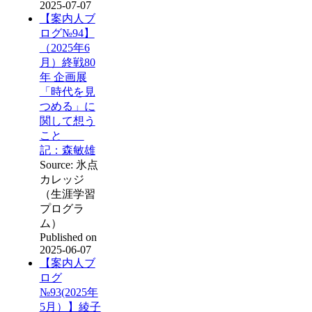
2025-07-07
【案内人ブ
ログ№94】
（2025年6
月）終戦80
年 企画展
「時代を見
つめる」に
関して想う
こと
記：森敏雄
Source: 氷点
カレッジ
（生涯学習
プログラ
ム）
Published on
2025-06-07
【案内人ブ
ログ
№93(2025年
5月）】綾子