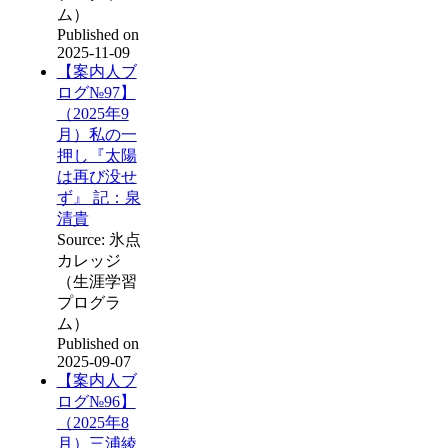
ム）
Published on
2025-11-09
【案内人ブ
ログ№97】
（2025年9
月）私の一
押し『太陽
は再び没せ
ず』 記：泉
清貴
Source: 氷点
カレッジ
（生涯学習
プログラ
ム）
Published on
2025-09-07
【案内人ブ
ログ№96】
（2025年8
月）三浦綾