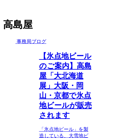
高島屋
事務局ブログ
【氷点地ビール
のご案内】高島
屋「大北海道
展」大阪・岡
山・京都で氷点
地ビールが販売
されます
「氷点地ビール」を製
造している、大雪地ビ