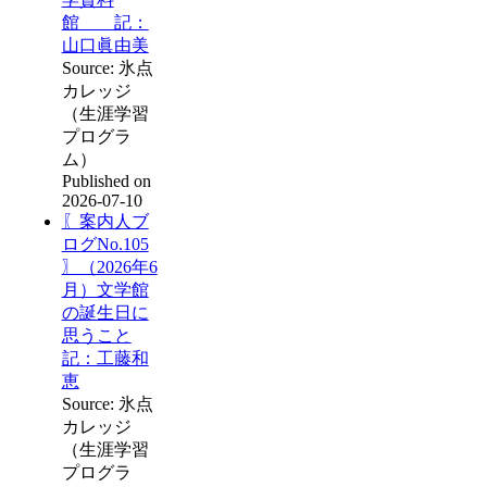
館 記：
山口眞由美
Source: 氷点
カレッジ
（生涯学習
プログラ
ム）
Published on
2026-07-10
〖案内人ブ
ログNo.105
〗（2026年6
月）文学館
の誕生日に
思うこと
記：工藤和
恵
Source: 氷点
カレッジ
（生涯学習
プログラ