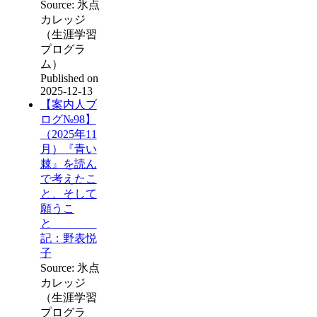
Source: 氷点
カレッジ
（生涯学習
プログラ
ム）
Published on
2025-12-13
【案内人ブ
ログ№98】
（2025年11
月）『青い
棘』を読ん
で考えたこ
と、そして
願うこ
と
記：野表悦
子
Source: 氷点
カレッジ
（生涯学習
プログラ