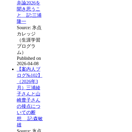
弁論2026を
聞き思うこ
と 記:三浦
隆一
Source: 氷点
カレッジ
（生涯学習
プログラ
ム）
Published on
2026-04-08
【案内人ブ
ログ№102】
（2026年3
月）三浦綾
子さんと山
崎豊子さん
の接点につ
いての断
想 記:森敏
雄
Source: 氷点