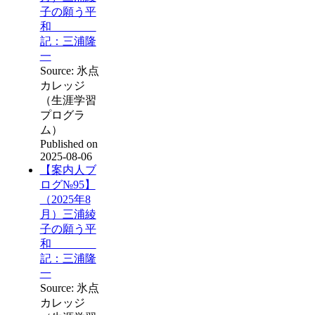
子の願う平
和
記：三浦隆
一
Source: 氷点
カレッジ
（生涯学習
プログラ
ム）
Published on
2025-08-06
【案内人ブ
ログ№95】
（2025年8
月）三浦綾
子の願う平
和
記：三浦隆
一
Source: 氷点
カレッジ