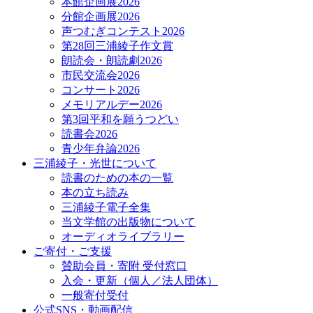
本館企画展2026
分館企画展2026
声つむぎコンテスト2026
第28回三浦綾子作文賞
朗読会・朗読劇2026
市民交流会2026
コンサート2026
メモリアルデー2026
第3回平和を願うつどい
読書会2026
青少年弁論2026
三浦綾子・光世について
読書のための本の一覧
本の立ち読み
三浦綾子電子全集
当文学館の出版物について
オーディオライブラリー
ご寄付・ご支援
賛助会員・寄附 受付窓口
入会・更新（個人／法人団体）
一般寄付受付
公式SNS・動画配信