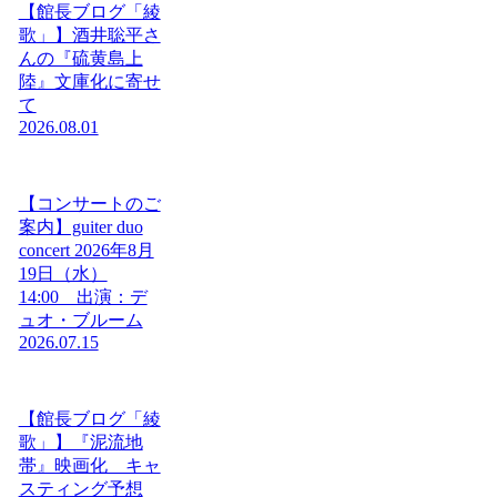
【館長ブログ「綾
歌」】酒井聡平さ
んの『硫黄島上
陸』文庫化に寄せ
て
2026.08.01
【コンサートのご
案内】guiter duo
concert 2026年8月
19日（水）
14:00 出演：デ
ュオ・ブルーム
2026.07.15
【館長ブログ「綾
歌」】『泥流地
帯』映画化 キャ
スティング予想