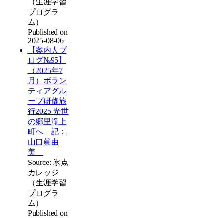
（生涯学習
プログラ
ム）
Published on
2025-08-06
【案内人ブ
ログ№95】
（2025年7
月）ボラン
ティアグル
ープ研修旅
行2025 光世
の郷里滝上
町へ 記：
山口眞由
美
Source: 氷点
カレッジ
（生涯学習
プログラ
ム）
Published on