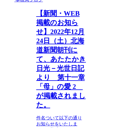
【新聞・WEB
掲載のお知ら
せ】2022年12月
24日（土）北海
道新聞朝刊に
て、あたたかき
日光－光世日記
より 第十一章
「母」の愛 2
が掲載されまし
た。
件名ついて以下の通り
お知らせをいたしま