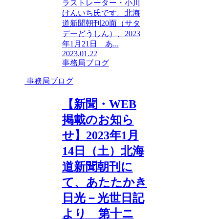
ラストレーター・小川
けんいち氏です。北海
道新聞朝刊20面（サタ
デーどうしん）、2023
年1月21日 あ...
2023.01.22
事務局ブログ
事務局ブログ
【新聞・WEB
掲載のお知ら
せ】2023年1月
14日（土）北海
道新聞朝刊に
て、あたたかき
日光－光世日記
より 第十ニ