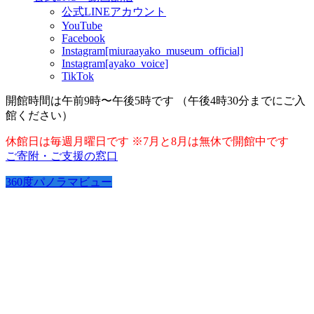
公式LINEアカウント
YouTube
Facebook
Instagram[miuraayako_museum_official]
Instagram[ayako_voice]
TikTok
開館時間は午前9時〜午後5時です （午後4時30分までにご入
館ください）
休館日は毎週月曜日です ※7月と8月は無休で開館中です
ご寄附・ご支援の窓口
360度パノラマビュー