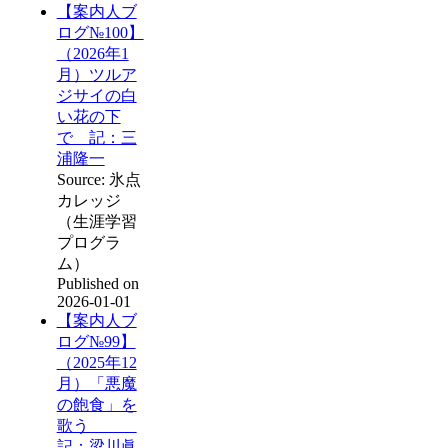
【案内人ブ
ログ№100】
（2026年1
月）ツルア
ジサイの白
い花の下
で 記：三
浦隆一
Source: 氷点
カレッジ
（生涯学習
プログラ
ム）
Published on
2026-01-01
【案内人ブ
ログ№99】
（2025年12
月）「悪魔
の飽食」を
歌う
記：梁川眞