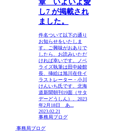
章 いよいよ愛
し7 が掲載され
ました。
件名ついて以下の通り
お知らせをいたしま
す。ご興味がおありで
したら、お読みいただ
ければ幸いです。ノベ
ライズ執筆は田中綾館
長、挿絵は旭川在住イ
ラストレーター・小川
けんいち氏です。北海
道新聞朝刊19面（サタ
デーどうしん）、2023
年2月18日 あ...
2023.02.21
事務局ブログ
事務局ブログ