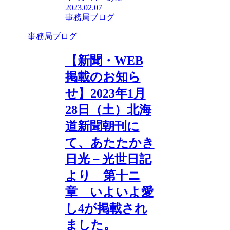
2023.02.07
事務局ブログ
事務局ブログ
【新聞・WEB
掲載のお知ら
せ】2023年1月
28日（土）北海
道新聞朝刊に
て、あたたかき
日光－光世日記
より 第十ニ
章 いよいよ愛
し4が掲載され
ました。