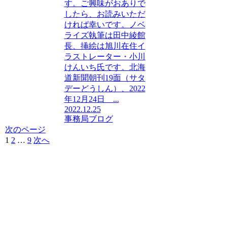
す。ご興味がおありで
したら、お読みいただ
ければ幸いです。ノベ
ライズ執筆は田中綾館
長、挿絵は旭川在住イ
ラストレーター・小川
けんいち氏です。北海
道新聞朝刊19面（サタ
デーどうしん）、2022
年12月24日 ...
2022.12.25
事務局ブログ
次のページ
1
2
…
9
次へ