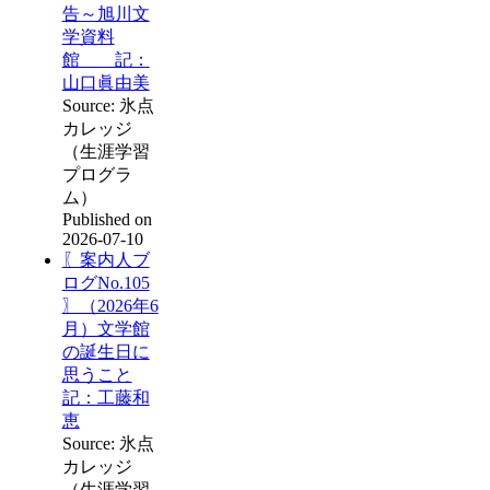
告～旭川文
学資料
館 記：
山口眞由美
Source: 氷点
カレッジ
（生涯学習
プログラ
ム）
Published on
2026-07-10
〖案内人ブ
ログNo.105
〗（2026年6
月）文学館
の誕生日に
思うこと
記：工藤和
恵
Source: 氷点
カレッジ
（生涯学習