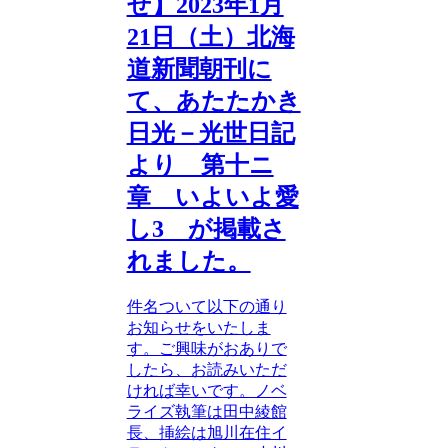
せ】2023年1月
21日（土）北海
道新聞朝刊に
て、あたたかき
日光－光世日記
より 第十ニ
章 いよいよ愛
し3 が掲載さ
れました。
件名ついて以下の通り
お知らせをいたしま
す。ご興味がおありで
したら、お読みいただ
ければ幸いです。ノベ
ライズ執筆は田中綾館
長、挿絵は旭川在住イ