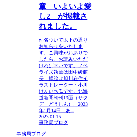
章 いよいよ愛
し2 が掲載さ
れました。
件名ついて以下の通り
お知らせをいたしま
す。ご興味がおありで
したら、お読みいただ
ければ幸いです。ノベ
ライズ執筆は田中綾館
長、挿絵は旭川在住イ
ラストレーター・小川
けんいち氏です。北海
道新聞朝刊19面（サタ
デーどうしん）、2023
年1月14日 あ...
2023.01.15
事務局ブログ
事務局ブログ