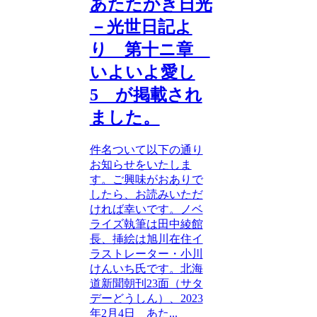
あたたかき日光
－光世日記よ
り 第十ニ章
いよいよ愛し
5 が掲載され
ました。
件名ついて以下の通り
お知らせをいたしま
す。ご興味がおありで
したら、お読みいただ
ければ幸いです。ノベ
ライズ執筆は田中綾館
長、挿絵は旭川在住イ
ラストレーター・小川
けんいち氏です。北海
道新聞朝刊23面（サタ
デーどうしん）、2023
年2月4日 あた...