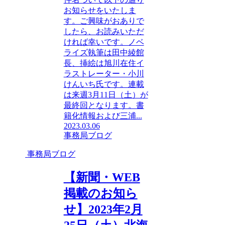
お知らせをいたしま
す。ご興味がおありで
したら、お読みいただ
ければ幸いです。ノベ
ライズ執筆は田中綾館
長、挿絵は旭川在住イ
ラストレーター・小川
けんいち氏です。連載
は来週3月11日（土）が
最終回となります。書
籍化情報および三浦...
2023.03.06
事務局ブログ
事務局ブログ
【新聞・WEB
掲載のお知ら
せ】2023年2月