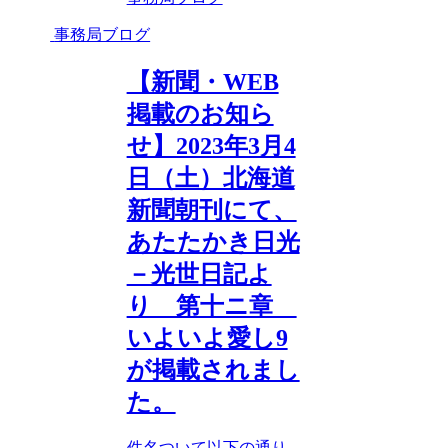
事務局ブログ
【新聞・WEB
掲載のお知ら
せ】2023年3月4
日（土）北海道
新聞朝刊にて、
あたたかき日光
－光世日記よ
り 第十ニ章
いよいよ愛し9
が掲載されまし
た。
件名ついて以下の通り