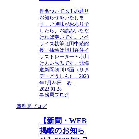
件名ついて以下の通り
お知らせをいたしま
す。ご興味がおありで
したら、お読みいただ
ければ幸いです。ノベ
ライズ執筆は田中綾館
長、挿絵は旭川在住イ
ラストレーター・小川
けんいち氏です。北海
道新聞朝刊19面（サタ
デーどうしん）、2023
年1月28日 あ...
2023.01.28
事務局ブログ
事務局ブログ
【新聞・WEB
掲載のお知ら