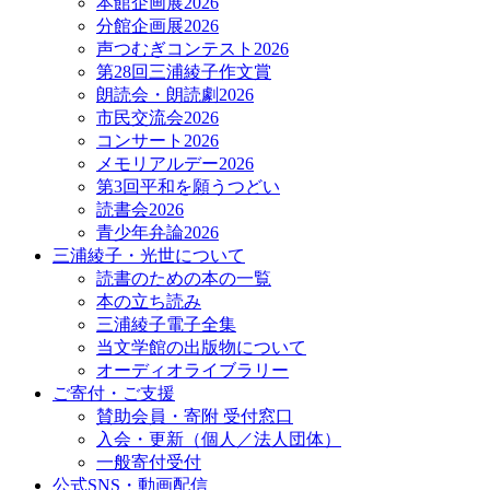
本館企画展2026
分館企画展2026
声つむぎコンテスト2026
第28回三浦綾子作文賞
朗読会・朗読劇2026
市民交流会2026
コンサート2026
メモリアルデー2026
第3回平和を願うつどい
読書会2026
青少年弁論2026
三浦綾子・光世について
読書のための本の一覧
本の立ち読み
三浦綾子電子全集
当文学館の出版物について
オーディオライブラリー
ご寄付・ご支援
賛助会員・寄附 受付窓口
入会・更新（個人／法人団体）
一般寄付受付
公式SNS・動画配信