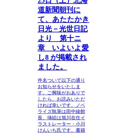
25日（土）北海
道新聞朝刊に
て、あたたかき
日光－光世日記
より 第十ニ
章 いよいよ愛
し8 が掲載され
ました。
件名ついて以下の通り
お知らせをいたしま
す。ご興味がおありで
したら、お読みいただ
ければ幸いです。ノベ
ライズ執筆は田中綾館
長、挿絵は旭川在住イ
ラストレーター・小川
けんいち氏です。書籍