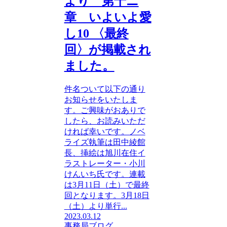
より 第十ニ
章 いよいよ愛
し10 〈最終
回〉が掲載され
ました。
件名ついて以下の通り
お知らせをいたしま
す。ご興味がおありで
したら、お読みいただ
ければ幸いです。ノベ
ライズ執筆は田中綾館
長、挿絵は旭川在住イ
ラストレーター・小川
けんいち氏です。連載
は3月11日（土）で最終
回となります。3月18日
（土）より単行...
2023.03.12
事務局ブログ