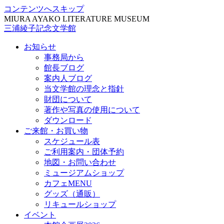
コンテンツへスキップ
MIURA AYAKO LITERATURE MUSEUM
三浦綾子記念文学館
お知らせ
事務局から
館長ブログ
案内人ブログ
当文学館の理念と指針
財団について
著作や写真の使用について
ダウンロード
ご来館・お買い物
スケジュール表
ご利用案内・団体予約
地図・お問い合わせ
ミュージアムショップ
カフェMENU
グッズ（通販）
リキュールショップ
イベント