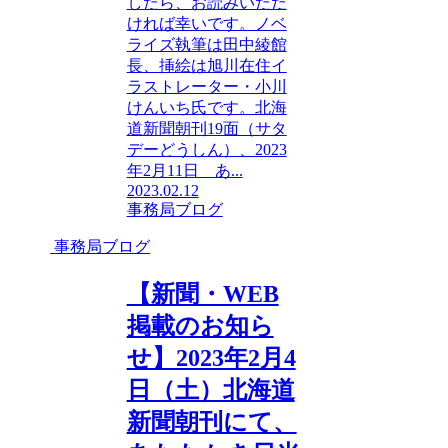
したら、お読みいただ
ければ幸いです。ノベ
ライズ執筆は田中綾館
長、挿絵は旭川在住イ
ラストレーター・小川
けんいち氏です。北海
道新聞朝刊19面（サタ
デーどうしん）、2023
年2月11日 あ...
2023.02.12
事務局ブログ
事務局ブログ
【新聞・WEB
掲載のお知ら
せ】2023年2月4
日（土）北海道
新聞朝刊にて、