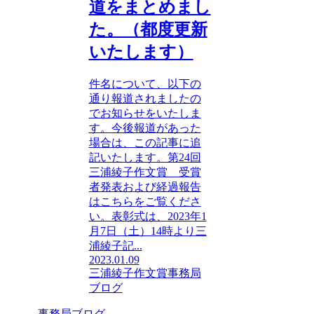
道をまとめまし
た。（都度更新
いたします）
件名について、以下の
通り報道されましたの
でお知らせをいたしま
す。今後報道があった
場合は、この記事に追
記いたします。第24回
三浦綾子作文賞 受賞
者発表および経過報告
はこちらをご覧くださ
い。表彰式は、2023年1
月7日（土）14時より三
浦綾子記...
2023.01.09
三浦綾子作文賞
事務局
ブログ
事務局ブログ