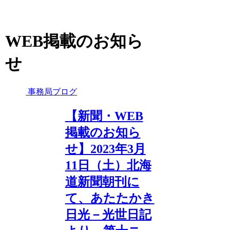
WEB掲載のお知ら
せ
事務局ブログ
【新聞・WEB
掲載のお知ら
せ】2023年3月
11日（土）北海
道新聞朝刊に
て、あたたかき
日光－光世日記