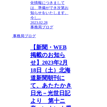
化情報につきまして
は、準備ができ次第お
知らせをいたします。
今し...
2023.02.28
事務局ブログ
事務局ブログ
【新聞・WEB
掲載のお知ら
せ】2023年2月
18日（土）北海
道新聞朝刊に
て、あたたかき
日光－光世日記
より 第十ニ