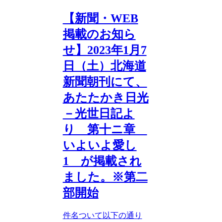
【新聞・WEB
掲載のお知ら
せ】2023年1月7
日（土）北海道
新聞朝刊にて、
あたたかき日光
－光世日記よ
り 第十ニ章
いよいよ愛し
1 が掲載され
ました。※第二
部開始
件名ついて以下の通り