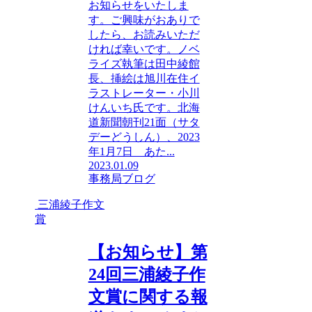
お知らせをいたしま
す。ご興味がおありで
したら、お読みいただ
ければ幸いです。ノベ
ライズ執筆は田中綾館
長、挿絵は旭川在住イ
ラストレーター・小川
けんいち氏です。北海
道新聞朝刊21面（サタ
デーどうしん）、2023
年1月7日 あた...
2023.01.09
事務局ブログ
三浦綾子作文
賞
【お知らせ】第
24回三浦綾子作
文賞に関する報