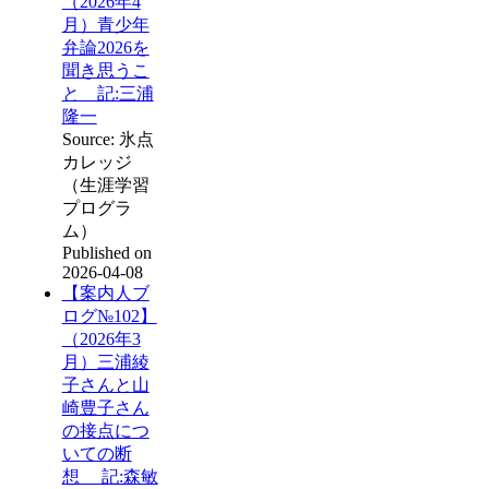
（2026年4
月）青少年
弁論2026を
聞き思うこ
と 記:三浦
隆一
Source: 氷点
カレッジ
（生涯学習
プログラ
ム）
Published on
2026-04-08
【案内人ブ
ログ№102】
（2026年3
月）三浦綾
子さんと山
崎豊子さん
の接点につ
いての断
想 記:森敏