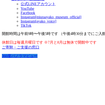
公式LINEアカウント
YouTube
Facebook
Instagram[miuraayako_museum_official]
Instagram[ayako_voice]
TikTok
開館時間は午前9時〜午後5時です （午後4時30分までにご入
休館日は毎週月曜日です ※7月と8月は無休で開館中です
ご寄附・ご支援の窓口
360度パノラマビュー