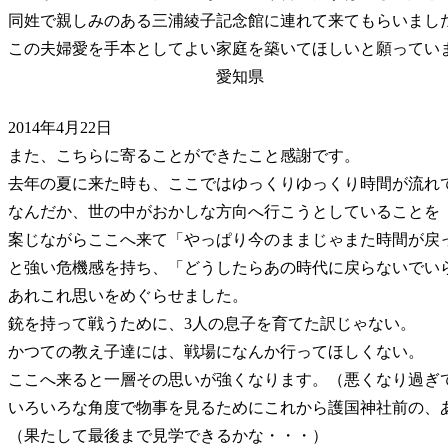
同姓で親しみのある三浦綾子記念館に連れて来てもらいまし
この夫婦愛を手本としてよい家庭を築いてほしいと願ってい
愛知県
2014年4月22日
また、こちらに寄ることができたこと感謝です。
去年の夏に来た時も、ここではゆっくりゆっくり時間が流れ
なんだか、世の中がおかしな方向へ行こうとしていることを
案じながらここへ来て「やっぱり今のままじゃまた時間が戻
と強い危機感を持ち、「どうしたらあの時代に戻らないでい
あれこれ思いをめぐらせました。
銃を持って戦うために、3人の息子を育てた訳じゃない。
かつての教え子達には、戦場になんか行ってほしくない。
ここへ来ると一層その思いが強くなります。（悪くなり過ぎ
いろいろな角度で物事を見るためにこれから護国神社前の、
（果たして最後まで見学できるかな・・・）