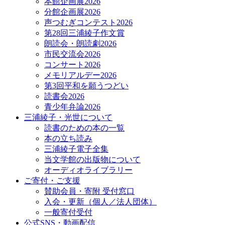
本館企画展2026
分館企画展2026
声つむぎコンテスト2026
第28回三浦綾子作文賞
朗読会・朗読劇2026
市民交流会2026
コンサート2026
メモリアルデー2026
第3回平和を願うつどい
読書会2026
青少年弁論2026
三浦綾子・光世について
読書のための本の一覧
本の立ち読み
三浦綾子電子全集
当文学館の出版物について
オーディオライブラリー
ご寄付・ご支援
賛助会員・寄附 受付窓口
入会・更新（個人／法人団体）
一般寄付受付
公式SNS・動画配信