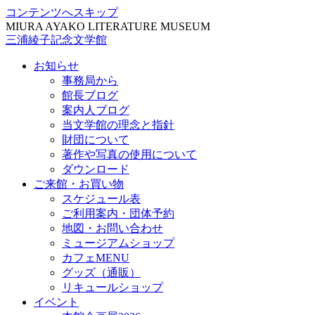
コンテンツへスキップ
MIURA AYAKO LITERATURE MUSEUM
三浦綾子記念文学館
お知らせ
事務局から
館長ブログ
案内人ブログ
当文学館の理念と指針
財団について
著作や写真の使用について
ダウンロード
ご来館・お買い物
スケジュール表
ご利用案内・団体予約
地図・お問い合わせ
ミュージアムショップ
カフェMENU
グッズ（通販）
リキュールショップ
イベント