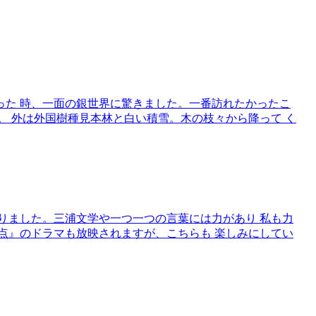
り立った 時、一面の銀世界に驚きました。一番訪れたかったこ
。 外は外国樹種見本林と白い積雪。木の枝々から降って く
く 参りました。三浦文学や一つ一つの言葉には力があり 私も力
点』のドラマも放映されますが、こちらも 楽しみにしてい