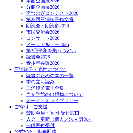
本館企画展2026
分館企画展2026
声つむぎコンテスト2026
第28回三浦綾子作文賞
朗読会・朗読劇2026
市民交流会2026
コンサート2026
メモリアルデー2026
第3回平和を願うつどい
読書会2026
青少年弁論2026
三浦綾子・光世について
読書のための本の一覧
本の立ち読み
三浦綾子電子全集
当文学館の出版物について
オーディオライブラリー
ご寄付・ご支援
賛助会員・寄附 受付窓口
入会・更新（個人／法人団体）
一般寄付受付
公式SNS・動画配信