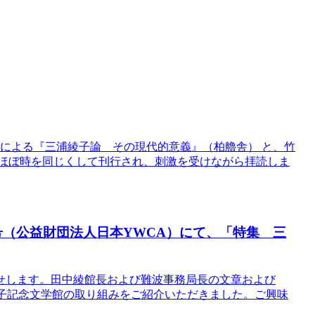
氏による『三浦綾子論 その現代的意義』（柏艪舎） と、竹
がほぼ時を同じくして刊行され、刺激を受けながら拝読しま
月号（公益財団法人日本YWCA）にて、「特集 三
せします。田中綾館長および難波事務局長の文章および
綾子記念文学館の取り組みをご紹介いただきました。ご興味