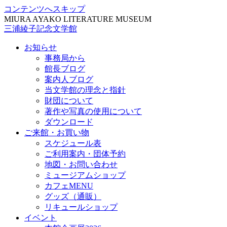
コンテンツへスキップ
MIURA AYAKO LITERATURE MUSEUM
三浦綾子記念文学館
お知らせ
事務局から
館長ブログ
案内人ブログ
当文学館の理念と指針
財団について
著作や写真の使用について
ダウンロード
ご来館・お買い物
スケジュール表
ご利用案内・団体予約
地図・お問い合わせ
ミュージアムショップ
カフェMENU
グッズ（通販）
リキュールショップ
イベント