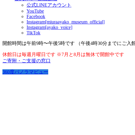
公式LINEアカウント
YouTube
Facebook
Instagram[miuraayako_museum_official]
Instagram[ayako_voice]
TikTok
開館時間は午前9時〜午後5時です （午後4時30分までにご入
休館日は毎週月曜日です ※7月と8月は無休で開館中です
ご寄附・ご支援の窓口
360度パノラマビュー