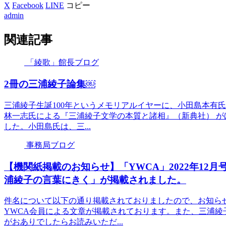
X
Facebook
LINE
コピー
admin
関連記事
「綾歌」館長ブログ
2冊の三浦綾子論集￼
三浦綾子生誕100年というメモリアルイヤーに、小田島本有
林一志氏による『三浦綾子文学の本質と諸相』（新典社） 
した。小田島氏は、三...
事務局ブログ
【機関紙掲載のお知らせ】「YWCA」2022年12
浦綾子の言葉にきく」が掲載されました。
件名について以下の通り掲載されておりましたので、お知ら
YWCA会員による文章が掲載されております。また、三浦
がおありでしたらお読みいただ...