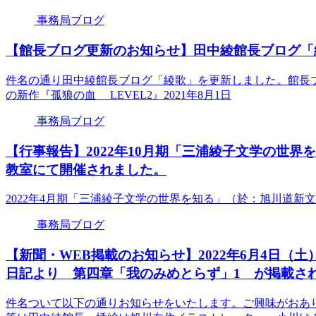
事務局ブログ
【館長ブログ更新のお知らせ】田中綾館長ブログ「
件名の通り田中綾館長ブログ「綾歌」を更新しました。館長
の新作『孤狼の血 LEVEL2』2021年8月1日
事務局ブログ
【行事報告】2022年10月期「三浦綾子文学の世
教室にて開催されました。
2022年4月期「三浦綾子文学の世界を知る」（於：旭川道
事務局ブログ
【新聞・WEB掲載のお知らせ】2022年6月4日
日記より 第四章「我のみめとらず」1 が掲載さ
件名ついて以下の通りお知らせをいたします。ご興味がおあ