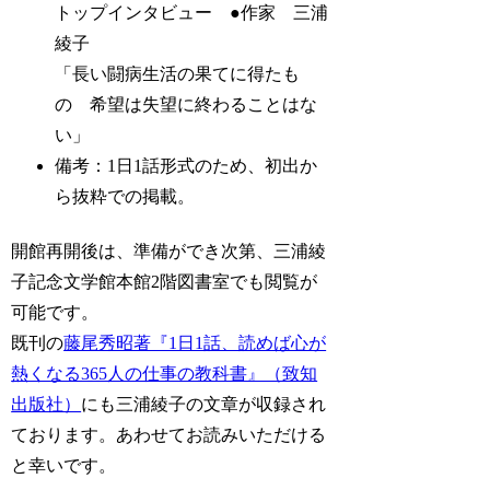
トップインタビュー ●作家 三浦
綾子
「長い闘病生活の果てに得たも
の 希望は失望に終わることはな
い」
備考：1日1話形式のため、初出か
ら抜粋での掲載。
開館再開後は、準備ができ次第、三浦綾
子記念文学館本館2階図書室でも閲覧が
可能です。
既刊の
藤尾秀昭著『1日1話、読めば心が
熱くなる365人の仕事の教科書』（致知
出版社）
にも三浦綾子の文章が収録され
ております。あわせてお読みいただける
と幸いです。