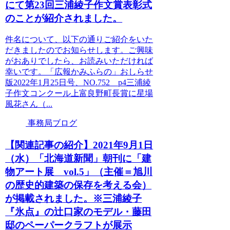
にて第23回三浦綾子作文賞表彰式
のことが紹介されました。
件名について、以下の通りご紹介をいた
だきましたのでお知らせします。ご興味
がおありでしたら、お読みいただければ
幸いです。「広報かみふらの」おしらせ
版2022年1月25日号、NO.752 p4三浦綾
子作文コンクール上富良野町長賞に星場
風花さん（...
事務局ブログ
【関連記事の紹介】2021年9月1日
（水）「北海道新聞」朝刊に「建
物アート展 vol.5」（主催＝旭川
の歴史的建築の保存を考える会）
が掲載されました。※三浦綾子
『氷点』の辻口家のモデル・藤田
邸のペーパークラフトが展示