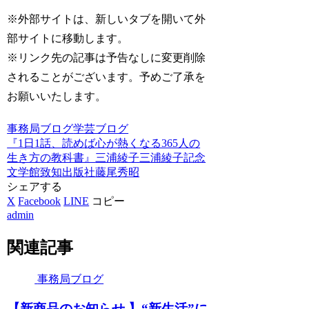
※外部サイトは、新しいタブを開いて外
部サイトに移動します。
※リンク先の記事は予告なしに変更削除
されることがございます。予めご了承を
お願いいたします。
事務局ブログ
学芸ブログ
『1日1話、読めば心が熱くなる365人の
生き方の教科書』
三浦綾子
三浦綾子記念
文学館
致知出版社
藤尾秀昭
シェアする
X
Facebook
LINE
コピー
admin
関連記事
事務局ブログ
【新商品のお知らせ 】“新生活”に