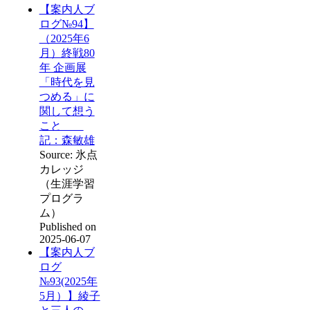
【案内人ブ
ログ№94】
（2025年6
月）終戦80
年 企画展
「時代を見
つめる」に
関して想う
こと
記：森敏雄
Source: 氷点
カレッジ
（生涯学習
プログラ
ム）
Published on
2025-06-07
【案内人ブ
ログ
№93(2025年
5月）】綾子