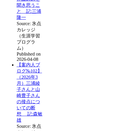
聞き思うこ
と 記:三浦
隆一
Source: 氷点
カレッジ
（生涯学習
プログラ
ム）
Published on
2026-04-08
【案内人ブ
ログ№102】
（2026年3
月）三浦綾
子さんと山
崎豊子さん
の接点につ
いての断
想 記:森敏
雄
Source: 氷点