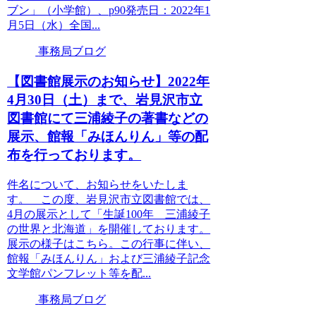
ブン」（小学館）、p90発売日：2022年1
月5日（水）全国...
事務局ブログ
【図書館展示のお知らせ】2022年
4月30日（土）まで、岩見沢市立
図書館にて三浦綾子の著書などの
展示、館報「みほんりん」等の配
布を行っております。
件名について、お知らせをいたしま
す。 この度、岩見沢市立図書館では、
4月の展示として「生誕100年 三浦綾子
の世界と北海道」を開催しております。
展示の様子はこちら。この行事に伴い、
館報「みほんりん」および三浦綾子記念
文学館パンフレット等を配...
事務局ブログ