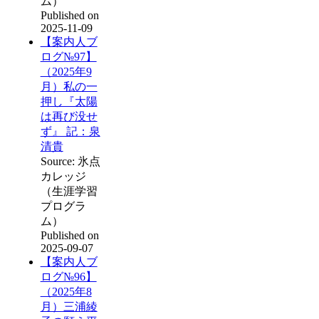
ム）
Published on
2025-11-09
【案内人ブ
ログ№97】
（2025年9
月）私の一
押し『太陽
は再び没せ
ず』 記：泉
清貴
Source: 氷点
カレッジ
（生涯学習
プログラ
ム）
Published on
2025-09-07
【案内人ブ
ログ№96】
（2025年8
月）三浦綾