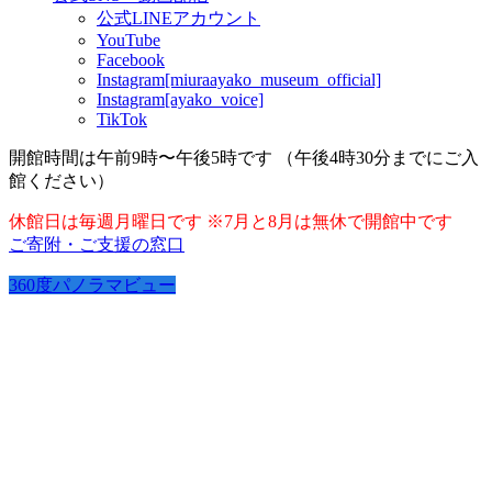
公式LINEアカウント
YouTube
Facebook
Instagram[miuraayako_museum_official]
Instagram[ayako_voice]
TikTok
開館時間は午前9時〜午後5時です （午後4時30分までにご入
館ください）
休館日は毎週月曜日です ※7月と8月は無休で開館中です
ご寄附・ご支援の窓口
360度パノラマビュー