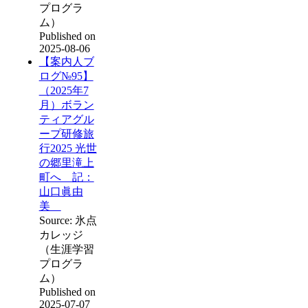
プログラ
ム）
Published on
2025-08-06
【案内人ブ
ログ№95】
（2025年7
月）ボラン
ティアグル
ープ研修旅
行2025 光世
の郷里滝上
町へ 記：
山口眞由
美
Source: 氷点
カレッジ
（生涯学習
プログラ
ム）
Published on
2025-07-07