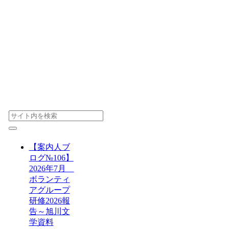
【案内人ブ
ログ№106】
2026年7月
ボランティ
アグループ
研修2026報
告～旭川文
学資料