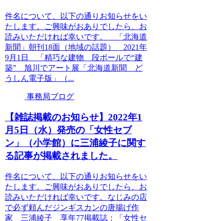
件名について、以下の通りお知らせをい
たします。ご興味がおありでしたら、お
読みいただければ幸いです。 「北海道
新聞」朝刊18面（地域の話題） 2021年
9月1日 「精巧な建物 段ボールで“建
築” 旭川でアート展「北海道新聞 ど
うしん電子版」（...
事務局ブログ
【雑誌掲載のお知らせ】2022年1
月5日（水）発売の「女性セブ
ン」（小学館）に三浦綾子に関す
る記事が掲載されました。
件名について、以下の通りお知らせをい
たします。ご興味がおありでしたら、お
読みいただければ幸いです。なじみの店
で必ず頼んだジンギスカンの唐揚げ作
家 三浦綾子 享年77掲載誌：「女性セ