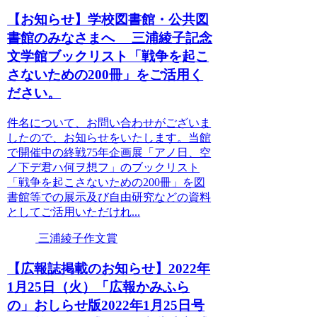
【お知らせ】学校図書館・公共図
書館のみなさまへ 三浦綾子記念
文学館ブックリスト「戦争を起こ
さないための200冊」をご活用く
ださい。
件名について、お問い合わせがございま
したので、お知らせをいたします。当館
で開催中の終戦75年企画展「アノ日、空
ノ下デ君ハ何ヲ想フ」のブックリスト
「戦争を起こさないための200冊」を図
書館等での展示及び自由研究などの資料
としてご活用いただけれ...
三浦綾子作文賞
【広報誌掲載のお知らせ】2022年
1月25日（火）「広報かみふら
の」おしらせ版2022年1月25日号