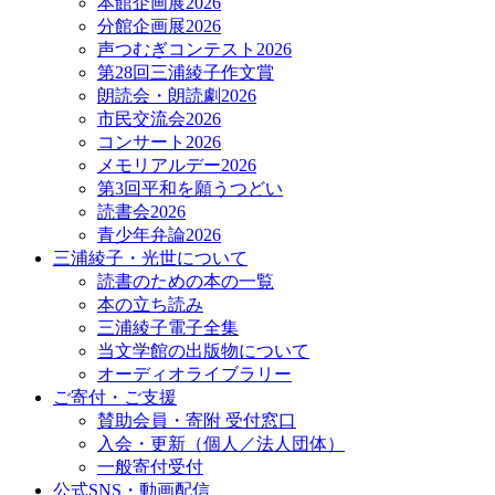
本館企画展2026
分館企画展2026
声つむぎコンテスト2026
第28回三浦綾子作文賞
朗読会・朗読劇2026
市民交流会2026
コンサート2026
メモリアルデー2026
第3回平和を願うつどい
読書会2026
青少年弁論2026
三浦綾子・光世について
読書のための本の一覧
本の立ち読み
三浦綾子電子全集
当文学館の出版物について
オーディオライブラリー
ご寄付・ご支援
賛助会員・寄附 受付窓口
入会・更新（個人／法人団体）
一般寄付受付
公式SNS・動画配信