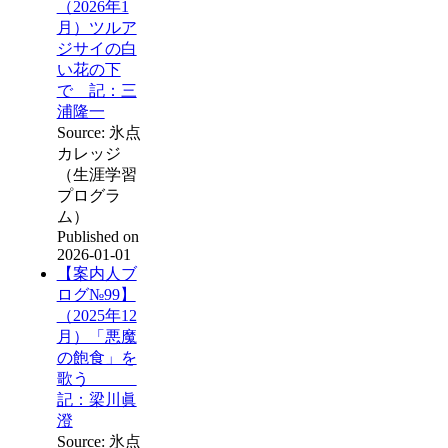
（2026年1
月）ツルア
ジサイの白
い花の下
で 記：三
浦隆一
Source: 氷点
カレッジ
（生涯学習
プログラ
ム）
Published on
2026-01-01
【案内人ブ
ログ№99】
（2025年12
月）「悪魔
の飽食」を
歌う
記：梁川眞
澄
Source: 氷点