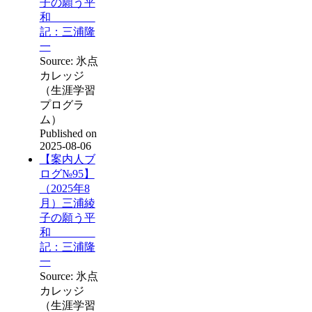
子の願う平
和
記：三浦隆
一
Source: 氷点
カレッジ
（生涯学習
プログラ
ム）
Published on
2025-08-06
【案内人ブ
ログ№95】
（2025年8
月）三浦綾
子の願う平
和
記：三浦隆
一
Source: 氷点
カレッジ
（生涯学習