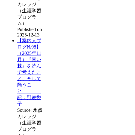
カレッジ
（生涯学習
プログラ
ム）
Published on
2025-12-13
【案内人ブ
ログ№98】
（2025年11
月）『青い
棘』を読ん
で考えたこ
と、そして
願うこ
と
記：野表悦
子
Source: 氷点
カレッジ
（生涯学習
プログラ