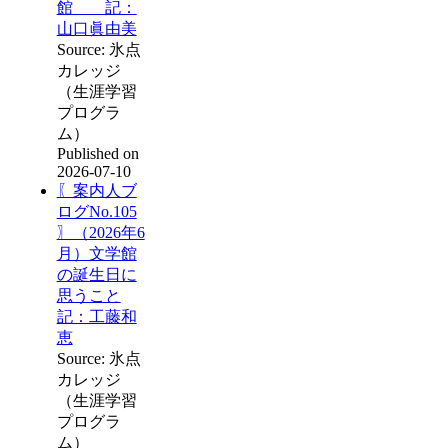
館 記：
山口眞由美
Source: 氷点
カレッジ
（生涯学習
プログラ
ム）
Published on
2026-07-10
〖案内人ブ
ログNo.105
〗（2026年6
月）文学館
の誕生日に
思うこと
記：工藤和
恵
Source: 氷点
カレッジ
（生涯学習
プログラ
ム）