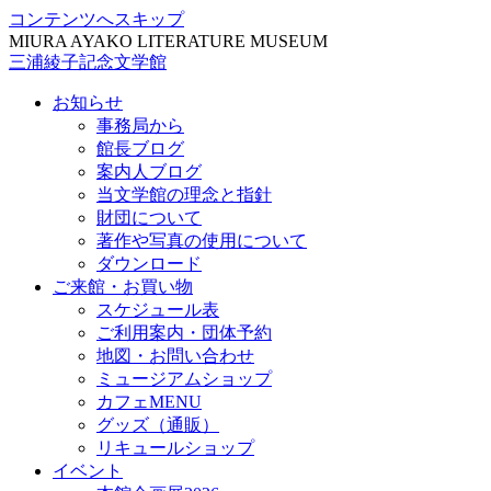
コンテンツへスキップ
MIURA AYAKO LITERATURE MUSEUM
三浦綾子記念文学館
お知らせ
事務局から
館長ブログ
案内人ブログ
当文学館の理念と指針
財団について
著作や写真の使用について
ダウンロード
ご来館・お買い物
スケジュール表
ご利用案内・団体予約
地図・お問い合わせ
ミュージアムショップ
カフェMENU
グッズ（通販）
リキュールショップ
イベント