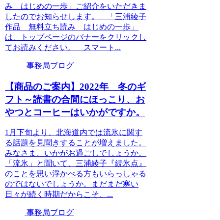
み はじめの一歩」ご紹介をいただきま
したのでお知らせします。 「三浦綾子
作品 無料立ち読み はじめの一歩」
は、トップページのバナーをクリックし
てお読みください。 スマート...
事務局ブログ
【商品のご案内】2022年 冬のギ
フト～読書の合間にほっこり、お
やつとコーヒーはいかがですか。
1月下旬より、北海道内では流氷に関す
る話題を見聞きすることが増えました。
みなさま、いかがお過ごしでしょうか。
「流氷」と聞いて、三浦綾子『続氷点』
のことを思い浮かべる方もいらっしゃる
のではないでしょうか。まだまだ寒い
日々が続く時期だからこそ、...
事務局ブログ