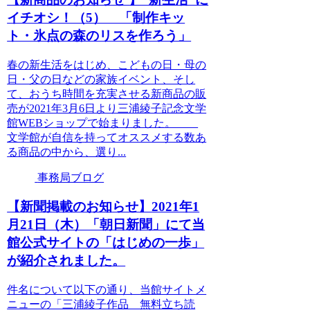
イチオシ！（5） 「制作キッ
ト・氷点の森のリスを作ろう」
春の新生活をはじめ、こどもの日・母の
日・父の日などの家族イベント、そし
て、おうち時間を充実させる新商品の販
売が2021年3月6日より三浦綾子記念文学
館WEBショップで始まりました。
文学館が自信を持ってオススメする数あ
る商品の中から、選り...
事務局ブログ
【新聞掲載のお知らせ】2021年1
月21日（木）「朝日新聞」にて当
館公式サイトの「はじめの一歩」
が紹介されました。
件名について以下の通り、当館サイトメ
ニューの「三浦綾子作品 無料立ち読