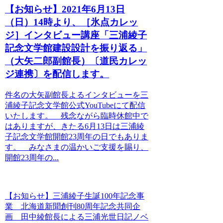
【お知らせ】2021年6月13日
（日）14時より、［氷点カレッ
ジ］インタビュー講座「三浦綾子
記念文学館建設設計を振り返る」
（大矢二郎副館長）〔道民カレッ
ジ連携〕を配信します。
件名の大矢副館長よるインタビューを三
浦綾子記念文学館公式YouTubeにて配信
いたします。 残念ながら臨時休館中で
はありますが、きたる6月13日は三浦綾
子記念文学館開館23周年の日でもありま
す。 みなさまの温かいご支援を賜り、
開館23周年の...
【お知らせ】三浦綾子生誕100年記念事
業 北海道新聞創刊80周年記念共同企
画 田中綾館長による三浦光世日記ノベ