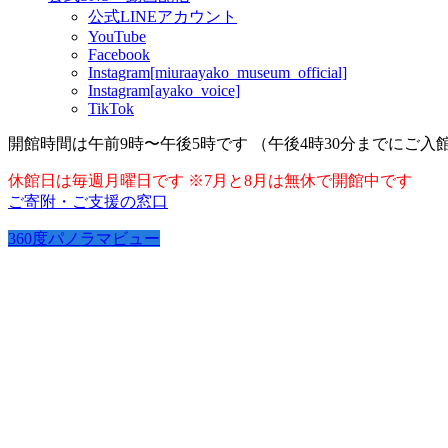
公式LINEアカウント
YouTube
Facebook
Instagram[miuraayako_museum_official]
Instagram[ayako_voice]
TikTok
開館時間は午前9時〜午後5時です （午後4時30分までにご入
休館日は毎週月曜日です ※7月と8月は無休で開館中です
ご寄附・ご支援の窓口
360度パノラマビュー