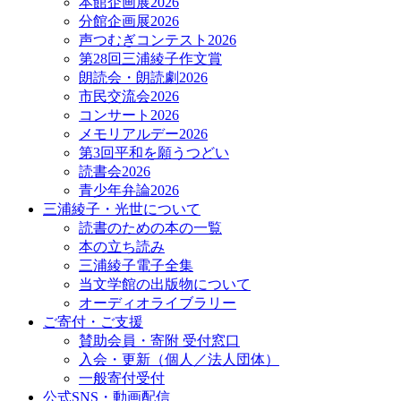
本館企画展2026
分館企画展2026
声つむぎコンテスト2026
第28回三浦綾子作文賞
朗読会・朗読劇2026
市民交流会2026
コンサート2026
メモリアルデー2026
第3回平和を願うつどい
読書会2026
青少年弁論2026
三浦綾子・光世について
読書のための本の一覧
本の立ち読み
三浦綾子電子全集
当文学館の出版物について
オーディオライブラリー
ご寄付・ご支援
賛助会員・寄附 受付窓口
入会・更新（個人／法人団体）
一般寄付受付
公式SNS・動画配信