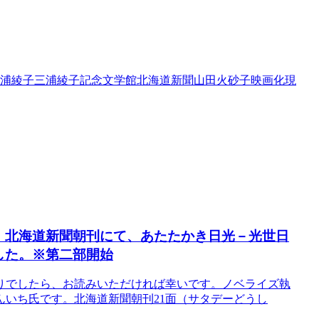
浦綾子
三浦綾子記念文学館
北海道新聞
山田火砂子
映画化
現
（土）北海道新聞朝刊にて、あたたかき日光－光世日
した。※第二部開始
りでしたら、お読みいただければ幸いです。ノベライズ執
いち氏です。北海道新聞朝刊21面（サタデーどうし