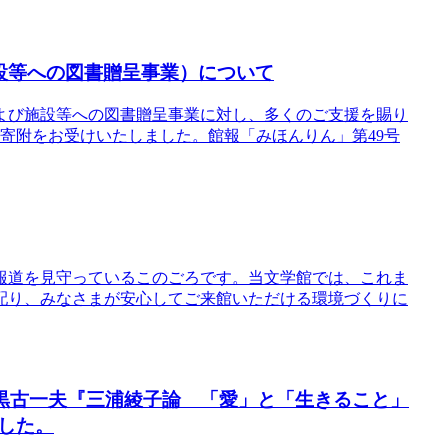
設等への図書贈呈事業）について
よび施設等への図書贈呈事業に対し、多くのご支援を賜り
円のご寄附をお受けいたしました。館報「みほんりん」第49号
報道を見守っているこのごろです。当文学館では、これま
配り、みなさまが安心してご来館いただける環境づくりに
り、黒古一夫『三浦綾子論 「愛」と「生きること」
した。