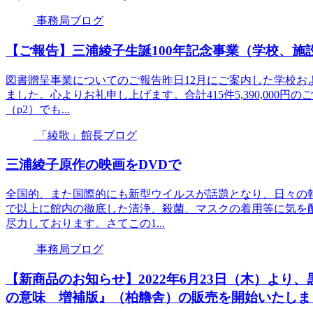
事務局ブログ
【ご報告】三浦綾子生誕100年記念事業（学校、施
図書贈呈事業についてのご報告昨日12月にご案内した学校お
ました。心よりお礼申し上げます。合計415件5,390,000
（p2）でも...
「綾歌」館長ブログ
三浦綾子原作の映画をDVDで
全国的、また国際的にも新型ウイルスが話題となり、日々の
で以上に館内の徹底した清浄、殺菌、マスクの着用等に気を
尽力しております。さてこの1...
事務局ブログ
【新商品のお知らせ】2022年6月23日（木）よ
の意味 増補版』（柏艪舎）の販売を開始いたしま