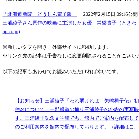
「北海道新聞 どうしん電子版」
2022年2月15日 09:16公開
三浦綾子さん原作の映画に主演した女優 常盤貴子（ときわ・たかこ
np.co.jp)
※新しいタブを開き、外部サイトに移動します。
※リンク先の記事は予告なしに変更削除されることがござい
以下の記事もあわせてお読みいただければ幸いです。
【お知らせ】三浦綾子『われ弱ければ 矢嶋楫子伝』
件名について、一部報道の通り三浦綾子の小説の実写映
す。三浦綾子記念文学館でも、館内でご案内を配布して
のご利用案内を館内で配布しております。（詳細はこ...