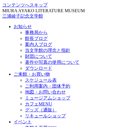
コンテンツへスキップ
MIURA AYAKO LITERATURE MUSEUM
三浦綾子記念文学館
お知らせ
事務局から
館長ブログ
案内人ブログ
当文学館の理念と指針
財団について
著作や写真の使用について
ダウンロード
ご来館・お買い物
スケジュール表
ご利用案内・団体予約
地図・お問い合わせ
ミュージアムショップ
カフェMENU
グッズ（通販）
リキュールショップ
イベント