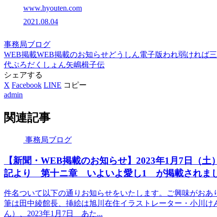
www.hyouten.com
2021.08.04
事務局ブログ
WEB掲載
WEB掲載のお知らせ
どうしん電子版
われ弱ければ
三
代ぷろだくしょん
矢嶋楫子伝
シェアする
X
Facebook
LINE
コピー
admin
関連記事
事務局ブログ
【新聞・WEB掲載のお知らせ】2023年1月7日
記より 第十ニ章 いよいよ愛し1 が掲載されま
件名ついて以下の通りお知らせをいたします。ご興味がおあ
筆は田中綾館長、挿絵は旭川在住イラストレーター・小川けん
ん）、2023年1月7日 あた...