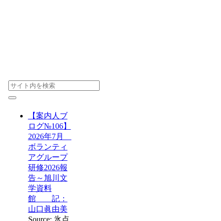
【案内人ブ
ログ№106】
2026年7月
ボランティ
アグループ
研修2026報
告～旭川文
学資料
館 記：
山口眞由美
Source: 氷点