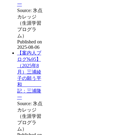
一
Source: 氷点
カレッジ
（生涯学習
プログラ
ム）
Published on
2025-08-06
【案内人ブ
ログ№95】
（2025年8
月）三浦綾
子の願う平
和
記：三浦隆
一
Source: 氷点
カレッジ
（生涯学習
プログラ
ム）
Published on