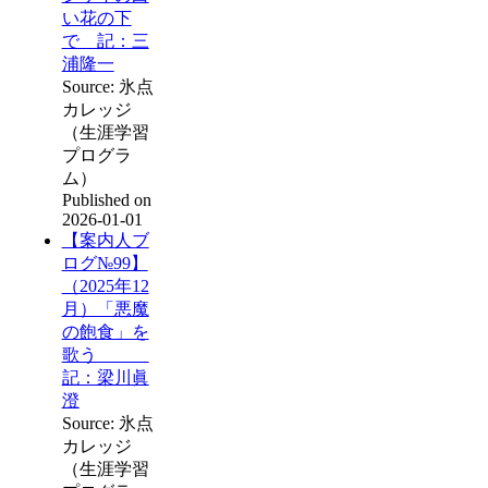
い花の下
で 記：三
浦隆一
Source: 氷点
カレッジ
（生涯学習
プログラ
ム）
Published on
2026-01-01
【案内人ブ
ログ№99】
（2025年12
月）「悪魔
の飽食」を
歌う
記：梁川眞
澄
Source: 氷点
カレッジ
（生涯学習