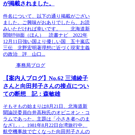
が掲載されました。
件名について、以下の通り掲載がござい
ました。ご興味がおありでしたら、お読
みいただければ幸いです。 北海道新
聞朝刊8面（ほん） 読書ナビ 2022年
12月11日強い国より優しい国 五十嵐広
三伝 北野宏明著理想に近づく現実主義
の政治 評 山口...
事務局ブログ
【案内人ブログ】No.62 三浦綾子
さんと向田邦子さんの接点につい
ての断想 記：森敏雄
そもそもの始まりは8月21日、北海道新
聞論説委員白井高秋氏のオピニオン・コ
ラムであった。主題は「小さき者へのま
なざし」。1981年8月22日台湾旅行中、
航空機事故で亡くなった向田邦子さんの