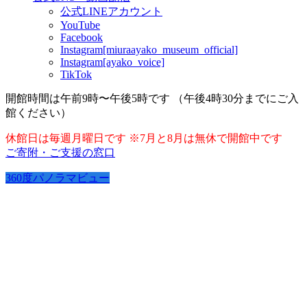
公式LINEアカウント
YouTube
Facebook
Instagram[miuraayako_museum_official]
Instagram[ayako_voice]
TikTok
開館時間は午前9時〜午後5時です （午後4時30分までにご入
館ください）
休館日は毎週月曜日です ※7月と8月は無休で開館中です
ご寄附・ご支援の窓口
360度パノラマビュー