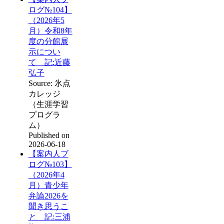
ログ№104】
（2026年5
月）令和8年
度の分館展
示につい
て 記:近藤
弘子
Source: 氷点
カレッジ
（生涯学習
プログラ
ム）
Published on
2026-06-18
【案内人ブ
ログ№103】
（2026年4
月）青少年
弁論2026を
聞き思うこ
と 記:三浦