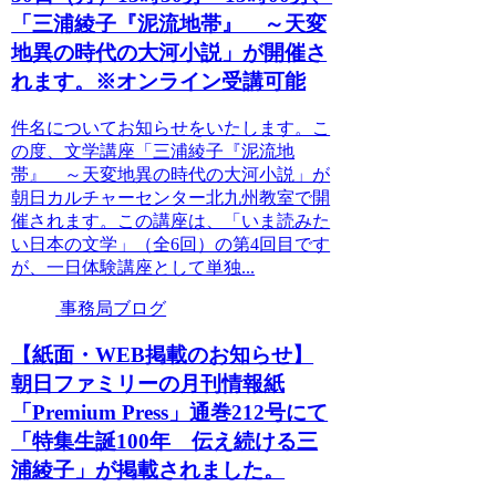
「三浦綾子『泥流地帯』 ～天変
地異の時代の大河小説」が開催さ
れます。※オンライン受講可能
件名についてお知らせをいたします。こ
の度、文学講座「三浦綾子『泥流地
帯』 ～天変地異の時代の大河小説」が
朝日カルチャーセンター北九州教室で開
催されます。この講座は、「いま読みた
い日本の文学」（全6回）の第4回目です
が、一日体験講座として単独...
事務局ブログ
【紙面・WEB掲載のお知らせ】
朝日ファミリーの月刊情報紙
「Premium Press」通巻212号にて
「特集生誕100年 伝え続ける三
浦綾子」が掲載されました。