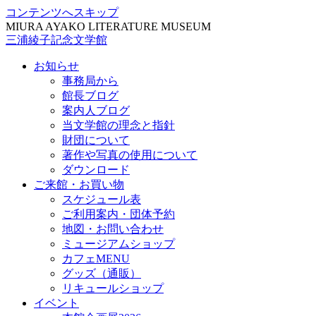
コンテンツへスキップ
MIURA AYAKO LITERATURE MUSEUM
三浦綾子記念文学館
お知らせ
事務局から
館長ブログ
案内人ブログ
当文学館の理念と指針
財団について
著作や写真の使用について
ダウンロード
ご来館・お買い物
スケジュール表
ご利用案内・団体予約
地図・お問い合わせ
ミュージアムショップ
カフェMENU
グッズ（通販）
リキュールショップ
イベント