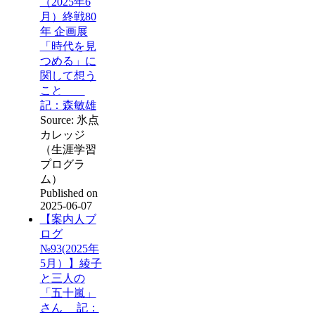
（2025年6
月）終戦80
年 企画展
「時代を見
つめる」に
関して想う
こと
記：森敏雄
Source: 氷点
カレッジ
（生涯学習
プログラ
ム）
Published on
2025-06-07
【案内人ブ
ログ
№93(2025年
5月）】綾子
と三人の
「五十嵐」
さん 記：