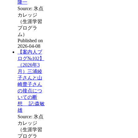
隆一
Source: 氷点
カレッジ
（生涯学習
プログラ
ム）
Published on
2026-04-08
【案内人ブ
ログ№102】
（2026年3
月）三浦綾
子さんと山
崎豊子さん
の接点につ
いての断
想 記:森敏
雄
Source: 氷点
カレッジ
（生涯学習
プログラ