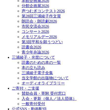
本館企画展2026
分館企画展2026
声つむぎコンテスト2026
第28回三浦綾子作文賞
朗読会・朗読劇2026
市民交流会2026
コンサート2026
メモリアルデー2026
第3回平和を願うつどい
読書会2026
青少年弁論2026
三浦綾子・光世について
読書のための本の一覧
本の立ち読み
三浦綾子電子全集
当文学館の出版物について
オーディオライブラリー
ご寄付・ご支援
賛助会員・寄附 受付窓口
入会・更新（個人／法人団体）
一般寄付受付
公式SNS・動画配信