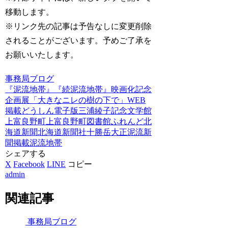
移動します。
※リンク先の記事は予告なしに変更削除
されることがございます。予めご了承を
お願いいたします。
事務局ブログ
『泥流地帯』『続泥流地帯』映画化記念
企画展「大きなニレの樹の下で」
WEB
掲載
どうしん電子版
三浦綾子記念文学館
上富良野町
上富良野町図書館ふれんど
北
海道新聞
北海道新聞社
十勝岳
大正泥流
新
聞掲載
泥流地帯
シェアする
X
Facebook
LINE
コピー
admin
関連記事
事務局ブログ