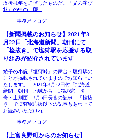
没後41年を追悼したものだ。『父の詫び
状』の中の「薩...
事務局ブログ
【新聞掲載のお知らせ】2021年3
月22日「北海道新聞」朝刊にて
「栓抜き」で塩狩駅を応援する取
り組みが紹介されています
綾子の小説『塩狩峠』の舞台・塩狩駅の
ことが掲載されていますのでお知らせい
たします。 2021年3月22日付「北海道
新聞」朝刊 地域から 179の窓 名
寄・士別面 3月5日長官の記事 「栓抜
き」で塩狩駅応援以下の記事もあわせて
お読みいただけれ...
事務局ブログ
【上富良野町からのお知らせ】