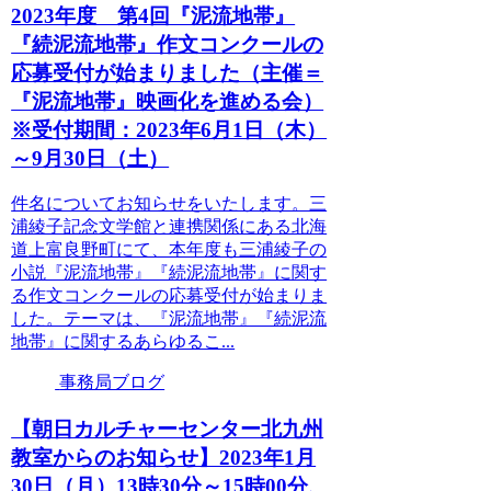
2023年度 第4回『泥流地帯』
『続泥流地帯』作文コンクールの
応募受付が始まりました（主催＝
『泥流地帯』映画化を進める会）
※受付期間：2023年6月1日（木）
～9月30日（土）
件名についてお知らせをいたします。三
浦綾子記念文学館と連携関係にある北海
道上富良野町にて、本年度も三浦綾子の
小説『泥流地帯』『続泥流地帯』に関す
る作文コンクールの応募受付が始まりま
した。テーマは、『泥流地帯』『続泥流
地帯』に関するあらゆるこ...
事務局ブログ
【朝日カルチャーセンター北九州
教室からのお知らせ】2023年1月
30日（月）13時30分～15時00分、