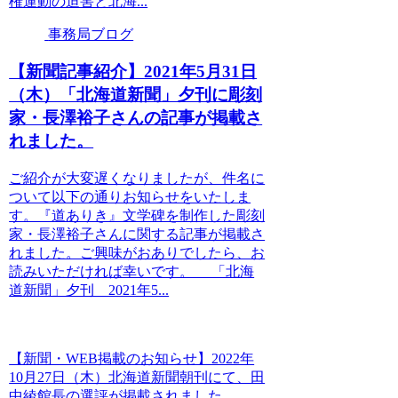
権運動の迫害と北海...
事務局ブログ
【新聞記事紹介】2021年5月31日
（木）「北海道新聞」夕刊に彫刻
家・長澤裕子さんの記事が掲載さ
れました。
ご紹介が大変遅くなりましたが、件名に
ついて以下の通りお知らせをいたしま
す。『道ありき』文学碑を制作した彫刻
家・長澤裕子さんに関する記事が掲載さ
れました。ご興味がおありでしたら、お
読みいただければ幸いです。 「北海
道新聞」夕刊 2021年5...
【新聞・WEB掲載のお知らせ】2022年
10月27日（木）北海道新聞朝刊にて、田
中綾館長の選評が掲載されました。