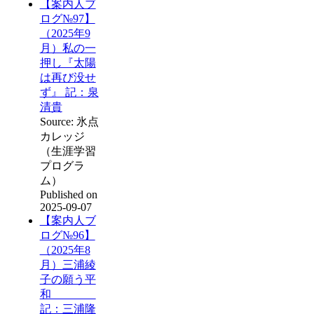
【案内人ブ
ログ№97】
（2025年9
月）私の一
押し『太陽
は再び没せ
ず』 記：泉
清貴
Source: 氷点
カレッジ
（生涯学習
プログラ
ム）
Published on
2025-09-07
【案内人ブ
ログ№96】
（2025年8
月）三浦綾
子の願う平
和
記：三浦隆