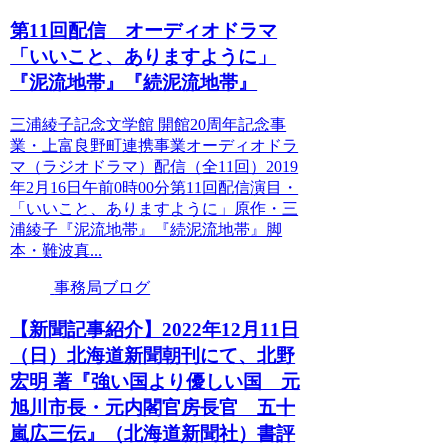
第11回配信 オーディオドラマ
「いいこと、ありますように」
『泥流地帯』『続泥流地帯』
三浦綾子記念文学館 開館20周年記念事
業・上富良野町連携事業オーディオドラ
マ（ラジオドラマ）配信（全11回）2019
年2月16日午前0時00分第11回配信演目・
「いいこと、ありますように」原作・三
浦綾子『泥流地帯』『続泥流地帯』脚
本・難波真...
事務局ブログ
【新聞記事紹介】2022年12月11日
（日）北海道新聞朝刊にて、北野
宏明 著『強い国より優しい国 元
旭川市長・元内閣官房長官 五十
嵐広三伝』（北海道新聞社）書評