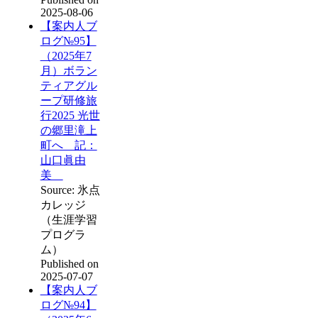
2025-08-06
【案内人ブ
ログ№95】
（2025年7
月）ボラン
ティアグル
ープ研修旅
行2025 光世
の郷里滝上
町へ 記：
山口眞由
美
Source: 氷点
カレッジ
（生涯学習
プログラ
ム）
Published on
2025-07-07
【案内人ブ
ログ№94】