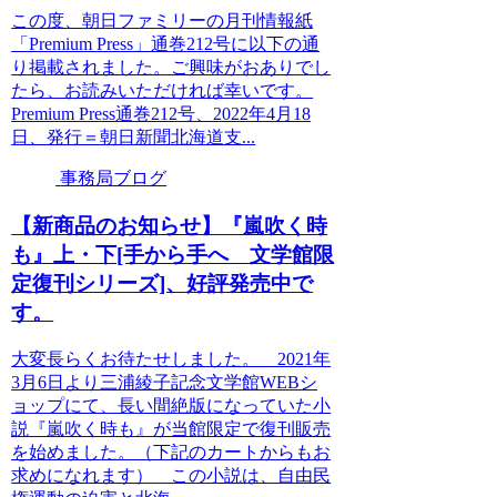
この度、朝日ファミリーの月刊情報紙
「Premium Press」通巻212号に以下の通
り掲載されました。ご興味がおありでし
たら、お読みいただければ幸いです。
Premium Press通巻212号、2022年4月18
日、発行＝朝日新聞北海道支...
事務局ブログ
【新商品のお知らせ】『嵐吹く時
も』上・下[手から手へ 文学館限
定復刊シリーズ]、好評発売中で
す。
大変長らくお待たせしました。 2021年
3月6日より三浦綾子記念文学館WEBシ
ョップにて、長い間絶版になっていた小
説『嵐吹く時も』が当館限定で復刊販売
を始めました。（下記のカートからもお
求めになれます） この小説は、自由民