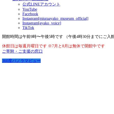
公式LINEアカウント
YouTube
Facebook
Instagram[miuraayako_museum_official]
Instagram[ayako_voice]
TikTok
開館時間は午前9時〜午後5時です （午後4時30分までにご入
休館日は毎週月曜日です ※7月と8月は無休で開館中です
ご寄附・ご支援の窓口
360度パノラマビュー