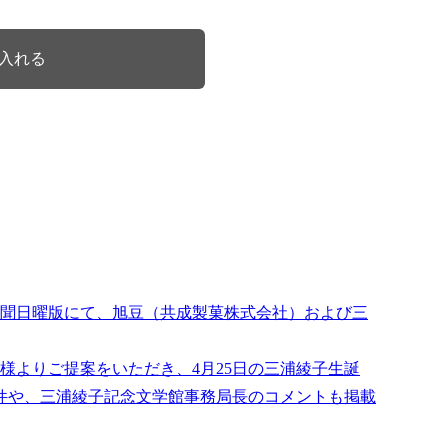
道新聞日曜版にて、旭豆（共成製菓株式会社）および三
様よりご提案をいただき、4月25日の三浦綾子生誕
た件や、三浦綾子記念文学館事務局長のコメントも掲載