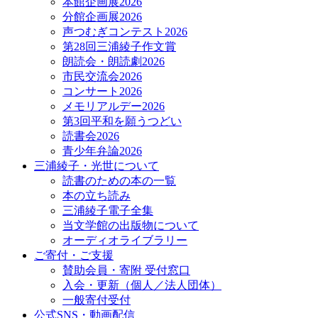
本館企画展2026
分館企画展2026
声つむぎコンテスト2026
第28回三浦綾子作文賞
朗読会・朗読劇2026
市民交流会2026
コンサート2026
メモリアルデー2026
第3回平和を願うつどい
読書会2026
青少年弁論2026
三浦綾子・光世について
読書のための本の一覧
本の立ち読み
三浦綾子電子全集
当文学館の出版物について
オーディオライブラリー
ご寄付・ご支援
賛助会員・寄附 受付窓口
入会・更新（個人／法人団体）
一般寄付受付
公式SNS・動画配信