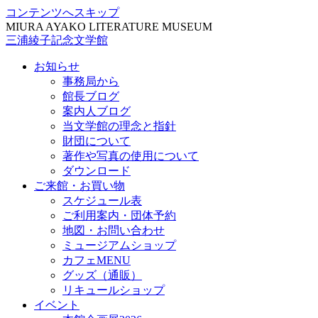
コンテンツへスキップ
MIURA AYAKO LITERATURE MUSEUM
三浦綾子記念文学館
お知らせ
事務局から
館長ブログ
案内人ブログ
当文学館の理念と指針
財団について
著作や写真の使用について
ダウンロード
ご来館・お買い物
スケジュール表
ご利用案内・団体予約
地図・お問い合わせ
ミュージアムショップ
カフェMENU
グッズ（通販）
リキュールショップ
イベント