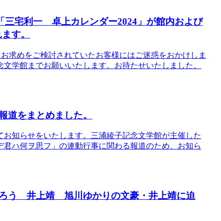
、「三宅利一 卓上カレンダー2024」が館内および
れます。
ました。お求めをご検討されていたお客様にはご迷惑をおかけしま
念文学館までお願いいたします。お待たせいたしました。
報道をまとめました。
てお知らせをいたします。三浦綾子記念文学館が主催した
デ君ハ何ヲ思フ」の連動行事に関わる報道のため、お知ら
ろう 井上靖 旭川ゆかりの文豪・井上靖に迫