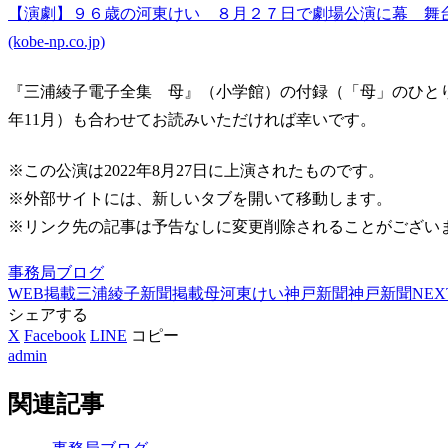
【演劇】９６歳の河東けい ８月２７日で劇場公演に幕 舞台
(kobe-np.co.jp)
『三浦綾子電子全集 母』（小学館）の付録（「母」のひとり
年11月）も合わせてお読みいただければ幸いです。
※この公演は2022年8月27日に上演された
ものです。
※外部サイトには、新しいタブを開いて移動します。
※リンク先の記事は予告なしに変更削除されることがござい
事務局ブログ
WEB掲載
三浦綾子
新聞掲載
母
河東けい
神戸新聞
神戸新聞NEX
シェアする
X
Facebook
LINE
コピー
admin
関連記事