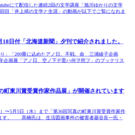
outubeにて配信した連続2回の文学講座「旭川ゆかりの文学
2回目「井上靖の文学と生涯」の動画が以下でご覧になれま
8月18日付「北海道新聞」夕刊で紹介されました。
の語り」「200冊に込めたアノ日、不戦、命 三浦綾子企画
5年企画展「アノ日、空ノ下デ君ハ何ヲ想フ」のブックリス
回写真の町東川賞受賞作家作品展」が開催されています
火）〜5月5日（水）まで「第36回写真の町東川賞受賞作家作
ります。 髙橋氏は、生活図画事件の被害者菱谷良一氏・