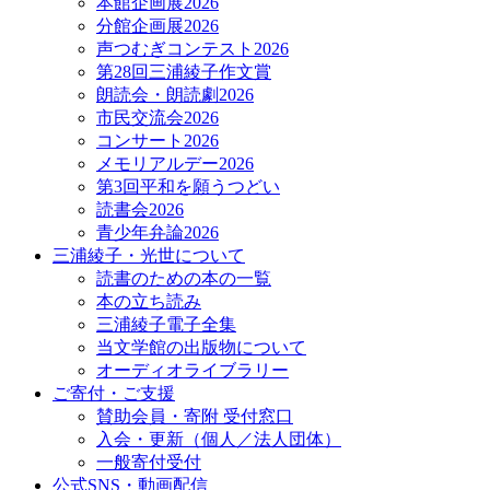
本館企画展2026
分館企画展2026
声つむぎコンテスト2026
第28回三浦綾子作文賞
朗読会・朗読劇2026
市民交流会2026
コンサート2026
メモリアルデー2026
第3回平和を願うつどい
読書会2026
青少年弁論2026
三浦綾子・光世について
読書のための本の一覧
本の立ち読み
三浦綾子電子全集
当文学館の出版物について
オーディオライブラリー
ご寄付・ご支援
賛助会員・寄附 受付窓口
入会・更新（個人／法人団体）
一般寄付受付
公式SNS・動画配信