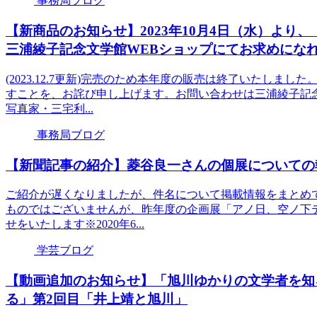
事務局ブログ
【新商品のお知らせ】2023年10月4日（水）より
三浦綾子記念文学館WEBショップにてお求めにな
(2023.12.7更新)完売のため本年度の販売は終了いたし
すことを、お詫び申し上げます。お問い合わせは三浦綾子記
写真家・三宅利...
事務局ブログ
【新聞記事の紹介】菱谷良一さんの個展についての
ご紹介が遅くなりましたが、件名について掲載情報をまとめ
ものではございませんが、昨年度の企画展「アノ日、空ノ下
せをいたします※2020年6...
学芸ブログ
【動画追加のお知らせ】「旭川ゆかりの文学者を知
る」第2回目「井上靖と旭川」