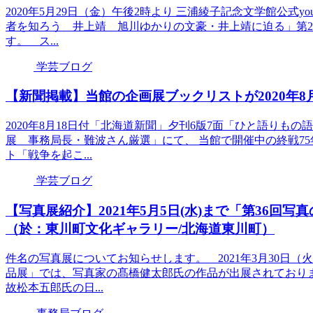
2020年5月29日（金）午後2時より 三浦綾子記念文学館公式y
者を知ろう 井上靖 旭川ゆかりの文豪・井上靖に迫る」第
す。 ス...
学芸ブログ
【新聞掲載】当館の企画展ブックリストが2020年
2020年8月18日付「北海道新聞」夕刊6版7面「ひと語りも
展 事務局長・難波さん厳選」にて、 当館で開催中の終戦7
ト「戦争を起こ...
学芸ブログ
【写真展紹介】2021年5月5日(水)まで「第36
（於：東川町文化ギャラリー/北海道東川町）
件名の写真展についてお知らせします。 2021年3月30日（
品展」では、写真家の髙橋健太郎氏の作品が出展されてお
故松本五郎氏の日...