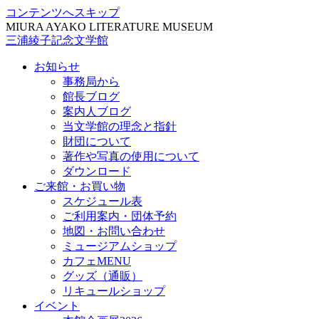
コンテンツへスキップ
MIURA AYAKO LITERATURE MUSEUM
三浦綾子記念文学館
お知らせ
事務局から
館長ブログ
案内人ブログ
当文学館の理念と指針
財団について
著作や写真の使用について
ダウンロード
ご来館・お買い物
スケジュール表
ご利用案内・団体予約
地図・お問い合わせ
ミュージアムショップ
カフェMENU
グッズ（通販）
リキュールショップ
イベント