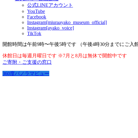
公式LINEアカウント
YouTube
Facebook
Instagram[miuraayako_museum_official]
Instagram[ayako_voice]
TikTok
開館時間は午前9時〜午後5時です （午後4時30分までにご入
休館日は毎週月曜日です ※7月と8月は無休で開館中です
ご寄附・ご支援の窓口
360度パノラマビュー