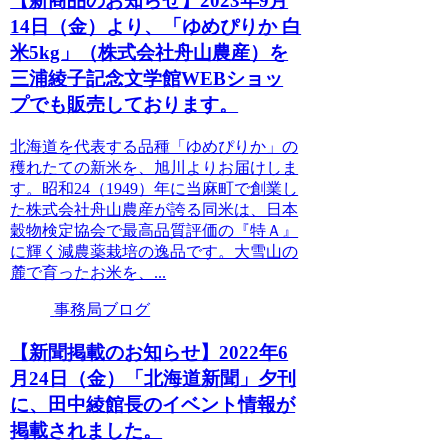
【新商品のお知らせ】2023年9月
14日（金）より、「ゆめぴりか 白
米5kg」（株式会社舟山農産）を
三浦綾子記念文学館WEBショッ
プでも販売しております。
北海道を代表する品種「ゆめぴりか」の
穫れたての新米を、旭川よりお届けしま
す。昭和24（1949）年に当麻町で創業し
た株式会社舟山農産が誇る同米は、日本
穀物検定協会で最高品質評価の『特Ａ』
に輝く減農薬栽培の逸品です。大雪山の
麓で育ったお米を、...
事務局ブログ
【新聞掲載のお知らせ】2022年6
月24日（金）「北海道新聞」夕刊
に、田中綾館長のイベント情報が
掲載されました。