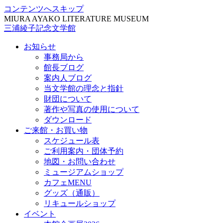
コンテンツへスキップ
MIURA AYAKO LITERATURE MUSEUM
三浦綾子記念文学館
お知らせ
事務局から
館長ブログ
案内人ブログ
当文学館の理念と指針
財団について
著作や写真の使用について
ダウンロード
ご来館・お買い物
スケジュール表
ご利用案内・団体予約
地図・お問い合わせ
ミュージアムショップ
カフェMENU
グッズ（通販）
リキュールショップ
イベント