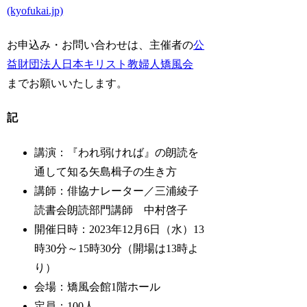
(kyofukai.jp)
お申込み・お問い合わせは、主催者の
公
益財団法人日本キリスト教婦人矯風会
までお願いいたします。
記
講演：『われ弱ければ』の朗読を
通して知る矢島楫子の生き方
講師：俳協ナレーター／三浦綾子
読書会朗読部門講師 中村啓子
開催日時：2023年12月6日（水）13
時30分～15時30分（開場は13時よ
り）
会場：矯風会館1階ホール
定員：100人