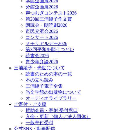
本館企画展2026
分館企画展2026
声つむぎコンテスト2026
第28回三浦綾子作文賞
朗読会・朗読劇2026
市民交流会2026
コンサート2026
メモリアルデー2026
第3回平和を願うつどい
読書会2026
青少年弁論2026
三浦綾子・光世について
読書のための本の一覧
本の立ち読み
三浦綾子電子全集
当文学館の出版物について
オーディオライブラリー
ご寄付・ご支援
賛助会員・寄附 受付窓口
入会・更新（個人／法人団体）
一般寄付受付
公式SNS・動画配信