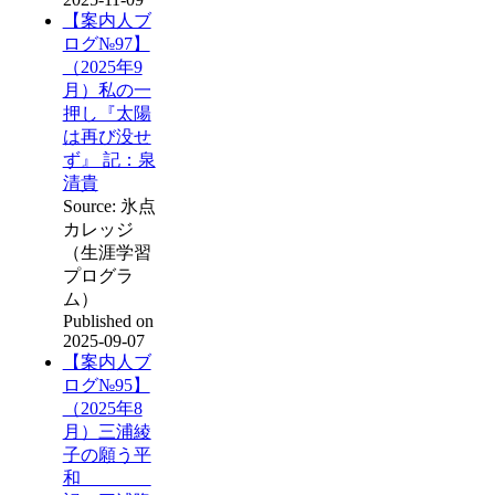
【案内人ブ
ログ№97】
（2025年9
月）私の一
押し『太陽
は再び没せ
ず』 記：泉
清貴
Source: 氷点
カレッジ
（生涯学習
プログラ
ム）
Published on
2025-09-07
【案内人ブ
ログ№95】
（2025年8
月）三浦綾
子の願う平
和