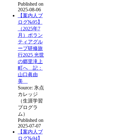
Published on
2025-08-06
【案内人ブ
ログ№95】
（2025年7
月）ボラン
ティアグル
ープ研修旅
行2025 光世
の郷里滝上
町へ 記：
山口眞由
美
Source: 氷点
カレッジ
（生涯学習
プログラ
ム）
Published on
2025-07-07
【案内人ブ
ログ№94】