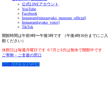
公式LINEアカウント
YouTube
Facebook
Instagram[miuraayako_museum_official]
Instagram[ayako_voice]
TikTok
開館時間は午前9時〜午後5時です （午後4時30分までにご入
館ください）
休館日は毎週月曜日です ※7月と8月は無休で開館中です
ご寄附・ご支援の窓口
360度パノラマビュー