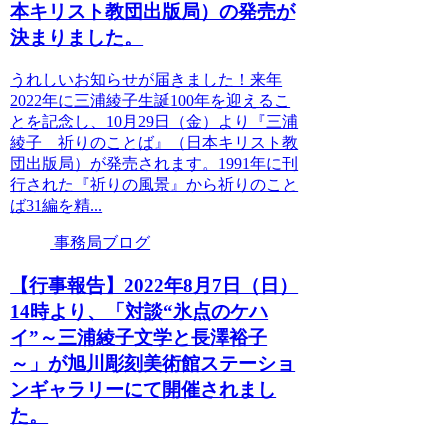
本キリスト教団出版局）の発売が
決まりました。
うれしいお知らせが届きました！来年
2022年に三浦綾子生誕100年を迎えるこ
とを記念し、10月29日（金）より『三浦
綾子 祈りのことば』（日本キリスト教
団出版局）が発売されます。1991年に刊
行された『祈りの風景』から祈りのこと
ば31編を精...
事務局ブログ
【行事報告】2022年8月7日（日）
14時より、「対談“氷点のケハ
イ”～三浦綾子文学と長澤裕子
～」が旭川彫刻美術館ステーショ
ンギャラリーにて開催されまし
た。