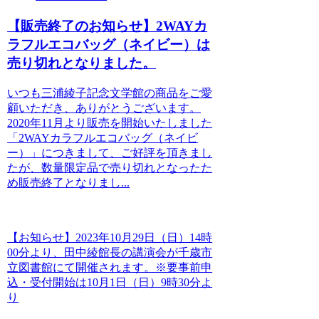
【販売終了のお知らせ】2WAYカ
ラフルエコバッグ（ネイビー）は
売り切れとなりました。
いつも三浦綾子記念文学館の商品をご愛
顧いただき、ありがとうございます。
2020年11月より販売を開始いたしました
「2WAYカラフルエコバッグ（ネイビ
ー）」につきまして、ご好評を頂きまし
たが、数量限定品で売り切れとなったた
め販売終了となりまし...
【お知らせ】2023年10月29日（日）14時
00分より、田中綾館長の講演会が千歳市
立図書館にて開催されます。※要事前申
込・受付開始は10月1日（日）9時30分よ
り