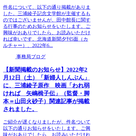
件名について、以下の通り掲載がありま
した。三浦綾子記念文学館が主催するも
のではございませんが、田中館長に関す
る行事のためお知らせをいたします。ご
興味がおありでしたら、お読みいただけ
れば幸いです。北海道新聞夕刊5面（カ
ルチャー）、2022年6...
事務局ブログ
【新聞掲載のお知らせ】2022年2
月12日（土）「新婦人しんぶん」
に、三浦綾子原作 映画「われ弱
ければ 矢嶋楫子伝」（監督・脚
本＝山田火砂子）関連記事が掲載
されました。
ご紹介が遅くなりましたが、件名ついて
以下の通りお知らせをいたします。ご興
味がおありでしたら、お読みいただけれ