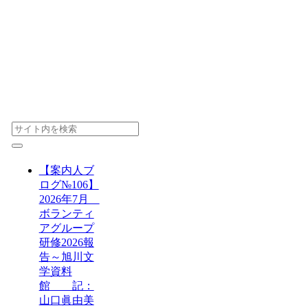
【案内人ブ
ログ№106】
2026年7月
ボランティ
アグループ
研修2026報
告～旭川文
学資料
館 記：
山口眞由美