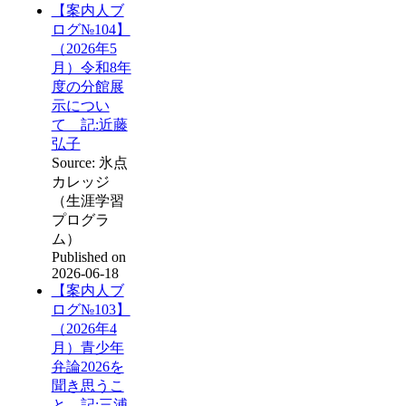
【案内人ブ
ログ№104】
（2026年5
月）令和8年
度の分館展
示につい
て 記:近藤
弘子
Source: 氷点
カレッジ
（生涯学習
プログラ
ム）
Published on
2026-06-18
【案内人ブ
ログ№103】
（2026年4
月）青少年
弁論2026を
聞き思うこ
と 記:三浦