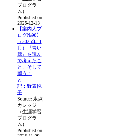
プログラ
ム）
Published on
2025-12-13
【案内人ブ
ログ№98】
（2025年11
月）『青い
棘』を読ん
で考えたこ
と、そして
願うこ
と
記：野表悦
子
Source: 氷点
カレッジ
（生涯学習
プログラ
ム）
Published on
2025-11-09