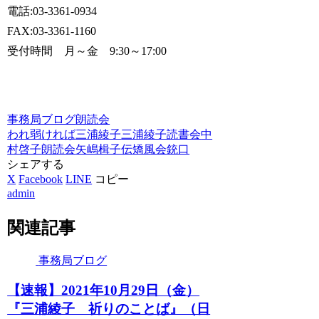
電話:03-3361-0934
FAX:03-3361-1160
受付時間 月～金 9:30～17:00
事務局ブログ
朗読会
われ弱ければ
三浦綾子
三浦綾子読書会
中
村啓子
朗読会
矢嶋楫子伝
矯風会
銃口
シェアする
X
Facebook
LINE
コピー
admin
関連記事
事務局ブログ
【速報】2021年10月29日（金）
『三浦綾子 祈りのことば』（日