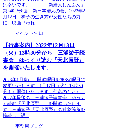
ば幸いです。 「新婦人しんぶん」
第3402号8面、新日本婦人の会、2022年2
月12日 楫子の生き方が女性たちの力
に 映画『われ...
イベント告知
【行事案内】2022年12月13日
（火）13時30分から 三浦綾子読
書会 ゆっくり読む『天北原野』
を開催いたします。
2023年1月度は、開催曜日を第3火曜日に
変更いたします。1月17日（火）13時30
分より開催いたします。件名のとおり、
2022年最後の 三浦綾子読書会 ゆっく
り読む『天北原野』 を開催いたしま
す。三浦綾子『天北原野』の対象箇所を
輪読し、講...
事務局ブログ