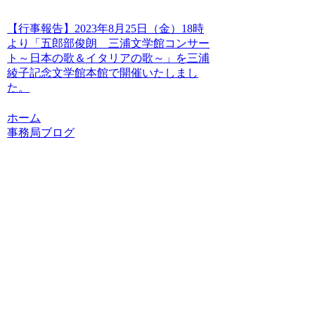
【行事報告】2023年8月25日（金）18時
より「五郎部俊朗 三浦文学館コンサー
ト～日本の歌＆イタリアの歌～」を三浦
綾子記念文学館本館で開催いたしまし
た。
ホーム
事務局ブログ