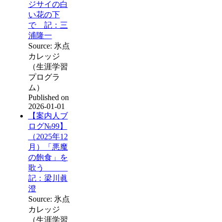
ジサイの白
い花の下
で 記：三
浦隆一
Source: 氷点
カレッジ
（生涯学習
プログラ
ム）
Published on
2026-01-01
【案内人ブ
ログ№99】
（2025年12
月）「悪魔
の飽食」を
歌う
記：梁川眞
澄
Source: 氷点
カレッジ
（生涯学習