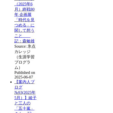
（2025年6
月）終戦80
年 企画展
「時代を見
つめる」に
関して想う
こと
記：森敏雄
Source: 氷点
カレッジ
（生涯学習
プログラ
ム）
Published on
2025-06-07
【案内人ブ
ログ
№93(2025年
5月）】綾子
と三人の
「五十嵐」