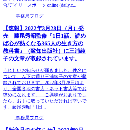
合/デイリースポーツ online (daily.c...
事務局ブログ
【速報】2022年3月28日（月）発
売 藤尾秀昭監修『1日1話、読め
ば心が熱くなる365人の生き方の
教科書』（致知出版社）に三浦綾
子の文章が収録されています。
うれしいお知らせが届きました。件名に
ついて、以下の通り三浦綾子の文章が収
録されております。2022年3月28日頃よ
り、全国各地の書店・ネット書店等でお
求めになれます。 ご興味がおありでし
たら、お手に取っていただければ幸いで
す。藤尾秀昭『1日...
事務局ブログ