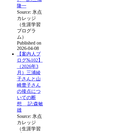
隆一
Source: 氷点
カレッジ
（生涯学習
プログラ
ム）
Published on
2026-04-08
【案内人ブ
ログ№102】
（2026年3
月）三浦綾
子さんと山
崎豊子さん
の接点につ
いての断
想 記:森敏
雄
Source: 氷点
カレッジ
（生涯学習