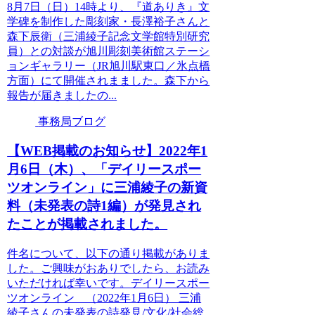
8月7日（日）14時より、『道ありき』文
学碑を制作した彫刻家・長澤裕子さんと
森下辰衛（三浦綾子記念文学館特別研究
員）との対談が旭川彫刻美術館ステーシ
ョンギャラリー（JR旭川駅東口／氷点橋
方面）にて開催されまました。森下から
報告が届きましたの...
事務局ブログ
【WEB掲載のお知らせ】2022年1
月6日（木）、「デイリースポー
ツオンライン」に三浦綾子の新資
料（未発表の詩1編）が発見され
たことが掲載されました。
件名について、以下の通り掲載がありま
した。ご興味がおありでしたら、お読み
いただければ幸いです。デイリースポー
ツオンライン （2022年1月6日） 三浦
綾子さんの未発表の詩発見/文化/社会総