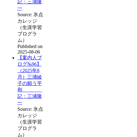
記：三浦隆
一
Source: 氷点
カレッジ
（生涯学習
プログラ
ム）
Published on
2025-08-06
【案内人ブ
ログ№96】
（2025年8
月）三浦綾
子の願う平
和
記：三浦隆
一
Source: 氷点
カレッジ
（生涯学習
プログラ
ム）