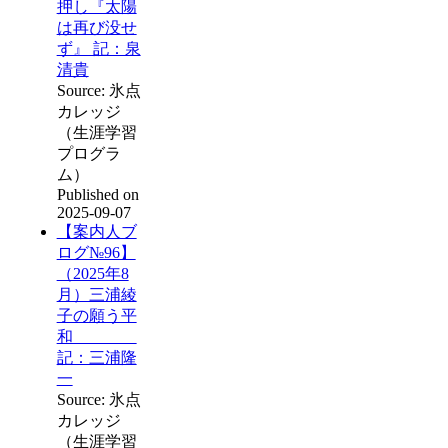
押し『太陽
は再び没せ
ず』 記：泉
清貴
Source: 氷点
カレッジ
（生涯学習
プログラ
ム）
Published on
2025-09-07
【案内人ブ
ログ№96】
（2025年8
月）三浦綾
子の願う平
和
記：三浦隆
一
Source: 氷点
カレッジ
（生涯学習