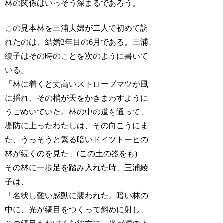
林の関係はいっそう深まるであろう。
この見本林を三浦夫婦が二人で初めて訪
れたのは、結婚2年目の6月である。三浦
綾子はその時のことを次のように書いて
いる。
「林に着くと丈高いストローブマツが風
に揺れ、その梢が天をかきまわすように
うごめいていた。林の中の道を通って、
堤防に上ったわたしは、その向こうにま
た、うっそうと繁る暗いドイツトーヒの
林が続くのを見た」(この土の器をも)
その林に一歩足を踏み入れた時、三浦綾
子は、
「名状し難い感動に襲われた。暗い林の
中に、光が縞目をつくって斜めに射し、