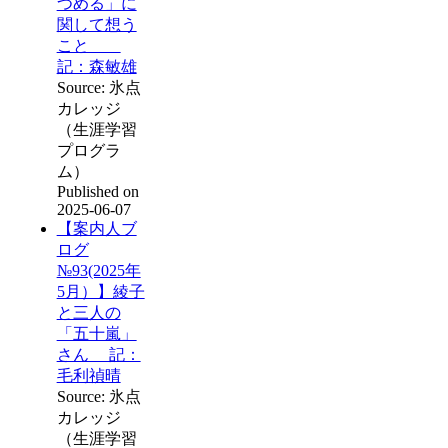
つめる」に
関して想う
こと
記：森敏雄
Source: 氷点
カレッジ
（生涯学習
プログラ
ム）
Published on
2025-06-07
【案内人ブ
ログ
№93(2025年
5月）】綾子
と三人の
「五十嵐」
さん 記：
毛利禎晴
Source: 氷点
カレッジ
（生涯学習