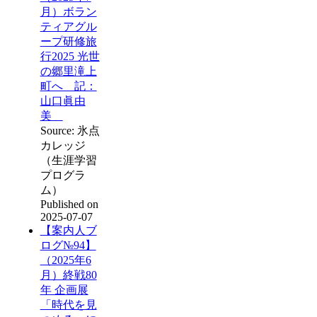
月）ボラン
ティアグル
ープ研修旅
行2025 光世
の郷里滝上
町へ 記：
山口眞由
美
Source: 氷点
カレッジ
（生涯学習
プログラ
ム）
Published on
2025-07-07
【案内人ブ
ログ№94】
（2025年6
月）終戦80
年 企画展
「時代を見