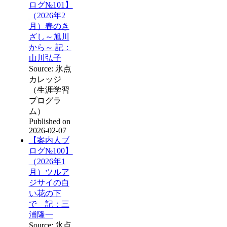
ログ№101】
（2026年2
月）春のき
ざし～旭川
から～ 記：
山川弘子
Source: 氷点
カレッジ
（生涯学習
プログラ
ム）
Published on
2026-02-07
【案内人ブ
ログ№100】
（2026年1
月）ツルア
ジサイの白
い花の下
で 記：三
浦隆一
Source: 氷点