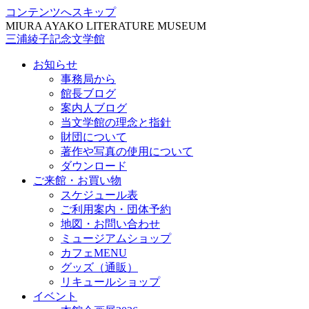
コンテンツへスキップ
MIURA AYAKO LITERATURE MUSEUM
三浦綾子記念文学館
お知らせ
事務局から
館長ブログ
案内人ブログ
当文学館の理念と指針
財団について
著作や写真の使用について
ダウンロード
ご来館・お買い物
スケジュール表
ご利用案内・団体予約
地図・お問い合わせ
ミュージアムショップ
カフェMENU
グッズ（通販）
リキュールショップ
イベント