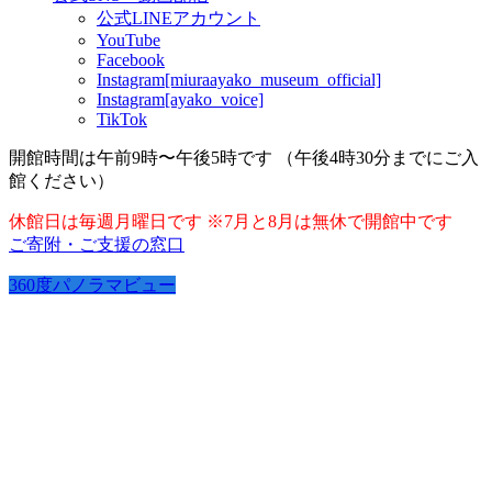
公式LINEアカウント
YouTube
Facebook
Instagram[miuraayako_museum_official]
Instagram[ayako_voice]
TikTok
開館時間は午前9時〜午後5時です （午後4時30分までにご入
館ください）
休館日は毎週月曜日です ※7月と8月は無休で開館中です
ご寄附・ご支援の窓口
360度パノラマビュー