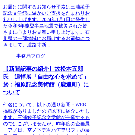
お届けに関するお知らせ平素は三浦綾子
記念文学館に温かいご支援をたまわりお
礼申し上げます。2024年1月1日に発生し
た令和6年能登半島地震で被災された皆
さまに心よりお見舞い申し上げます。石
川県の一部地域にお届けするお荷物につ
きまして、道路寸断...
事務局ブログ
【新聞記事の紹介】故松本五郎
氏 追悼展「自由な心を求めて」
於：福原記念美術館（鹿追町）に
ついて
件名について、以下の通り新聞・WEB
掲載がありましたので以下に紹介いたし
ます。三浦綾子記念文学館が主催するも
のではございませんが、昨年度の企画展
「アノ日、空ノ下デ君ハ何ヲ思フ」の展