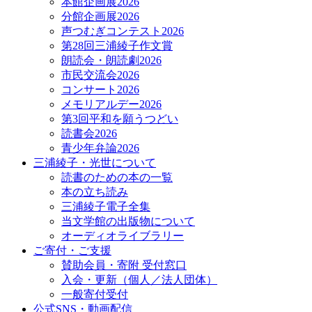
本館企画展2026
分館企画展2026
声つむぎコンテスト2026
第28回三浦綾子作文賞
朗読会・朗読劇2026
市民交流会2026
コンサート2026
メモリアルデー2026
第3回平和を願うつどい
読書会2026
青少年弁論2026
三浦綾子・光世について
読書のための本の一覧
本の立ち読み
三浦綾子電子全集
当文学館の出版物について
オーディオライブラリー
ご寄付・ご支援
賛助会員・寄附 受付窓口
入会・更新（個人／法人団体）
一般寄付受付
公式SNS・動画配信