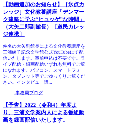
【動画追加のお知らせ】［氷点カ
レッジ］文化教養講座「デンマー
ク建築に学ぶ“ヒュッゲ”な時間」
（大矢二郎副館長）〔道民カレッ
ジ連携〕
件名の大矢副館長による文化教養講座を
三浦綾子記念文学館公式YouTubeにて配
信いたします。事前申込は不要です。ラ
イブ配信・録画配信いずれも無料でご覧
になれます。パソコン、スマートフォ
ン、タブレット等でごゆっくりご覧くだ
さい。インタビュー講...
事務局ブログ
【予告】2022（令和4）年度よ
り、三浦文学案内人による番組動
画を録画配信いたします。