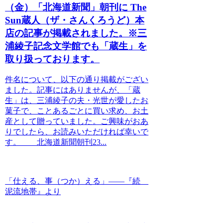
（金）「北海道新聞」朝刊に The
Sun蔵人（ザ・さんくろうど）本
店の記事が掲載されました。※三
浦綾子記念文学館でも「蔵生」を
取り扱っております。
件名について、以下の通り掲載がござい
ました。記事にはありませんが、「蔵
生」は、三浦綾子の夫・光世が愛したお
菓子で、ことあるごとに買い求め、お土
産として贈っていました。ご興味がおあ
りでしたら、お読みいただければ幸いで
す。 北海道新聞朝刊23...
「仕える、事（つか）える」――『続
泥流地帯』より