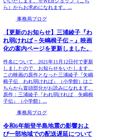
いいたします。※WEBショップ（こち
ら）からお求めになれます。...
事務局ブログ
【更新のお知らせ】三浦綾子『わ
れ弱ければ－矢嶋楫子伝－』映画
化の案内ページを更新しました。
件名について、2021年11月12日付で更新
しましたので、お知らせをいたします。
この映画の原作となった三浦綾子『矢嶋
楫子伝 われ弱ければ』（小学館）はこ
ちらから冒頭部分がお読みになれます。
原作：三浦綾子『われ弱ければ 矢嶋楫
子伝』（小学館）...
事務局ブログ
令和6年能登半島地震の影響およ
び一部地域での配送遅延について