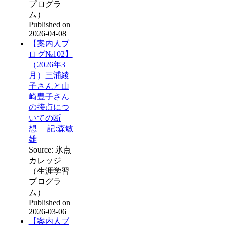
プログラ
ム）
Published on
2026-04-08
【案内人ブ
ログ№102】
（2026年3
月）三浦綾
子さんと山
崎豊子さん
の接点につ
いての断
想 記:森敏
雄
Source: 氷点
カレッジ
（生涯学習
プログラ
ム）
Published on
2026-03-06
【案内人ブ