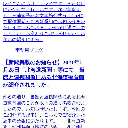
レイこんにちは！ レイです。またお目
にかかれてうれしいです。2022年度よ
り、三浦綾子記念文学館公式YouTubeに
て配信開始となる新番組のお知らせをい
たします。みなさま、いかがお過ごしで
しょうか。お変わりございませんか。お
住いの場所によっ...
事務局ブログ
【新聞掲載のお知らせ】2021年1
月28日「北海道新聞」等にて、当
館と連携関係にある北海道療育園
が紹介されました。
件名の通り、当館と連携関係にある北海
道療育園のことが以下の通り掲載されま
したので、お知らせいたします。今回の
ご紹介する記事は、こちらでご紹介した
記事の続報にあたります。 「北海道新
聞」朝刊14面（地域の話題）、2021年1