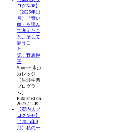
ログ№98】
（2025年11
月）『青い
棘』を読ん
で考えたこ
と、そして
願うこ
と
記：野表悦
子
Source: 氷点
カレッジ
（生涯学習
プログラ
ム）
Published on
2025-11-09
【案内人ブ
ログ№97】
（2025年9
月）私の一