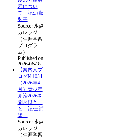
示につい
て 記:近藤
弘子
Source: 氷点
カレッジ
（生涯学習
プログラ
ム）
Published on
2026-06-18
【案内人ブ
ログ№103】
（2026年4
月）青少年
弁論2026を
聞き思うこ
と 記:三浦
隆一
Source: 氷点
カレッジ
（生涯学習