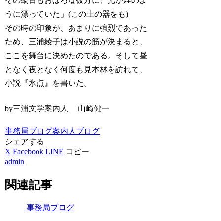
その縞目もおぼろな彼方に、光が煙のよ
うに漂っていた」(この土の器をも)
その時の印象が、あまりに強烈であった
ため、三浦綾子は小説の筋が決まると、
ここを舞台に決めたのである。そして昼
となく夜となく何度も見本林を訪れて、
小説『氷点』を書いた。
by三浦文学案内人 山崎健一
事務局ブログ
案内人ブログ
シェアする
X
Facebook
LINE
コピー
admin
関連記事
事務局ブログ