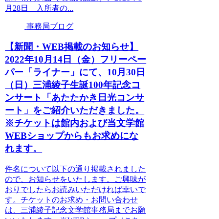
月28日 入所者の...
事務局ブログ
【新聞・WEB掲載のお知らせ】
2022年10月14日（金）フリーペー
パー「ライナー」にて、10月30日
（日）三浦綾子生誕100年記念コ
ンサート「あたたかき日光コンサ
ート」をご紹介いただきました。
※チケットは館内および当文学館
WEBショップからもお求めにな
れます。
件名について以下の通り掲載されました
ので、お知らせをいたします。ご興味が
おりでしたらお読みいただければ幸いで
す。チケットのお求め・お問い合わせ
は、三浦綾子記念文学館事務局までお願