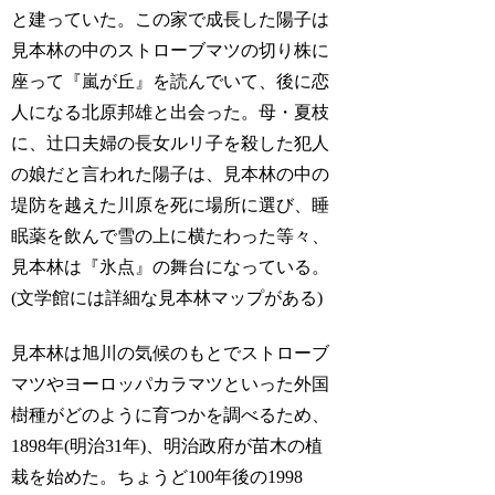
と建っていた。この家で成長した陽子は
見本林の中のストローブマツの切り株に
座って『嵐が丘』を読んでいて、後に恋
人になる北原邦雄と出会った。母・夏枝
に、辻口夫婦の長女ルリ子を殺した犯人
の娘だと言われた陽子は、見本林の中の
堤防を越えた川原を死に場所に選び、睡
眠薬を飲んで雪の上に横たわった等々、
見本林は『氷点』の舞台になっている。
(文学館には詳細な見本林マップがある)
見本林は旭川の気候のもとでストローブ
マツやヨーロッパカラマツといった外国
樹種がどのように育つかを調べるため、
1898年(明治31年)、明治政府が苗木の植
栽を始めた。ちょうど100年後の1998