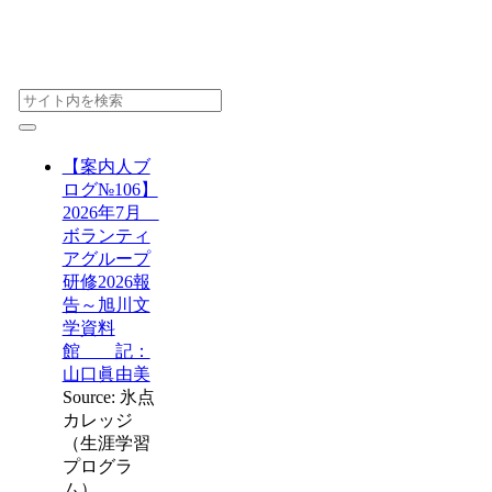
【案内人ブ
ログ№106】
2026年7月
ボランティ
アグループ
研修2026報
告～旭川文
学資料
館 記：
山口眞由美
Source: 氷点
カレッジ
（生涯学習
プログラ
ム）