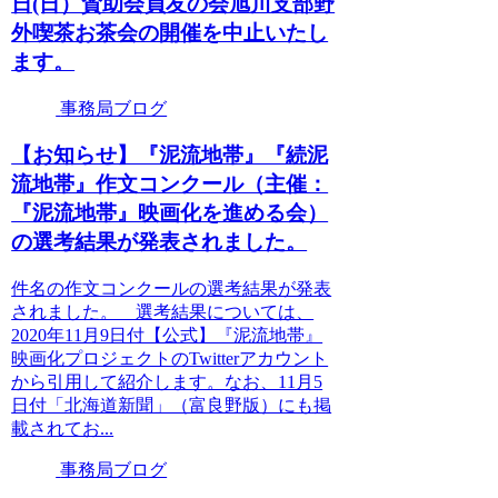
日(日）賛助会員友の会旭川支部野
外喫茶お茶会の開催を中止いたし
ます。
事務局ブログ
【お知らせ】『泥流地帯』『続泥
流地帯』作文コンクール（主催：
『泥流地帯』映画化を進める会）
の選考結果が発表されました。
件名の作文コンクールの選考結果が発表
されました。 選考結果については、
2020年11月9日付【公式】『泥流地帯』
映画化プロジェクトのTwitterアカウント
から引用して紹介します。なお、11月5
日付「北海道新聞」（富良野版）にも掲
載されてお...
事務局ブログ