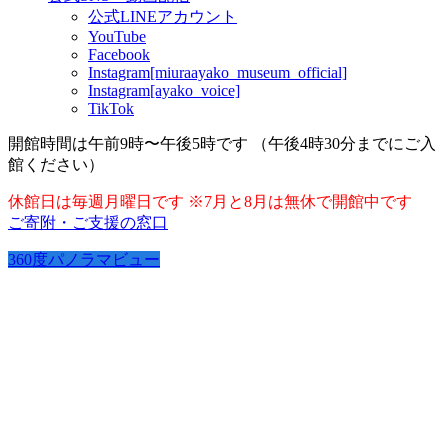
公式LINEアカウント
YouTube
Facebook
Instagram[miuraayako_museum_official]
Instagram[ayako_voice]
TikTok
開館時間は午前9時〜午後5時です （午後4時30分までにご入
館ください）
休館日は毎週月曜日です ※7月と8月は無休で開館中です
ご寄附・ご支援の窓口
360度パノラマビュー