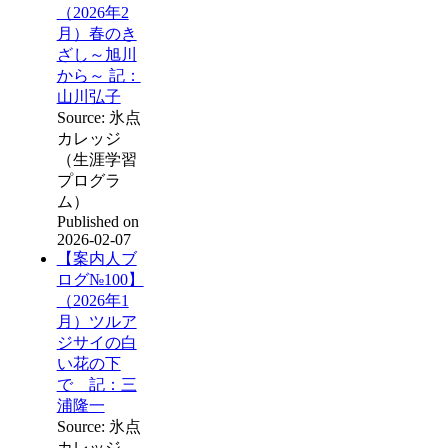
（2026年2
月）春のき
ざし～旭川
から～ 記：
山川弘子
Source: 氷点
カレッジ
（生涯学習
プログラ
ム）
Published on
2026-02-07
【案内人ブ
ログ№100】
（2026年1
月）ツルア
ジサイの白
い花の下
で 記：三
浦隆一
Source: 氷点
カレッジ