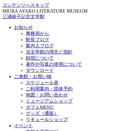
コンテンツへスキップ
MIURA AYAKO LITERATURE MUSEUM
三浦綾子記念文学館
お知らせ
事務局から
館長ブログ
案内人ブログ
当文学館の理念と指針
財団について
著作や写真の使用について
ダウンロード
ご来館・お買い物
スケジュール表
ご利用案内・団体予約
地図・お問い合わせ
ミュージアムショップ
カフェMENU
グッズ（通販）
リキュールショップ
イベント