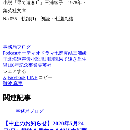
小説『果て遠き丘』三浦綾子 1978年・
集英社文庫
No.055 軌跡(1) 朗読：七瀬真結
事務局ブログ
Podcast
オーディオドラマ
七瀬真結
三浦綾
子
北海道
声優
小説
旭川
朗読
果て遠き丘
生
誕100年記念事業
集英社
シェアする
X
Facebook
LINE
コピー
難波 真実
関連記事
事務局ブログ
【中止のお知らせ】2020年5月24