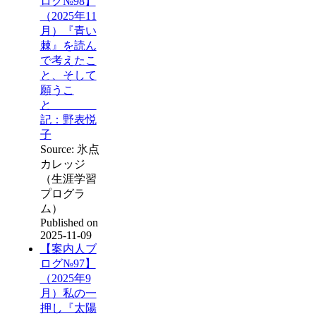
ログ№98】
（2025年11
月）『青い
棘』を読ん
で考えたこ
と、そして
願うこ
と
記：野表悦
子
Source: 氷点
カレッジ
（生涯学習
プログラ
ム）
Published on
2025-11-09
【案内人ブ
ログ№97】
（2025年9
月）私の一
押し『太陽