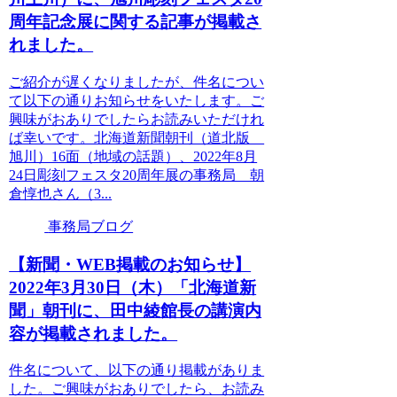
周年記念展に関する記事が掲載さ
れました。
ご紹介が遅くなりましたが、件名につい
て以下の通りお知らせをいたします。ご
興味がおありでしたらお読みいただけれ
ば幸いです。北海道新聞朝刊（道北版
旭川）16面（地域の話題）、2022年8月
24日彫刻フェスタ20周年展の事務局 朝
倉惇也さん（3...
事務局ブログ
【新聞・WEB掲載のお知らせ】
2022年3月30日（木）「北海道新
聞」朝刊に、田中綾館長の講演内
容が掲載されました。
件名について、以下の通り掲載がありま
した。ご興味がおありでしたら、お読み