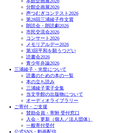
本館企画展2026
分館企画展2026
声つむぎコンテスト2026
第28回三浦綾子作文賞
朗読会・朗読劇2026
市民交流会2026
コンサート2026
メモリアルデー2026
第3回平和を願うつどい
読書会2026
青少年弁論2026
三浦綾子・光世について
読書のための本の一覧
本の立ち読み
三浦綾子電子全集
当文学館の出版物について
オーディオライブラリー
ご寄付・ご支援
賛助会員・寄附 受付窓口
入会・更新（個人／法人団体）
一般寄付受付
公式SNS・動画配信