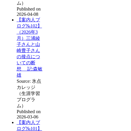
ム）
Published on
2026-04-08
【案内人ブ
ログ№102】
（2026年3
月）三浦綾
子さんと山
崎豊子さん
の接点につ
いての断
想 記:森敏
雄
Source: 氷点
カレッジ
（生涯学習
プログラ
ム）
Published on
2026-03-06
【案内人ブ
ログ№101】