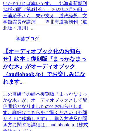
いただければ幸いです。 北海道新朝刊
14版30面（第4社会）、2022年3月30日
三浦綾子さん 夫が支え 道政経懇 文
学館館長が講演 ※北海道新朝刊（道
北版・旭川）...
学芸ブログ
【オーディオブック化のお知ら
せ】絵本：復刻版『まっかなまっ
かな木』がオーディオブック
（audiobook.jp）でお楽しみにな
れます。
この度綾子の絵本復刻版『まっかなまっ
かな木』が、オーディオブックとして配
信開始となりましたのでお知らせしま
す。詳細はこちらをご覧ください（外部
サイトに移動します）。購入方法及び聞
き方に関する詳細は、audiobook.jp（株式
会社オトバン...