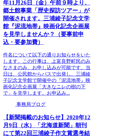
年11月26日（金）午前９時より、
郷土館事業「歴史探訪ツアー」が
開催されます。三浦綾子記念文学
館『泥流地帯』映画化記念企画展
を見学しませんか？（要事前申
込・要参加費）
件名について以下の通りお知らせをいた
します。この行事は、上富良野町民のみ
なさまのみ、お申し込みが可能です。当
日は、公民館からバスで出発し、三浦綾
子記念文学館で開催中の『泥流地帯』映
画化記念企画展「大きなニレの樹の下
で」を見学します。お申込み...
事務局ブログ
【新聞掲載のお知らせ】2020年12
月9日（水）「北海道新聞」朝刊
にて第22回三浦綾子作文賞選考結