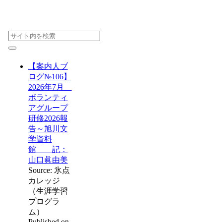
【案内人ブ
ログ№106】
2026年7月
ボランティ
アグループ
研修2026報
告～旭川文
学資料
館 記：
山口眞由美
Source: 氷点
カレッジ
（生涯学習
プログラ
ム）
Published on