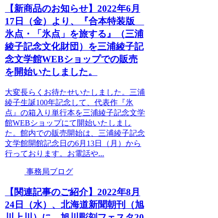
【新商品のお知らせ】2022年6月
17日（金）より、『合本特装版
氷点・「氷点」を旅する』（三浦
綾子記念文化財団）を三浦綾子記
念文学館WEBショップでの販売
を開始いたしました。
大変長らくお待たせいたしました。三浦
綾子生誕100年記念して、代表作『氷
点』の箱入り単行本を三浦綾子記念文学
館WEBショップにて開始いたしまし
た。館内での販売開始は、三浦綾子記念
文学館開館記念日の6月13日（月）から
行っております。お電話や...
事務局ブログ
【関連記事のご紹介】2022年8月
24日（水）、北海道新聞朝刊（旭
川上川）に、旭川彫刻フェスタ20