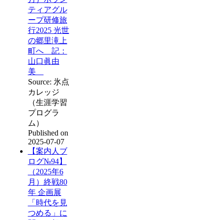
ティアグル
ープ研修旅
行2025 光世
の郷里滝上
町へ 記：
山口眞由
美
Source: 氷点
カレッジ
（生涯学習
プログラ
ム）
Published on
2025-07-07
【案内人ブ
ログ№94】
（2025年6
月）終戦80
年 企画展
「時代を見
つめる」に