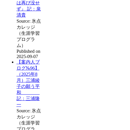
は再び没せ
ず』 記：泉
清貴
Source: 氷点
カレッジ
（生涯学習
プログラ
ム）
Published on
2025-09-07
【案内人ブ
ログ№96】
（2025年8
月）三浦綾
子の願う平
和
記：三浦隆
一
Source: 氷点
カレッジ
（生涯学習
プログラ