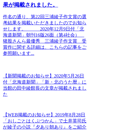
果が掲載されました。
件名の通り、第22回三浦綾子作文賞の選
考結果を掲載いただきましたのでお知ら
せします。 2020年12月9日付「北
海道新聞」朝刊16版26面（第4社会）
猪股さんら最優秀 三浦綾子作文賞 受
賞作に関する詳細は、こちらの記事をご
参照願います...
【新聞掲載のお知らせ】2020年5月26日
付「北海道新聞」「新・北のうた暦」に
当館の田中綾館長の文章が掲載されまし
た
【WEB掲載のお知らせ】2019年8月28日
「おしごとはくぶつかん」で土井英司氏
が綾子の小説『夕あり朝あり』をご紹介