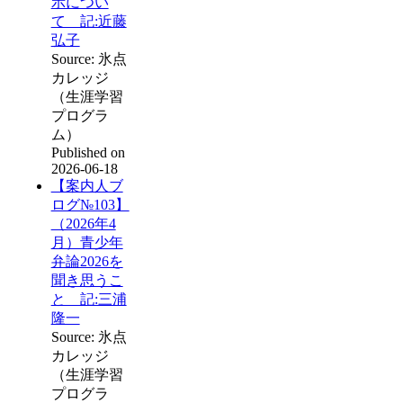
示につい
て 記:近藤
弘子
Source: 氷点
カレッジ
（生涯学習
プログラ
ム）
Published on
2026-06-18
【案内人ブ
ログ№103】
（2026年4
月）青少年
弁論2026を
聞き思うこ
と 記:三浦
隆一
Source: 氷点
カレッジ
（生涯学習
プログラ