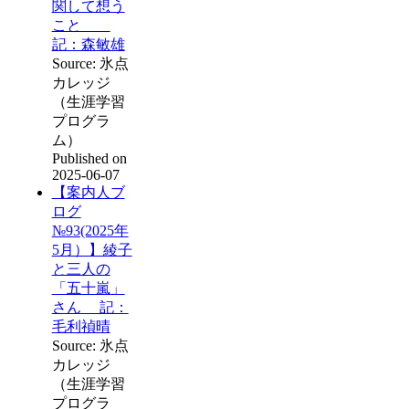
関して想う
こと
記：森敏雄
Source: 氷点
カレッジ
（生涯学習
プログラ
ム）
Published on
2025-06-07
【案内人ブ
ログ
№93(2025年
5月）】綾子
と三人の
「五十嵐」
さん 記：
毛利禎晴
Source: 氷点
カレッジ
（生涯学習
プログラ