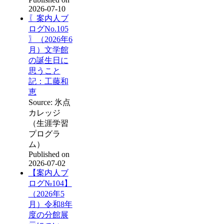
2026-07-10
〖案内人ブ
ログNo.105
〗（2026年6
月）文学館
の誕生日に
思うこと
記：工藤和
恵
Source: 氷点
カレッジ
（生涯学習
プログラ
ム）
Published on
2026-07-02
【案内人ブ
ログ№104】
（2026年5
月）令和8年
度の分館展