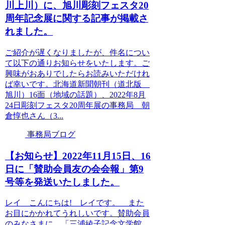
川上川）に、旭川彫刻フェスタ20
周年記念展に関する記事が掲載さ
れました。
ご紹介が遅くなりましたが、件名につい
て以下の通りお知らせをいたします。ご
興味がおありでしたらお読みいただけれ
ば幸いです。北海道新聞朝刊（道北版
旭川）16面（地域の話題）、2022年8月
24日彫刻フェスタ20周年展の事務局 朝
倉惇也さん（3...
事務局ブログ
【お知らせ】2022年11月15日、16
日に「賛助会員友の会会報」第9
号等を発送いたしました。
レイ こんにちは! レイです。 また
お目にかかれてうれしいです。賛助会員
のみなさまに、「三浦綾子記念文学館