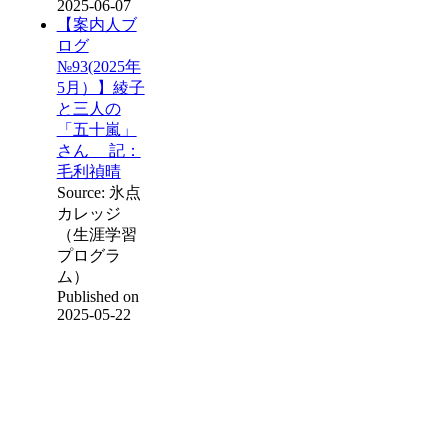
2025-06-07
【案内人ブ
ログ
№93(2025年
5月）】綾子
と三人の
「五十嵐」
さん 記：
毛利禎晴
Source: 氷点
カレッジ
（生涯学習
プログラ
ム）
Published on
2025-05-22