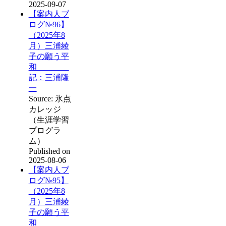
2025-09-07
【案内人ブ
ログ№96】
（2025年8
月）三浦綾
子の願う平
和
記：三浦隆
一
Source: 氷点
カレッジ
（生涯学習
プログラ
ム）
Published on
2025-08-06
【案内人ブ
ログ№95】
（2025年8
月）三浦綾
子の願う平
和