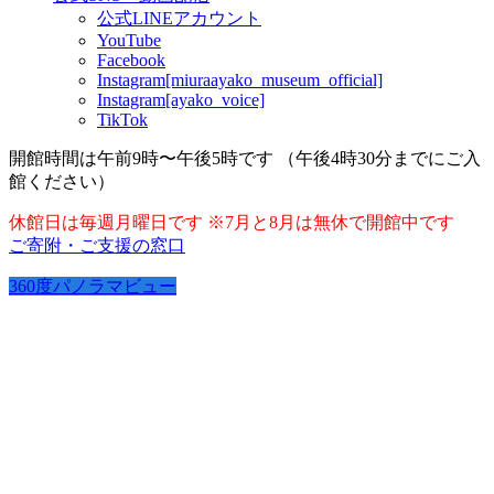
公式LINEアカウント
YouTube
Facebook
Instagram[miuraayako_museum_official]
Instagram[ayako_voice]
TikTok
開館時間は午前9時〜午後5時です （午後4時30分までにご入
館ください）
休館日は毎週月曜日です ※7月と8月は無休で開館中です
ご寄附・ご支援の窓口
360度パノラマビュー