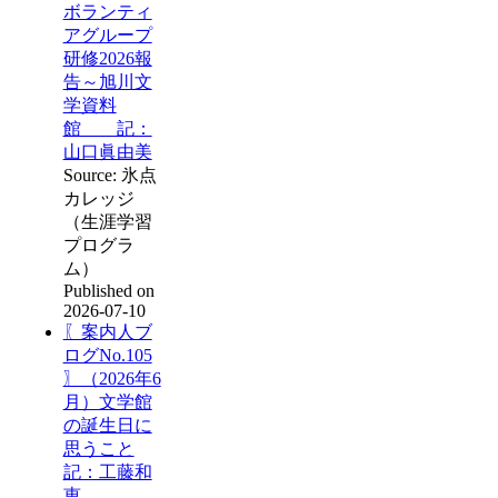
ボランティ
アグループ
研修2026報
告～旭川文
学資料
館 記：
山口眞由美
Source: 氷点
カレッジ
（生涯学習
プログラ
ム）
Published on
2026-07-10
〖案内人ブ
ログNo.105
〗（2026年6
月）文学館
の誕生日に
思うこと
記：工藤和
恵