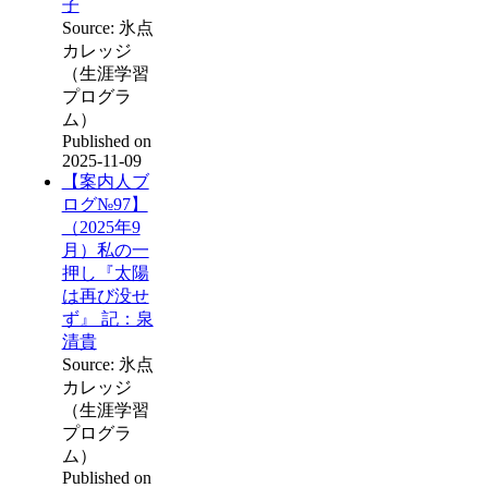
子
Source: 氷点
カレッジ
（生涯学習
プログラ
ム）
Published on
2025-11-09
【案内人ブ
ログ№97】
（2025年9
月）私の一
押し『太陽
は再び没せ
ず』 記：泉
清貴
Source: 氷点
カレッジ
（生涯学習
プログラ
ム）
Published on