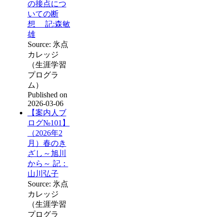
の接点につ
いての断
想 記:森敏
雄
Source: 氷点
カレッジ
（生涯学習
プログラ
ム）
Published on
2026-03-06
【案内人ブ
ログ№101】
（2026年2
月）春のき
ざし～旭川
から～ 記：
山川弘子
Source: 氷点
カレッジ
（生涯学習
プログラ