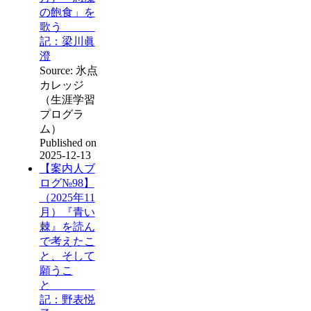
の飽食」を
歌う
記：梁川眞
澄
Source: 氷点
カレッジ
（生涯学習
プログラ
ム）
Published on
2025-12-13
【案内人ブ
ログ№98】
（2025年11
月）『青い
棘』を読ん
で考えたこ
と、そして
願うこ
と
記：野表悦