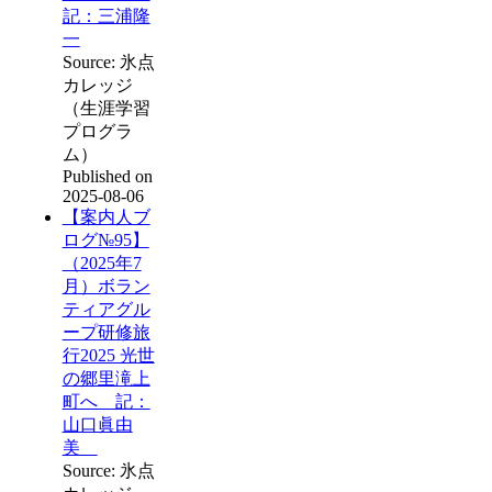
記：三浦隆
一
Source: 氷点
カレッジ
（生涯学習
プログラ
ム）
Published on
2025-08-06
【案内人ブ
ログ№95】
（2025年7
月）ボラン
ティアグル
ープ研修旅
行2025 光世
の郷里滝上
町へ 記：
山口眞由
美
Source: 氷点