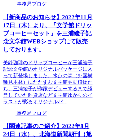
事務局ブログ
【新商品のお知らせ】2022年11月
17日（木）より、「文学館ドリッ
プコーヒーセット」を三浦綾子記
念文学館WEBショップにて販売
しております。
美鈴珈琲のドリップコーヒーが三浦綾子
記念文学館のオリジナルパッケージに入
って新登場しました。氷点の森（外国樹
種見本林）にたたずむ文学館や動植物た
ち、三浦綾子が作家デビューするまで経
営していた雑貨店など文学館ゆかりのイ
ラストが彩るオリジナルパ...
事務局ブログ
【関連記事のご紹介】2022年8月
24日（水）、北海道新聞朝刊（旭