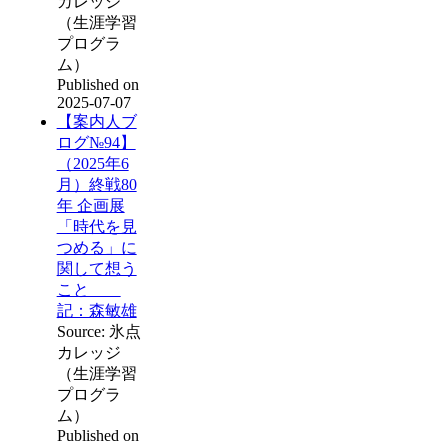
カレッジ
（生涯学習
プログラ
ム）
Published on
2025-07-07
【案内人ブ
ログ№94】
（2025年6
月）終戦80
年 企画展
「時代を見
つめる」に
関して想う
こと
記：森敏雄
Source: 氷点
カレッジ
（生涯学習
プログラ
ム）
Published on