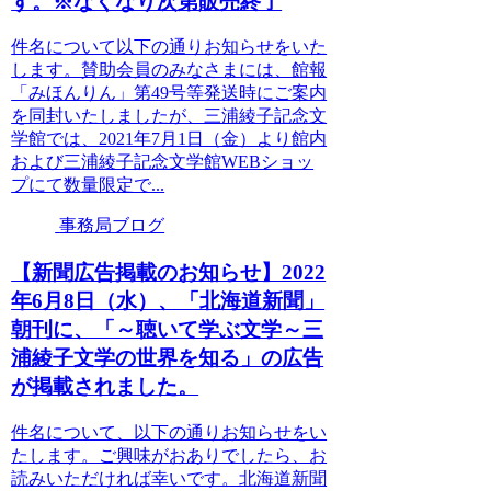
す。※なくなり次第販売終了
件名について以下の通りお知らせをいた
します。賛助会員のみなさまには、館報
「みほんりん」第49号等発送時にご案内
を同封いたしましたが、三浦綾子記念文
学館では、2021年7月1日（金）より館内
および三浦綾子記念文学館WEBショッ
プにて数量限定で...
事務局ブログ
【新聞広告掲載のお知らせ】2022
年6月8日（水）、「北海道新聞」
朝刊に、「～聴いて学ぶ文学～三
浦綾子文学の世界を知る」の広告
が掲載されました。
件名について、以下の通りお知らせをい
たします。ご興味がおありでしたら、お
読みいただければ幸いです。北海道新聞