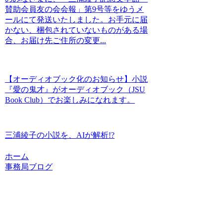
賛助会員友の会会報」第9号等をゆうメ
ールにて発送いたしました。お手元に届
かない、梱包されていないものがある場
合、お届け先ご住所の変更...
【オーディオブック化のお知らせ】小説
『愛の鬼才』がオーディオブック（JSU
Book Club）でお楽しみになれます。
三浦綾子の小説を、AIが解析!?
ホーム
事務局ブログ