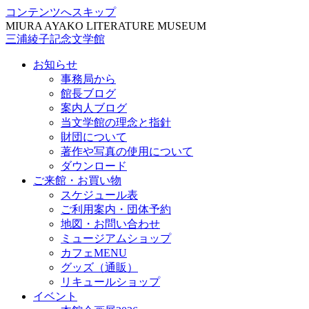
コンテンツへスキップ
MIURA AYAKO LITERATURE MUSEUM
三浦綾子記念文学館
お知らせ
事務局から
館長ブログ
案内人ブログ
当文学館の理念と指針
財団について
著作や写真の使用について
ダウンロード
ご来館・お買い物
スケジュール表
ご利用案内・団体予約
地図・お問い合わせ
ミュージアムショップ
カフェMENU
グッズ（通販）
リキュールショップ
イベント