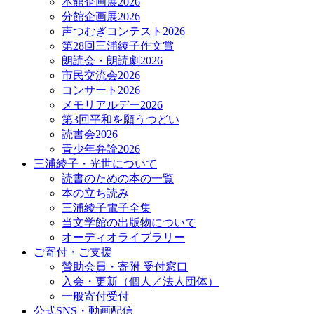
本館企画展2026
分館企画展2026
声つむぎコンテスト2026
第28回三浦綾子作文賞
朗読会・朗読劇2026
市民交流会2026
コンサート2026
メモリアルデー2026
第3回平和を願うつどい
読書会2026
青少年弁論2026
三浦綾子・光世について
読書のための本の一覧
本の立ち読み
三浦綾子電子全集
当文学館の出版物について
オーディオライブラリー
ご寄付・ご支援
賛助会員・寄附 受付窓口
入会・更新（個人／法人団体）
一般寄付受付
公式SNS・動画配信