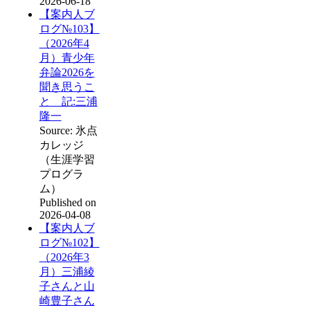
2026-06-18
【案内人ブ
ログ№103】
（2026年4
月）青少年
弁論2026を
聞き思うこ
と 記:三浦
隆一
Source: 氷点
カレッジ
（生涯学習
プログラ
ム）
Published on
2026-04-08
【案内人ブ
ログ№102】
（2026年3
月）三浦綾
子さんと山
崎豊子さん