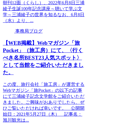
朝刊12面（くらし）、2022年6月8日三浦
綾子生誕100年記念講座～聴いて学ぶ文
学～三浦綾子の世界を知るなお、6月8日
（水）より、...
事務局ブログ
【WEB掲載】Webマガジン「旅
Pocket」（旅工房）にて、〈行く
べき名所BEST23人気スポット〉
として当館をご紹介いただきまし
た。
この度、旅行会社「旅工房」が運営する
Webマガジン「旅Pocket」の以下の記事
にて三浦綾子記念文学館をご紹介いただ
きました。ご興味がおありでしたら、ぜ
ひご覧いただければ幸いです。 公開開
始日：2021年5月27日（木） 記事名：
旭川観光は...