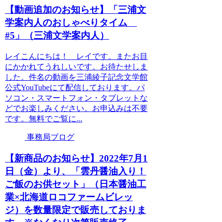
【動画追加のお知らせ】「三浦文
学案内人のおしゃべりタイム
#5」（三浦文学案内人）
レイこんにちは！ レイです。またお目
にかかれてうれしいです。お待たせしま
した。件名の動画を三浦綾子記念文学館
公式YouTubeにて配信しております。パ
ソコン・スマートフォン・タブレットな
どでお楽しみください。お申込みは不要
です。無料でご覧に...
事務局ブログ
【新商品のお知らせ】2022年7月1
日（金）より、「雲丹醤油入り！
ご飯のお供セット」（日本醤油工
業×北海道ロコファームビレッ
ジ）を数量限定で販売しておりま