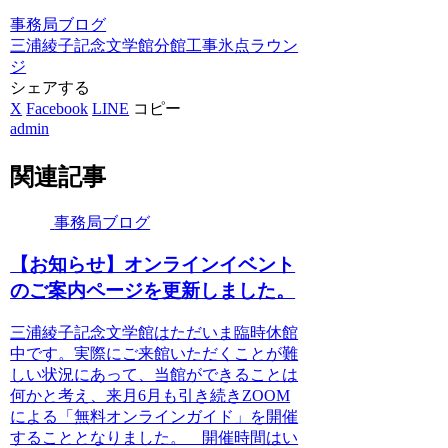
事務局ブログ
三浦綾子記念文学館
分館
工事
氷点ラウン
ジ
シェアする
X
Facebook
LINE
コピー
admin
関連記事
事務局ブログ
【お知らせ】オンラインイベント
のご案内ページを更新しました。
三浦綾子記念文学館はただいま臨時休館
中です。実際にご来館いただくことが難
しい状況にあって、当館ができることは
何かと考え、来月6月も引き続きZOOM
による「無料オンラインガイド」を開催
することとなりました。 開催時間はい