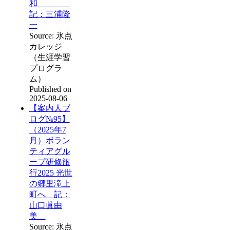
和
記：三浦隆
一
Source: 氷点
カレッジ
（生涯学習
プログラ
ム）
Published on
2025-08-06
【案内人ブ
ログ№95】
（2025年7
月）ボラン
ティアグル
ープ研修旅
行2025 光世
の郷里滝上
町へ 記：
山口眞由
美
Source: 氷点