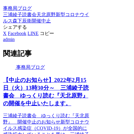
事務局ブログ
三浦綾子読書会
天北原野
新型コロナウイ
ルス
森下辰衛
開催中止
シェアする
X
Facebook
LINE
コピー
admin
関連記事
事務局ブログ
【中止のお知らせ】2022年2月15
日（火）13時30分～ 三浦綾子読
書会 ゆっくり読む『天北原野』
の開催を中止いたします。
三浦綾子読書会 ゆっくり読む『天北原
野』 開催中止のお知らせ新型コロナウ
イルス感染症（COVID-19）が全国的に