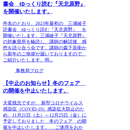
書会 ゆっくり読む『天北原野』
を開催いたします。
件名のとおり、2023年最初の 三浦綾子
読書会 ゆっくり読む『天北原野』 を
開催いたします。三浦綾子『天北原野』
の対象箇所を輪読し、講師の解説後、感
想を語り合う会です。講師の森下辰衛か
ら新年のご挨拶が届いておりますので、
ご紹介いたします。明...
事務局ブログ
【中止のお知らせ】冬のフェア
の開催を中止いたします。
大変残念ですが、 新型コロナウイルス
感染症（COVID-19）感染拡大防止のた
め、11月21日（土）～12月25日（金）に
予定しておりました 冬のフェア の開
催を中止いたします。 ご迷惑をおか