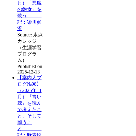
月）「悪魔
の飽食」を
歌う
記：梁川眞
澄
Source: 氷点
カレッジ
（生涯学習
プログラ
ム）
Published on
2025-12-13
【案内人ブ
ログ№98】
（2025年11
月）『青い
棘』を読ん
で考えたこ
と、そして
願うこ
と
記：野表悦