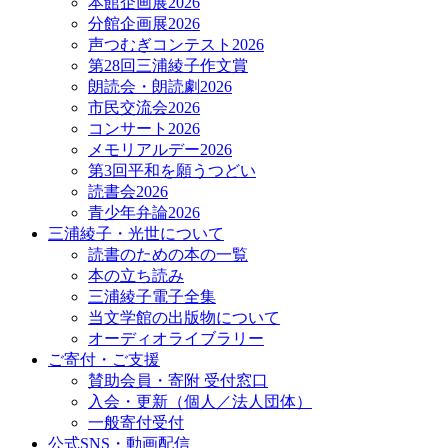
本館企画展2026
分館企画展2026
声つむぎコンテスト2026
第28回三浦綾子作文賞
朗読会・朗読劇2026
市民交流会2026
コンサート2026
メモリアルデー2026
第3回平和を願うつどい
読書会2026
青少年弁論2026
三浦綾子・光世について
読書のための本の一覧
本の立ち読み
三浦綾子電子全集
当文学館の出版物について
オーディオライブラリー
ご寄付・ご支援
賛助会員・寄附 受付窓口
入会・更新（個人／法人団体）
一般寄付受付
公式SNS・動画配信