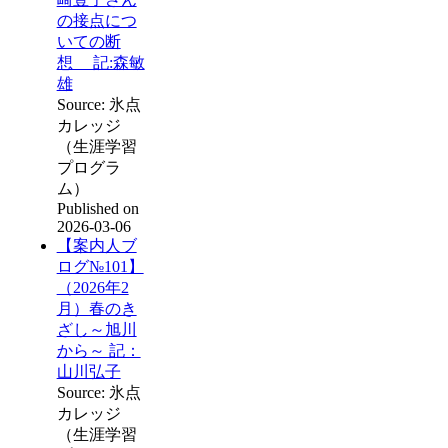
の接点につ
いての断
想 記:森敏
雄
Source: 氷点
カレッジ
（生涯学習
プログラ
ム）
Published on
2026-03-06
【案内人ブ
ログ№101】
（2026年2
月）春のき
ざし～旭川
から～ 記：
山川弘子
Source: 氷点
カレッジ
（生涯学習