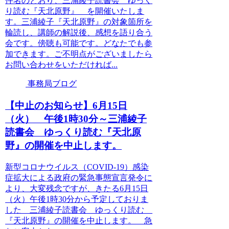
件名のとおり、三浦綾子読書会 ゆっく
り読む『天北原野』 を開催いたしま
す。三浦綾子『天北原野』の対象箇所を
輪読し、講師の解説後、感想を語り合う
会です。傍聴も可能です。どなたでも参
加できます。ご不明点がございましたら
お問い合わせをいただければ...
事務局ブログ
【中止のお知らせ】6月15日
（火） 午後1時30分～三浦綾子
読書会 ゆっくり読む『天北原
野』の開催を中止します。
新型コロナウイルス（COVID-19）感染
症拡大による政府の緊急事態宣言発令に
より、大変残念ですが、きたる6月15日
（火）午後1時30分から予定しておりま
した 三浦綾子読書会 ゆっくり読む
『天北原野』の開催を中止します。 急