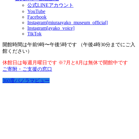
公式LINEアカウント
YouTube
Facebook
Instagram[miuraayako_museum_official]
Instagram[ayako_voice]
TikTok
開館時間は午前9時〜午後5時です （午後4時30分までにご入
館ください）
休館日は毎週月曜日です ※7月と8月は無休で開館中です
ご寄附・ご支援の窓口
360度パノラマビュー