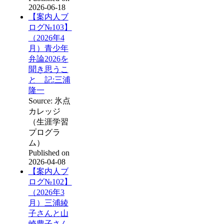
2026-06-18
【案内人ブ
ログ№103】
（2026年4
月）青少年
弁論2026を
聞き思うこ
と 記:三浦
隆一
Source: 氷点
カレッジ
（生涯学習
プログラ
ム）
Published on
2026-04-08
【案内人ブ
ログ№102】
（2026年3
月）三浦綾
子さんと山
崎豊子さん