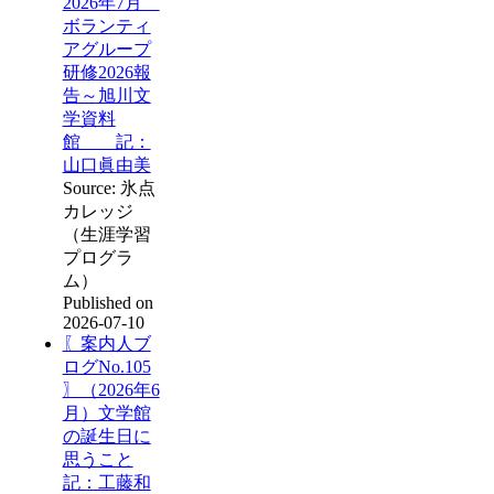
2026年7月
ボランティ
アグループ
研修2026報
告～旭川文
学資料
館 記：
山口眞由美
Source: 氷点
カレッジ
（生涯学習
プログラ
ム）
Published on
2026-07-10
〖案内人ブ
ログNo.105
〗（2026年6
月）文学館
の誕生日に
思うこと
記：工藤和