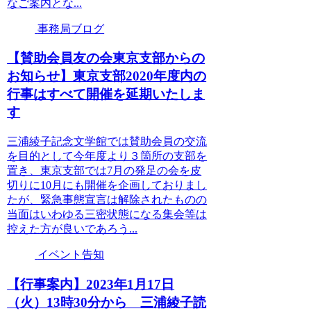
なご案内とな...
事務局ブログ
【賛助会員友の会東京支部からの
お知らせ】東京支部2020年度内の
行事はすべて開催を延期いたしま
す
三浦綾子記念文学館では賛助会員の交流
を目的として今年度より３箇所の支部を
置き、東京支部では7月の発足の会を皮
切りに10月にも開催を企画しておりまし
たが、緊急事態宣言は解除されたものの
当面はいわゆる三密状態になる集会等は
控えた方が良いであろう...
イベント告知
【行事案内】2023年1月17日
（火）13時30分から 三浦綾子読