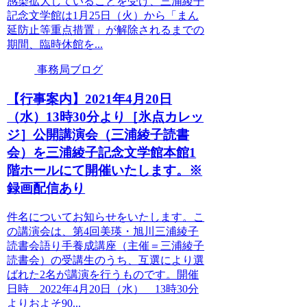
感染拡大していることを受け、三浦綾子
記念文学館は1月25日（火）から「まん
延防止等重点措置」が解除されるまでの
期間、臨時休館を...
事務局ブログ
【行事案内】2021年4月20日
（水）13時30分より［氷点カレッ
ジ］公開講演会（三浦綾子読書
会）を三浦綾子記念文学館本館1
階ホールにて開催いたします。※
録画配信あり
件名についてお知らせをいたします。こ
の講演会は、第4回美瑛・旭川三浦綾子
読書会語り手養成講座（主催＝三浦綾子
読書会）の受講生のうち、互選により選
ばれた2名が講演を行うものです。開催
日時 2022年4月20日（水） 13時30分
よりおよそ90...