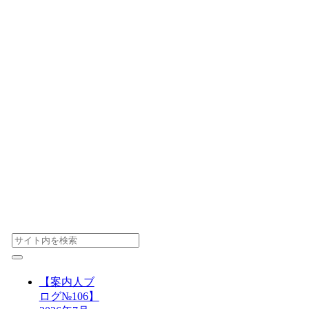
【案内人ブ
ログ№106】