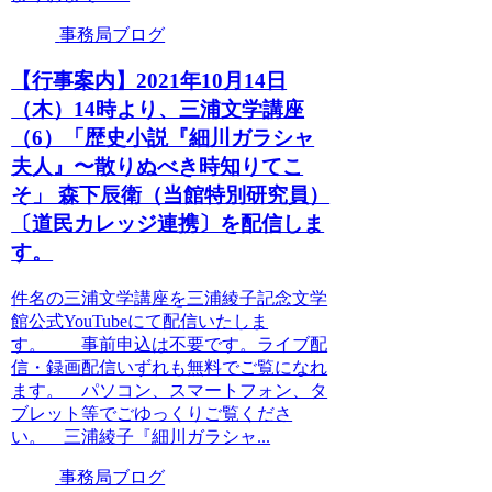
事務局ブログ
【行事案内】2021年10月14日
（木）14時より、三浦文学講座
（6）「歴史小説『細川ガラシャ
夫人』〜散りぬべき時知りてこ
そ」 森下辰衛（当館特別研究員）
〔道民カレッジ連携〕を配信しま
す。
件名の三浦文学講座を三浦綾子記念文学
館公式YouTubeにて配信いたしま
す。 事前申込は不要です。ライブ配
信・録画配信いずれも無料でご覧になれ
ます。 パソコン、スマートフォン、タ
ブレット等でごゆっくりご覧くださ
い。 三浦綾子『細川ガラシャ...
事務局ブログ