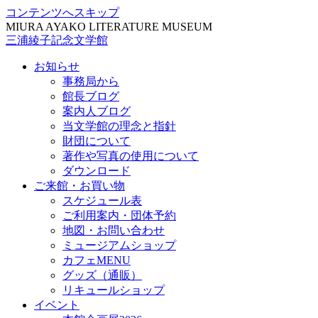
コンテンツへスキップ
MIURA AYAKO LITERATURE MUSEUM
三浦綾子記念文学館
お知らせ
事務局から
館長ブログ
案内人ブログ
当文学館の理念と指針
財団について
著作や写真の使用について
ダウンロード
ご来館・お買い物
スケジュール表
ご利用案内・団体予約
地図・お問い合わせ
ミュージアムショップ
カフェMENU
グッズ（通販）
リキュールショップ
イベント