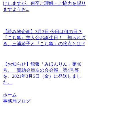
けしますが、何卒ご理解・ご協力を賜り
ますようお...
【読み物企画】3月3日 今日は何の日？
『こち亀』主人公お誕生日！ 知られざ
る、三浦綾子と『こち亀』の接点とは!?
【お知らせ】館報「みほんりん」第46
号、「賛助会員友の会会報」第4号等
を、2021年3月5日（金）に発送しまし
た。
ホーム
事務局ブログ