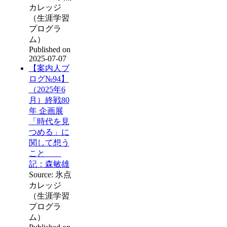
カレッジ
（生涯学習
プログラ
ム）
Published on
2025-07-07
【案内人ブ
ログ№94】
（2025年6
月）終戦80
年 企画展
「時代を見
つめる」に
関して想う
こと
記：森敏雄
Source: 氷点
カレッジ
（生涯学習
プログラ
ム）