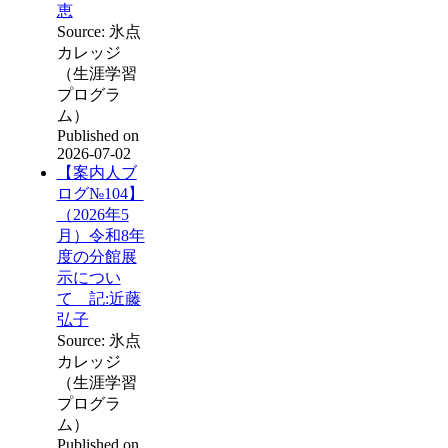
恵
Source: 氷点
カレッジ
（生涯学習
プログラ
ム）
Published on
2026-07-02
【案内人ブ
ログ№104】
（2026年5
月）令和8年
度の分館展
示につい
て 記:近藤
弘子
Source: 氷点
カレッジ
（生涯学習
プログラ
ム）
Published on