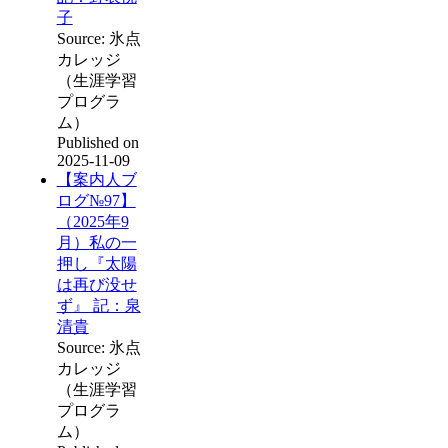
子
Source: 氷点
カレッジ
（生涯学習
プログラ
ム）
Published on
2025-11-09
【案内人ブ
ログ№97】
（2025年9
月）私の一
押し『太陽
は再び没せ
ず』 記：泉
清貴
Source: 氷点
カレッジ
（生涯学習
プログラ
ム）