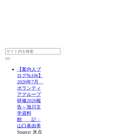
【案内人ブ
ログ№106】
2026年7月
ボランティ
アグループ
研修2026報
告～旭川文
学資料
館 記：
山口眞由美
Source: 氷点