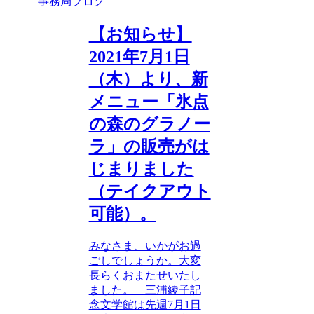
事務局ブログ
【お知らせ】
2021年7月1日
（木）より、新
メニュー「氷点
の森のグラノー
ラ」の販売がは
じまりました
（テイクアウト
可能）。
みなさま、いかがお過
ごしでしょうか。大変
長らくおまたせいたし
ました。 三浦綾子記
念文学館は先週7月1日