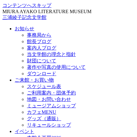
コンテンツへスキップ
MIURA AYAKO LITERATURE MUSEUM
三浦綾子記念文学館
お知らせ
事務局から
館長ブログ
案内人ブログ
当文学館の理念と指針
財団について
著作や写真の使用について
ダウンロード
ご来館・お買い物
スケジュール表
ご利用案内・団体予約
地図・お問い合わせ
ミュージアムショップ
カフェMENU
グッズ（通販）
リキュールショップ
イベント