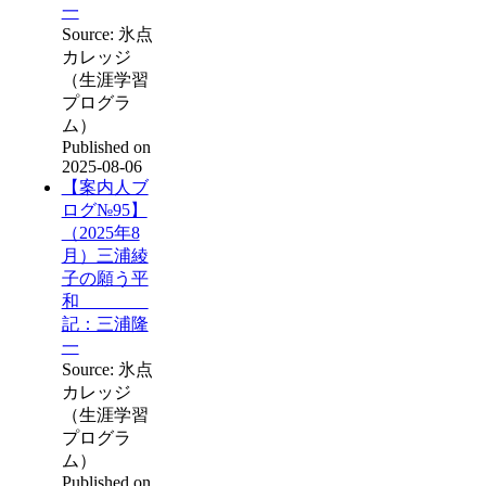
一
Source: 氷点
カレッジ
（生涯学習
プログラ
ム）
Published on
2025-08-06
【案内人ブ
ログ№95】
（2025年8
月）三浦綾
子の願う平
和
記：三浦隆
一
Source: 氷点
カレッジ
（生涯学習
プログラ
ム）
Published on