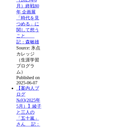
月）終戦80
年 企画展
「時代を見
つめる」に
関して想う
こと
記：森敏雄
Source: 氷点
カレッジ
（生涯学習
プログラ
ム）
Published on
2025-06-07
【案内人ブ
ログ
№93(2025年
5月）】綾子
と三人の
「五十嵐」
さん 記：