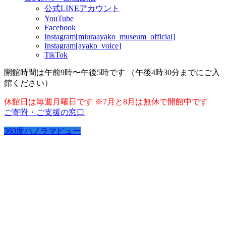
公式LINEアカウント
YouTube
Facebook
Instagram[miuraayako_museum_official]
Instagram[ayako_voice]
TikTok
開館時間は午前9時〜午後5時です （午後4時30分までにご入
館ください）
休館日は毎週月曜日です ※7月と8月は無休で開館中です
ご寄附・ご支援の窓口
360度パノラマビュー