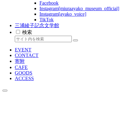
Facebook
Instagram[miuraayako_museum_official]
Instagram[ayako_voice]
TikTok
三浦綾子記念文学館
検索
EVENT
CONTACT
寄附
CAFE
GOODS
ACCESS