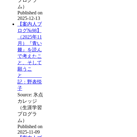
プログラ
ム）
Published on
2025-12-13
【案内人ブ
ログ№98】
（2025年11
月）『青い
棘』を読ん
で考えたこ
と、そして
願うこ
と
記：野表悦
子
Source: 氷点
カレッジ
（生涯学習
プログラ
ム）
Published on
2025-11-09