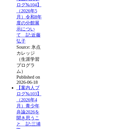
ログ№104】
（2026年5
月）令和8年
度の分館展
示につい
て 記:近藤
弘子
Source: 氷点
カレッジ
（生涯学習
プログラ
ム）
Published on
2026-06-18
【案内人ブ
ログ№103】
（2026年4
月）青少年
弁論2026を
聞き思うこ
と 記:三浦