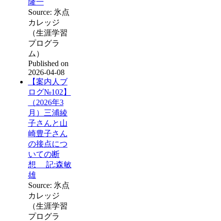
隆一
Source: 氷点
カレッジ
（生涯学習
プログラ
ム）
Published on
2026-04-08
【案内人ブ
ログ№102】
（2026年3
月）三浦綾
子さんと山
崎豊子さん
の接点につ
いての断
想 記:森敏
雄
Source: 氷点
カレッジ
（生涯学習
プログラ