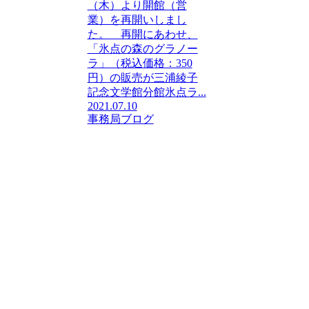
（木）より開館（営
業）を再開いしまし
た。 再開にあわせ、
「氷点の森のグラノー
ラ」（税込価格：350
円）の販売が三浦綾子
記念文学館分館氷点ラ...
2021.07.10
事務局ブログ