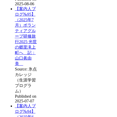
2025-08-06
【案内人ブ
ログ№95】
（2025年7
月）ボラン
ティアグル
ープ研修旅
行2025 光世
の郷里滝上
町へ 記：
山口眞由
美
Source: 氷点
カレッジ
（生涯学習
プログラ
ム）
Published on
2025-07-07
【案内人ブ
ログ№94】
（2025年6