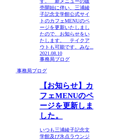
す。 新メニューの販
売開始に伴い、三浦綾
子記念文学館公式サイ
トのカフェMENUのペ
ージを更新いたしまし
たので、お知らせをい
たします。 テイクア
ウトも可能です。みな...
2021.08.10
事務局ブログ
事務局ブログ
【お知らせ】カ
フェMENUのペ
ージを更新しま
した。
いつも三浦綾子記念文
学館及び氷点ラウンジ