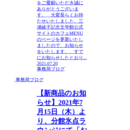
をご愛顧いただき誠に
ありがとうございま
す。 大変長らくお待
たせいたしました。三
浦綾子記念文学館公式
サイトのカフェMENU
のページを更新いたし
ましたので、お知らせ
をいたします。 すで
にお知らせしたとおり...
2021.07.20
事務局ブログ
事務局ブログ
【新商品のお知
らせ】2021年7
月15日（木）よ
り、分館氷点ラ