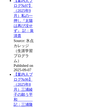
【案内人ブ
ログ№97】
（2025年9
月）私の一
押し『太陽
は再び没せ
ず』 記：泉
清貴
Source: 氷点
カレッジ
（生涯学習
プログラ
ム）
Published on
2025-09-07
【案内人ブ
ログ№96】
（2025年8
月）三浦綾
子の願う平
和
記：三浦隆