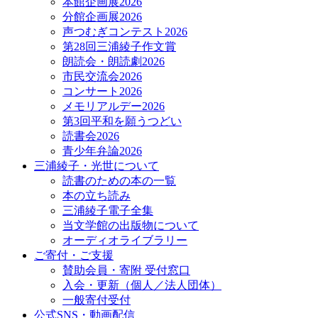
本館企画展2026
分館企画展2026
声つむぎコンテスト2026
第28回三浦綾子作文賞
朗読会・朗読劇2026
市民交流会2026
コンサート2026
メモリアルデー2026
第3回平和を願うつどい
読書会2026
青少年弁論2026
三浦綾子・光世について
読書のための本の一覧
本の立ち読み
三浦綾子電子全集
当文学館の出版物について
オーディオライブラリー
ご寄付・ご支援
賛助会員・寄附 受付窓口
入会・更新（個人／法人団体）
一般寄付受付
公式SNS・動画配信