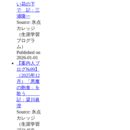
い花の下
で 記：三
浦隆一
Source: 氷点
カレッジ
（生涯学習
プログラ
ム）
Published on
2026-01-01
【案内人ブ
ログ№99】
（2025年12
月）「悪魔
の飽食」を
歌う
記：梁川眞
澄
Source: 氷点
カレッジ
（生涯学習