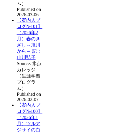
ム）
Published on
2026-03-06
【案内人ブ
ログ№101】
（2026年2
月）春のき
ざし～旭川
から～ 記：
山川弘子
Source: 氷点
カレッジ
（生涯学習
プログラ
ム）
Published on
2026-02-07
【案内人ブ
ログ№100】
（2026年1
月）ツルア
ジサイの白