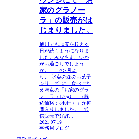
ウンジにて「お
家のグラノー
ラ」の販売がは
じまりました。
旭川でも30度を超える
日が続くようになりま
した。みなさま、いか
がお過ごしでしょう
か。 この7月よ
り、“氷点の森のお菓子
シリーズ”に、食べごた
え満点の「お家のグラ
ノーラ（170g）」（税
込価格：840円）」が仲
間入りしました。 通
信販売で好評...
2021.07.19
事務局ブログ