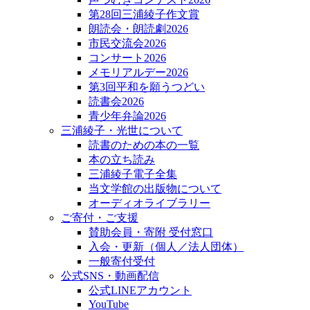
第28回三浦綾子作文賞
朗読会・朗読劇2026
市民交流会2026
コンサート2026
メモリアルデー2026
第3回平和を願うつどい
読書会2026
青少年弁論2026
三浦綾子・光世について
読書のための本の一覧
本の立ち読み
三浦綾子電子全集
当文学館の出版物について
オーディオライブラリー
ご寄付・ご支援
賛助会員・寄附 受付窓口
入会・更新（個人／法人団体）
一般寄付受付
公式SNS・動画配信
公式LINEアカウント
YouTube