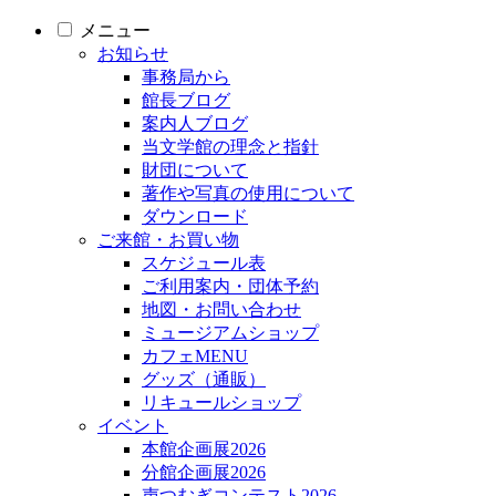
メニュー
お知らせ
事務局から
館長ブログ
案内人ブログ
当文学館の理念と指針
財団について
著作や写真の使用について
ダウンロード
ご来館・お買い物
スケジュール表
ご利用案内・団体予約
地図・お問い合わせ
ミュージアムショップ
カフェMENU
グッズ（通販）
リキュールショップ
イベント
本館企画展2026
分館企画展2026
声つむぎコンテスト2026