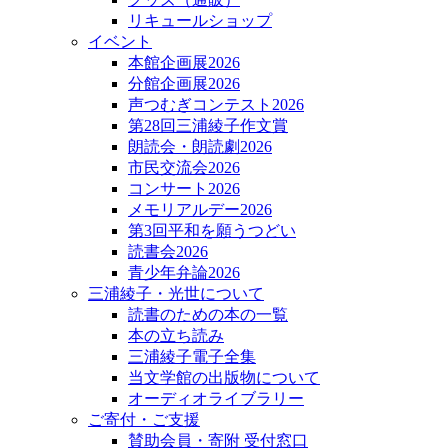
リキュールショップ
イベント
本館企画展2026
分館企画展2026
声つむぎコンテスト2026
第28回三浦綾子作文賞
朗読会・朗読劇2026
市民交流会2026
コンサート2026
メモリアルデー2026
第3回平和を願うつどい
読書会2026
青少年弁論2026
三浦綾子・光世について
読書のための本の一覧
本の立ち読み
三浦綾子電子全集
当文学館の出版物について
オーディオライブラリー
ご寄付・ご支援
賛助会員・寄附 受付窓口