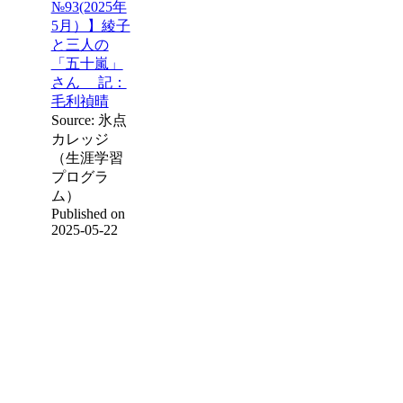
№93(2025年
5月）】綾子
と三人の
「五十嵐」
さん 記：
毛利禎晴
Source: 氷点
カレッジ
（生涯学習
プログラ
ム）
Published on
2025-05-22