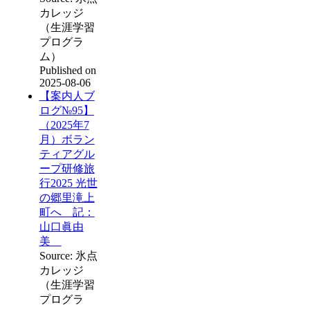
カレッジ
（生涯学習
プログラ
ム）
Published on
2025-08-06
【案内人ブ
ログ№95】
（2025年7
月）ボラン
ティアグル
ープ研修旅
行2025 光世
の郷里滝上
町へ 記：
山口眞由
美
Source: 氷点
カレッジ
（生涯学習
プログラ