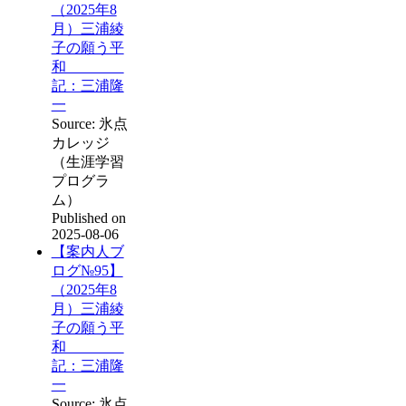
（2025年8
月）三浦綾
子の願う平
和
記：三浦隆
一
Source: 氷点
カレッジ
（生涯学習
プログラ
ム）
Published on
2025-08-06
【案内人ブ
ログ№95】
（2025年8
月）三浦綾
子の願う平
和
記：三浦隆
一
Source: 氷点