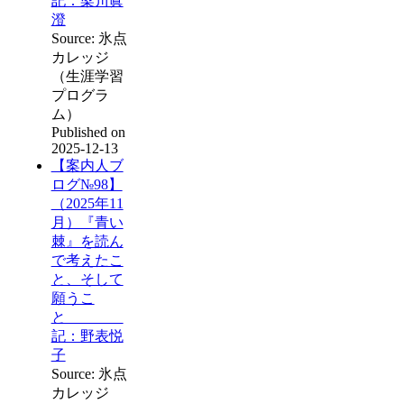
記：梁川眞
澄
Source: 氷点
カレッジ
（生涯学習
プログラ
ム）
Published on
2025-12-13
【案内人ブ
ログ№98】
（2025年11
月）『青い
棘』を読ん
で考えたこ
と、そして
願うこ
と
記：野表悦
子
Source: 氷点
カレッジ