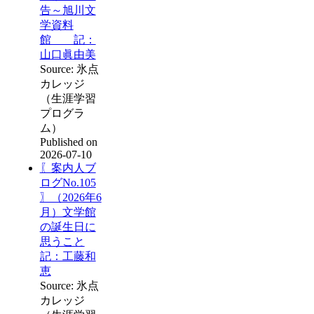
告～旭川文
学資料
館 記：
山口眞由美
Source: 氷点
カレッジ
（生涯学習
プログラ
ム）
Published on
2026-07-10
〖案内人ブ
ログNo.105
〗（2026年6
月）文学館
の誕生日に
思うこと
記：工藤和
恵
Source: 氷点
カレッジ