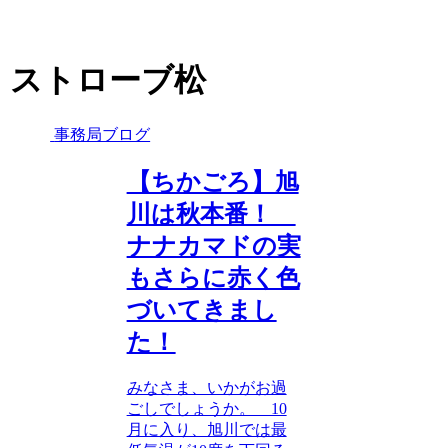
ストローブ松
事務局ブログ
【ちかごろ】旭
川は秋本番！
ナナカマドの実
もさらに赤く色
づいてきまし
た！
みなさま、いかがお過
ごしでしょうか。 10
月に入り、旭川では最