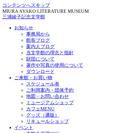
コンテンツへスキップ
MIURA AYAKO LITERATURE MUSEUM
三浦綾子記念文学館
お知らせ
事務局から
館長ブログ
案内人ブログ
当文学館の理念と指針
財団について
著作や写真の使用について
ダウンロード
ご来館・お買い物
スケジュール表
ご利用案内・団体予約
地図・お問い合わせ
ミュージアムショップ
カフェMENU
グッズ（通販）
リキュールショップ
イベント