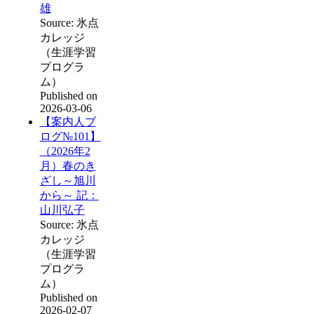
雄
Source: 氷点
カレッジ
（生涯学習
プログラ
ム）
Published on
2026-03-06
【案内人ブ
ログ№101】
（2026年2
月）春のき
ざし～旭川
から～ 記：
山川弘子
Source: 氷点
カレッジ
（生涯学習
プログラ
ム）
Published on
2026-02-07