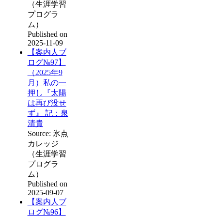
（生涯学習
プログラ
ム）
Published on
2025-11-09
【案内人ブ
ログ№97】
（2025年9
月）私の一
押し『太陽
は再び没せ
ず』 記：泉
清貴
Source: 氷点
カレッジ
（生涯学習
プログラ
ム）
Published on
2025-09-07
【案内人ブ
ログ№96】