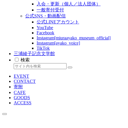
入会・更新（個人／法人団体）
一般寄付受付
公式SNS・動画配信
公式LINEアカウント
YouTube
Facebook
Instagram[miuraayako_museum_official]
Instagram[ayako_voice]
TikTok
三浦綾子記念文学館
検索
EVENT
CONTACT
寄附
CAFE
GOODS
ACCESS