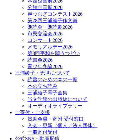
本館企画展2026
分館企画展2026
声つむぎコンテスト2026
第28回三浦綾子作文賞
朗読会・朗読劇2026
市民交流会2026
コンサート2026
メモリアルデー2026
第3回平和を願うつどい
読書会2026
青少年弁論2026
三浦綾子・光世について
読書のための本の一覧
本の立ち読み
三浦綾子電子全集
当文学館の出版物について
オーディオライブラリー
ご寄付・ご支援
賛助会員・寄附 受付窓口
入会・更新（個人／法人団体）
一般寄付受付
公式SNS・動画配信