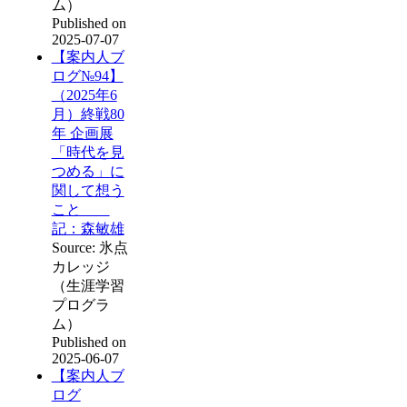
ム）
Published on
2025-07-07
【案内人ブ
ログ№94】
（2025年6
月）終戦80
年 企画展
「時代を見
つめる」に
関して想う
こと
記：森敏雄
Source: 氷点
カレッジ
（生涯学習
プログラ
ム）
Published on
2025-06-07
【案内人ブ
ログ