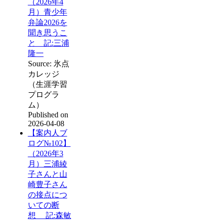
（2026年4
月）青少年
弁論2026を
聞き思うこ
と 記:三浦
隆一
Source: 氷点
カレッジ
（生涯学習
プログラ
ム）
Published on
2026-04-08
【案内人ブ
ログ№102】
（2026年3
月）三浦綾
子さんと山
崎豊子さん
の接点につ
いての断
想 記:森敏