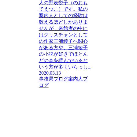
人の野表悦子（のおも
てえつこ）です。私の
案内人としての経験は
数えるほどしかありま
せんが、来館者の中に
はクリスチャンとして
の作家三浦綾子へ関心
がある方や、三浦綾子
の小説が好きでほとん
どの本を読んでいると
いう方が多くいらっし...
2020.03.13
事務局ブログ
案内人ブ
ログ