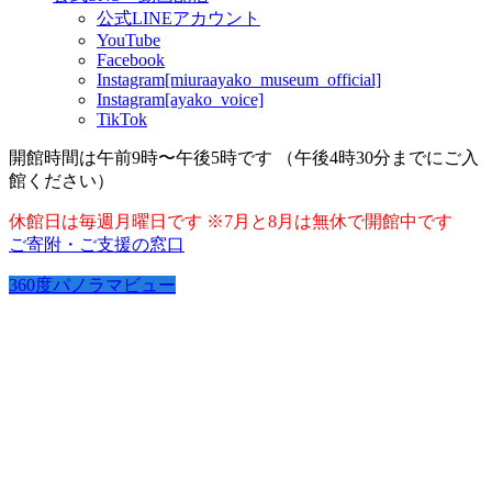
公式LINEアカウント
YouTube
Facebook
Instagram[miuraayako_museum_official]
Instagram[ayako_voice]
TikTok
開館時間は午前9時〜午後5時です （午後4時30分までにご入
館ください）
休館日は毎週月曜日です ※7月と8月は無休で開館中です
ご寄附・ご支援の窓口
360度パノラマビュー