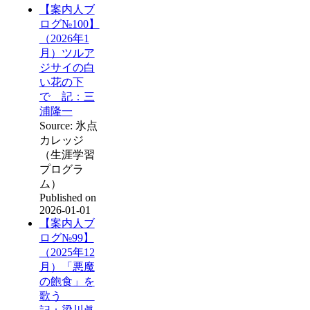
【案内人ブ
ログ№100】
（2026年1
月）ツルア
ジサイの白
い花の下
で 記：三
浦隆一
Source: 氷点
カレッジ
（生涯学習
プログラ
ム）
Published on
2026-01-01
【案内人ブ
ログ№99】
（2025年12
月）「悪魔
の飽食」を
歌う