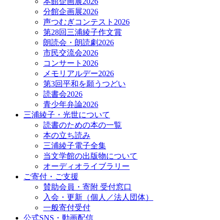
本館企画展2026
分館企画展2026
声つむぎコンテスト2026
第28回三浦綾子作文賞
朗読会・朗読劇2026
市民交流会2026
コンサート2026
メモリアルデー2026
第3回平和を願うつどい
読書会2026
青少年弁論2026
三浦綾子・光世について
読書のための本の一覧
本の立ち読み
三浦綾子電子全集
当文学館の出版物について
オーディオライブラリー
ご寄付・ご支援
賛助会員・寄附 受付窓口
入会・更新（個人／法人団体）
一般寄付受付
公式SNS・動画配信