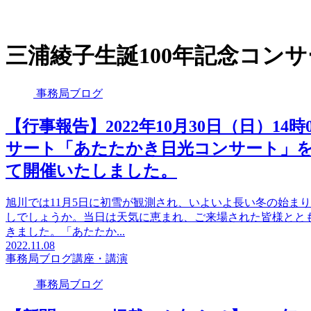
三浦綾子生誕100年記念コン
事務局ブログ
【行事報告】2022年10月30日（日）14
サート「あたたかき日光コンサート」
て開催いたしました。
旭川では11月5日に初雪が観測され、いよいよ長い冬の始ま
しでしょうか。当日は天気に恵まれ、ご来場された皆様ととも
きました。「あたたか...
2022.11.08
事務局ブログ
講座・講演
事務局ブログ