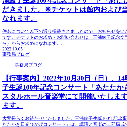
浦綾子生誕100年記念コンサート「あ
だきました。※チケットは館内および当
なれます。
件名について以下の通り掲載されましたので、お知らせをい
です。チケットのお求め・お問い合わせは、三浦綾子記念文
ら）からお求めになれます。...
2022.10.05
事務局ブログ
事務局ブログ
【行事案内】2022年10月30日（日）、1
子生誕100年記念コンサート「あたた
スタルホール音楽堂にて開催いたしま
ます。
大変長らくお待たせいたしました。三浦綾子生誕100年記念
たたかき日光ひかげコンサート」は、講演と音楽の二部構成