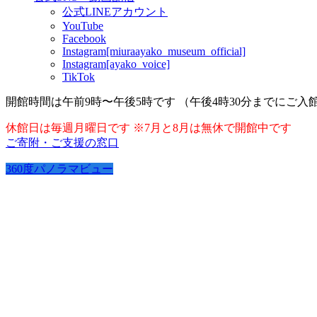
公式LINEアカウント
YouTube
Facebook
Instagram[miuraayako_museum_official]
Instagram[ayako_voice]
TikTok
開館時間は午前9時〜午後5時です （午後4時30分までにご入
休館日は毎週月曜日です ※7月と8月は無休で開館中です
ご寄附・ご支援の窓口
360度パノラマビュー