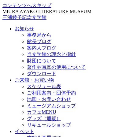
コンテンツへスキップ
MIURA AYAKO LITERATURE MUSEUM
三浦綾子記念文学館
お知らせ
事務局から
館長ブログ
案内人ブログ
当文学館の理念と指針
財団について
著作や写真の使用について
ダウンロード
ご来館・お買い物
スケジュール表
ご利用案内・団体予約
地図・お問い合わせ
ミュージアムショップ
カフェMENU
グッズ（通販）
リキュールショップ
イベント