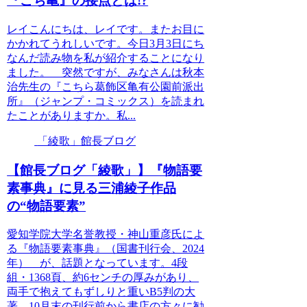
『こち亀』の接点とは!?
レイこんにちは、レイです。またお目に
かかれてうれしいです。今日3月3日にち
なんだ読み物を私が紹介することになり
ました。 突然ですが、みなさんは秋本
治先生の『こちら葛飾区亀有公園前派出
所』（ジャンプ・コミックス）を読まれ
たことがありますか。私...
「綾歌」館長ブログ
【館長ブログ「綾歌」】『物語要
素事典』に見る三浦綾子作品
の“物語要素”
愛知学院大学名誉教授・神山重彦氏によ
る『物語要素事典』（国書刊行会、2024
年） が、話題となっています。4段
組・1368頁、約6センチの厚みがあり、
両手で抱えてもずしりと重いB5判の大
著。10月末の刊行前から書店の方々に勧