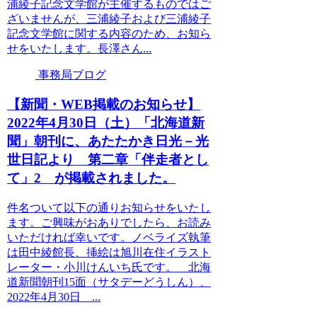
浦綾子記念文学館が主催するものではご
ざいませんが、三浦綾子および三浦綾子
記念文学館に関する内容のため、お知ら
せをいたします。長澤さん...
事務局ブログ
【新聞・WEB掲載のお知らせ】
2022年4月30日（土）「北海道新
聞」朝刊に、あたたかき日光－光
世日記より 第二章「伴走者とし
て」2 が掲載されました。
件名ついて以下の通りお知らせをいたし
ます。ご興味がおありでしたら、お読み
いただければ幸いです。ノベライズ執筆
は田中綾館長、挿絵は旭川在住イラスト
レーター・小川けんいち氏です。 北海
道新聞朝刊15面（サタデーどうしん）、
2022年4月30日 ...