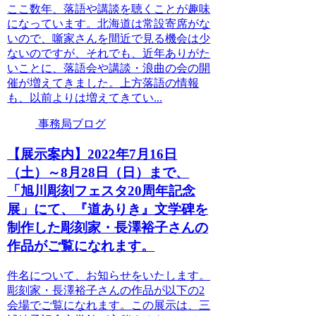
ここ数年、落語や講談を聴くことが趣味
になっています。北海道は常設寄席がな
いので、噺家さんを間近で見る機会は少
ないのですが、それでも、近年ありがた
いことに、落語会や講談・浪曲の会の開
催が増えてきました。上方落語の情報
も、以前よりは増えてきてい...
事務局ブログ
【展示案内】2022年7月16日
（土）～8月28日（日）まで、
「旭川彫刻フェスタ20周年記念
展」にて、『道ありき』文学碑を
制作した彫刻家・長澤裕子さんの
作品がご覧になれます。
件名について、お知らせをいたします。
彫刻家・長澤裕子さんの作品が以下の2
会場でご覧になれます。この展示は、三