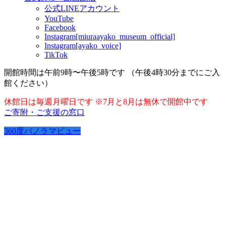
公式LINEアカウント
YouTube
Facebook
Instagram[miuraayako_museum_official]
Instagram[ayako_voice]
TikTok
開館時間は午前9時〜午後5時です （午後4時30分までにご入
館ください）
休館日は毎週月曜日です ※7月と8月は無休で開館中です
ご寄附・ご支援の窓口
360度パノラマビュー