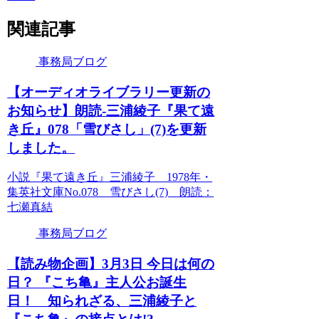
関連記事
事務局ブログ
【オーディオライブラリー更新の
お知らせ】朗読-三浦綾子『果て遠
き丘』078「雪びさし」(7)を更新
しました。
小説『果て遠き丘』三浦綾子 1978年・
集英社文庫No.078 雪びさし(7) 朗読：
七瀬真結
事務局ブログ
【読み物企画】3月3日 今日は何の
日？ 『こち亀』主人公お誕生
日！ 知られざる、三浦綾子と