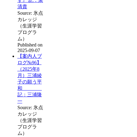
ず』 記：泉
清貴
Source: 氷点
カレッジ
（生涯学習
プログラ
ム）
Published on
2025-09-07
【案内人ブ
ログ№96】
（2025年8
月）三浦綾
子の願う平
和
記：三浦隆
一
Source: 氷点
カレッジ
（生涯学習
プログラ
ム）