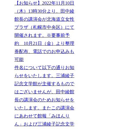
【お知らせ】2022年11月10日
（木）13時30分より、田中綾
館長の講演会が北海道立女性
プラザ（札幌市中央区）にて
開催されます。※要事前予
約 10月21日（金）より整理
券配布、電話でのお申込みも
可能
件名について以下の通りお知
らせをいたします。三浦綾子
記念文学館が主催するもので
はございませんが、田中綾館
長の講演会のためお知らせを
いたします。またこの講演会
にあわせて館報「みほんり
ん」および三浦綾子記念文学