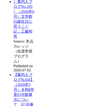
〖案内人ブ
ログNo.105
〗（2026年6
月）文学館
の誕生日に
思うこと
記：工藤和
恵
Source: 氷点
カレッジ
（生涯学習
プログラ
ム）
Published on
2026-07-02
【案内人ブ
ログ№104】
（2026年5
月）令和8年
度の分館展
示につい
て 記:近藤