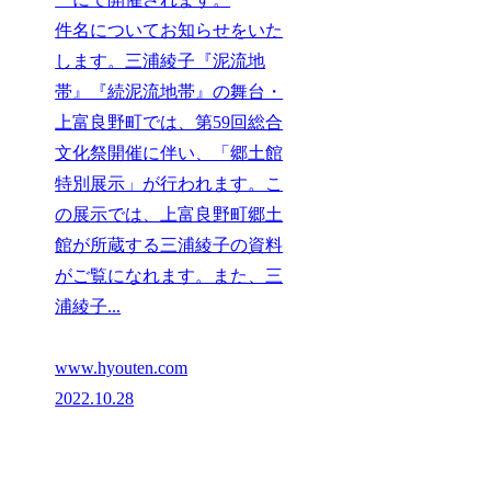
件名についてお知らせをいた
します。三浦綾子『泥流地
帯』『続泥流地帯』の舞台・
上富良野町では、第59回総合
文化祭開催に伴い、「郷土館
特別展示」が行われます。こ
の展示では、上富良野町郷土
館が所蔵する三浦綾子の資料
がご覧になれます。また、三
浦綾子...
www.hyouten.com
2022.10.28