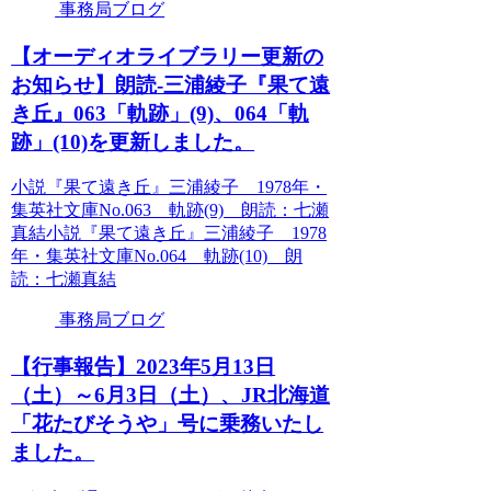
事務局ブログ
【オーディオライブラリー更新の
お知らせ】朗読-三浦綾子『果て遠
き丘』063「軌跡」(9)、064「軌
跡」(10)を更新しました。
小説『果て遠き丘』三浦綾子 1978年・
集英社文庫No.063 軌跡(9) 朗読：七瀬
真結小説『果て遠き丘』三浦綾子 1978
年・集英社文庫No.064 軌跡(10) 朗
読：七瀬真結
事務局ブログ
【行事報告】2023年5月13日
（土）～6月3日（土）、JR北海道
「花たびそうや」号に乗務いたし
ました。