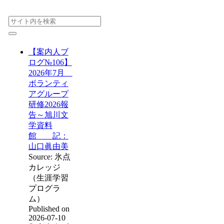
【案内人ブ
ログ№106】
2026年7月
ボランティ
アグループ
研修2026報
告～旭川文
学資料
館 記：
山口眞由美
Source: 氷点
カレッジ
（生涯学習
プログラ
ム）
Published on
2026-07-10