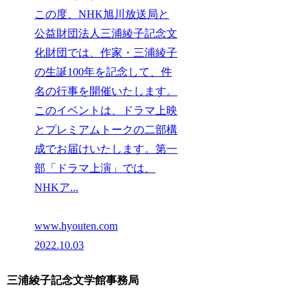
この度、NHK旭川放送局と
公益財団法人三浦綾子記念文
化財団では、作家・三浦綾子
の生誕100年を記念して、件
名の行事を開催いたします。
このイベントは、ドラマ上映
とプレミアムトークの二部構
成でお届けいたします。第一
部「ドラマ上演」では、
NHKア...
www.hyouten.com
2022.10.03
三浦綾子記念文学館事務局