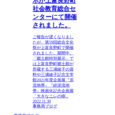
示が上富良野町
社会教育総合セ
ンターにて開催
されました。
ご報告が遅くなりまし
たが、第59回総合文化
祭が上富良野町で開催
されました。期間中、
「郷土館特別展示」で
は上富良野町郷土館が
所蔵する三浦綾子の資
料や三浦綾子記念文学
館2021年度企画展『泥
流地帯』『続泥流地
帯』映画化記念企画展
「大きなニレの樹...
2022.11.30
事務局ブログ