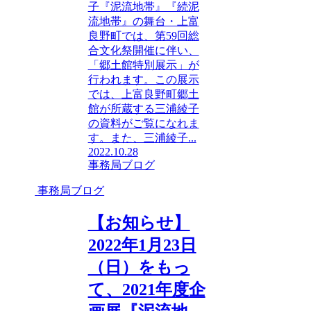
子『泥流地帯』『続泥
流地帯』の舞台・上富
良野町では、第59回総
合文化祭開催に伴い、
「郷土館特別展示」が
行われます。この展示
では、上富良野町郷土
館が所蔵する三浦綾子
の資料がご覧になれま
す。また、三浦綾子...
2022.10.28
事務局ブログ
事務局ブログ
【お知らせ】
2022年1月23日
（日）をもっ
て、2021年度企