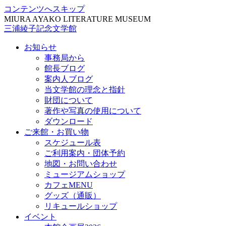
コンテンツへスキップ
MIURA AYAKO LITERATURE MUSEUM
三浦綾子記念文学館
お知らせ
事務局から
館長ブログ
案内人ブログ
当文学館の理念と指針
財団について
著作や写真の使用について
ダウンロード
ご来館・お買い物
スケジュール表
ご利用案内・団体予約
地図・お問い合わせ
ミュージアムショップ
カフェMENU
グッズ（通販）
リキュールショップ
イベント