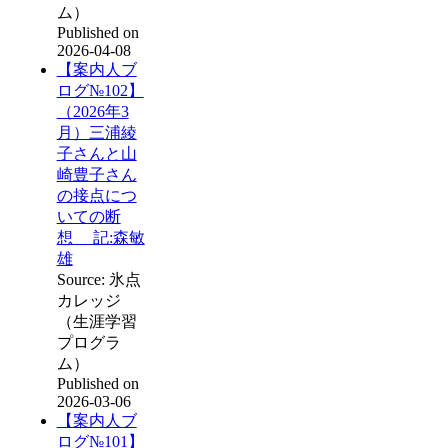
ム）
Published on
2026-04-08
【案内人ブ
ログ№102】
（2026年3
月）三浦綾
子さんと山
崎豊子さん
の接点につ
いての断
想 記:森敏
雄
Source: 氷点
カレッジ
（生涯学習
プログラ
ム）
Published on
2026-03-06
【案内人ブ
ログ№101】