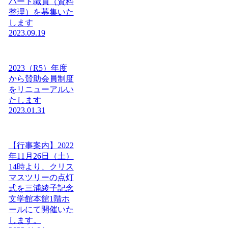
パート職員（資料
整理）を募集いた
します
2023.09.19
2023（R5）年度
から賛助会員制度
をリニューアルい
たします
2023.01.31
【行事案内】2022
年11月26日（土）
14時より、クリス
マスツリーの点灯
式を三浦綾子記念
文学館本館1階ホ
ールにて開催いた
します。