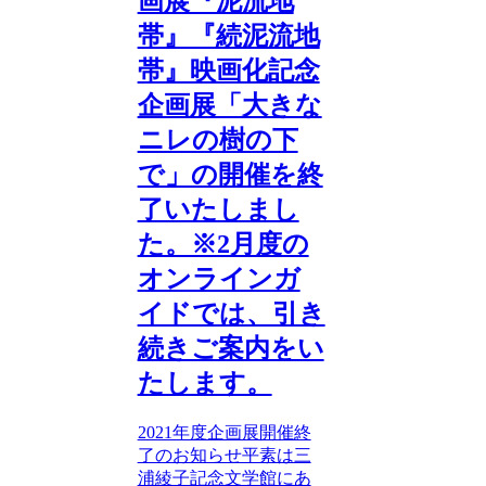
画展『泥流地
帯』『続泥流地
帯』映画化記念
企画展「大きな
ニレの樹の下
で」の開催を終
了いたしまし
た。※2月度の
オンラインガ
イドでは、引き
続きご案内をい
たします。
2021年度企画展開催終
了のお知らせ平素は三
浦綾子記念文学館にあ