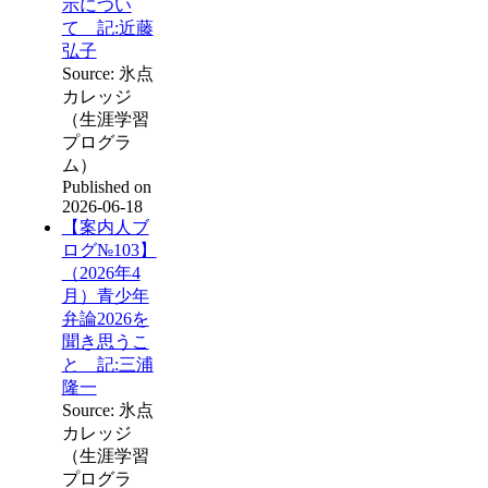
示につい
て 記:近藤
弘子
Source: 氷点
カレッジ
（生涯学習
プログラ
ム）
Published on
2026-06-18
【案内人ブ
ログ№103】
（2026年4
月）青少年
弁論2026を
聞き思うこ
と 記:三浦
隆一
Source: 氷点
カレッジ
（生涯学習
プログラ