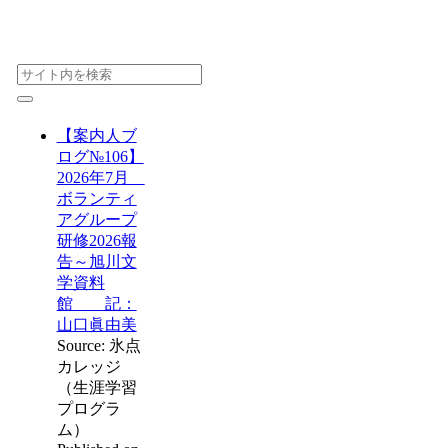
【案内人ブ
ログ№106】
2026年7月
ボランティ
アグループ
研修2026報
告～旭川文
学資料
館 記：
山口眞由美
Source: 氷点
カレッジ
（生涯学習
プログラ
ム）