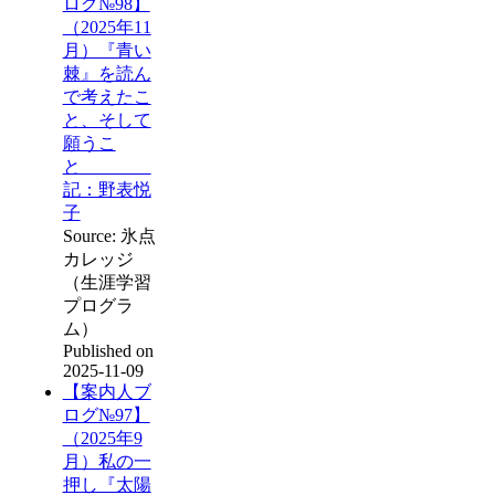
ログ№98】
（2025年11
月）『青い
棘』を読ん
で考えたこ
と、そして
願うこ
と
記：野表悦
子
Source: 氷点
カレッジ
（生涯学習
プログラ
ム）
Published on
2025-11-09
【案内人ブ
ログ№97】
（2025年9
月）私の一
押し『太陽