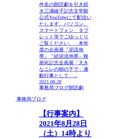
件名の朗読劇を引き続
き三浦綾子記念文学館
公式YouTubeにて配信い
たします。パソコン、
スマートフォン、タブ
レット等でごゆっくり
ご覧ください。 本年
度の企画展『泥流地
帯』『続泥流地帯』映
画化記念企画展「大き
なニレの樹の下で」連
動行事として、...
2021.08.28
事務局ブログ
朗読劇
事務局ブログ
【行事案内】
2021年8月28日
（土）14時より