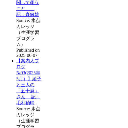
関して想う
こと
記：森敏雄
Source: 氷点
カレッジ
（生涯学習
プログラ
ム）
Published on
2025-06-07
【案内人ブ
ログ
№93(2025年
5月）】綾子
と三人の
「五十嵐」
さん 記：
毛利禎晴
Source: 氷点
カレッジ
（生涯学習
プログラ