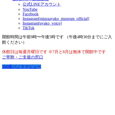
公式LINEアカウント
YouTube
Facebook
Instagram[miuraayako_museum_official]
Instagram[ayako_voice]
TikTok
開館時間は午前9時〜午後5時です （午後4時30分までにご入
館ください）
休館日は毎週月曜日です ※7月と8月は無休で開館中です
ご寄附・ご支援の窓口
360度パノラマビュー