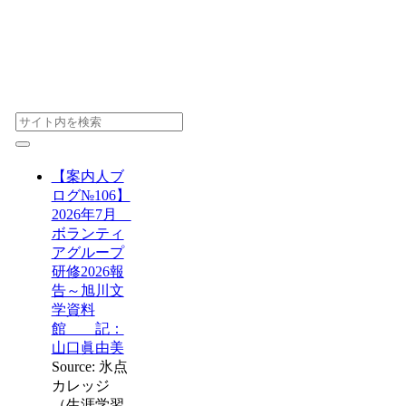
【案内人ブ
ログ№106】
2026年7月
ボランティ
アグループ
研修2026報
告～旭川文
学資料
館 記：
山口眞由美
Source: 氷点
カレッジ
（生涯学習