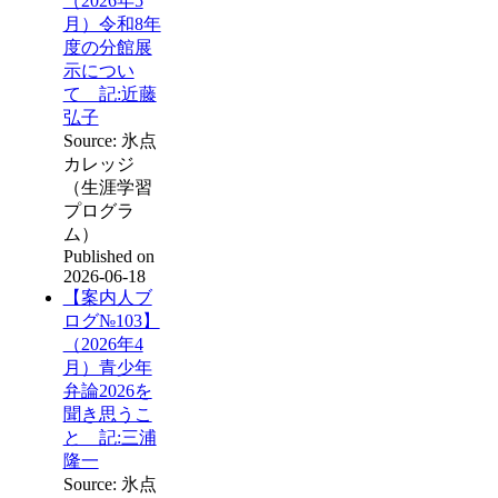
（2026年5
月）令和8年
度の分館展
示につい
て 記:近藤
弘子
Source: 氷点
カレッジ
（生涯学習
プログラ
ム）
Published on
2026-06-18
【案内人ブ
ログ№103】
（2026年4
月）青少年
弁論2026を
聞き思うこ
と 記:三浦
隆一
Source: 氷点