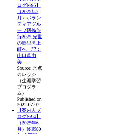
ログ№95】
（2025年7
月）ボラン
ティアグル
ープ研修旅
行2025 光世
の郷里滝上
町へ 記：
山口眞由
美
Source: 氷点
カレッジ
（生涯学習
プログラ
ム）
Published on
2025-07-07
【案内人ブ
ログ№94】
（2025年6
月）終戦80