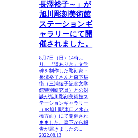
長澤裕子～」が
旭川彫刻美術館
ステーションギ
ャラリーにて開
催されました。
8月7日（日）14時よ
り、『道ありき』文学
碑を制作した彫刻家・
長澤裕子さんと森下辰
衛（三浦綾子記念文学
館特別研究員）との対
談が旭川彫刻美術館ス
テーションギャラリー
（JR旭川駅東口／氷点
橋方面）にて開催され
まました。森下から報
告が届きましたの...
2022.08.13