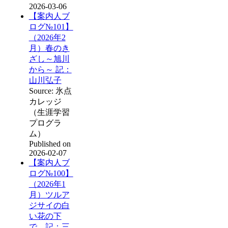
2026-03-06
【案内人ブ
ログ№101】
（2026年2
月）春のき
ざし～旭川
から～ 記：
山川弘子
Source: 氷点
カレッジ
（生涯学習
プログラ
ム）
Published on
2026-02-07
【案内人ブ
ログ№100】
（2026年1
月）ツルア
ジサイの白
い花の下
で 記：三