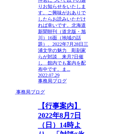
件名について以下の通
りお知らせをいたしま
す。ご興味がおありで
したらお読みいただけ
れば幸いです。北海道
新聞朝刊（道北版・旭
川）16面（地域の話
題）、2022年7月28日三
浦文学の魅力 彫刻家
らが対談 来月7日催
し 館内でも案内を配
布中です。ま...
2022.07.29
事務局ブログ
事務局ブログ
【行事案内】
2022年8月7日
（日）14時よ