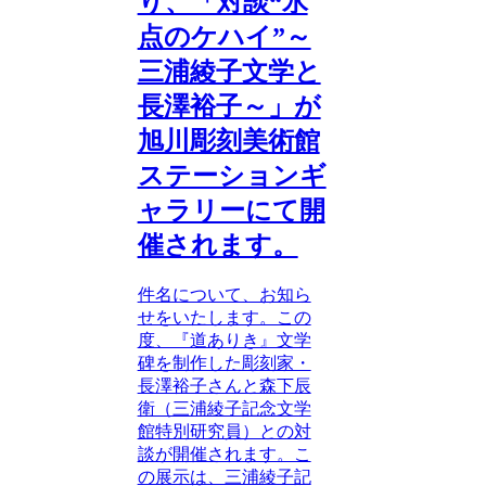
り、「対談“氷
点のケハイ”～
三浦綾子文学と
長澤裕子～」が
旭川彫刻美術館
ステーションギ
ャラリーにて開
催されます。
件名について、お知ら
せをいたします。この
度、『道ありき』文学
碑を制作した彫刻家・
長澤裕子さんと森下辰
衛（三浦綾子記念文学
館特別研究員）との対
談が開催されます。こ
の展示は、三浦綾子記