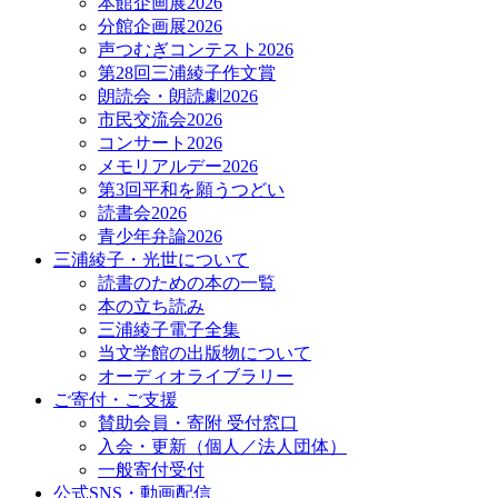
本館企画展2026
分館企画展2026
声つむぎコンテスト2026
第28回三浦綾子作文賞
朗読会・朗読劇2026
市民交流会2026
コンサート2026
メモリアルデー2026
第3回平和を願うつどい
読書会2026
青少年弁論2026
三浦綾子・光世について
読書のための本の一覧
本の立ち読み
三浦綾子電子全集
当文学館の出版物について
オーディオライブラリー
ご寄付・ご支援
賛助会員・寄附 受付窓口
入会・更新（個人／法人団体）
一般寄付受付
公式SNS・動画配信