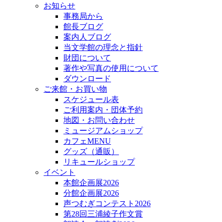
お知らせ
事務局から
館長ブログ
案内人ブログ
当文学館の理念と指針
財団について
著作や写真の使用について
ダウンロード
ご来館・お買い物
スケジュール表
ご利用案内・団体予約
地図・お問い合わせ
ミュージアムショップ
カフェMENU
グッズ（通販）
リキュールショップ
イベント
本館企画展2026
分館企画展2026
声つむぎコンテスト2026
第28回三浦綾子作文賞