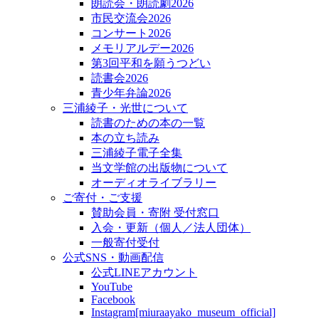
朗読会・朗読劇2026
市民交流会2026
コンサート2026
メモリアルデー2026
第3回平和を願うつどい
読書会2026
青少年弁論2026
三浦綾子・光世について
読書のための本の一覧
本の立ち読み
三浦綾子電子全集
当文学館の出版物について
オーディオライブラリー
ご寄付・ご支援
賛助会員・寄附 受付窓口
入会・更新（個人／法人団体）
一般寄付受付
公式SNS・動画配信
公式LINEアカウント
YouTube
Facebook
Instagram[miuraayako_museum_official]