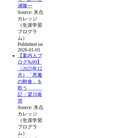
浦隆一
Source: 氷点
カレッジ
（生涯学習
プログラ
ム）
Published on
2026-01-01
【案内人ブ
ログ№99】
（2025年12
月）「悪魔
の飽食」を
歌う
記：梁川眞
澄
Source: 氷点
カレッジ
（生涯学習
プログラ
ム）