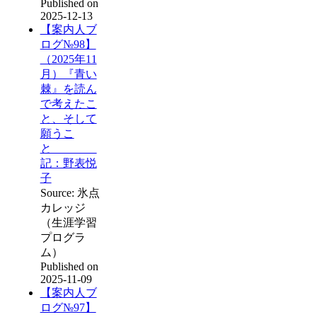
Published on
2025-12-13
【案内人ブ
ログ№98】
（2025年11
月）『青い
棘』を読ん
で考えたこ
と、そして
願うこ
と
記：野表悦
子
Source: 氷点
カレッジ
（生涯学習
プログラ
ム）
Published on
2025-11-09
【案内人ブ
ログ№97】