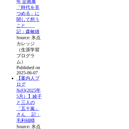
年 企画展
「時代を見
つめる」に
関して想う
こと
記：森敏雄
Source: 氷点
カレッジ
（生涯学習
プログラ
ム）
Published on
2025-06-07
【案内人ブ
ログ
№93(2025年
5月）】綾子
と三人の
「五十嵐」
さん 記：
毛利禎晴
Source: 氷点