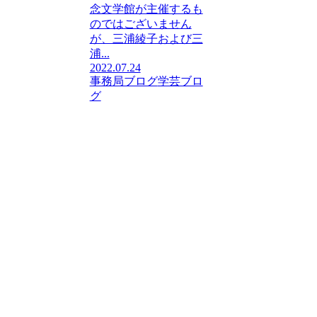
念文学館が主催するも
のではございません
が、三浦綾子および三
浦...
2022.07.24
事務局ブログ
学芸ブロ
グ