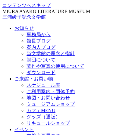
コンテンツへスキップ
MIURA AYAKO LITERATURE MUSEUM
三浦綾子記念文学館
お知らせ
事務局から
館長ブログ
案内人ブログ
当文学館の理念と指針
財団について
著作や写真の使用について
ダウンロード
ご来館・お買い物
スケジュール表
ご利用案内・団体予約
地図・お問い合わせ
ミュージアムショップ
カフェMENU
グッズ（通販）
リキュールショップ
イベント