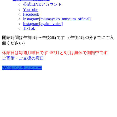
公式LINEアカウント
YouTube
Facebook
Instagram[miuraayako_museum_official]
Instagram[ayako_voice]
TikTok
開館時間は午前9時〜午後5時です （午後4時30分までにご入
館ください）
休館日は毎週月曜日です ※7月と8月は無休で開館中です
ご寄附・ご支援の窓口
360度パノラマビュー