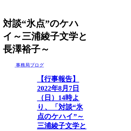
対談“氷点”のケハ
イ～三浦綾子文学と
長澤裕子～
事務局ブログ
【行事報告】
2022年8月7日
（日）14時よ
り、「対談“氷
点のケハイ”～
三浦綾子文学と