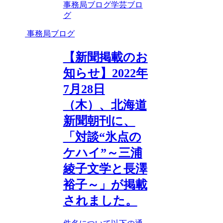
事務局ブログ
学芸ブロ
グ
事務局ブログ
【新聞掲載のお
知らせ】2022年
7月28日
（木）、北海道
新聞朝刊に、
「対談“氷点の
ケハイ”～三浦
綾子文学と長澤
裕子～」が掲載
されました。