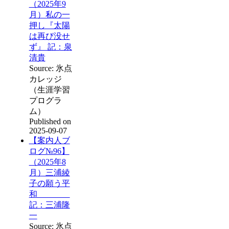
（2025年9
月）私の一
押し『太陽
は再び没せ
ず』 記：泉
清貴
Source: 氷点
カレッジ
（生涯学習
プログラ
ム）
Published on
2025-09-07
【案内人ブ
ログ№96】
（2025年8
月）三浦綾
子の願う平
和
記：三浦隆
一
Source: 氷点