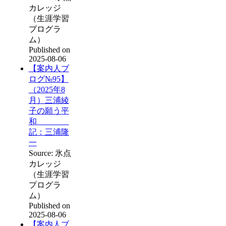
カレッジ
（生涯学習
プログラ
ム）
Published on
2025-08-06
【案内人ブ
ログ№95】
（2025年8
月）三浦綾
子の願う平
和
記：三浦隆
一
Source: 氷点
カレッジ
（生涯学習
プログラ
ム）
Published on
2025-08-06
【案内人ブ