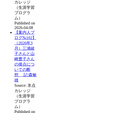
カレッジ
（生涯学習
プログラ
ム）
Published on
2026-04-08
【案内人ブ
ログ№102】
（2026年3
月）三浦綾
子さんと山
崎豊子さん
の接点につ
いての断
想 記:森敏
雄
Source: 氷点
カレッジ
（生涯学習
プログラ
ム）
Published on