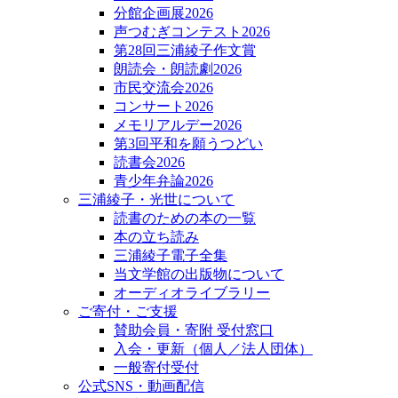
分館企画展2026
声つむぎコンテスト2026
第28回三浦綾子作文賞
朗読会・朗読劇2026
市民交流会2026
コンサート2026
メモリアルデー2026
第3回平和を願うつどい
読書会2026
青少年弁論2026
三浦綾子・光世について
読書のための本の一覧
本の立ち読み
三浦綾子電子全集
当文学館の出版物について
オーディオライブラリー
ご寄付・ご支援
賛助会員・寄附 受付窓口
入会・更新（個人／法人団体）
一般寄付受付
公式SNS・動画配信