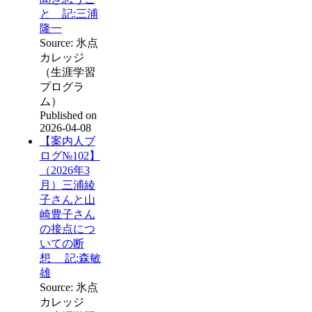
と 記:三浦
隆一
Source: 氷点
カレッジ
（生涯学習
プログラ
ム）
Published on
2026-04-08
【案内人ブ
ログ№102】
（2026年3
月）三浦綾
子さんと山
崎豊子さん
の接点につ
いての断
想 記:森敏
雄
Source: 氷点
カレッジ