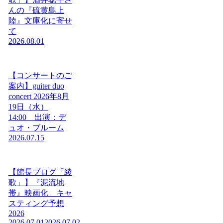
んの『硫黄島上
陸』文庫化に寄せ
て
2026.08.01
【コンサートのご
案内】guiter duo
concert 2026年8月
19日（水）
14:00 出演：デ
ュオ・ブルーム
2026.07.15
【館長ブログ「綾
歌」】『泥流地
帯』映画化 キャ
スティング予想
2026
2026.07.01
2026.07.02