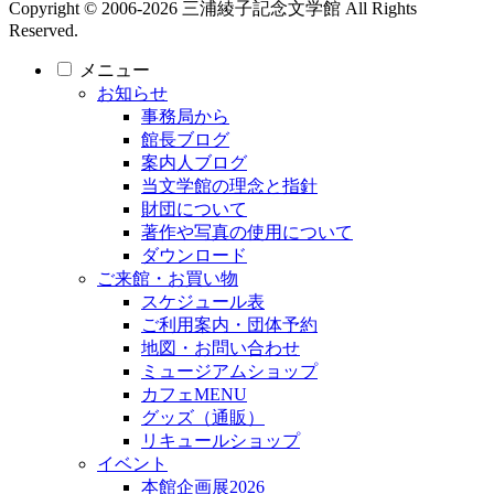
Copyright © 2006-2026 三浦綾子記念文学館 All Rights
Reserved.
メニュー
お知らせ
事務局から
館長ブログ
案内人ブログ
当文学館の理念と指針
財団について
著作や写真の使用について
ダウンロード
ご来館・お買い物
スケジュール表
ご利用案内・団体予約
地図・お問い合わせ
ミュージアムショップ
カフェMENU
グッズ（通販）
リキュールショップ
イベント
本館企画展2026