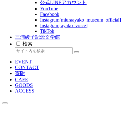
公式LINEアカウント
YouTube
Facebook
Instagram[miuraayako_museum_official]
Instagram[ayako_voice]
TikTok
三浦綾子記念文学館
検索
EVENT
CONTACT
寄附
CAFE
GOODS
ACCESS