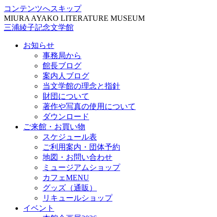
コンテンツへスキップ
MIURA AYAKO LITERATURE MUSEUM
三浦綾子記念文学館
お知らせ
事務局から
館長ブログ
案内人ブログ
当文学館の理念と指針
財団について
著作や写真の使用について
ダウンロード
ご来館・お買い物
スケジュール表
ご利用案内・団体予約
地図・お問い合わせ
ミュージアムショップ
カフェMENU
グッズ（通販）
リキュールショップ
イベント