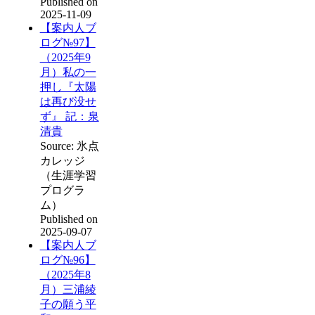
Published on
2025-11-09
【案内人ブ
ログ№97】
（2025年9
月）私の一
押し『太陽
は再び没せ
ず』 記：泉
清貴
Source: 氷点
カレッジ
（生涯学習
プログラ
ム）
Published on
2025-09-07
【案内人ブ
ログ№96】
（2025年8
月）三浦綾
子の願う平