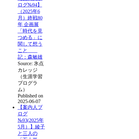
ログ№94】
（2025年6
月）終戦80
年 企画展
「時代を見
つめる」に
関して想う
こと
記：森敏雄
Source: 氷点
カレッジ
（生涯学習
プログラ
ム）
Published on
2025-06-07
【案内人ブ
ログ
№93(2025年
5月）】綾子
と三人の