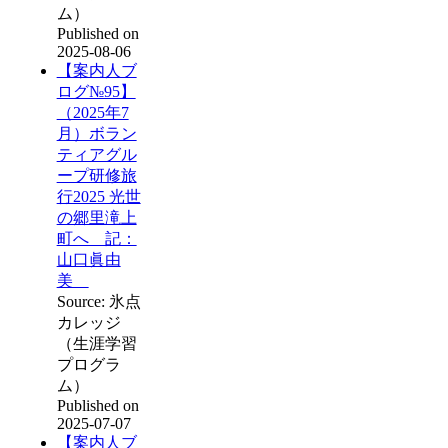
ム）
Published on
2025-08-06
【案内人ブ
ログ№95】
（2025年7
月）ボラン
ティアグル
ープ研修旅
行2025 光世
の郷里滝上
町へ 記：
山口眞由
美
Source: 氷点
カレッジ
（生涯学習
プログラ
ム）
Published on
2025-07-07
【案内人ブ