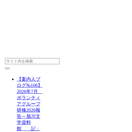
【案内人ブ
ログ№106】
2026年7月
ボランティ
アグループ
研修2026報
告～旭川文
学資料
館 記：