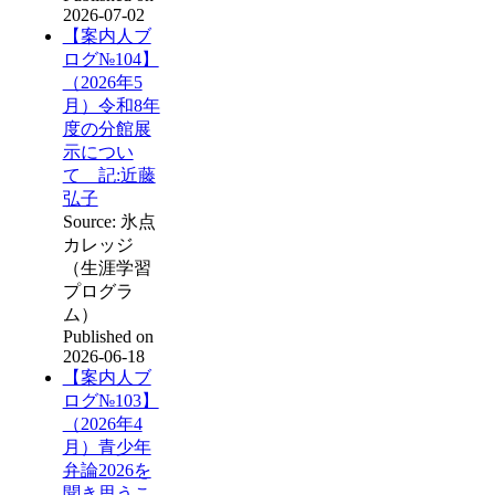
2026-07-02
【案内人ブ
ログ№104】
（2026年5
月）令和8年
度の分館展
示につい
て 記:近藤
弘子
Source: 氷点
カレッジ
（生涯学習
プログラ
ム）
Published on
2026-06-18
【案内人ブ
ログ№103】
（2026年4
月）青少年
弁論2026を
聞き思うこ