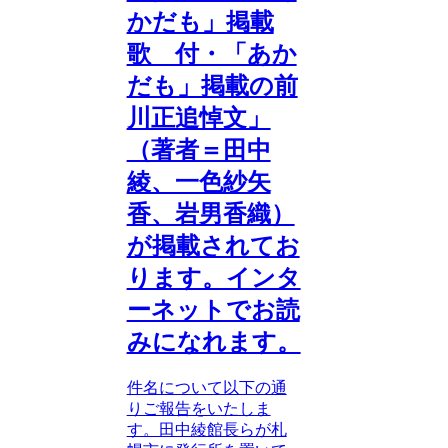
かだも」掲載
歌 付・「あか
だも」掲載の前
川正追悼文」
（著者＝田中
綾、一色紗矢
香、岩男香織）
が掲載されてお
ります。インタ
ーネットでお読
みになれます。
件名について以下の通
りご報告をいたしま
す。田中綾館長らが札