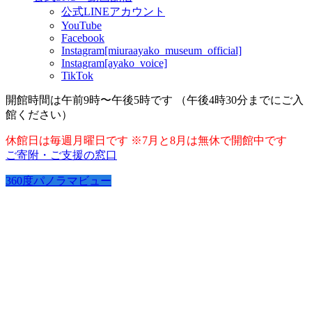
公式LINEアカウント
YouTube
Facebook
Instagram[miuraayako_museum_official]
Instagram[ayako_voice]
TikTok
開館時間は午前9時〜午後5時です （午後4時30分までにご入
館ください）
休館日は毎週月曜日です ※7月と8月は無休で開館中です
ご寄附・ご支援の窓口
360度パノラマビュー