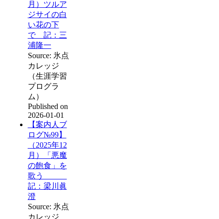
月）ツルア
ジサイの白
い花の下
で 記：三
浦隆一
Source: 氷点
カレッジ
（生涯学習
プログラ
ム）
Published on
2026-01-01
【案内人ブ
ログ№99】
（2025年12
月）「悪魔
の飽食」を
歌う
記：梁川眞
澄
Source: 氷点
カレッジ