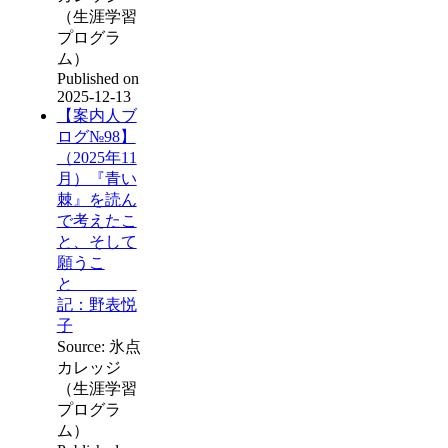
（生涯学習
プログラ
ム）
Published on
2025-12-13
【案内人ブ
ログ№98】
（2025年11
月）『青い
棘』を読ん
で考えたこ
と、そして
願うこ
と
記：野表悦
子
Source: 氷点
カレッジ
（生涯学習
プログラ
ム）