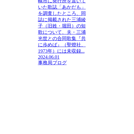
幌市に発行所を置いて
いた歌誌「あかだも」
を調査したところ、同
誌に掲載された三浦綾
子（旧姓・堀田）の短
歌について、夫・三浦
光世との合同歌集『共
に歩めば』（聖燈社、
1973年）には未収録...
2024.06.01
事務局ブログ