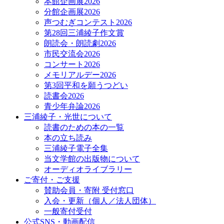
本館企画展2026
分館企画展2026
声つむぎコンテスト2026
第28回三浦綾子作文賞
朗読会・朗読劇2026
市民交流会2026
コンサート2026
メモリアルデー2026
第3回平和を願うつどい
読書会2026
青少年弁論2026
三浦綾子・光世について
読書のための本の一覧
本の立ち読み
三浦綾子電子全集
当文学館の出版物について
オーディオライブラリー
ご寄付・ご支援
賛助会員・寄附 受付窓口
入会・更新（個人／法人団体）
一般寄付受付
公式SNS・動画配信