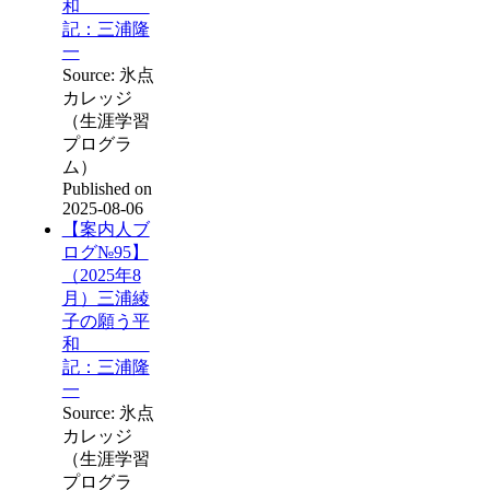
和
記：三浦隆
一
Source: 氷点
カレッジ
（生涯学習
プログラ
ム）
Published on
2025-08-06
【案内人ブ
ログ№95】
（2025年8
月）三浦綾
子の願う平
和
記：三浦隆
一
Source: 氷点
カレッジ
（生涯学習
プログラ