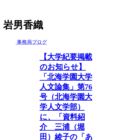
岩男香織
事務局ブログ
【大学紀要掲載
のお知らせ】
「北海学園大学
人文論集」第76
号（北海学園大
学人文学部）
に、「資料紹
介 三浦（堀
田）綾子の「あ