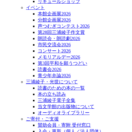
リキュールショップ
イベント
本館企画展2026
分館企画展2026
声つむぎコンテスト2026
第28回三浦綾子作文賞
朗読会・朗読劇2026
市民交流会2026
コンサート2026
メモリアルデー2026
第3回平和を願うつどい
読書会2026
青少年弁論2026
三浦綾子・光世について
読書のための本の一覧
本の立ち読み
三浦綾子電子全集
当文学館の出版物について
オーディオライブラリー
ご寄付・ご支援
賛助会員・寄附 受付窓口
入会・更新（個人／法人団体）