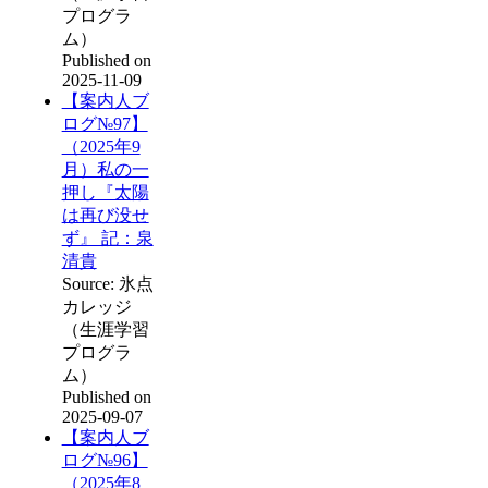
プログラ
ム）
Published on
2025-11-09
【案内人ブ
ログ№97】
（2025年9
月）私の一
押し『太陽
は再び没せ
ず』 記：泉
清貴
Source: 氷点
カレッジ
（生涯学習
プログラ
ム）
Published on
2025-09-07
【案内人ブ
ログ№96】
（2025年8