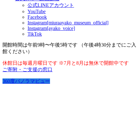
公式LINEアカウント
YouTube
Facebook
Instagram[miuraayako_museum_official]
Instagram[ayako_voice]
TikTok
開館時間は午前9時〜午後5時です （午後4時30分までにご入
館ください）
休館日は毎週月曜日です ※7月と8月は無休で開館中です
ご寄附・ご支援の窓口
360度パノラマビュー