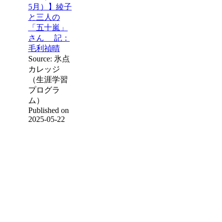
5月）】綾子
と三人の
「五十嵐」
さん 記：
毛利禎晴
Source: 氷点
カレッジ
（生涯学習
プログラ
ム）
Published on
2025-05-22