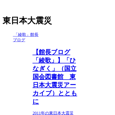
東日本大震災
「綾歌」館長
ブログ
【館長ブログ
「綾歌」】「ひ
なぎく」（国立
国会図書館 東
日本大震災アー
カイブ）ととも
に
2011年の東日本大震災