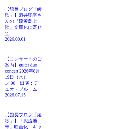
【館長ブログ「綾
歌」】酒井聡平さ
んの『硫黄島上
陸』文庫化に寄せ
て
2026.08.01
【コンサートのご
案内】guiter duo
concert 2026年8月
19日（水）
14:00 出演：デ
ュオ・ブルーム
2026.07.15
【館長ブログ「綾
歌」】『泥流地
帯』映画化 キャ