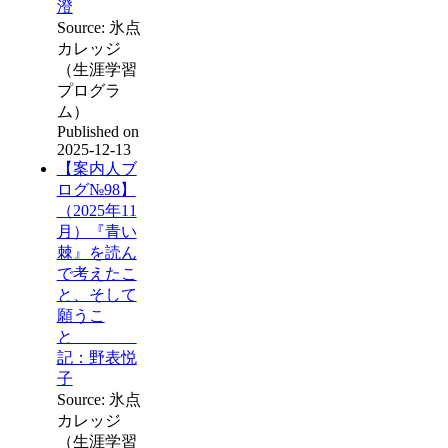
澄
Source: 氷点
カレッジ
（生涯学習
プログラ
ム）
Published on
2025-12-13
【案内人ブ
ログ№98】
（2025年11
月）『青い
棘』を読ん
で考えたこ
と、そして
願うこ
と
記：野表悦
子
Source: 氷点
カレッジ
（生涯学習