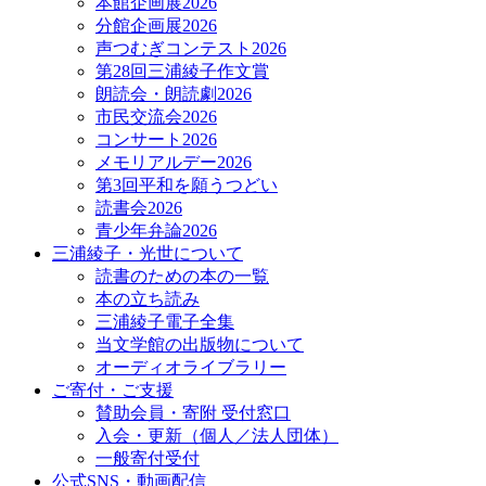
本館企画展2026
分館企画展2026
声つむぎコンテスト2026
第28回三浦綾子作文賞
朗読会・朗読劇2026
市民交流会2026
コンサート2026
メモリアルデー2026
第3回平和を願うつどい
読書会2026
青少年弁論2026
三浦綾子・光世について
読書のための本の一覧
本の立ち読み
三浦綾子電子全集
当文学館の出版物について
オーディオライブラリー
ご寄付・ご支援
賛助会員・寄附 受付窓口
入会・更新（個人／法人団体）
一般寄付受付
公式SNS・動画配信