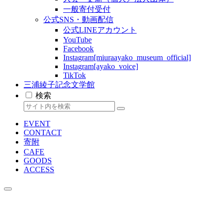
一般寄付受付
公式SNS・動画配信
公式LINEアカウント
YouTube
Facebook
Instagram[miuraayako_museum_official]
Instagram[ayako_voice]
TikTok
三浦綾子記念文学館
検索
EVENT
CONTACT
寄附
CAFE
GOODS
ACCESS