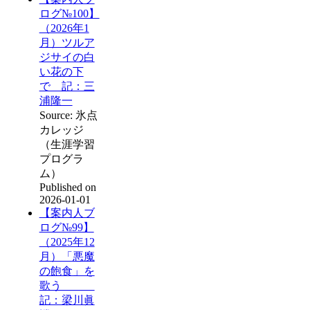
ログ№100】
（2026年1
月）ツルア
ジサイの白
い花の下
で 記：三
浦隆一
Source: 氷点
カレッジ
（生涯学習
プログラ
ム）
Published on
2026-01-01
【案内人ブ
ログ№99】
（2025年12
月）「悪魔
の飽食」を
歌う
記：梁川眞