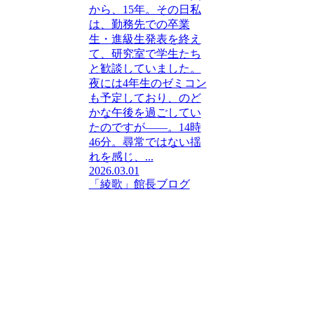
から、15年。その日私
は、勤務先での卒業
生・進級生発表を終え
て、研究室で学生たち
と歓談していました。
夜には4年生のゼミコン
も予定しており、のど
かな午後を過ごしてい
たのですが――。14時
46分。尋常ではない揺
れを感じ、...
2026.03.01
「綾歌」館長ブログ