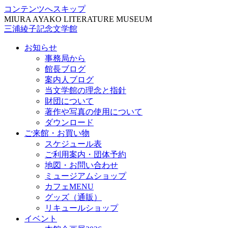
コンテンツへスキップ
MIURA AYAKO LITERATURE MUSEUM
三浦綾子記念文学館
お知らせ
事務局から
館長ブログ
案内人ブログ
当文学館の理念と指針
財団について
著作や写真の使用について
ダウンロード
ご来館・お買い物
スケジュール表
ご利用案内・団体予約
地図・お問い合わせ
ミュージアムショップ
カフェMENU
グッズ（通販）
リキュールショップ
イベント