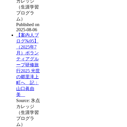
カレッジ
（生涯学習
プログラ
ム）
Published on
2025-08-06
【案内人ブ
ログ№95】
（2025年7
月）ボラン
ティアグル
ープ研修旅
行2025 光世
の郷里滝上
町へ 記：
山口眞由
美
Source: 氷点
カレッジ
（生涯学習
プログラ
ム）