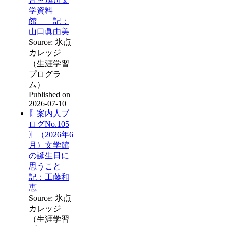
学資料
館 記：
山口眞由美
Source: 氷点
カレッジ
（生涯学習
プログラ
ム）
Published on
2026-07-10
〖案内人ブ
ログNo.105
〗（2026年6
月）文学館
の誕生日に
思うこと
記：工藤和
恵
Source: 氷点
カレッジ
（生涯学習