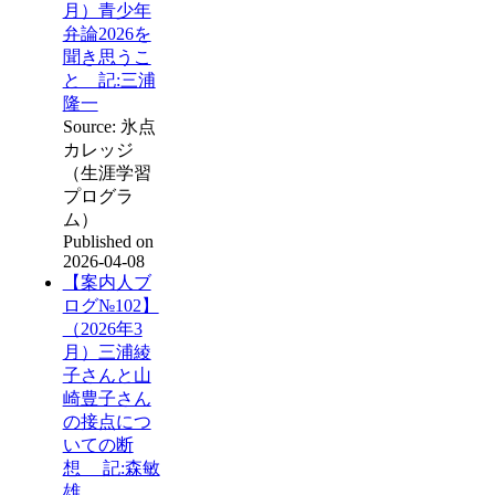
月）青少年
弁論2026を
聞き思うこ
と 記:三浦
隆一
Source: 氷点
カレッジ
（生涯学習
プログラ
ム）
Published on
2026-04-08
【案内人ブ
ログ№102】
（2026年3
月）三浦綾
子さんと山
崎豊子さん
の接点につ
いての断
想 記:森敏
雄