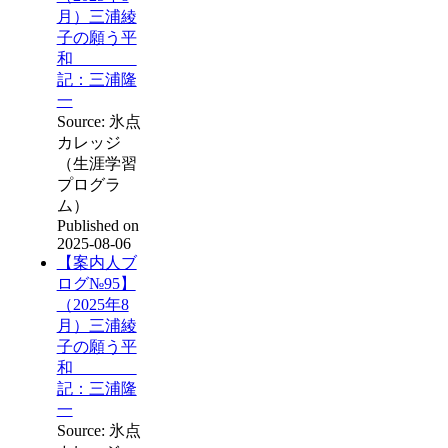
月）三浦綾
子の願う平
和
記：三浦隆
一
Source: 氷点
カレッジ
（生涯学習
プログラ
ム）
Published on
2025-08-06
【案内人ブ
ログ№95】
（2025年8
月）三浦綾
子の願う平
和
記：三浦隆
一
Source: 氷点