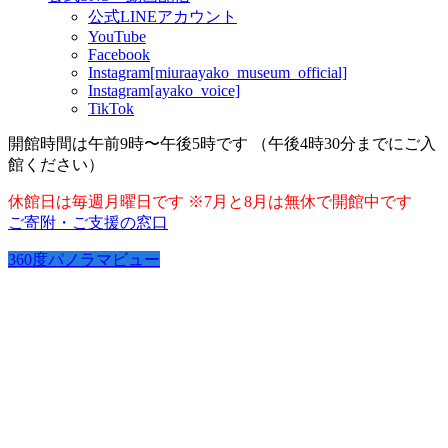
公式LINEアカウント
YouTube
Facebook
Instagram[miuraayako_museum_official]
Instagram[ayako_voice]
TikTok
開館時間は午前9時〜午後5時です （午後4時30分までにご入
館ください）
休館日は毎週月曜日です ※7月と8月は無休で開館中です
ご寄附・ご支援の窓口
360度パノラマビュー