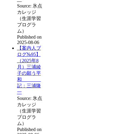
Source: 氷点
カレッジ
（生涯学習
プログラ
ム）
Published on
2025-08-06
【案内人ブ
ログ№95】
（2025年8
月）三浦綾
子の願う平
和
記：三浦隆
一
Source: 氷点
カレッジ
（生涯学習
プログラ
ム）
Published on