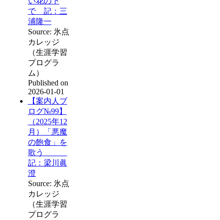
い花の下
で 記：三
浦隆一
Source: 氷点
カレッジ
（生涯学習
プログラ
ム）
Published on
2026-01-01
【案内人ブ
ログ№99】
（2025年12
月）「悪魔
の飽食」を
歌う
記：梁川眞
澄
Source: 氷点
カレッジ
（生涯学習
プログラ