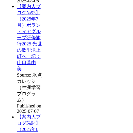
2025-08-06
【案内人ブ
ログ№95】
（2025年7
月）ボラン
ティアグル
ープ研修旅
行2025 光世
の郷里滝上
町へ 記：
山口眞由
美
Source: 氷点
カレッジ
（生涯学習
プログラ
ム）
Published on
2025-07-07
【案内人ブ
ログ№94】
（2025年6