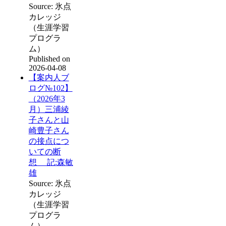
Source: 氷点
カレッジ
（生涯学習
プログラ
ム）
Published on
2026-04-08
【案内人ブ
ログ№102】
（2026年3
月）三浦綾
子さんと山
崎豊子さん
の接点につ
いての断
想 記:森敏
雄
Source: 氷点
カレッジ
（生涯学習
プログラ
ム）