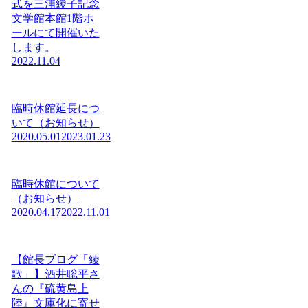
式を三浦綾子記念
文学館本館1階ホ
ールにて開催いた
します。
2022.11.04
臨時休館延長につ
いて（お知らせ）
2020.05.01
2023.01.23
臨時休館について
（お知らせ）
2020.04.17
2022.11.01
【館長ブログ「綾
歌」】酒井聡平さ
んの『硫黄島上
陸』文庫化に寄せ