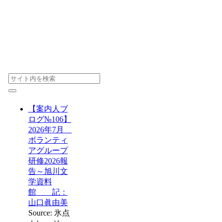
【案内人ブ
ログ№106】
2026年7月
ボランティ
アグループ
研修2026報
告～旭川文
学資料
館 記：
山口眞由美
Source: 氷点