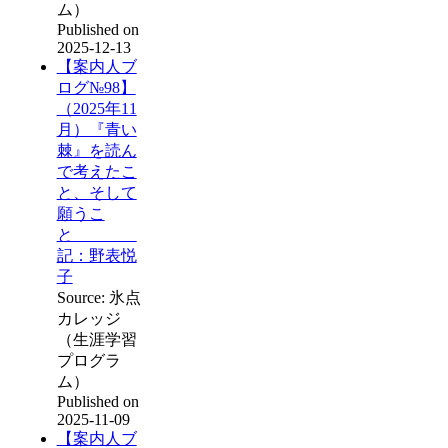
ム）
Published on
2025-12-13
【案内人ブ
ログ№98】
（2025年11
月）『青い
棘』を読ん
で考えたこ
と、そして
願うこ
と
記：野表悦
子
Source: 氷点
カレッジ
（生涯学習
プログラ
ム）
Published on
2025-11-09
【案内人ブ