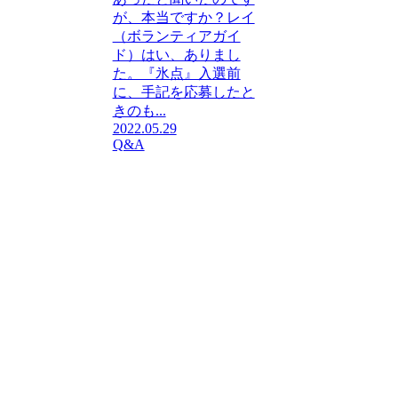
が、本当ですか？レイ
（ボランティアガイ
ド）はい、ありまし
た。『氷点』入選前
に、手記を応募したと
きのも...
2022.05.29
Q&A