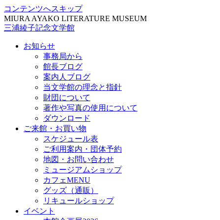
コンテンツへスキップ
MIURA AYAKO LITERATURE MUSEUM
三浦綾子記念文学館
お知らせ
事務局から
館長ブログ
案内人ブログ
当文学館の理念と指針
財団について
著作や写真の使用について
ダウンロード
ご来館・お買い物
スケジュール表
ご利用案内・団体予約
地図・お問い合わせ
ミュージアムショップ
カフェMENU
グッズ（通販）
リキュールショップ
イベント