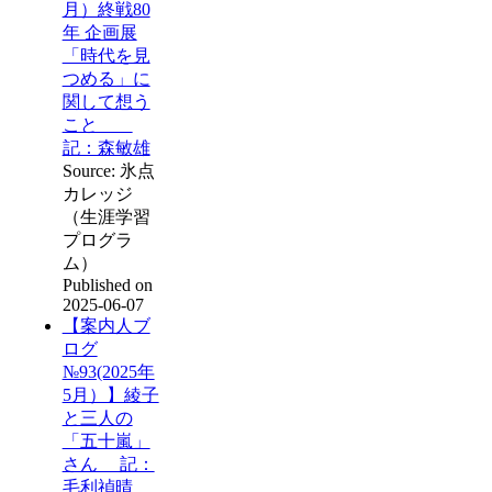
月）終戦80
年 企画展
「時代を見
つめる」に
関して想う
こと
記：森敏雄
Source: 氷点
カレッジ
（生涯学習
プログラ
ム）
Published on
2025-06-07
【案内人ブ
ログ
№93(2025年
5月）】綾子
と三人の
「五十嵐」
さん 記：
毛利禎晴