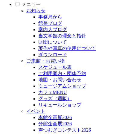
メニュー
お知らせ
事務局から
館長ブログ
案内人ブログ
当文学館の理念と指針
財団について
著作や写真の使用について
ダウンロード
ご来館・お買い物
スケジュール表
ご利用案内・団体予約
地図・お問い合わせ
ミュージアムショップ
カフェMENU
グッズ（通販）
リキュールショップ
イベント
本館企画展2026
分館企画展2026
声つむぎコンテスト2026