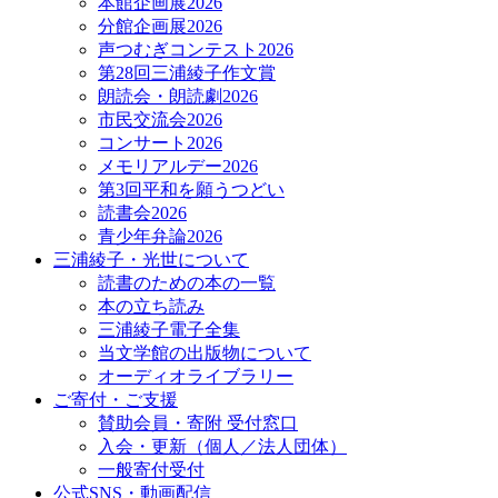
本館企画展2026
分館企画展2026
声つむぎコンテスト2026
第28回三浦綾子作文賞
朗読会・朗読劇2026
市民交流会2026
コンサート2026
メモリアルデー2026
第3回平和を願うつどい
読書会2026
青少年弁論2026
三浦綾子・光世について
読書のための本の一覧
本の立ち読み
三浦綾子電子全集
当文学館の出版物について
オーディオライブラリー
ご寄付・ご支援
賛助会員・寄附 受付窓口
入会・更新（個人／法人団体）
一般寄付受付
公式SNS・動画配信