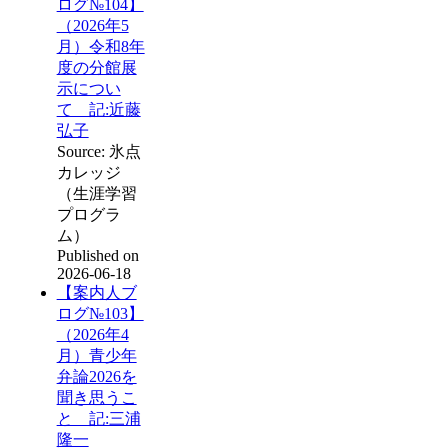
ログ№104】
（2026年5
月）令和8年
度の分館展
示につい
て 記:近藤
弘子
Source: 氷点
カレッジ
（生涯学習
プログラ
ム）
Published on
2026-06-18
【案内人ブ
ログ№103】
（2026年4
月）青少年
弁論2026を
聞き思うこ
と 記:三浦
隆一