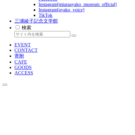
Instagram[miuraayako_museum_official]
Instagram[ayako_voice]
TikTok
三浦綾子記念文学館
検索
EVENT
CONTACT
寄附
CAFE
GOODS
ACCESS