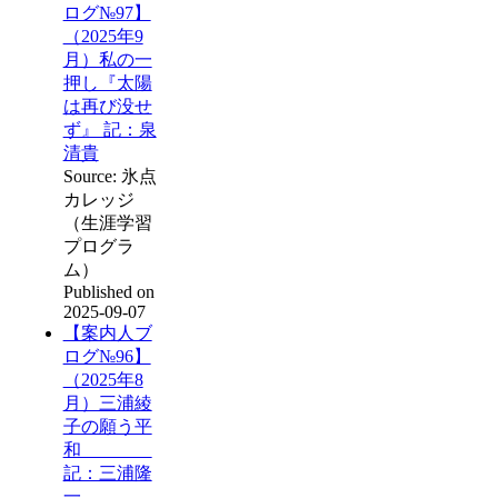
ログ№97】
（2025年9
月）私の一
押し『太陽
は再び没せ
ず』 記：泉
清貴
Source: 氷点
カレッジ
（生涯学習
プログラ
ム）
Published on
2025-09-07
【案内人ブ
ログ№96】
（2025年8
月）三浦綾
子の願う平
和
記：三浦隆
一