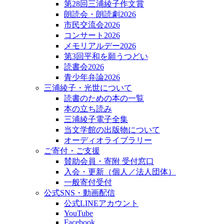
第28回三浦綾子作文賞
朗読会・朗読劇2026
市民交流会2026
コンサート2026
メモリアルデー2026
第3回平和を願うつどい
読書会2026
青少年弁論2026
三浦綾子・光世について
読書のための本の一覧
本の立ち読み
三浦綾子電子全集
当文学館の出版物について
オーディオライブラリー
ご寄付・ご支援
賛助会員・寄附 受付窓口
入会・更新（個人／法人団体）
一般寄付受付
公式SNS・動画配信
公式LINEアカウント
YouTube
Facebook