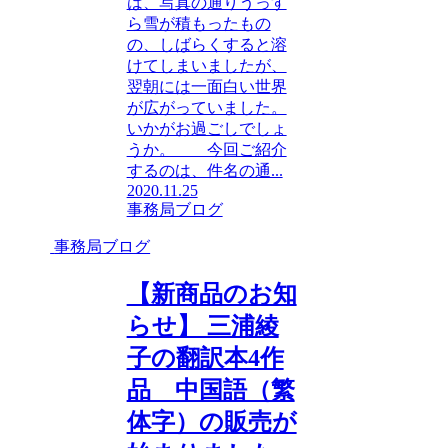
は、写真の通りうっす
ら雪が積もったもの
の、しばらくすると溶
けてしまいましたが、
翌朝には一面白い世界
が広がっていました。
いかがお過ごしでしょ
うか。 今回ご紹介
するのは、件名の通...
2020.11.25
事務局ブログ
事務局ブログ
【新商品のお知
らせ】 三浦綾
子の翻訳本4作
品 中国語（繁
体字）の販売が