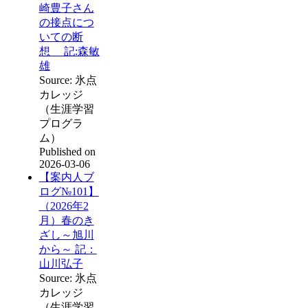
崎豊子さん
の接点につ
いての断
想 記:森敏
雄
Source: 氷点
カレッジ
（生涯学習
プログラ
ム）
Published on
2026-03-06
【案内人ブ
ログ№101】
（2026年2
月）春のき
ざし～旭川
から～ 記：
山川弘子
Source: 氷点
カレッジ
（生涯学習