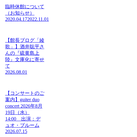
臨時休館について
（お知らせ）
2020.04.17
2022.11.01
【館長ブログ「綾
歌」】酒井聡平さ
んの『硫黄島上
陸』文庫化に寄せ
て
2026.08.01
【コンサートのご
案内】guiter duo
concert 2026年8月
19日（水）
14:00 出演：デ
ュオ・ブルーム
2026.07.15