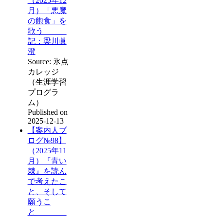
（2025年12
月）「悪魔
の飽食」を
歌う
記：梁川眞
澄
Source: 氷点
カレッジ
（生涯学習
プログラ
ム）
Published on
2025-12-13
【案内人ブ
ログ№98】
（2025年11
月）『青い
棘』を読ん
で考えたこ
と、そして
願うこ
と