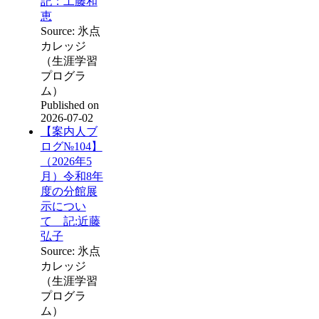
記：工藤和
恵
Source: 氷点
カレッジ
（生涯学習
プログラ
ム）
Published on
2026-07-02
【案内人ブ
ログ№104】
（2026年5
月）令和8年
度の分館展
示につい
て 記:近藤
弘子
Source: 氷点
カレッジ
（生涯学習
プログラ
ム）