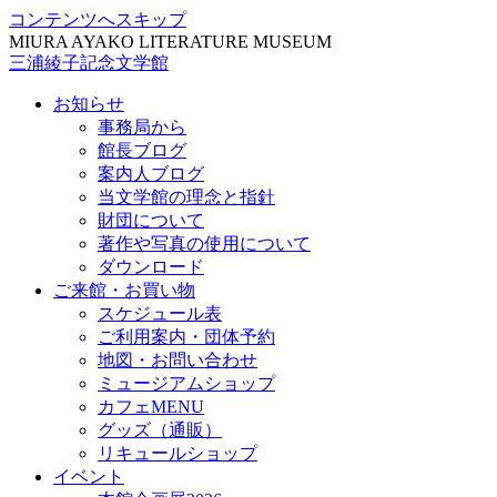
コンテンツへスキップ
MIURA AYAKO LITERATURE MUSEUM
三浦綾子記念文学館
お知らせ
事務局から
館長ブログ
案内人ブログ
当文学館の理念と指針
財団について
著作や写真の使用について
ダウンロード
ご来館・お買い物
スケジュール表
ご利用案内・団体予約
地図・お問い合わせ
ミュージアムショップ
カフェMENU
グッズ（通販）
リキュールショップ
イベント