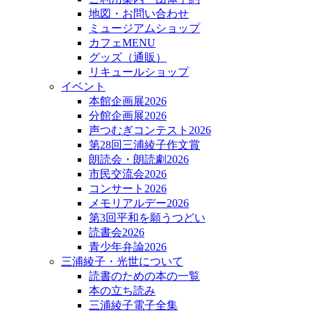
地図・お問い合わせ
ミュージアムショップ
カフェMENU
グッズ（通販）
リキュールショップ
イベント
本館企画展2026
分館企画展2026
声つむぎコンテスト2026
第28回三浦綾子作文賞
朗読会・朗読劇2026
市民交流会2026
コンサート2026
メモリアルデー2026
第3回平和を願うつどい
読書会2026
青少年弁論2026
三浦綾子・光世について
読書のための本の一覧
本の立ち読み
三浦綾子電子全集