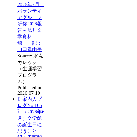
2026年7月
ボランティ
アグループ
研修2026報
告～旭川文
学資料
館 記：
山口眞由美
Source: 氷点
カレッジ
（生涯学習
プログラ
ム）
Published on
2026-07-10
〖案内人ブ
ログNo.105
〗（2026年6
月）文学館
の誕生日に
思うこと