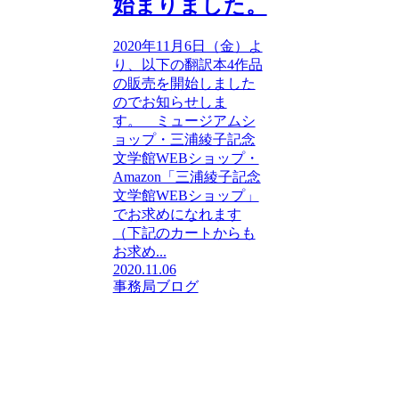
始まりました。
2020年11月6日（金）よ
り、以下の翻訳本4作品
の販売を開始しました
のでお知らせしま
す。 ミュージアムシ
ョップ・三浦綾子記念
文学館WEBショップ・
Amazon「三浦綾子記念
文学館WEBショップ」
でお求めになれます
（下記のカートからも
お求め...
2020.11.06
事務局ブログ