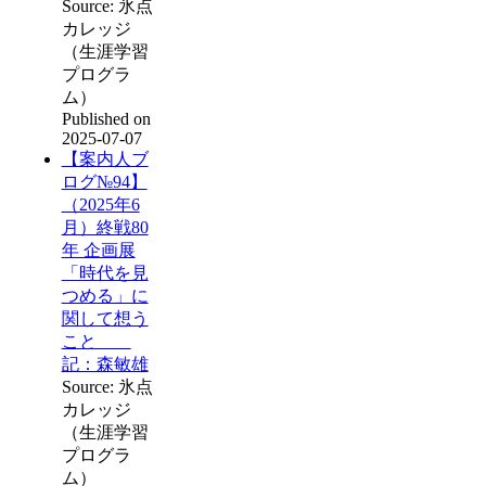
Source: 氷点
カレッジ
（生涯学習
プログラ
ム）
Published on
2025-07-07
【案内人ブ
ログ№94】
（2025年6
月）終戦80
年 企画展
「時代を見
つめる」に
関して想う
こと
記：森敏雄
Source: 氷点
カレッジ
（生涯学習
プログラ
ム）