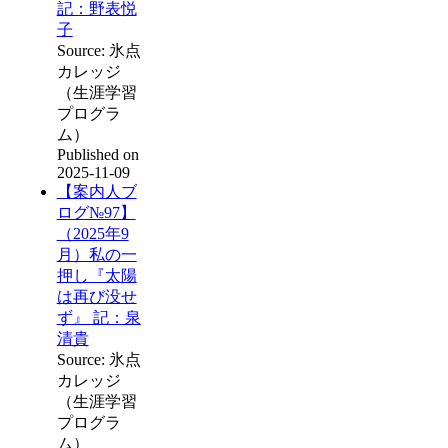
記：野表悦
子
Source: 氷点
カレッジ
（生涯学習
プログラ
ム）
Published on
2025-11-09
【案内人ブ
ログ№97】
（2025年9
月）私の一
押し『太陽
は再び没せ
ず』 記：泉
清貴
Source: 氷点
カレッジ
（生涯学習
プログラ
ム）