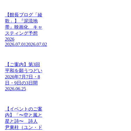
【館長ブログ「綾
歌」】『泥流地
帯』映画化 キャ
スティング予想
2026
2026.07.01
2026.07.02
【ご案内】第3回
平和を願うつどい
2026年7月7日・8
日・9日の3日間
2026.06.25
【イベントのご案
内】「〜空と風と
星と詩〜 詩人
尹東柱（ユン・ド