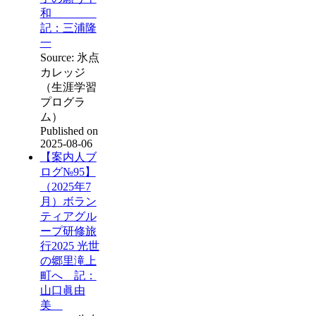
和
記：三浦隆
一
Source: 氷点
カレッジ
（生涯学習
プログラ
ム）
Published on
2025-08-06
【案内人ブ
ログ№95】
（2025年7
月）ボラン
ティアグル
ープ研修旅
行2025 光世
の郷里滝上
町へ 記：
山口眞由
美