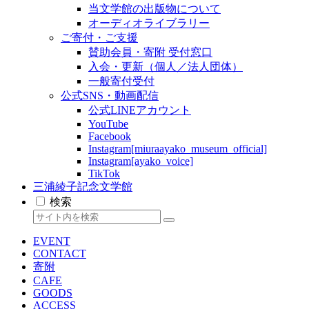
当文学館の出版物について
オーディオライブラリー
ご寄付・ご支援
賛助会員・寄附 受付窓口
入会・更新（個人／法人団体）
一般寄付受付
公式SNS・動画配信
公式LINEアカウント
YouTube
Facebook
Instagram[miuraayako_museum_official]
Instagram[ayako_voice]
TikTok
三浦綾子記念文学館
検索
EVENT
CONTACT
寄附
CAFE
GOODS
ACCESS