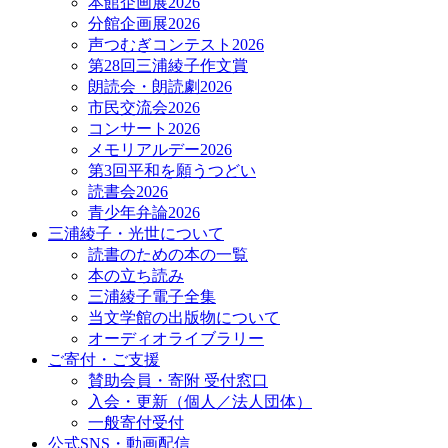
本館企画展2026
分館企画展2026
声つむぎコンテスト2026
第28回三浦綾子作文賞
朗読会・朗読劇2026
市民交流会2026
コンサート2026
メモリアルデー2026
第3回平和を願うつどい
読書会2026
青少年弁論2026
三浦綾子・光世について
読書のための本の一覧
本の立ち読み
三浦綾子電子全集
当文学館の出版物について
オーディオライブラリー
ご寄付・ご支援
賛助会員・寄附 受付窓口
入会・更新（個人／法人団体）
一般寄付受付
公式SNS・動画配信