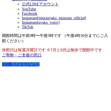
公式LINEアカウント
YouTube
Facebook
Instagram[miuraayako_museum_official]
Instagram[ayako_voice]
TikTok
開館時間は午前9時〜午後5時です （午後4時30分までにご入
館ください）
休館日は毎週月曜日です ※7月と8月は無休で開館中です
ご寄附・ご支援の窓口
360度パノラマビュー