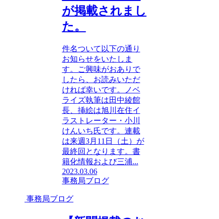
が掲載されまし
た。
件名ついて以下の通り
お知らせをいたしま
す。ご興味がおありで
したら、お読みいただ
ければ幸いです。ノベ
ライズ執筆は田中綾館
長、挿絵は旭川在住イ
ラストレーター・小川
けんいち氏です。連載
は来週3月11日（土）が
最終回となります。書
籍化情報および三浦...
2023.03.06
事務局ブログ
事務局ブログ