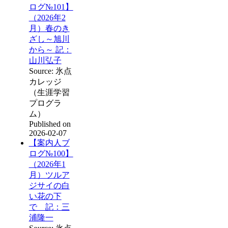
ログ№101】
（2026年2
月）春のき
ざし～旭川
から～ 記：
山川弘子
Source: 氷点
カレッジ
（生涯学習
プログラ
ム）
Published on
2026-02-07
【案内人ブ
ログ№100】
（2026年1
月）ツルア
ジサイの白
い花の下
で 記：三
浦隆一