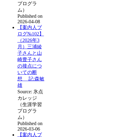
プログラ
ム）
Published on
2026-04-08
【案内人ブ
ログ№102】
（2026年3
月）三浦綾
子さんと山
崎豊子さん
の接点につ
いての断
想 記:森敏
雄
Source: 氷点
カレッジ
（生涯学習
プログラ
ム）
Published on
2026-03-06
【案内人ブ