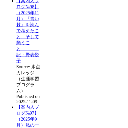
【案内人ブ
ログ№98】
（2025年11
月）『青い
棘』を読ん
で考えたこ
と、そして
願うこ
と
記：野表悦
子
Source: 氷点
カレッジ
（生涯学習
プログラ
ム）
Published on
2025-11-09
【案内人ブ
ログ№97】
（2025年9
月）私の一