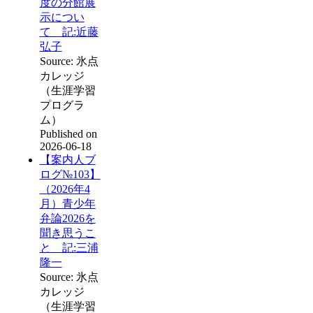
度の分館展
示につい
て 記:近藤
弘子
Source: 氷点
カレッジ
（生涯学習
プログラ
ム）
Published on
2026-06-18
【案内人ブ
ログ№103】
（2026年4
月）青少年
弁論2026を
聞き思うこ
と 記:三浦
隆一
Source: 氷点
カレッジ
（生涯学習