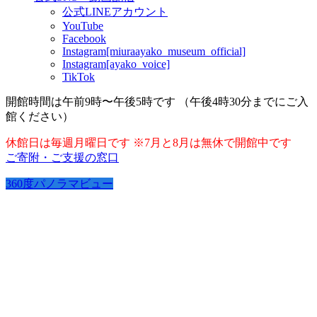
公式LINEアカウント
YouTube
Facebook
Instagram[miuraayako_museum_official]
Instagram[ayako_voice]
TikTok
開館時間は午前9時〜午後5時です （午後4時30分までにご入
館ください）
休館日は毎週月曜日です ※7月と8月は無休で開館中です
ご寄附・ご支援の窓口
360度パノラマビュー