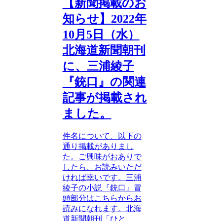
【新聞掲載のお
知らせ】2022年
10月5日（水）
北海道新聞朝刊
に、三浦綾子
『銃口』の関連
記事が掲載され
ました。
件名について、以下の
通り掲載がありまし
た。ご興味がおありで
したら、お読みいただ
ければ幸いです。三浦
綾子の小説『銃口』冒
頭部分はこちらからお
読みになれます。北海
道新聞朝刊「ひと