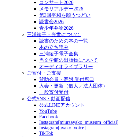
コンサート2026
メモリアルデー2026
第3回平和を願うつどい
読書会2026
青少年弁論2026
三浦綾子・光世について
読書のための本の一覧
本の立ち読み
三浦綾子電子全集
当文学館の出版物について
オーディオライブラリー
ご寄付・ご支援
賛助会員・寄附 受付窓口
入会・更新（個人／法人団体）
一般寄付受付
公式SNS・動画配信
公式LINEアカウント
YouTube
Facebook
Instagram[miuraayako_museum_official]
Instagram[ayako_voice]
TikTok