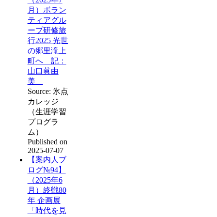
月）ボラン
ティアグル
ープ研修旅
行2025 光世
の郷里滝上
町へ 記：
山口眞由
美
Source: 氷点
カレッジ
（生涯学習
プログラ
ム）
Published on
2025-07-07
【案内人ブ
ログ№94】
（2025年6
月）終戦80
年 企画展
「時代を見