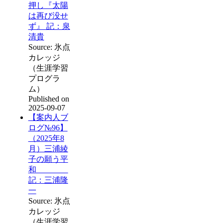
押し『太陽
は再び没せ
ず』 記：泉
清貴
Source: 氷点
カレッジ
（生涯学習
プログラ
ム）
Published on
2025-09-07
【案内人ブ
ログ№96】
（2025年8
月）三浦綾
子の願う平
和
記：三浦隆
一
Source: 氷点
カレッジ
（生涯学習