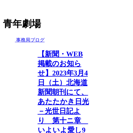
青年劇場
事務局ブログ
【新聞・WEB
掲載のお知ら
せ】2023年3月4
日（土）北海道
新聞朝刊にて、
あたたかき日光
－光世日記よ
り 第十ニ章
いよいよ愛し9