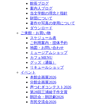
館長ブログ
案内人ブログ
当文学館の理念と指針
財団について
著作や写真の使用について
ダウンロード
ご来館・お買い物
スケジュール表
ご利用案内・団体予約
地図・お問い合わせ
ミュージアムショップ
カフェMENU
グッズ（通販）
リキュールショップ
イベント
本館企画展2026
分館企画展2026
声つむぎコンテスト2026
第28回三浦綾子作文賞
朗読会・朗読劇2026
市民交流会2026