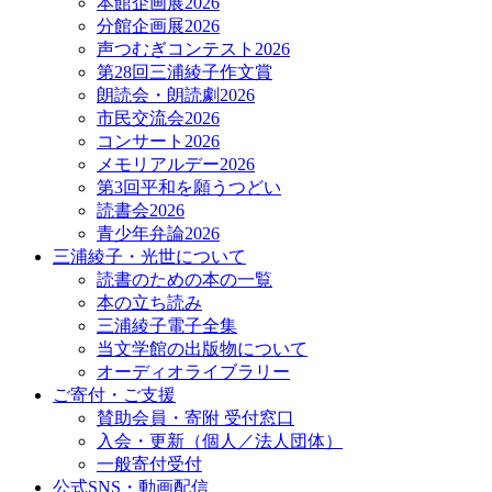
本館企画展2026
分館企画展2026
声つむぎコンテスト2026
第28回三浦綾子作文賞
朗読会・朗読劇2026
市民交流会2026
コンサート2026
メモリアルデー2026
第3回平和を願うつどい
読書会2026
青少年弁論2026
三浦綾子・光世について
読書のための本の一覧
本の立ち読み
三浦綾子電子全集
当文学館の出版物について
オーディオライブラリー
ご寄付・ご支援
賛助会員・寄附 受付窓口
入会・更新（個人／法人団体）
一般寄付受付
公式SNS・動画配信