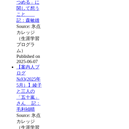
つめる」に
関して想う
こと
記：森敏雄
Source: 氷点
カレッジ
（生涯学習
プログラ
ム）
Published on
2025-06-07
【案内人ブ
ログ
№93(2025年
5月）】綾子
と三人の
「五十嵐」
さん 記：
毛利禎晴
Source: 氷点
カレッジ
（生涯学習