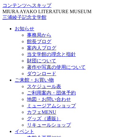
コンテンツへスキップ
MIURA AYAKO LITERATURE MUSEUM
三浦綾子記念文学館
お知らせ
事務局から
館長ブログ
案内人ブログ
当文学館の理念と指針
財団について
著作や写真の使用について
ダウンロード
ご来館・お買い物
スケジュール表
ご利用案内・団体予約
地図・お問い合わせ
ミュージアムショップ
カフェMENU
グッズ（通販）
リキュールショップ
イベント