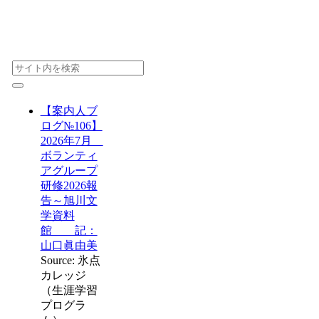
【案内人ブ
ログ№106】
2026年7月
ボランティ
アグループ
研修2026報
告～旭川文
学資料
館 記：
山口眞由美
Source: 氷点
カレッジ
（生涯学習
プログラ