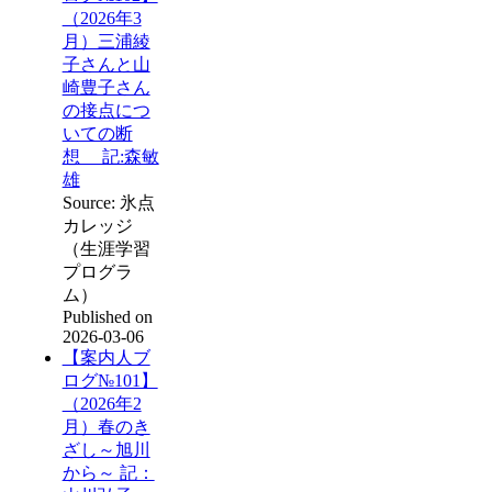
（2026年3
月）三浦綾
子さんと山
崎豊子さん
の接点につ
いての断
想 記:森敏
雄
Source: 氷点
カレッジ
（生涯学習
プログラ
ム）
Published on
2026-03-06
【案内人ブ
ログ№101】
（2026年2
月）春のき
ざし～旭川
から～ 記：