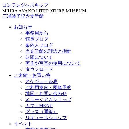
コンテンツへスキップ
MIURA AYAKO LITERATURE MUSEUM
三浦綾子記念文学館
お知らせ
事務局から
館長ブログ
案内人ブログ
当文学館の理念と指針
財団について
著作や写真の使用について
ダウンロード
ご来館・お買い物
スケジュール表
ご利用案内・団体予約
地図・お問い合わせ
ミュージアムショップ
カフェMENU
グッズ（通販）
リキュールショップ
イベント