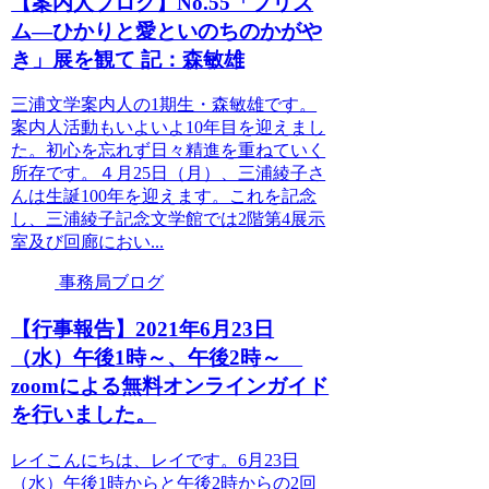
【案内人ブログ】No.55「プリズ
ム―ひかりと愛といのちのかがや
き」展を観て 記：森敏雄
三浦文学案内人の1期生・森敏雄です。
案内人活動もいよいよ10年目を迎えまし
た。初心を忘れず日々精進を重ねていく
所存です。４月25日（月）、三浦綾子さ
んは生誕100年を迎えます。これを記念
し、三浦綾子記念文学館では2階第4展示
室及び回廊におい...
事務局ブログ
【行事報告】2021年6月23日
（水）午後1時～、午後2時～
zoomによる無料オンラインガイド
を行いました。
レイこんにちは、レイです。6月23日
（水）午後1時からと午後2時からの2回