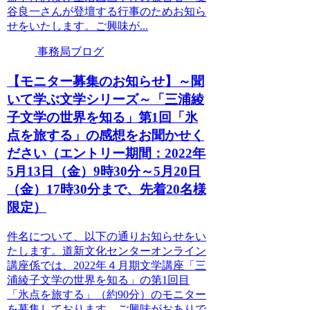
谷良一さんが登壇する行事のためお知ら
せをいたします。ご興味が...
事務局ブログ
【モニター募集のお知らせ】～聞
いて学ぶ文学シリーズ～「三浦綾
子文学の世界を知る」第1回「氷
点を旅する」の感想をお聞かせく
ださい（エントリー期間：2022年
5月13日（金）9時30分～5月20日
（金）17時30分まで、先着20名様
限定）
件名について、以下の通りお知らせをい
たします。道新文化センターオンライン
講座係では、2022年４月期文学講座「三
浦綾子文学の世界を知る」の第1回目
「氷点を旅する」（約90分）のモニター
を募集しております。ご興味がおありで