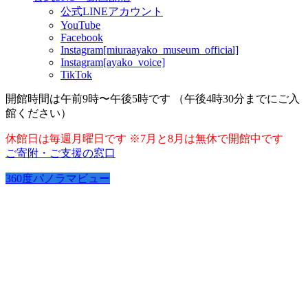
公式LINEアカウント
YouTube
Facebook
Instagram[miuraayako_museum_official]
Instagram[ayako_voice]
TikTok
開館時間は午前9時〜午後5時です （午後4時30分までにご入
館ください）
休館日は毎週月曜日です ※7月と8月は無休で開館中です
ご寄附・ご支援の窓口
360度パノラマビュー