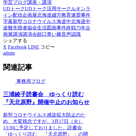
学芸ブログ
講座・講演
UDトーク
UDトーク活用サークル
オンラ
イン配信
企画展
北海道綴方教育連盟事件
字幕
新型コロナウイルス
海道中北海道中
途難失聴者協会
生活図画事件
終戦75年企
画展
講演
講演会
銃口
青い棘
音声認識
シェアする
X
Facebook
LINE
コピー
admin
関連記事
事務局ブログ
三浦綾子読書会 ゆっくり読む
『天北原野』開催中止のお知らせ
新型コロナウイルス感染拡大防止のた
め、大変残念ですが、3月17日（火）
13:30に予定しておりました、読書会
「ゆっくり読む 『天北原野』 」の開