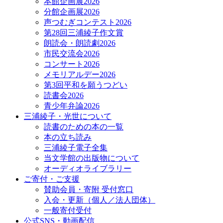
本館企画展2026
分館企画展2026
声つむぎコンテスト2026
第28回三浦綾子作文賞
朗読会・朗読劇2026
市民交流会2026
コンサート2026
メモリアルデー2026
第3回平和を願うつどい
読書会2026
青少年弁論2026
三浦綾子・光世について
読書のための本の一覧
本の立ち読み
三浦綾子電子全集
当文学館の出版物について
オーディオライブラリー
ご寄付・ご支援
賛助会員・寄附 受付窓口
入会・更新（個人／法人団体）
一般寄付受付
公式SNS・動画配信