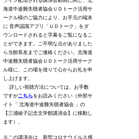
ライン配信される講演会動画に関し、北
海道中途難失聴者協会ＵＤトーク活用サ
ークル様のご協力により、お手元の端末
に 音声認識アプリ「ＵＤトーク」をダ
ウンロードされると字幕をご覧になるこ
とができます。ご不明な点がありました
ら当館長友までご連絡ください。北海道
中途難失聴者協会ＵＤトーク活用サーク
ル様に、この場を借りて心からお礼を申
し上げます。
詳しい視聴方法については、お手数
ですが
こちら
をお読みください（外部サ
イト「 北海道中途難失聴者協会 」の
【三浦綾子記念文学館講演会】に移動し
ます）。
※この講演会は、新型コロナウイルス感