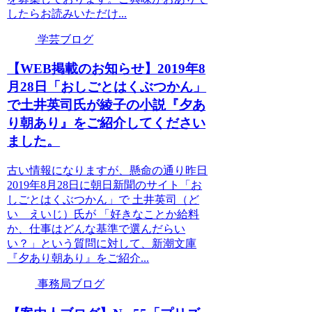
したらお読みいただけ...
学芸ブログ
【WEB掲載のお知らせ】2019年8
月28日「おしごとはくぶつかん」
で土井英司氏が綾子の小説『夕あ
り朝あり』をご紹介してください
ました。
古い情報になりますが、懸命の通り昨日
2019年8月28日に朝日新聞のサイト「お
しごとはくぶつかん」で 土井英司（ど
い えいじ）氏が 「好きなことか給料
か、仕事はどんな基準で選んだらい
い？」という質問に対して、新潮文庫
『夕あり朝あり』をご紹介...
事務局ブログ