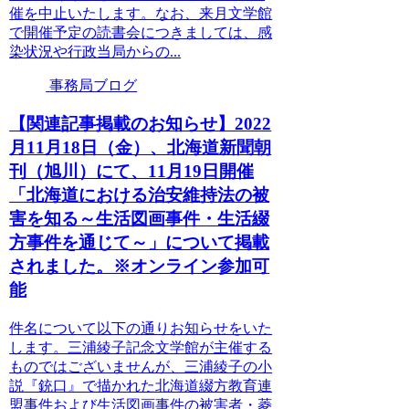
催を中止いたします。なお、来月文学館
で開催予定の読書会につきましては、感
染状況や行政当局からの...
事務局ブログ
【関連記事掲載のお知らせ】2022
月11月18日（金）、北海道新聞朝
刊（旭川）にて、11月19日開催
「北海道における治安維持法の被
害を知る～生活図画事件・生活綴
方事件を通じて～」について掲載
されました。※オンライン参加可
能
件名について以下の通りお知らせをいた
します。三浦綾子記念文学館が主催する
ものではございませんが、三浦綾子の小
説『銃口』で描かれた北海道綴方教育連
盟事件および生活図画事件の被害者・菱