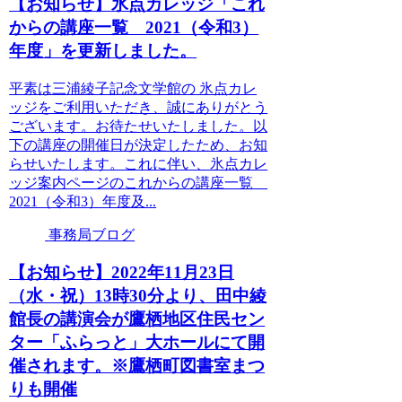
【お知らせ】氷点カレッジ「これ
からの講座一覧 2021（令和3）
年度」を更新しました。
平素は三浦綾子記念文学館の 氷点カレ
ッジをご利用いただき、誠にありがとう
ございます。お待たせいたしました。以
下の講座の開催日が決定したため、お知
らせいたします。これに伴い、氷点カレ
ッジ案内ページのこれからの講座一覧
2021（令和3）年度及...
事務局ブログ
【お知らせ】2022年11月23日
（水・祝）13時30分より、田中綾
館長の講演会が鷹栖地区住民セン
ター「ふらっと」大ホールにて開
催されます。※鷹栖町図書室まつ
りも開催