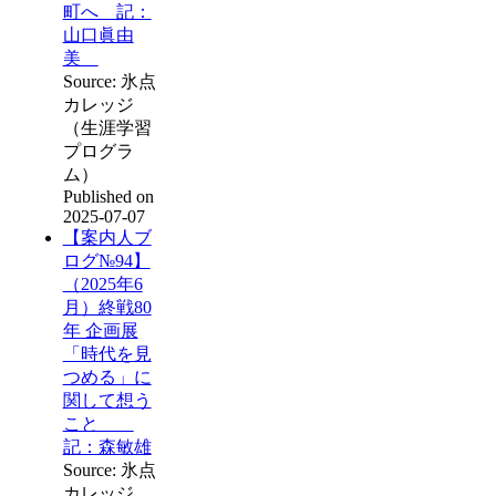
町へ 記：
山口眞由
美
Source: 氷点
カレッジ
（生涯学習
プログラ
ム）
Published on
2025-07-07
【案内人ブ
ログ№94】
（2025年6
月）終戦80
年 企画展
「時代を見
つめる」に
関して想う
こと
記：森敏雄
Source: 氷点
カレッジ