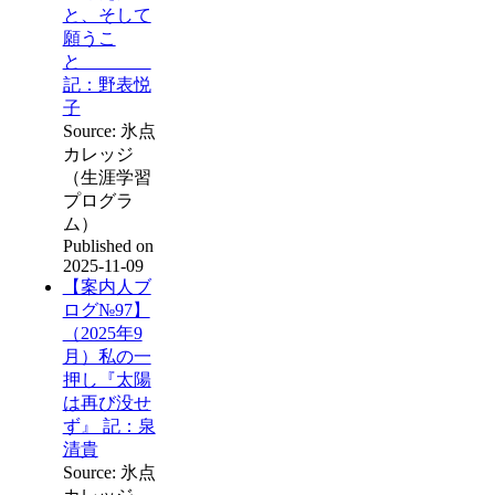
と、そして
願うこ
と
記：野表悦
子
Source: 氷点
カレッジ
（生涯学習
プログラ
ム）
Published on
2025-11-09
【案内人ブ
ログ№97】
（2025年9
月）私の一
押し『太陽
は再び没せ
ず』 記：泉
清貴
Source: 氷点