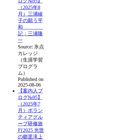
ログ№95】
（2025年8
月）三浦綾
子の願う平
和
記：三浦隆
一
Source: 氷点
カレッジ
（生涯学習
プログラ
ム）
Published on
2025-08-06
【案内人ブ
ログ№95】
（2025年7
月）ボラン
ティアグル
ープ研修旅
行2025 光世
の郷里滝上