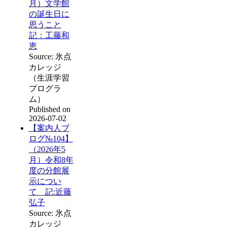
月）文学館
の誕生日に
思うこと
記：工藤和
恵
Source: 氷点
カレッジ
（生涯学習
プログラ
ム）
Published on
2026-07-02
【案内人ブ
ログ№104】
（2026年5
月）令和8年
度の分館展
示につい
て 記:近藤
弘子
Source: 氷点
カレッジ