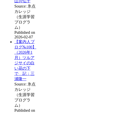
山川弘子
Source: 氷点
カレッジ
（生涯学習
プログラ
ム）
Published on
2026-02-07
【案内人ブ
ログ№100】
（2026年1
月）ツルア
ジサイの白
い花の下
で 記：三
浦隆一
Source: 氷点
カレッジ
（生涯学習
プログラ
ム）
Published on