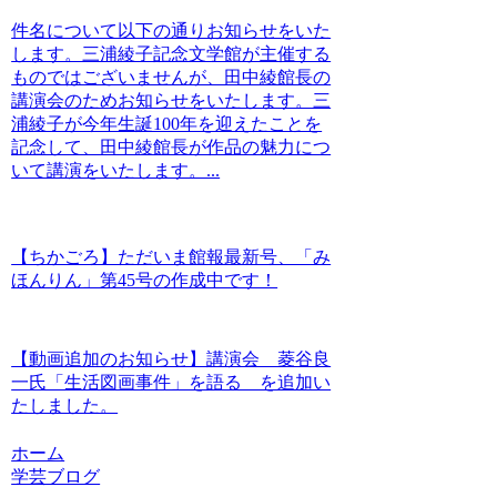
件名について以下の通りお知らせをいた
します。三浦綾子記念文学館が主催する
ものではございませんが、田中綾館長の
講演会のためお知らせをいたします。三
浦綾子が今年生誕100年を迎えたことを
記念して、田中綾館長が作品の魅力につ
いて講演をいたします。...
【ちかごろ】ただいま館報最新号、「み
ほんりん」第45号の作成中です！
【動画追加のお知らせ】講演会 菱谷良
一氏「生活図画事件」を語る を追加い
たしました。
ホーム
学芸ブログ