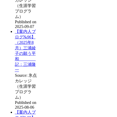
カレッジ
（生涯学習
プログラ
ム）
Published on
2025-09-07
【案内人ブ
ログ№96】
（2025年8
月）三浦綾
子の願う平
和
記：三浦隆
一
Source: 氷点
カレッジ
（生涯学習
プログラ
ム）
Published on
2025-08-06
【案内人ブ