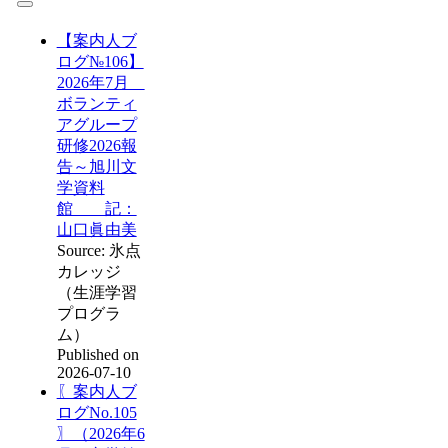
【案内人ブ
ログ№106】
2026年7月
ボランティ
アグループ
研修2026報
告～旭川文
学資料
館 記：
山口眞由美
Source: 氷点
カレッジ
（生涯学習
プログラ
ム）
Published on
2026-07-10
〖案内人ブ
ログNo.105
〗（2026年6