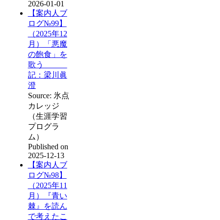
2026-01-01
【案内人ブ
ログ№99】
（2025年12
月）「悪魔
の飽食」を
歌う
記：梁川眞
澄
Source: 氷点
カレッジ
（生涯学習
プログラ
ム）
Published on
2025-12-13
【案内人ブ
ログ№98】
（2025年11
月）『青い
棘』を読ん
で考えたこ