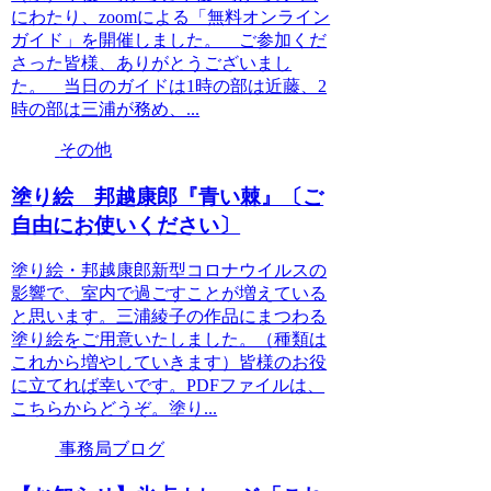
にわたり、zoomによる「無料オンライン
ガイド」を開催しました。 ご参加くだ
さった皆様、ありがとうございまし
た。 当日のガイドは1時の部は近藤、2
時の部は三浦が務め、...
その他
塗り絵 邦越康郎『青い棘』〔ご
自由にお使いください〕
塗り絵・邦越康郎新型コロナウイルスの
影響で、室内で過ごすことが増えている
と思います。三浦綾子の作品にまつわる
塗り絵をご用意いたしました。（種類は
これから増やしていきます）皆様のお役
に立てれば幸いです。PDFファイルは、
こちらからどうぞ。塗り...
事務局ブログ