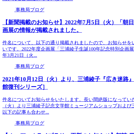
事務局ブログ
【新聞掲載のお知らせ】2022年7月5日（火）「朝
画展の情報が掲載されました。
件名について、以下の通り掲載されましたので、お知らせを
いです。2022年度企画展「三浦綾子生誕100年記念特別企画
年3月21日（火...
事務局ブログ
2021年10月12日（火）より、三浦綾子『広き迷
館復刊シリーズ］
件名についてお知らせをいたします。長い間絶版になっていた小
（火）より三浦綾子記念文学館ミュージアムショップおよび
以下の記事も合わせ...
事務局ブログ