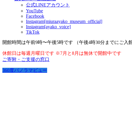
公式LINEアカウント
YouTube
Facebook
Instagram[miuraayako_museum_official]
Instagram[ayako_voice]
TikTok
開館時間は午前9時〜午後5時です （午後4時30分までにご入
休館日は毎週月曜日です ※7月と8月は無休で開館中です
ご寄附・ご支援の窓口
360度パノラマビュー