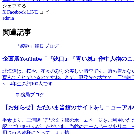
シェアする
X
Facebook
LINE
コピー
admin
関連記事
「綾歌」館長ブログ
企画展YouTube「『銃口』『青い棘』作中人物の
北海道は、桜や、花々の彩りの美しい時季です。落ち着かな
育んでくれているのですね。さて、勤務先の大学で、三浦綾子
3，4年生の約100人です...
事務局ブログ
【お知らせ】ただいま当館のサイトをリニューアル
平素より、三浦綾子記念文学館のホームページをご利用いた
訳ございませんが、ただいま、当館のホームページをリニュ
用される皆様にとって、より情...