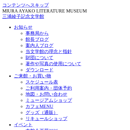
コンテンツへスキップ
MIURA AYAKO LITERATURE MUSEUM
三浦綾子記念文学館
お知らせ
事務局から
館長ブログ
案内人ブログ
当文学館の理念と指針
財団について
著作や写真の使用について
ダウンロード
ご来館・お買い物
スケジュール表
ご利用案内・団体予約
地図・お問い合わせ
ミュージアムショップ
カフェMENU
グッズ（通販）
リキュールショップ
イベント