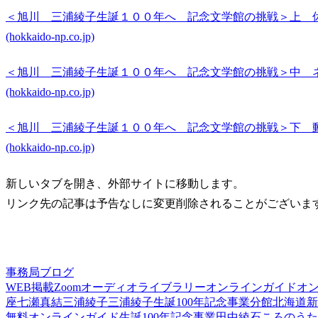
＜旭川 三浦綾子生誕１００年へ 記念文学館の挑戦＞上 
(hokkaido-np.co.jp)
＜旭川 三浦綾子生誕１００年へ 記念文学館の挑戦＞中 
(hokkaido-np.co.jp)
＜旭川 三浦綾子生誕１００年へ 記念文学館の挑戦＞下 
(hokkaido-np.co.jp)
新しいタブを開き、外部サイトに移動します。
リンク先の記事は予告なしに変更削除されることがございま
事務局ブログ
WEB掲載
Zoom
オーディオライブラリー
オンラインガイド
オ
座
七瀬真結
三浦綾子
三浦綾子生誕100年記念事業
分館
北海道新
無料オンラインガイド
生誕100年記念事業
田中綾
石ころのうた