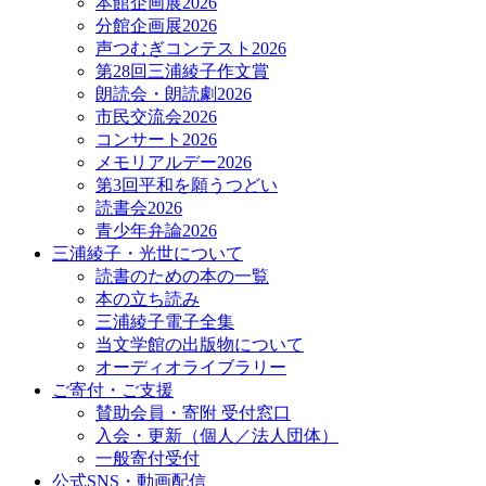
本館企画展2026
分館企画展2026
声つむぎコンテスト2026
第28回三浦綾子作文賞
朗読会・朗読劇2026
市民交流会2026
コンサート2026
メモリアルデー2026
第3回平和を願うつどい
読書会2026
青少年弁論2026
三浦綾子・光世について
読書のための本の一覧
本の立ち読み
三浦綾子電子全集
当文学館の出版物について
オーディオライブラリー
ご寄付・ご支援
賛助会員・寄附 受付窓口
入会・更新（個人／法人団体）
一般寄付受付
公式SNS・動画配信