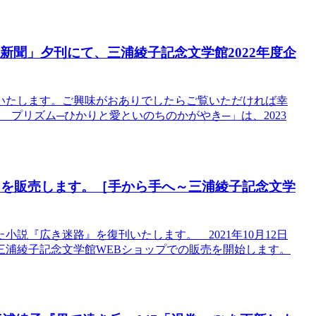
日新聞」夕刊にて、三浦綾子記念文学館2022年度企
いたします。ご興味がおありでしたらご覧いただければ幸
展 プリズム─ひかりと愛といのちのかがやき─」は、2023
路』を販売します。［手から手へ～三浦綾子記念文学
説『広き迷路』を復刊いたします。 2021年10月12日
三浦綾子記念文学館WEBショップでの販売を開始します。