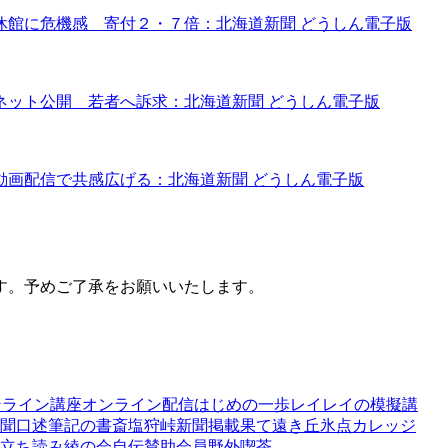
休館に危機感 寄付２・７倍：北海道新聞 どうしん電子版
ネット公開 若者へ訴求：北海道新聞 どうしん電子版
動画配信で共感広げる：北海道新聞 どうしん電子版
す。予めご了承をお願いいたします。
ンライン講座
オンライン配信
はじめの一歩
レイ
レイの模擬講
聞
口述筆記の書斎
塩狩峠
新聞掲載
果て遠き丘
氷点カレッジ
立ち読み
綾の会
自伝
賛助会員
野外喫茶