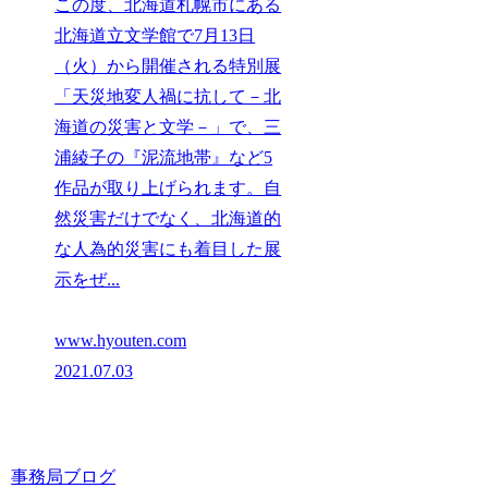
この度、北海道札幌市にある
北海道立文学館で7月13日
（火）から開催される特別展
「天災地変人禍に抗して－北
海道の災害と文学－」で、三
浦綾子の『泥流地帯』など5
作品が取り上げられます。自
然災害だけでなく、北海道的
な人為的災害にも着目した展
示をぜ...
www.hyouten.com
2021.07.03
事務局ブログ