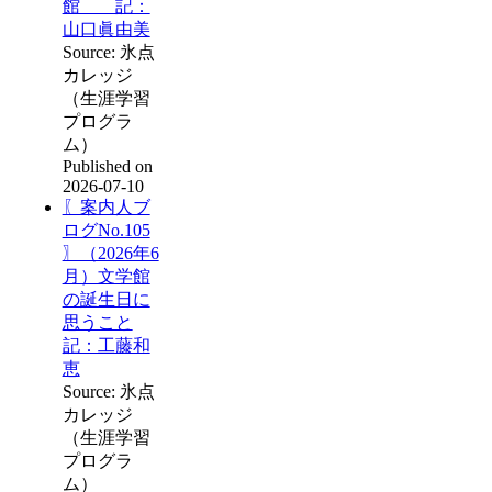
館 記：
山口眞由美
Source: 氷点
カレッジ
（生涯学習
プログラ
ム）
Published on
2026-07-10
〖案内人ブ
ログNo.105
〗（2026年6
月）文学館
の誕生日に
思うこと
記：工藤和
恵
Source: 氷点
カレッジ
（生涯学習
プログラ
ム）