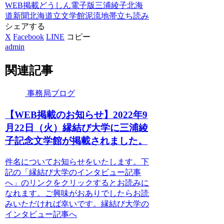
WEB掲載
どうしん電子版
三浦綾子
北海
道新聞
北海道立文学館
泥流地帯
立ち読み
シェアする
X
Facebook
LINE
コピー
admin
関連記事
事務局ブログ
【WEB掲載のお知らせ】2022年9
月22日（火）縁結び大学に三浦綾
子記念文学館が掲載されました。
件名についてお知らせをいたします。下
記の「縁結び大学のインタビュー記事
へ」のリンクをクリックするとお読みに
なれます。ご興味がおありでしたらお読
みいただければ幸いです。縁結び大学の
インタビュー記事へ