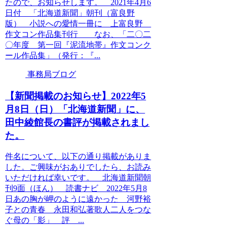
たので、お知らせします。 2021年4月6
日付 「北海道新聞」朝刊（富良野
版） 小説への愛情一冊に 上富良野
作文コン作品集刊行 なお、「二〇二
〇年度 第一回『泥流地帯』作文コンク
ール作品集」（発行：『...
事務局ブログ
【新聞掲載のお知らせ】2022年5
月8日（日）「北海道新聞」に、
田中綾館長の書評が掲載されまし
た。
件名について、以下の通り掲載がありま
した。ご興味がおありでしたら、お読み
いただければ幸いです。 北海道新聞朝
刊9面（ほん） 読書ナビ 2022年5月8
日あの胸が岬のように遠かった 河野裕
子との青春 永田和弘著歌人二人をつな
ぐ母の「影」 評 ...