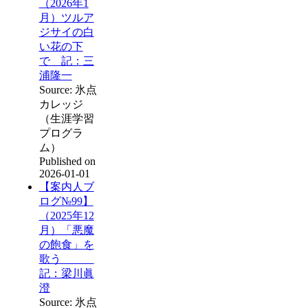
（2026年1
月）ツルア
ジサイの白
い花の下
で 記：三
浦隆一
Source: 氷点
カレッジ
（生涯学習
プログラ
ム）
Published on
2026-01-01
【案内人ブ
ログ№99】
（2025年12
月）「悪魔
の飽食」を
歌う
記：梁川眞
澄
Source: 氷点