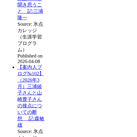
聞き思うこ
と 記:三浦
隆一
Source: 氷点
カレッジ
（生涯学習
プログラ
ム）
Published on
2026-04-08
【案内人ブ
ログ№102】
（2026年3
月）三浦綾
子さんと山
崎豊子さん
の接点につ
いての断
想 記:森敏
雄
Source: 氷点