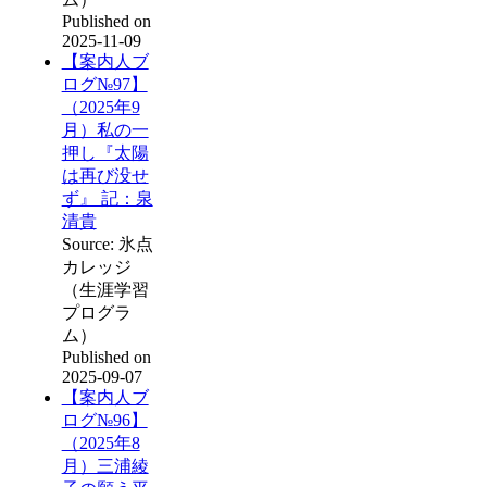
Published on
2025-11-09
【案内人ブ
ログ№97】
（2025年9
月）私の一
押し『太陽
は再び没せ
ず』 記：泉
清貴
Source: 氷点
カレッジ
（生涯学習
プログラ
ム）
Published on
2025-09-07
【案内人ブ
ログ№96】
（2025年8
月）三浦綾