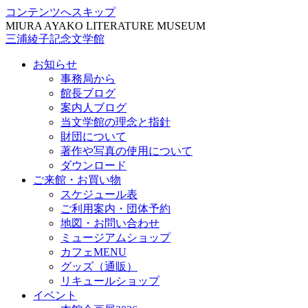
コンテンツへスキップ
MIURA AYAKO LITERATURE MUSEUM
三浦綾子記念文学館
お知らせ
事務局から
館長ブログ
案内人ブログ
当文学館の理念と指針
財団について
著作や写真の使用について
ダウンロード
ご来館・お買い物
スケジュール表
ご利用案内・団体予約
地図・お問い合わせ
ミュージアムショップ
カフェMENU
グッズ（通販）
リキュールショップ
イベント