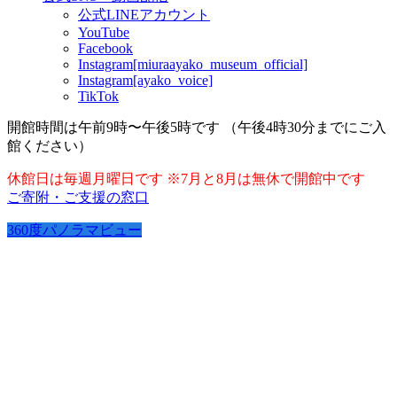
公式LINEアカウント
YouTube
Facebook
Instagram[miuraayako_museum_official]
Instagram[ayako_voice]
TikTok
開館時間は午前9時〜午後5時です （午後4時30分までにご入
館ください）
休館日は毎週月曜日です ※7月と8月は無休で開館中です
ご寄附・ご支援の窓口
360度パノラマビュー