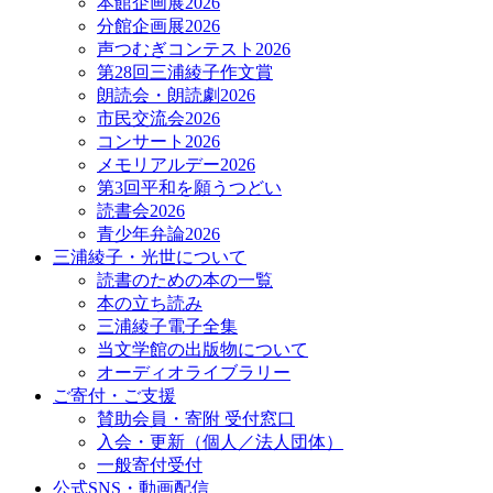
本館企画展2026
分館企画展2026
声つむぎコンテスト2026
第28回三浦綾子作文賞
朗読会・朗読劇2026
市民交流会2026
コンサート2026
メモリアルデー2026
第3回平和を願うつどい
読書会2026
青少年弁論2026
三浦綾子・光世について
読書のための本の一覧
本の立ち読み
三浦綾子電子全集
当文学館の出版物について
オーディオライブラリー
ご寄付・ご支援
賛助会員・寄附 受付窓口
入会・更新（個人／法人団体）
一般寄付受付
公式SNS・動画配信