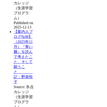
カレッジ
（生涯学習
プログラ
ム）
Published on
2025-12-13
【案内人ブ
ログ№98】
（2025年11
月）『青い
棘』を読ん
で考えたこ
と、そして
願うこ
と
記：野表悦
子
Source: 氷点
カレッジ
（生涯学習
プログラ
ム）