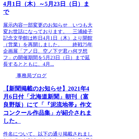
4月1日（木）～5月23日（日）ま
で
展示内容一部変更のお知らせ いつも大
変お世話になっております。 三浦綾子
記念文学館は昨日4月1日（木）より開館
（営業）を再開しました。 終戦75年
企画展「アノ日、空ノ下デ君ハ何ヲ想
フ」の開催期間を5月23日（日）まで延
長するとともに、4月...
事務局ブログ
【新聞掲載のお知らせ】2021年4
月6日付「北海道新聞」朝刊（富
良野版）にて「『泥流地帯』作文
コンクール作品集」が紹介されま
した。
件名について、以下の通り掲載されまし