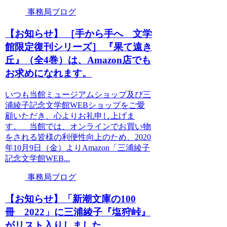
事務局ブログ
【お知らせ】 ［手から手へ 文学
館限定復刊シリーズ］ 『果て遠き
丘』（全4巻）は、Amazon店でも
お求めになれます。
いつも当館ミュージアムショップ及び三
浦綾子記念文学館WEBショップをご愛
顧いただき、心よりお礼申し上げま
す。 当館では、オンラインでお買い物
をされる皆様の利便性向上のため、2020
年10月9日（金）よりAmazon「三浦綾子
記念文学館WEB...
事務局ブログ
【お知らせ】「新潮文庫の100
冊 2022」に三浦綾子『塩狩峠』
がリスト入りしました。