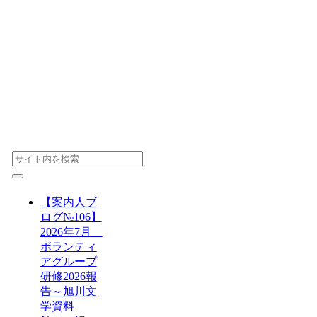
【案内人ブ
ログ№106】
2026年7月
ボランティ
アグループ
研修2026報
告～旭川文
学資料