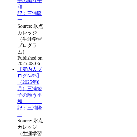
子の願う平
和
記：三浦隆
一
Source: 氷点
カレッジ
（生涯学習
プログラ
ム）
Published on
2025-08-06
【案内人ブ
ログ№95】
（2025年8
月）三浦綾
子の願う平
和
記：三浦隆
一
Source: 氷点
カレッジ
（生涯学習