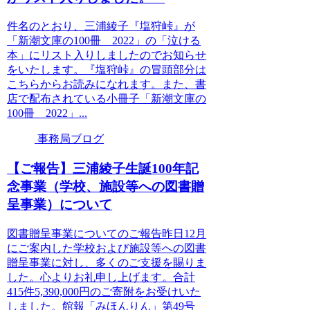
件名のとおり、三浦綾子『塩狩峠』が
「新潮文庫の100冊 2022」の「泣ける
本」にリスト入りしましたのでお知らせ
をいたします。『塩狩峠』の冒頭部分は
こちらからお読みになれます。また、書
店で配布されている小冊子「新潮文庫の
100冊 2022」...
事務局ブログ
【ご報告】三浦綾子生誕100年記
念事業（学校、施設等への図書贈
呈事業）について
図書贈呈事業についてのご報告昨日12月
にご案内した学校および施設等への図書
贈呈事業に対し、多くのご支援を賜りま
した。心よりお礼申し上げます。合計
415件5,390,000円のご寄附をお受けいた
しました。館報「みほんりん」第49号