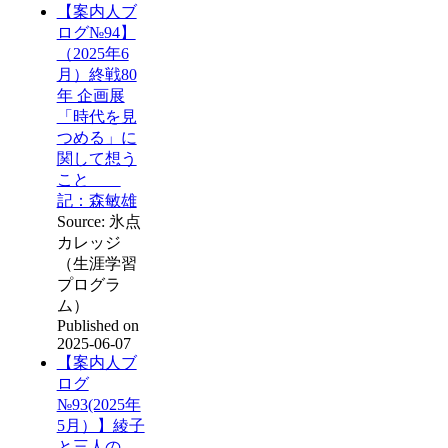
【案内人ブ
ログ№94】
（2025年6
月）終戦80
年 企画展
「時代を見
つめる」に
関して想う
こと
記：森敏雄
Source: 氷点
カレッジ
（生涯学習
プログラ
ム）
Published on
2025-06-07
【案内人ブ
ログ
№93(2025年
5月）】綾子
と三人の