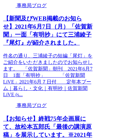
事務局ブログ
【新聞及びWEB掲載のお知ら
せ】2021年6月7日（月）「佐賀新
聞」一面「有明抄」にて三浦綾子
『尾灯』が紹介されました。
件名の通り、三浦綾子の短編「尾灯」を
ご紹介をいただきましたのでお知らせし
ます。 「佐賀新聞」朝刊 2021年6月7
日 1面「有明抄」 「佐賀新聞
LiVE」2021年6月７日付 定年本ブー
ム｜暮らし・文化｜有明抄｜佐賀新聞
LiVE (s...
事務局ブログ
【お知らせ】終戦75年企画展に
て、故松本五郎氏「最後の講演原
稿」を展示しています。※2021年