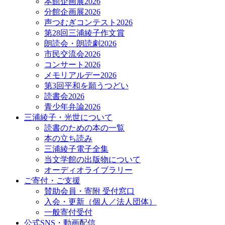
本館企画展2026
分館企画展2026
声つむぎコンテスト2026
第28回三浦綾子作文賞
朗読会・朗読劇2026
市民交流会2026
コンサート2026
メモリアルデー2026
第3回平和を願うつどい
読書会2026
青少年弁論2026
三浦綾子・光世について
読書のための本の一覧
本の立ち読み
三浦綾子電子全集
当文学館の出版物について
オーディオライブラリー
ご寄付・ご支援
賛助会員・寄附 受付窓口
入会・更新（個人／法人団体）
一般寄付受付
公式SNS・動画配信