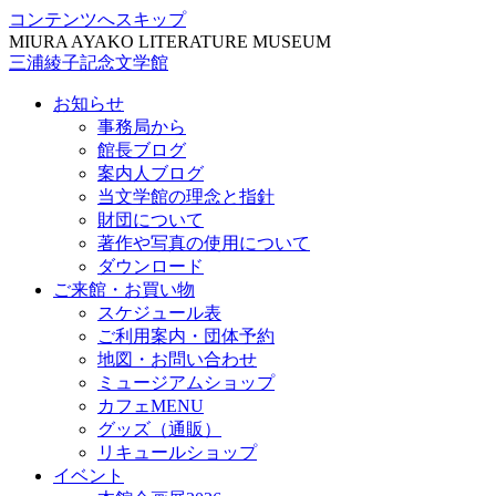
コンテンツへスキップ
MIURA AYAKO LITERATURE MUSEUM
三浦綾子記念文学館
お知らせ
事務局から
館長ブログ
案内人ブログ
当文学館の理念と指針
財団について
著作や写真の使用について
ダウンロード
ご来館・お買い物
スケジュール表
ご利用案内・団体予約
地図・お問い合わせ
ミュージアムショップ
カフェMENU
グッズ（通販）
リキュールショップ
イベント