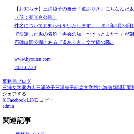
【お知らせ】三浦綾子の自伝『道ありき』にちなんだ坂
（於：春光台公園）
件名についてお知らせをいたします。 2021年7月2
で決定した坂の名称「再会の坂 〜きっとまた〜」が刻
石碑は同公園にある『道ありき』文学碑の隣...
www.hyouten.com
2021.07.29
事務局ブログ
三浦文学案内人
三浦綾子
三浦綾子記念文学館
北海道新聞
新聞
シェアする
X
Facebook
LINE
コピー
admin
関連記事