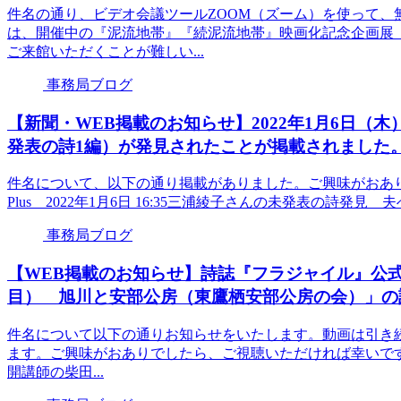
件名の通り、ビデオ会議ツールZOOM（ズーム）を使って、
は、開催中の『泥流地帯』『続泥流地帯』映画化記念企画展
ご来館いただくことが難しい...
事務局ブログ
【新聞・WEB掲載のお知らせ】2022年1月6日（木
発表の詩1編）が発見されたことが掲載されました
件名について、以下の通り掲載がありました。ご興味がおあ
Plus 2022年1月6日 16:35三浦綾子さんの未発表の詩発見 夫への深
事務局ブログ
【WEB掲載のお知らせ】詩誌『フラジャイル』公式
目） 旭川と安部公房（東鷹栖安部公房の会）」の
件名について以下の通りお知らせをいたします。動画は引き続き
ます。ご興味がおありでしたら、ご視聴いただければ幸いです。
開講師の柴田...