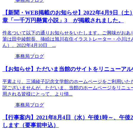
事務局ブログ
【新聞・WEB掲載のお知らせ】2022年4月9日
章「一千万円懸賞小説」3 が掲載されました。
件名ついて以下の通りお知らせをいたします。ご興味がおあ
筆は田中綾館長、挿絵は旭川在住イラストレーター・小川けん
ん）、2022年4月10日 ...
事務局ブログ
【お知らせ】ただいま当館のサイトをリニューアル
平素より、三浦綾子記念文学館のホームページをご利用いた
訳ございませんが、ただいま、当館のホームページをリニュ
用される皆様にとって、より情...
事務局ブログ
【行事案内】2021年8月4日（水）午後1時～、午
します（要事前申込）