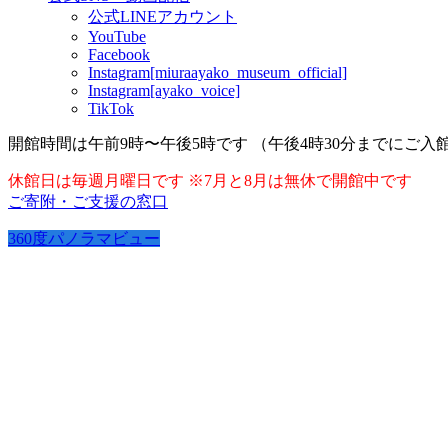
公式LINEアカウント
YouTube
Facebook
Instagram[miuraayako_museum_official]
Instagram[ayako_voice]
TikTok
開館時間は午前9時〜午後5時です （午後4時30分までにご入
休館日は毎週月曜日です ※7月と8月は無休で開館中です
ご寄附・ご支援の窓口
360度パノラマビュー