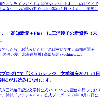
無料オンラインガイドを開催をいたします。このガイドで
「大きなニレの樹の下で」のご案内も行います。 実際に
）、「高知新聞＋Plus」に三浦綾子の新資料（未
。
りでしたら、お読みいただければ幸いです。高知新聞＋
い愛、北海道旭川 | 高知新聞 (kochinews.co...
ブログにて「氷点カレッジ 文学講座2021（1日
詳細がお読みになれます。
三浦綾子記念文学館公式YouTubeにて配信を行っており
詩誌『フラジャイル』公式ブログ 2021年10月17日公