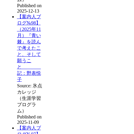
Published on
2025-12-13
【案内人ブ
ログ№98】
（2025年11
月）『青い
棘』を読ん
で考えたこ
と、そして
願うこ
と
記：野表悦
子
Source: 氷点
カレッジ
（生涯学習
プログラ
ム）
Published on
2025-11-09
【案内人ブ