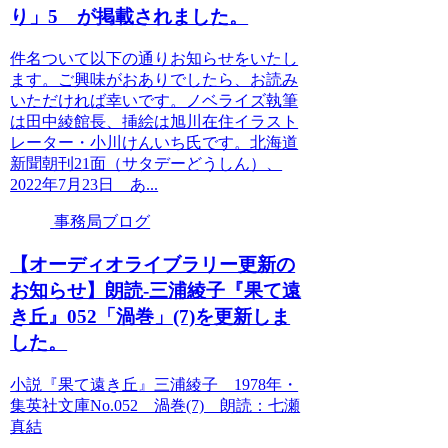
り」5 が掲載されました。
件名ついて以下の通りお知らせをいたし
ます。ご興味がおありでしたら、お読み
いただければ幸いです。ノベライズ執筆
は田中綾館長、挿絵は旭川在住イラスト
レーター・小川けんいち氏です。北海道
新聞朝刊21面（サタデーどうしん）、
2022年7月23日 あ...
事務局ブログ
【オーディオライブラリー更新の
お知らせ】朗読-三浦綾子『果て遠
き丘』052「渦巻」(7)を更新しま
した。
小説『果て遠き丘』三浦綾子 1978年・
集英社文庫No.052 渦巻(7) 朗読：七瀬
真結