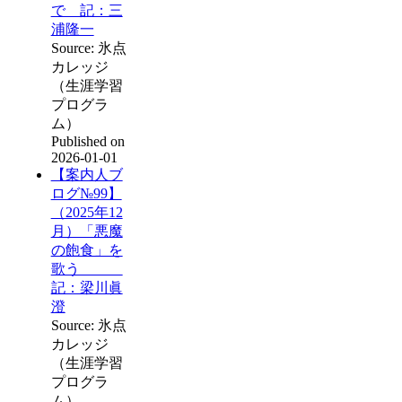
で 記：三
浦隆一
Source: 氷点
カレッジ
（生涯学習
プログラ
ム）
Published on
2026-01-01
【案内人ブ
ログ№99】
（2025年12
月）「悪魔
の飽食」を
歌う
記：梁川眞
澄
Source: 氷点
カレッジ
（生涯学習
プログラ
ム）