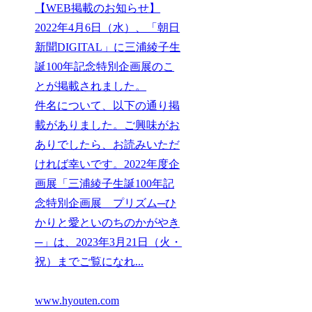
【WEB掲載のお知らせ】
2022年4月6日（水）、「朝日
新聞DIGITAL」に三浦綾子生
誕100年記念特別企画展のこ
とが掲載されました。
件名について、以下の通り掲
載がありました。ご興味がお
ありでしたら、お読みいただ
ければ幸いです。2022年度企
画展「三浦綾子生誕100年記
念特別企画展 プリズム─ひ
かりと愛といのちのかがやき
─」は、2023年3月21日（火・
祝）までご覧になれ...
www.hyouten.com