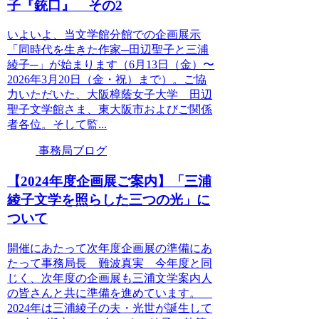
子『銃口』 その2
いよいよ、当文学館分館での企画展示
「同時代を生きた作家─田辺聖子と三浦
綾子─」が始まります（6月13日（金）〜
2026年3月20日（金・祝）まで）。ご協
力いただいた、大阪樟蔭女子大学 田辺
聖子文学館さま、東大阪市およびご関係
者各位。そして監...
事務局ブログ
【2024年度企画展ご案内】「三浦
綾子文学を照らした三つの光」に
ついて
開催にあたって次年度企画展の準備にあ
たって事務局長 難波真実 今年度と同
じく、次年度の企画展も三浦文学案内人
の皆さんと共に準備を進めています。
2024年は三浦綾子の夫・光世が誕生して