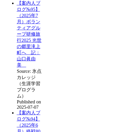
【案内人ブ
ログ№95】
（2025年7
月）ボラン
ティアグル
ープ研修旅
行2025 光世
の郷里滝上
町へ 記：
山口眞由
美
Source: 氷点
カレッジ
（生涯学習
プログラ
ム）
Published on
2025-07-07
【案内人ブ
ログ№94】
（2025年6
月）終戦80