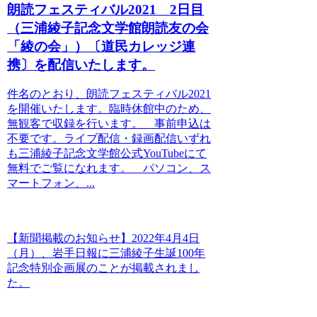
朗読フェスティバル2021 2日目
（三浦綾子記念文学館朗読友の会
「綾の会」）〔道民カレッジ連
携〕を配信いたします。
件名のとおり、朗読フェスティバル2021
を開催いたします。臨時休館中のため、
無観客で収録を行います。 事前申込は
不要です。ライブ配信・録画配信いずれ
も三浦綾子記念文学館公式YouTubeにて
無料でご覧になれます。 パソコン、ス
マートフォン、...
【新聞掲載のお知らせ】2022年4月4日
（月）、岩手日報に三浦綾子生誕100年
記念特別企画展のことが掲載されまし
た。