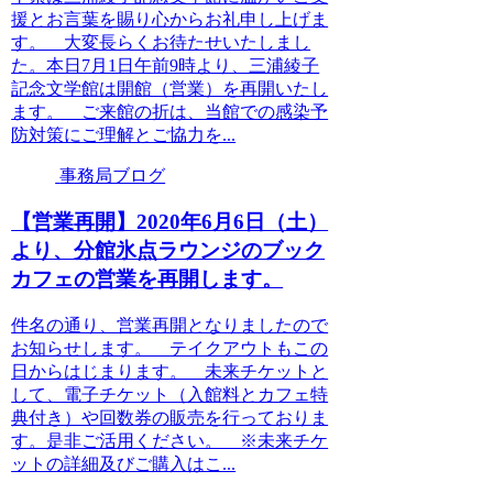
援とお言葉を賜り心からお礼申し上げま
す。 大変長らくお待たせいたしまし
た。本日7月1日午前9時より、三浦綾子
記念文学館は開館（営業）を再開いたし
ます。 ご来館の折は、当館での感染予
防対策にご理解とご協力を...
事務局ブログ
【営業再開】2020年6月6日（土）
より、分館氷点ラウンジのブック
カフェの営業を再開します。
件名の通り、営業再開となりましたので
お知らせします。 テイクアウトもこの
日からはじまります。 未来チケットと
して、電子チケット（入館料とカフェ特
典付き）や回数券の販売を行っておりま
す。是非ご活用ください。 ※未来チケ
ットの詳細及びご購入はこ...