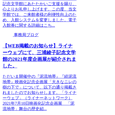
記念文学館にあたたかいご支援を賜り、
心よりお礼申し上げます。この度、当文
学館では、ご来館者様の利便性向上のた
め、入館システムを変更しました。電子
入館券に関する詳細はこち...
事務局ブログ
【WEB掲載のお知らせ】ライナ
ーウェブにて、三浦綾子記念文学
館の2021年度企画展が紹介されま
した。
ただいま開催中の『泥流地帯』『続泥流
地帯』映画化記念企画展「大きなニレの
樹の下で」について、以下の通り掲載さ
れましたのでお知らせします。「ライナ
ーウェブ」（ライナーネットワーク）
2021年7月10日映画化記念企画展 「泥
流地帯」舞台の歴史紹...