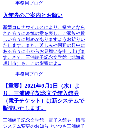
事務局ブログ
入館券のご案内とお願い
新型コロナウイルスにより、犠牲となら
れた方々に哀悼の意を表し、ご家族や近
しい方々に慰めがありますようお祈りい
たします。また、苦しみや困難の只中に
ある方々に心からお見舞いを申し上げま
す。さて、三浦綾子記念文学館（北海道
旭川市）も、この影響によ...
事務局ブログ
【重要】2021年9月1日（水）よ
り、三浦綾子記念文学館入館券
（電子チケット）は新システムで
販売いたします。
三浦綾子記念文学館 電子入館券 販売
システム変更のお知らせいつも三浦綾子