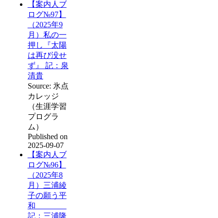
【案内人ブ
ログ№97】
（2025年9
月）私の一
押し『太陽
は再び没せ
ず』 記：泉
清貴
Source: 氷点
カレッジ
（生涯学習
プログラ
ム）
Published on
2025-09-07
【案内人ブ
ログ№96】
（2025年8
月）三浦綾
子の願う平
和
記：三浦隆