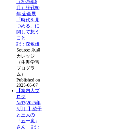
（2025年6
月）終戦80
年 企画展
「時代を見
つめる」に
関して想う
こと
記：森敏雄
Source: 氷点
カレッジ
（生涯学習
プログラ
ム）
Published on
2025-06-07
【案内人ブ
ログ
№93(2025年
5月）】綾子
と三人の
「五十嵐」
さん 記：