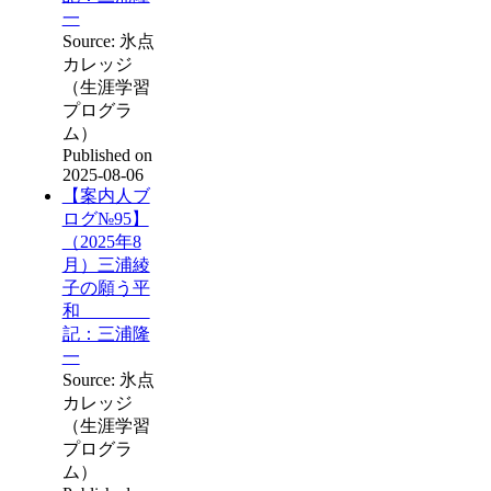
一
Source: 氷点
カレッジ
（生涯学習
プログラ
ム）
Published on
2025-08-06
【案内人ブ
ログ№95】
（2025年8
月）三浦綾
子の願う平
和
記：三浦隆
一
Source: 氷点
カレッジ
（生涯学習
プログラ
ム）