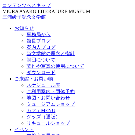
コンテンツへスキップ
MIURA AYAKO LITERATURE MUSEUM
三浦綾子記念文学館
お知らせ
事務局から
館長ブログ
案内人ブログ
当文学館の理念と指針
財団について
著作や写真の使用について
ダウンロード
ご来館・お買い物
スケジュール表
ご利用案内・団体予約
地図・お問い合わせ
ミュージアムショップ
カフェMENU
グッズ（通販）
リキュールショップ
イベント