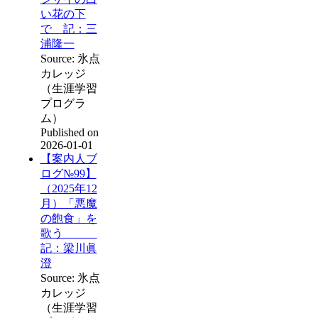
い花の下
で 記：三
浦隆一
Source: 氷点
カレッジ
（生涯学習
プログラ
ム）
Published on
2026-01-01
【案内人ブ
ログ№99】
（2025年12
月）「悪魔
の飽食」を
歌う
記：梁川眞
澄
Source: 氷点
カレッジ
（生涯学習