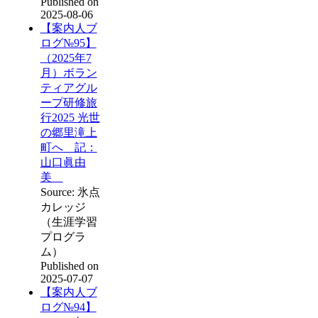
Published on
2025-08-06
【案内人ブ
ログ№95】
（2025年7
月）ボラン
ティアグル
ープ研修旅
行2025 光世
の郷里滝上
町へ 記：
山口眞由
美
Source: 氷点
カレッジ
（生涯学習
プログラ
ム）
Published on
2025-07-07
【案内人ブ
ログ№94】