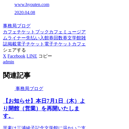
www.hyouten.com
2020.04.08
事務局ブログ
カフェ
チケット
ブックカフェ
ミュージア
ム
ライナー
先払い
入館券
回数券
文学館
雑
誌掲載
電子チケット
電子チケットカフェ
シェアする
X
Facebook
LINE
コピー
admin
関連記事
事務局ブログ
【お知らせ】本日7月1日（木）よ
り開館（営業）を再開いたしま
す。
平素は三浦綾子記念文学館に温かいご支