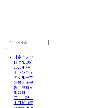
【案内人ブ
ログ№106】
2026年7月
ボランティ
アグループ
研修2026報
告～旭川文
学資料
館 記：
山口眞由美
Source: 氷点