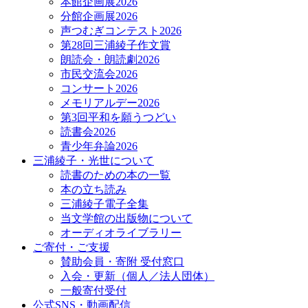
本館企画展2026
分館企画展2026
声つむぎコンテスト2026
第28回三浦綾子作文賞
朗読会・朗読劇2026
市民交流会2026
コンサート2026
メモリアルデー2026
第3回平和を願うつどい
読書会2026
青少年弁論2026
三浦綾子・光世について
読書のための本の一覧
本の立ち読み
三浦綾子電子全集
当文学館の出版物について
オーディオライブラリー
ご寄付・ご支援
賛助会員・寄附 受付窓口
入会・更新（個人／法人団体）
一般寄付受付
公式SNS・動画配信