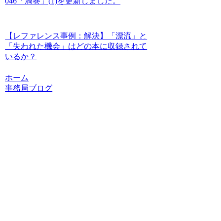
046「渦巻」(1)を更新しました。
【レファレンス事例：解決】「漂流」と
「失われた機会」はどの本に収録されて
いるか？
ホーム
事務局ブログ