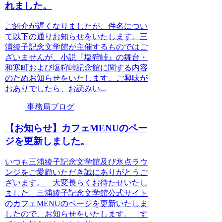
れました。
ご紹介が遅くなりましたが、件名につい
て以下の通りお知らせをいたします。三
浦綾子記念文学館が主催するものではご
ざいませんが、小説『塩狩峠』の舞台・
和寒町および塩狩峠記念館に関する内容
のためお知らせをいたします。ご興味が
おありでしたら、お読みい...
事務局ブログ
【お知らせ】カフェMENUのペー
ジを更新しました。
いつも三浦綾子記念文学館及び氷点ラウ
ンジをご愛顧いただき誠にありがとうご
ざいます。 大変長らくお待たせいたし
ました。三浦綾子記念文学館公式サイト
のカフェMENUのページを更新いたしま
したので、お知らせをいたします。 す