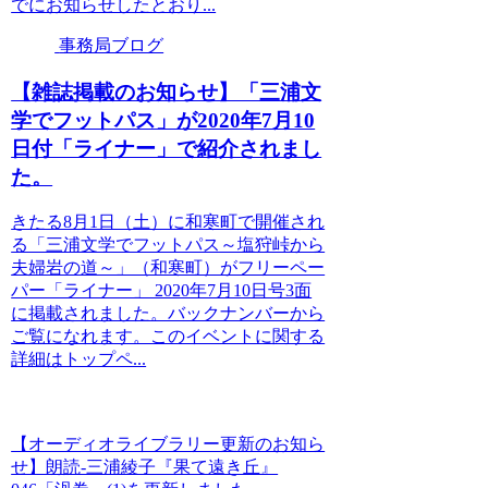
でにお知らせしたとおり...
事務局ブログ
【雑誌掲載のお知らせ】「三浦文
学でフットパス」が2020年7月10
日付「ライナー」で紹介されまし
た。
きたる8月1日（土）に和寒町で開催され
る「三浦文学でフットパス～塩狩峠から
夫婦岩の道～」（和寒町）がフリーペー
パー「ライナー」 2020年7月10日号3面
に掲載されました。バックナンバーから
ご覧になれます。このイベントに関する
詳細はトップペ...
【オーディオライブラリー更新のお知ら
せ】朗読-三浦綾子『果て遠き丘』