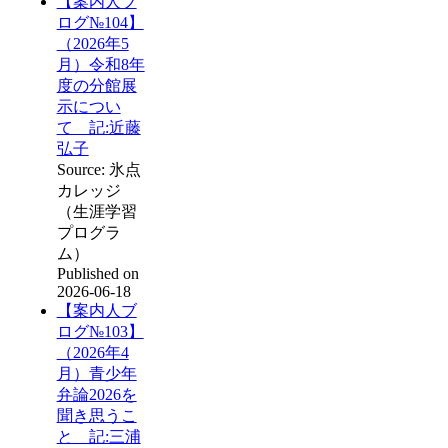
【案内人ブ
ログ№104】
（2026年5
月）令和8年
度の分館展
示につい
て 記:近藤
弘子
Source: 氷点
カレッジ
（生涯学習
プログラ
ム）
Published on
2026-06-18
【案内人ブ
ログ№103】
（2026年4
月）青少年
弁論2026を
聞き思うこ
と 記:三浦