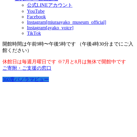
公式LINEアカウント
YouTube
Facebook
Instagram[miuraayako_museum_official]
Instagram[ayako_voice]
TikTok
開館時間は午前9時〜午後5時です （午後4時30分までにご入
館ください）
休館日は毎週月曜日です ※7月と8月は無休で開館中です
ご寄附・ご支援の窓口
360度パノラマビュー