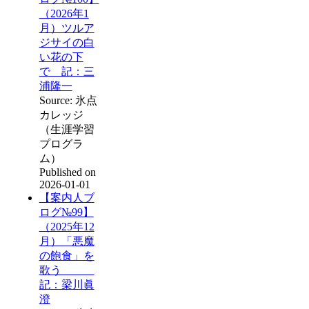
（2026年1
月）ツルア
ジサイの白
い花の下
で 記：三
浦隆一
Source: 氷点
カレッジ
（生涯学習
プログラ
ム）
Published on
2026-01-01
【案内人ブ
ログ№99】
（2025年12
月）「悪魔
の飽食」を
歌う
記：梁川眞
澄