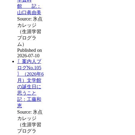
館 記：
山口眞由美
Source: 氷点
カレッジ
（生涯学習
プログラ
ム）
Published on
2026-07-10
〖案内人ブ
ログNo.105
〗（2026年6
月）文学館
の誕生日に
思うこと
記：工藤和
恵
Source: 氷点
カレッジ
（生涯学習
プログラ