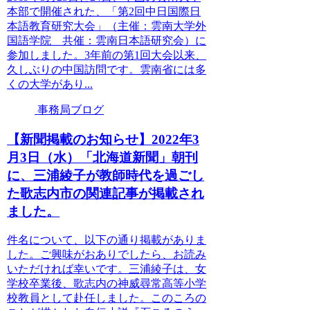
本部で開催された、「第2回中日国際日
本語教育研究大会」（主催：雲南大学外
国語学院 共催：雲南日本語研究会）に
参加しました。3年前の第1回大会以来、
久しぶりの中国訪問です。雲南省には多
くの大学があり...
事務局ブログ
【新聞掲載のお知らせ】2022年3
月3日（水）「北海道新聞」朝刊
に、三浦綾子が教師時代を過ごし
た歌志内市の関連記事が掲載され
ました。
件名について、以下の通り掲載がありま
した。ご興味がおありでしたら、お読み
いただければ幸いです。三浦綾子は、女
学校卒業後、歌志内の神威尋常高等小学
校教員として赴任しました。このころの