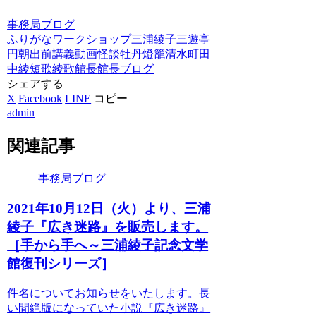
事務局ブログ
ふりがな
ワークショップ
三浦綾子
三遊亭
円朝
出前講義
動画
怪談牡丹燈籠
清水町
田
中綾
短歌
綾歌
館長
館長ブログ
シェアする
X
Facebook
LINE
コピー
admin
関連記事
事務局ブログ
2021年10月12日（火）より、三浦
綾子『広き迷路』を販売します。
［手から手へ～三浦綾子記念文学
館復刊シリーズ］
件名についてお知らせをいたします。長
い間絶版になっていた小説『広き迷路』