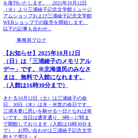
を復刊いたします。 2021年10月12日
（火）より三浦綾子記念文学館ミュージ
アムショップおよび三浦綾子記念文学館
WEBショップでの販売を開始します。
以下の記事も合わせ...
事務局ブログ
【お知らせ】2025年10月12日
（日）は「三浦綾子のメモリアル
デー」です。※北海道民のみなさ
まは、無料で入館になれます。
（入館は16時30分まで）
きたる10月12日（土）は三浦綾子の命
日、30日（水）は夫・光世の命日です。
三浦夫妻に思いを馳せる一日となれば幸
いです。当日は通常通り、9時～17時ま
で開館しております（入館は16時30分ま
で）。お問い合わせは三浦綾子記念文学
館まで電話・メ...