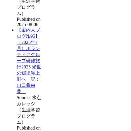
（生涯学習
プログラ
ム）
Published on
2025-08-06
【案内人ブ
ログ№95】
（2025年7
月）ボラン
ティアグル
ープ研修旅
行2025 光世
の郷里滝上
町へ 記：
山口眞由
美
Source: 氷点
カレッジ
（生涯学習
プログラ
ム）
Published on