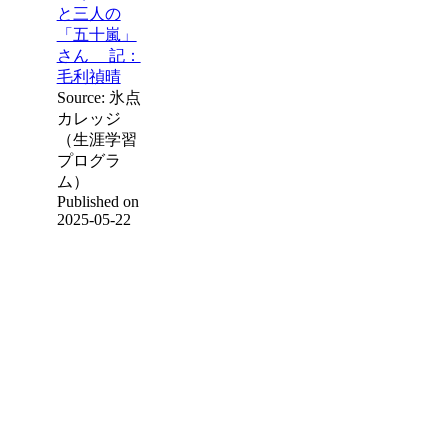
と三人の
「五十嵐」
さん 記：
毛利禎晴
Source: 氷点
カレッジ
（生涯学習
プログラ
ム）
Published on
2025-05-22