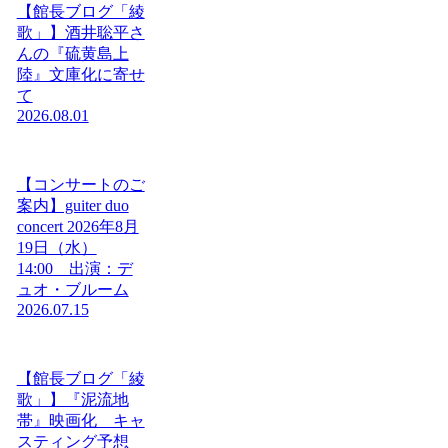
【館長ブログ「綾
歌」】酒井聡平さ
んの『硫黄島上
陸』文庫化に寄せ
て
2026.08.01
【コンサートのご
案内】guiter duo
concert 2026年8月
19日（水）
14:00 出演：デ
ュオ・ブルーム
2026.07.15
【館長ブログ「綾
歌」】『泥流地
帯』映画化 キャ
スティング予想