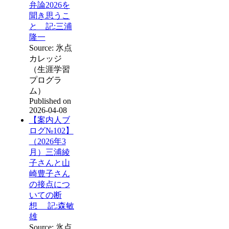
弁論2026を
聞き思うこ
と 記:三浦
隆一
Source: 氷点
カレッジ
（生涯学習
プログラ
ム）
Published on
2026-04-08
【案内人ブ
ログ№102】
（2026年3
月）三浦綾
子さんと山
崎豊子さん
の接点につ
いての断
想 記:森敏
雄
Source: 氷点