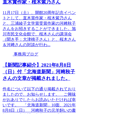
直木賞作家・桜木紫乃さん
11月17日（土）、開館20周年記念イベン
トとして、直木賞作家・桜木紫乃さん
と、三浦綾子文学賞受賞作家の河﨑秋子
さんをお招きすることができました。旭
川市民文化会館で、桜木さんの講演会
（聞き手：大津桃子さん）と、桜木さん
＆河﨑さんの対談が行わ...
事務局ブログ
【新聞記事紹介】2021年8月8日
（日）付「北海道新聞」河﨑秋子
さんの文章が掲載されました。
件名について以下の通り掲載されており
ましたので、お知らせします。 ご興味
がおありでしたらお読みいただければ幸
いです。 「北海道新聞」10面、2021年
8月8日（日） 河﨑秋子の元羊飼いの書