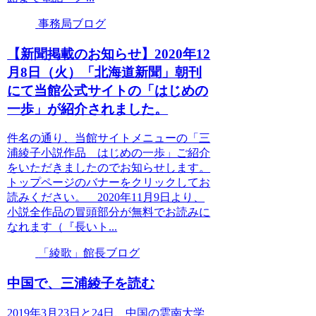
事務局ブログ
【新聞掲載のお知らせ】2020年12
月8日（火）「北海道新聞」朝刊
にて当館公式サイトの「はじめの
一歩」が紹介されました。
件名の通り、当館サイトメニューの「三
浦綾子小説作品 はじめの一歩」ご紹介
をいただきましたのでお知らせします。
トップページのバナーをクリックしてお
読みください。 2020年11月9日より、
小説全作品の冒頭部分が無料でお読みに
なれます（『長いト...
「綾歌」館長ブログ
中国で、三浦綾子を読む
2019年3月23日と24日、中国の雲南大学