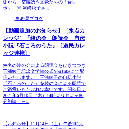
棚から 空腹誘う文豪たちの「食レ
ポ」 ※ 河﨑秋子さ...
事務局ブログ
【動画追加のお知らせ】［氷点カ
レッジ］「綾の会」朗読会 自伝
小説『石ころのうた』〔道民カレ
ッジ連携〕
件名の綾の会による朗読会をひきつづき
三浦綾子記念文学館公式YouTubeにて配
信いたします。 三浦綾子の自伝小説
『石ころのうた』を綾の会による朗読で
ご鑑賞いただければ幸いです。開催日：
2021年6月10日（木）14時よりおよそ80
分朗読：三...
【お知らせ】11月14日（土）午後1時よ