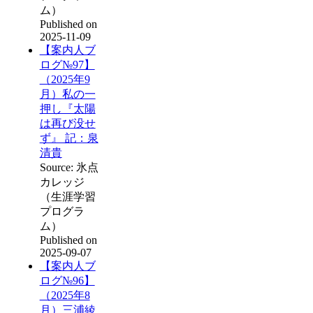
ム）
Published on
2025-11-09
【案内人ブ
ログ№97】
（2025年9
月）私の一
押し『太陽
は再び没せ
ず』 記：泉
清貴
Source: 氷点
カレッジ
（生涯学習
プログラ
ム）
Published on
2025-09-07
【案内人ブ
ログ№96】
（2025年8
月）三浦綾