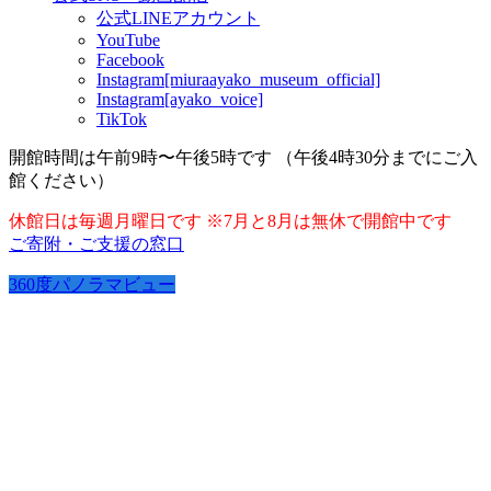
公式LINEアカウント
YouTube
Facebook
Instagram[miuraayako_museum_official]
Instagram[ayako_voice]
TikTok
開館時間は午前9時〜午後5時です （午後4時30分までにご入
館ください）
休館日は毎週月曜日です ※7月と8月は無休で開館中です
ご寄附・ご支援の窓口
360度パノラマビュー