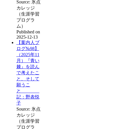
Source: 氷点
カレッジ
（生涯学習
プログラ
ム）
Published on
2025-12-13
【案内人ブ
ログ№98】
（2025年11
月）『青い
棘』を読ん
で考えたこ
と、そして
願うこ
と
記：野表悦
子
Source: 氷点
カレッジ
（生涯学習
プログラ