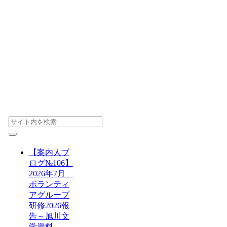
【案内人ブ
ログ№106】
2026年7月
ボランティ
アグループ
研修2026報
告～旭川文
学資料