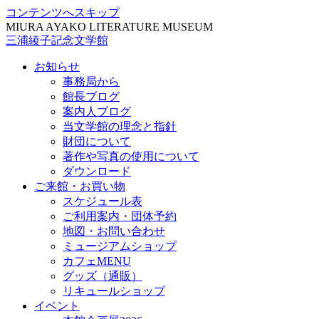
コンテンツへスキップ
MIURA AYAKO LITERATURE MUSEUM
三浦綾子記念文学館
お知らせ
事務局から
館長ブログ
案内人ブログ
当文学館の理念と指針
財団について
著作や写真の使用について
ダウンロード
ご来館・お買い物
スケジュール表
ご利用案内・団体予約
地図・お問い合わせ
ミュージアムショップ
カフェMENU
グッズ（通販）
リキュールショップ
イベント