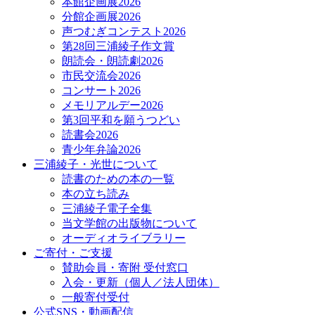
本館企画展2026
分館企画展2026
声つむぎコンテスト2026
第28回三浦綾子作文賞
朗読会・朗読劇2026
市民交流会2026
コンサート2026
メモリアルデー2026
第3回平和を願うつどい
読書会2026
青少年弁論2026
三浦綾子・光世について
読書のための本の一覧
本の立ち読み
三浦綾子電子全集
当文学館の出版物について
オーディオライブラリー
ご寄付・ご支援
賛助会員・寄附 受付窓口
入会・更新（個人／法人団体）
一般寄付受付
公式SNS・動画配信