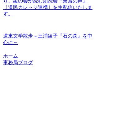
り、綾の会が読む朗読会『奈落の声』
〔道民カレッジ連携〕を生配信いたしま
す。
道東文学散歩～三浦綾子『石の森』を中
心に～
ホーム
事務局ブログ