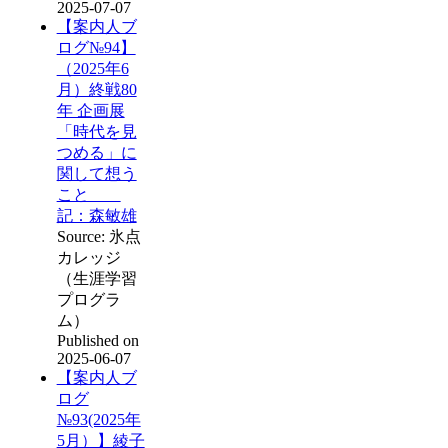
2025-07-07
【案内人ブ
ログ№94】
（2025年6
月）終戦80
年 企画展
「時代を見
つめる」に
関して想う
こと
記：森敏雄
Source: 氷点
カレッジ
（生涯学習
プログラ
ム）
Published on
2025-06-07
【案内人ブ
ログ
№93(2025年
5月）】綾子