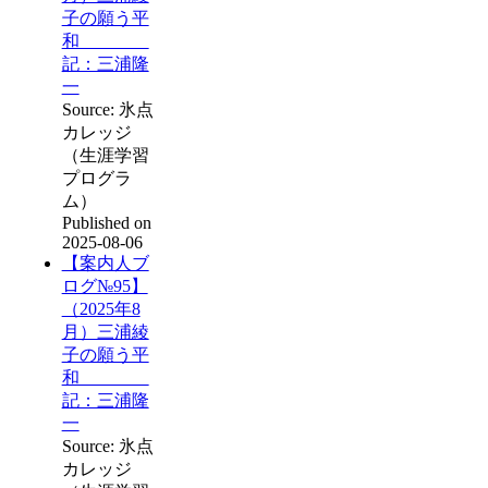
子の願う平
和
記：三浦隆
一
Source: 氷点
カレッジ
（生涯学習
プログラ
ム）
Published on
2025-08-06
【案内人ブ
ログ№95】
（2025年8
月）三浦綾
子の願う平
和
記：三浦隆
一
Source: 氷点
カレッジ